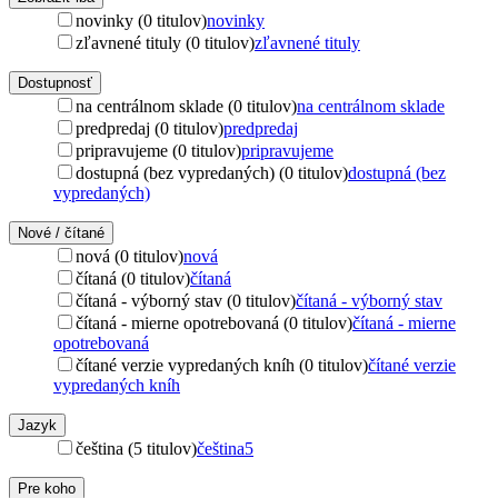
novinky (0 titulov)
novinky
zľavnené tituly (0 titulov)
zľavnené tituly
Dostupnosť
na centrálnom sklade (0 titulov)
na centrálnom sklade
predpredaj (0 titulov)
predpredaj
pripravujeme (0 titulov)
pripravujeme
dostupná (bez vypredaných) (0 titulov)
dostupná (bez
vypredaných)
Nové / čítané
nová (0 titulov)
nová
čítaná (0 titulov)
čítaná
čítaná - výborný stav (0 titulov)
čítaná - výborný stav
čítaná - mierne opotrebovaná (0 titulov)
čítaná - mierne
opotrebovaná
čítané verzie vypredaných kníh (0 titulov)
čítané verzie
vypredaných kníh
Jazyk
čeština (5 titulov)
čeština
5
Pre koho