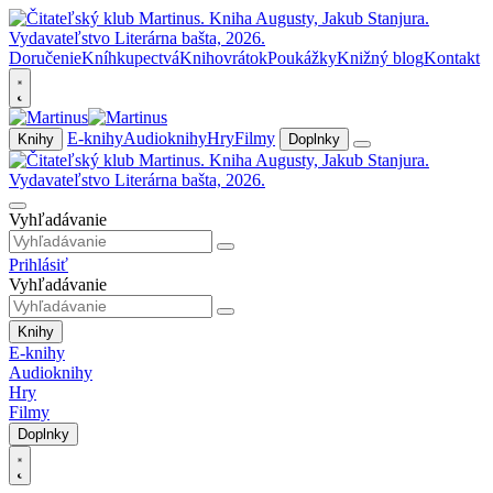
Doručenie
Kníhkupectvá
Knihovrátok
Poukážky
Knižný blog
Kontakt
E-knihy
Audioknihy
Hry
Filmy
Knihy
Doplnky
Vyhľadávanie
Prihlásiť
Vyhľadávanie
Knihy
E-knihy
Audioknihy
Hry
Filmy
Doplnky