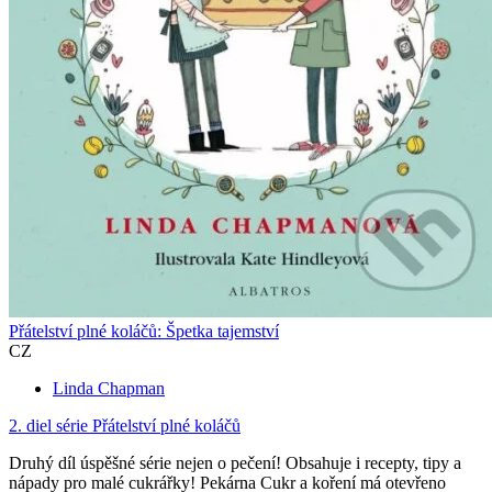
Přátelství plné koláčů: Špetka tajemství
CZ
Linda Chapman
2. diel série
Přátelství plné koláčů
Druhý díl úspěšné série nejen o pečení! Obsahuje i recepty, tipy a
nápady pro malé cukrářky! Pekárna Cukr a koření má otevřeno