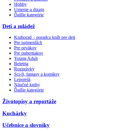
Hobby
Umenie a dizajn
Ďalšie kategórie
Deti a mládež
Knihorad – poradca kníh pre deti
Pre najmenších
Pre prvákov
Pre pubertiakov
Young Adult
Beletria
Rozprávky
Sci-fi, fantasy a komiksy
Leporelá
Náučné knihy
Ďalšie kategórie
Životopisy a reportáže
Kuchárky
Učebnice a slovníky