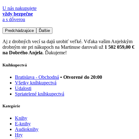
U nás nakupujete
vždy bezpečne
a s dôverou
Predchádzajúce
Ďalšie
Aj z drobných vecí sa dajú urobiť veľké. Vďaka vašim Anjelským
drobným ste pri nákupoch na Martinuse darovali už
1 502 059,00 €
na Dobrého Anjela
. Ďakujeme!
Kníhkupectvá
Bratislava - Obchodná
• Otvorené do 20:00
Všetky kníhkupectvá
Udalosti
Spriatelené kníhkupectvá
Kategórie
Knihy
E-knihy
Audioknihy
Hry