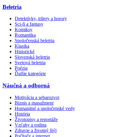
Beletria
Detektívky, trilery a horory
Sci-fi a fantasy
Komiksy
Romantika
Spoločenská beletria
Klasika
Historické
Slovenská beletria
Svetová beletria
Poézia
Ďalšie kategórie
Náučná a odborná
Motivácia a sebarozvoj
Biznis a manažment
Humanitné a spoločenské vedy
História
Životopisy a reportáže
Vzťahy a rodina
Zdravie a životný štýl
Počítače a internet