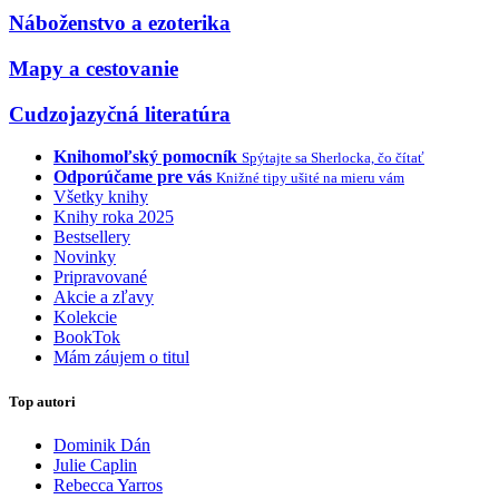
Náboženstvo a ezoterika
Mapy a cestovanie
Cudzojazyčná literatúra
Knihomoľský pomocník
Spýtajte sa Sherlocka, čo čítať
Odporúčame pre vás
Knižné tipy ušité na mieru vám
Všetky knihy
Knihy roka 2025
Bestsellery
Novinky
Pripravované
Akcie a zľavy
Kolekcie
BookTok
Mám záujem o titul
Top autori
Dominik Dán
Julie Caplin
Rebecca Yarros