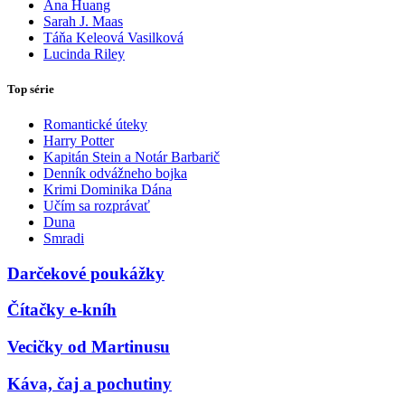
Ana Huang
Sarah J. Maas
Táňa Keleová Vasilková
Lucinda Riley
Top série
Romantické úteky
Harry Potter
Kapitán Stein a Notár Barbarič
Denník odvážneho bojka
Krimi Dominika Dána
Učím sa rozprávať
Duna
Smradi
Darčekové poukážky
Čítačky e-kníh
Vecičky od Martinusu
Káva, čaj a pochutiny