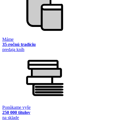
Máme
35-ročnú tradíciu
predaja kníh
Ponúkame vyše
250 000 titulov
na sklade