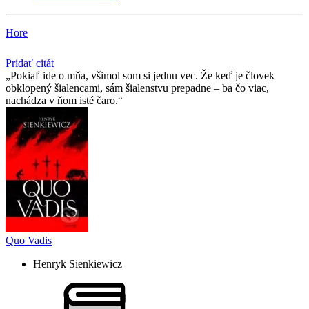
Hore
Pridať citát
Pokiaľ ide o mňa, všimol som si jednu vec. Že keď je človek
obklopený šialencami, sám šialenstvu prepadne – ba čo viac,
nachádza v ňom isté čaro.
Quo Vadis
Henryk Sienkiewicz