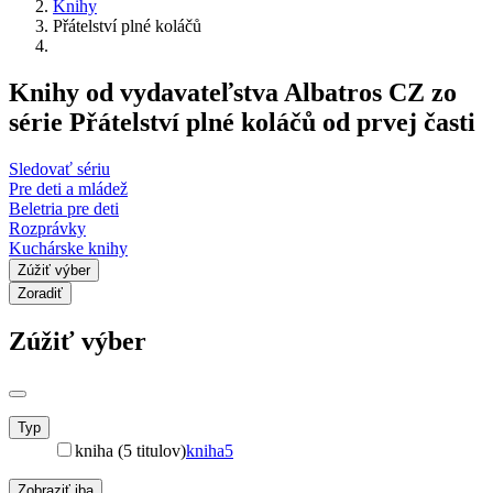
Knihy
Přátelství plné koláčů
Knihy od vydavateľstva Albatros CZ zo
série Přátelství plné koláčů od prvej časti
Sledovať sériu
Pre deti a mládež
Beletria pre deti
Rozprávky
Kuchárske knihy
Zúžiť výber
Zoradiť
Zúžiť výber
Typ
kniha (5 titulov)
kniha
5
Zobraziť iba