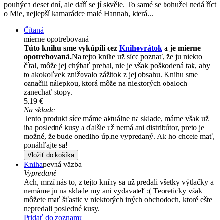
pouhých deset dní, ale daří se jí skvěle. To samé se bohužel nedá říct
o Mie, nejlepší kamarádce malé Hannah, která...
Čítaná
mierne opotrebovaná
Túto knihu sme vykúpili cez
Knihovrátok
a je mierne
opotrebovaná.
Na tejto knihe už síce poznať, že ju niekto
čítal, môže jej chýbať prebal, nie je však poškodená tak, aby
to akokoľvek znižovalo zážitok z jej obsahu. Knihu sme
označili nálepkou, ktorá môže na niektorých obaloch
zanechať stopy.
5,19 €
Na sklade
Tento produkt síce máme aktuálne na sklade, máme však už
iba posledné kusy a ďalšie už nemá ani distribútor, preto je
možné, že bude onedlho úplne vypredaný. Ak ho chcete mať,
ponáhľajte sa!
Vložiť do košíka
Kniha
pevná väzba
Vypredané
Ach, mrzí nás to, z tejto knihy sa už predali všetky výtlačky a
nemáme ju na sklade my ani vydavateľ :( Teoreticky však
môžete mať šťastie v niektorých iných obchodoch, ktoré ešte
nepredali posledné kusy.
Pridať do zoznamu