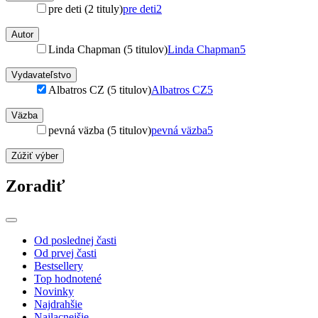
pre deti (2 tituly)
pre deti
2
Autor
Linda Chapman (5 titulov)
Linda Chapman
5
Vydavateľstvo
Albatros CZ (5 titulov)
Albatros CZ
5
Väzba
pevná väzba (5 titulov)
pevná väzba
5
Zúžiť výber
Zoradiť
Od poslednej časti
Od prvej časti
Bestsellery
Top hodnotené
Novinky
Najdrahšie
Najlacnejšie