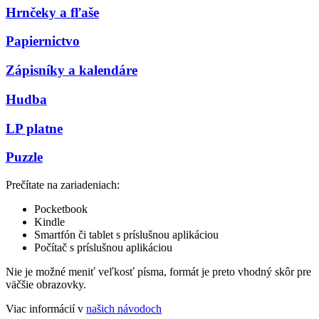
Hrnčeky a fľaše
Papiernictvo
Zápisníky a kalendáre
Hudba
LP platne
Puzzle
Prečítate na zariadeniach:
Pocketbook
Kindle
Smartfón či tablet s príslušnou aplikáciou
Počítač s príslušnou aplikáciou
Nie je možné meniť veľkosť písma, formát je preto vhodný skôr pre
väčšie obrazovky.
Viac informácií v
našich návodoch