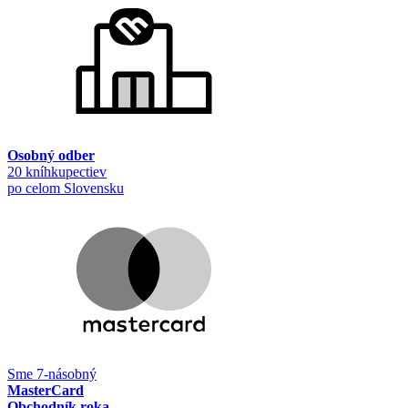
Osobný odber
20 kníhkupectiev
po celom Slovensku
Sme 7-násobný
MasterCard
Obchodník roka