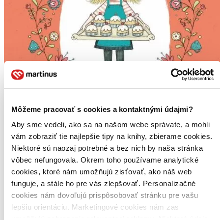
Môžeme pracovať s cookies a kontaktnými údajmi?
Aby sme vedeli, ako sa na našom webe správate, a mohli
vám zobraziť tie najlepšie tipy na knihy, zbierame cookies.
Niektoré sú naozaj potrebné a bez nich by naša stránka
vôbec nefungovala. Okrem toho používame analytické
cookies, ktoré nám umožňujú zisťovať, ako náš web
Přátelství plné koláčů
CZ
funguje, a stále ho pre vás zlepšovať. Personalizačné
Cukr & Koření
cookies nám dovoľujú prispôsobovať stránku pre vašu
lepšiu orientáciu. Marketingové cookies nám zas
Linda Chapman
umožňujú zobrazenie relevantnej reklamy. Niektoré údaje