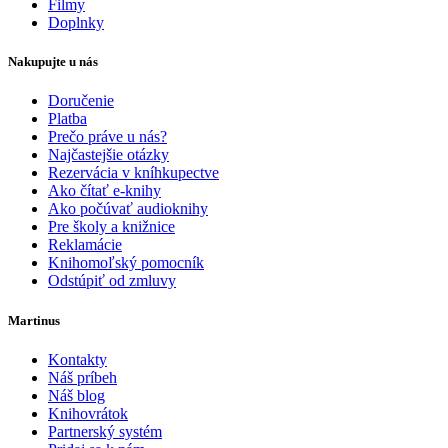
Filmy
Doplnky
Nakupujte u nás
Doručenie
Platba
Prečo práve u nás?
Najčastejšie otázky
Rezervácia v kníhkupectve
Ako čítať e-knihy
Ako počúvať audioknihy
Pre školy a knižnice
Reklamácie
Knihomoľský pomocník
Odstúpiť od zmluvy
Martinus
Kontakty
Náš príbeh
Náš blog
Knihovrátok
Partnerský systém