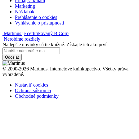
Pridaj sa k nám
Marketing
Náš labák
Prehlásenie o cookies
Vyhlásenie o prístupnosti
Martinus je certifikovaný B Corp
Nerobíme rozdiely
Najlepšie novinky sú tie knižné. Získajte ich ako prví:
Odoslať
© 2000-2026 Martinus. Internetové kníhkupectvo. Všetky práva
vyhradené.
Nastaviť cookies
Ochrana súkromia
Obchodné podmienky