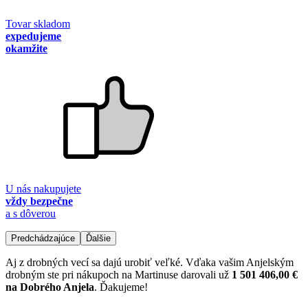
Tovar skladom
expedujeme
okamžite
U nás nakupujete
vždy bezpečne
a s dôverou
Predchádzajúce
Ďalšie
Aj z drobných vecí sa dajú urobiť veľké. Vďaka vašim Anjelským
drobným ste pri nákupoch na Martinuse darovali už
1 501 406,00 €
na Dobrého Anjela
. Ďakujeme!