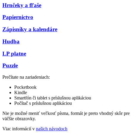
Hrnčeky a fľaše
Papiernictvo
Zápisníky a kalendáre
Hudba
LP platne
Puzzle
Prečítate na zariadeniach:
Pocketbook
Kindle
Smartfón či tablet s príslušnou aplikáciou
Počítač s príslušnou aplikáciou
Nie je možné meniť veľkosť písma, formát je preto vhodný skôr pre
väčšie obrazovky.
Viac informácií v
našich návodoch