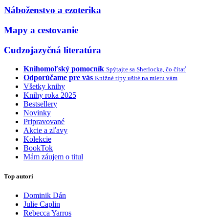
Náboženstvo a ezoterika
Mapy a cestovanie
Cudzojazyčná literatúra
Knihomoľský pomocník
Spýtajte sa Sherlocka, čo čítať
Odporúčame pre vás
Knižné tipy ušité na mieru vám
Všetky knihy
Knihy roka 2025
Bestsellery
Novinky
Pripravované
Akcie a zľavy
Kolekcie
BookTok
Mám záujem o titul
Top autori
Dominik Dán
Julie Caplin
Rebecca Yarros