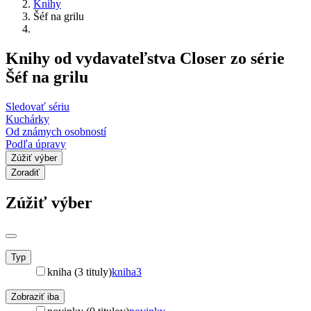
Knihy
Šéf na grilu
Knihy od vydavateľstva Closer zo série
Šéf na grilu
Sledovať sériu
Kuchárky
Od známych osobností
Podľa úpravy
Zúžiť výber
Zoradiť
Zúžiť výber
Typ
kniha (3 tituly)
kniha
3
Zobraziť iba