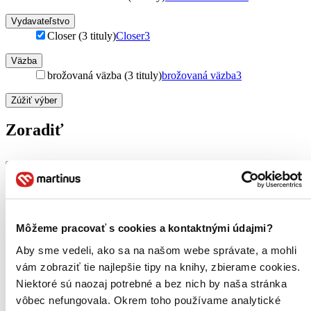
Vydavateľstvo
Closer (3 tituly)
Closer
3
Väzba
brožovaná väzba (3 tituly)
brožovaná väzba
3
Zúžiť výber
Zoradiť
Od poslednej časti
Od prvej časti
Bestsellery
Top hodnotené
Môžeme pracovať s cookies a kontaktnými údajmi?
Novinky
Najdrahšie
Aby sme vedeli, ako sa na našom webe správate, a mohli
Najlacnejšie
vám zobraziť tie najlepšie tipy na knihy, zbierame cookies.
Niektoré sú naozaj potrebné a bez nich by naša stránka
Použité filtre
vôbec nefungovala. Okrem toho používame analytické
Zrušiť filtre