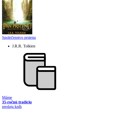
Společenstvo prstenu
J.R.R. Tolkien
Máme
35-ročnú tradíciu
predaja kníh