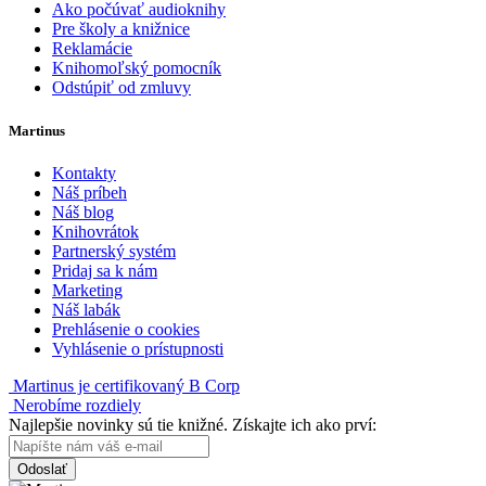
Ako počúvať audioknihy
Pre školy a knižnice
Reklamácie
Knihomoľský pomocník
Odstúpiť od zmluvy
Martinus
Kontakty
Náš príbeh
Náš blog
Knihovrátok
Partnerský systém
Pridaj sa k nám
Marketing
Náš labák
Prehlásenie o cookies
Vyhlásenie o prístupnosti
Martinus je certifikovaný B Corp
Nerobíme rozdiely
Najlepšie novinky sú tie knižné. Získajte ich ako prví:
Odoslať