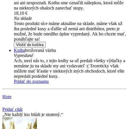
asi ani nespoznali. Knihu sme označili nálepkou, ktorá môže
na niektorých obaloch zanechať stopy.
18,10 €
Na sklade
Tento produkt síce máme aktuálne na sklade, máme však už
iba posledné kusy a ďalšie už nemá ani distribútor, preto je
možné, že bude onedlho úplne vypredaný. Ak ho chcete mať,
ponáhľajte sa!
Vložiť do košíka
Kniha
brožovaná väzba
Vypredané
Ach, mrzí nás to, z tejto knihy sa už predali všetky výtlačky a
nemáme ju na sklade my ani vydavateľ :( Teoreticky však
môžete mať šťastie v niektorých iných obchodoch, ktoré ešte
nepredali posledné kusy.
Pridať do zoznamu
Hore
Pridať citát
Nie každý kto blúdi je stratený.