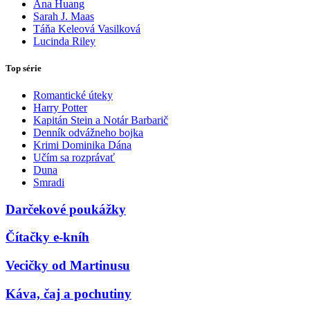
Ana Huang
Sarah J. Maas
Táňa Keleová Vasilková
Lucinda Riley
Top série
Romantické úteky
Harry Potter
Kapitán Stein a Notár Barbarič
Denník odvážneho bojka
Krimi Dominika Dána
Učím sa rozprávať
Duna
Smradi
Darčekové poukážky
Čítačky e-kníh
Vecičky od Martinusu
Káva, čaj a pochutiny