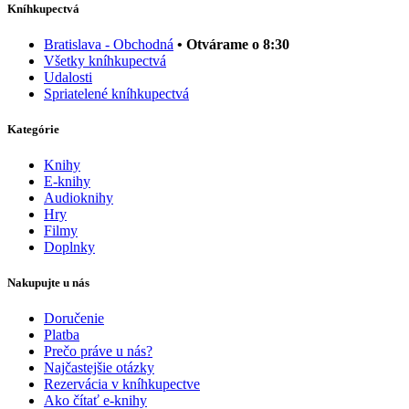
Kníhkupectvá
Bratislava - Obchodná
• Otvárame o 8:30
Všetky kníhkupectvá
Udalosti
Spriatelené kníhkupectvá
Kategórie
Knihy
E-knihy
Audioknihy
Hry
Filmy
Doplnky
Nakupujte u nás
Doručenie
Platba
Prečo práve u nás?
Najčastejšie otázky
Rezervácia v kníhkupectve
Ako čítať e-knihy