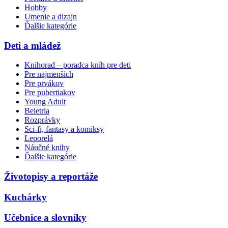
Hobby
Umenie a dizajn
Ďalšie kategórie
Deti a mládež
Knihorad – poradca kníh pre deti
Pre najmenších
Pre prvákov
Pre pubertiakov
Young Adult
Beletria
Rozprávky
Sci-fi, fantasy a komiksy
Leporelá
Náučné knihy
Ďalšie kategórie
Životopisy a reportáže
Kuchárky
Učebnice a slovníky