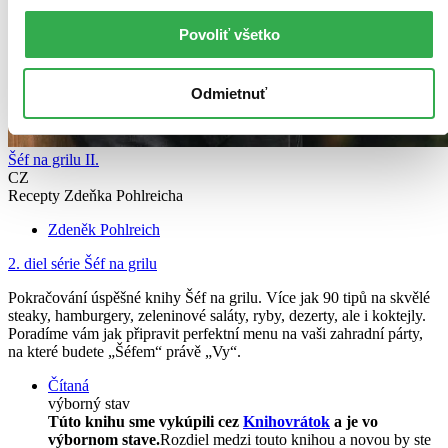
Povoliť všetko
Odmietnuť
Šéf na grilu II.
CZ
Recepty Zdeňka Pohlreicha
Zdeněk Pohlreich
2. diel série
Šéf na grilu
Pokračování úspěšné knihy Šéf na grilu. Více jak 90 tipů na skvělé
steaky, hamburgery, zeleninové saláty, ryby, dezerty, ale i koktejly.
Poradíme vám jak připravit perfektní menu na vaši zahradní párty,
na které budete „Šéfem“ právě „Vy“.
Čítaná
výborný stav
Túto knihu sme vykúpili cez
Knihovrátok
a je vo
výbornom stave.
Rozdiel medzi touto knihou a novou by ste