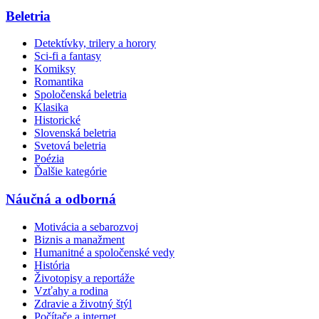
Beletria
Detektívky, trilery a horory
Sci-fi a fantasy
Komiksy
Romantika
Spoločenská beletria
Klasika
Historické
Slovenská beletria
Svetová beletria
Poézia
Ďalšie kategórie
Náučná a odborná
Motivácia a sebarozvoj
Biznis a manažment
Humanitné a spoločenské vedy
História
Životopisy a reportáže
Vzťahy a rodina
Zdravie a životný štýl
Počítače a internet