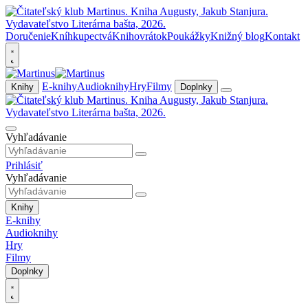
Doručenie
Kníhkupectvá
Knihovrátok
Poukážky
Knižný blog
Kontakt
E-knihy
Audioknihy
Hry
Filmy
Knihy
Doplnky
Vyhľadávanie
Prihlásiť
Vyhľadávanie
Knihy
E-knihy
Audioknihy
Hry
Filmy
Doplnky