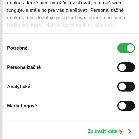
cookies, ktoré nám umožňujú zisťovať, ako náš web
Vydavateľstvo Closer
funguje, a stále ho pre vás zlepšovať. Personalizačné
cookies nám dovoľujú prispôsobovať stránku pre vašu
lepšiu orientáciu. Marketingové cookies nám zas
umožňujú zobrazenie relevantnej reklamy. Niektoré údaje
zdieľame aj s tretími stranami. Veľmi by nám pomohlo,
Výber
keby sme mohli používať všetky tieto cookies. Ďakujeme!
Potrebné
súhlasu
Personalizačné
Analytické
Marketingové
Zobraziť detaily