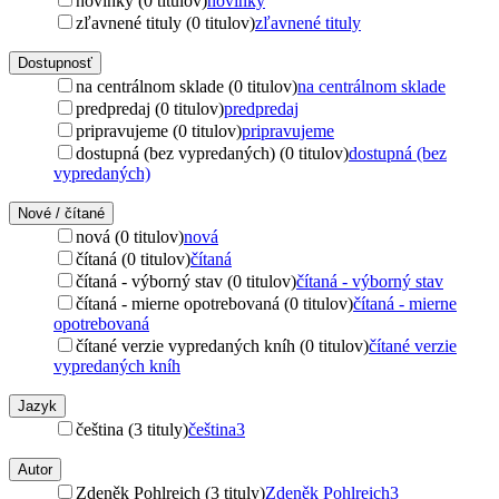
novinky (0 titulov)
novinky
zľavnené tituly (0 titulov)
zľavnené tituly
Dostupnosť
na centrálnom sklade (0 titulov)
na centrálnom sklade
predpredaj (0 titulov)
predpredaj
pripravujeme (0 titulov)
pripravujeme
dostupná (bez vypredaných) (0 titulov)
dostupná (bez
vypredaných)
Nové / čítané
nová (0 titulov)
nová
čítaná (0 titulov)
čítaná
čítaná - výborný stav (0 titulov)
čítaná - výborný stav
čítaná - mierne opotrebovaná (0 titulov)
čítaná - mierne
opotrebovaná
čítané verzie vypredaných kníh (0 titulov)
čítané verzie
vypredaných kníh
Jazyk
čeština (3 tituly)
čeština
3
Autor
Zdeněk Pohlreich (3 tituly)
Zdeněk Pohlreich
3