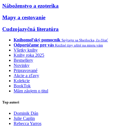
Náboženstvo a ezoterika
Mapy a cestovanie
Cudzojazyčná literatúra
Knihomoľský pomocník
Spýtajte sa Sherlocka, čo čítať
Odporúčame pre vás
Knižné tipy ušité na mieru vám
Všetky knihy
Knihy roka 2025
Bestsellery
Novinky
Pripravované
Akcie a zľavy
Kolekcie
BookTok
Mám záujem o titul
Top autori
Dominik Dán
Julie Caplin
Rebecca Yarros