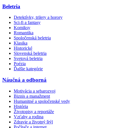
Beletria
Detektívky, trilery a horory
Sci-fi a fantasy
Komiksy
Romantika
Spoločenská beletria
Klasika
Historické
Slovenská beletria
Svetová beletria
Poézia
Ďalšie kategórie
Náučná a odborná
Motivácia a sebarozvoj
Biznis a manažment
Humanitné a spoločenské vedy
História
Životopisy a reportáže
Vzťahy a rodina
Zdravie a životný štýl
Počítače a internet