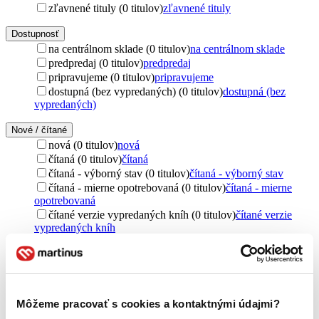
zľavnené tituly (0 titulov)
zľavnené tituly
Dostupnosť
na centrálnom sklade (0 titulov)
na centrálnom sklade
predpredaj (0 titulov)
predpredaj
pripravujeme (0 titulov)
pripravujeme
dostupná (bez vypredaných) (0 titulov)
dostupná (bez
vypredaných)
Nové / čítané
nová (0 titulov)
nová
čítaná (0 titulov)
čítaná
čítaná - výborný stav (0 titulov)
čítaná - výborný stav
čítaná - mierne opotrebovaná (0 titulov)
čítaná - mierne
opotrebovaná
čítané verzie vypredaných kníh (0 titulov)
čítané verzie
vypredaných kníh
Jazyk
čeština (1 titul)
čeština
1
Autor
Môžeme pracovať s cookies a kontaktnými údajmi?
Lucius Annaeus Seneca (1 titul)
Lucius Annaeus Seneca
1