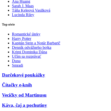
Ana Huang
Sarah J. Maas
Táňa Keleová Vasilková
Lucinda Riley
Top série
Romantické úteky
Harry Potter
Kapitán Stein a Notár Barbarič
Denník odvážneho bojka
Krimi Dominika Dána
Učím sa rozprávať
Duna
Smradi
Darčekové poukážky
Čítačky e-kníh
Vecičky od Martinusu
Káva, čaj a pochutiny