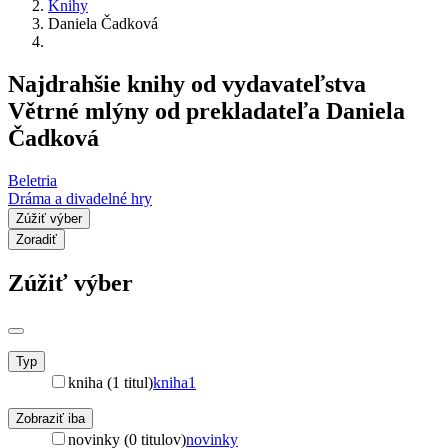
Knihy
Daniela Čadková
Najdrahšie knihy od vydavateľstva
Větrné mlýny od prekladateľa Daniela
Čadková
Beletria
Dráma a divadelné hry
Zúžiť výber
Zoradiť
Zúžiť výber
Typ
kniha (1 titul)
kniha
1
Zobraziť iba
novinky (0 titulov)
novinky