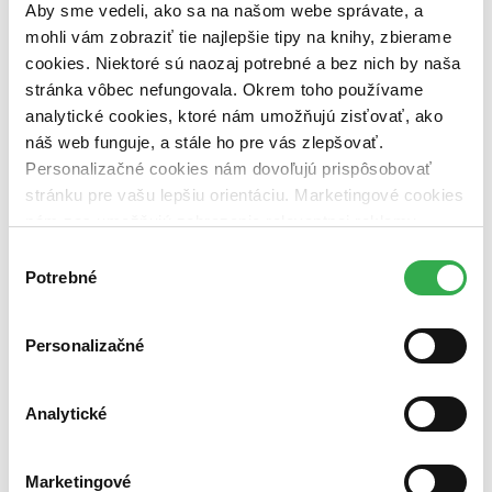
Aby sme vedeli, ako sa na našom webe správate, a
Vydavateľstvo
mohli vám zobraziť tie najlepšie tipy na knihy, zbierame
Větrné mlýny (1 titul)
Větrné mlýny
1
cookies. Niektoré sú naozaj potrebné a bez nich by naša
Väzba
stránka vôbec nefungovala. Okrem toho používame
pevná väzba (1 titul)
pevná väzba
1
analytické cookies, ktoré nám umožňujú zisťovať, ako
náš web funguje, a stále ho pre vás zlepšovať.
Zúžiť výber
Personalizačné cookies nám dovoľujú prispôsobovať
Zoradiť
stránku pre vašu lepšiu orientáciu. Marketingové cookies
nám zas umožňujú zobrazenie relevantnej reklamy.
Niektoré údaje zdieľame aj s tretími stranami. Veľmi by
Výber
nám pomohlo, keby sme mohli používať všetky tieto
Potrebné
súhlasu
Bestsellery
cookies. Ďakujeme!
Top hodnotené
Novinky
Personalizačné
Najdrahšie
Najlacnejšie
Najvyššia zľava
Analytické
Použité filtre
Zrušiť filtre
Marketingové