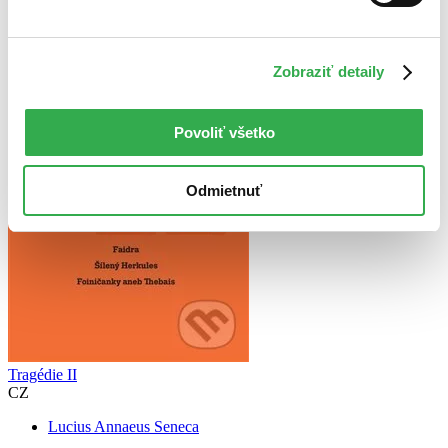
Vydavateľstvo Větrné mlýny
Zobraziť detaily
Povoliť všetko
Odmietnuť
Tragédie II
CZ
Lucius Annaeus Seneca