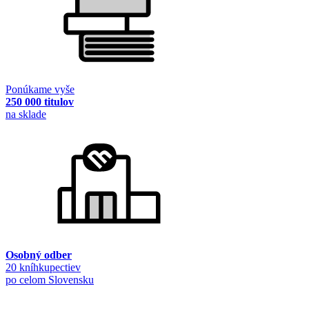
Ponúkame vyše
250 000 titulov
na sklade
Osobný odber
20 kníhkupectiev
po celom Slovensku