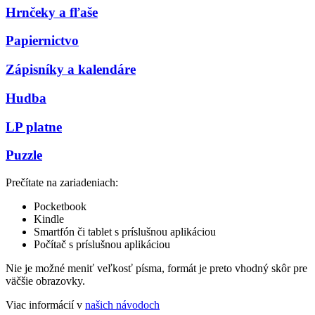
Hrnčeky a fľaše
Papiernictvo
Zápisníky a kalendáre
Hudba
LP platne
Puzzle
Prečítate na zariadeniach:
Pocketbook
Kindle
Smartfón či tablet s príslušnou aplikáciou
Počítač s príslušnou aplikáciou
Nie je možné meniť veľkosť písma, formát je preto vhodný skôr pre
väčšie obrazovky.
Viac informácií v
našich návodoch