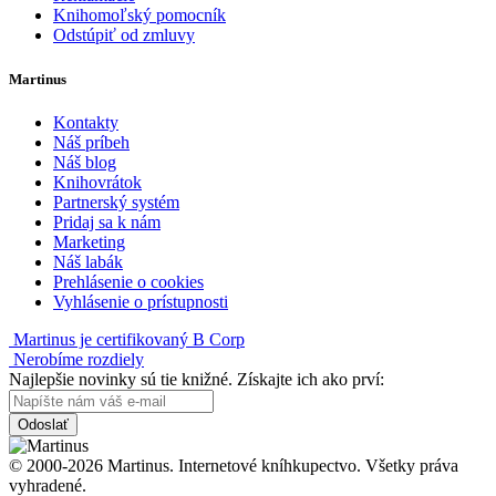
Knihomoľský pomocník
Odstúpiť od zmluvy
Martinus
Kontakty
Náš príbeh
Náš blog
Knihovrátok
Partnerský systém
Pridaj sa k nám
Marketing
Náš labák
Prehlásenie o cookies
Vyhlásenie o prístupnosti
Martinus je certifikovaný B Corp
Nerobíme rozdiely
Najlepšie novinky sú tie knižné. Získajte ich ako prví:
Odoslať
© 2000-2026 Martinus. Internetové kníhkupectvo. Všetky práva
vyhradené.