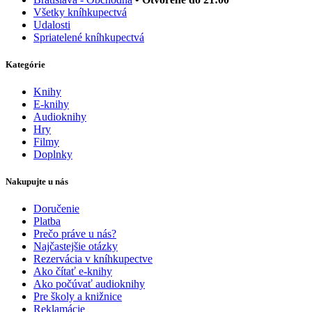
Všetky kníhkupectvá
Udalosti
Spriatelené kníhkupectvá
Kategórie
Knihy
E-knihy
Audioknihy
Hry
Filmy
Doplnky
Nakupujte u nás
Doručenie
Platba
Prečo práve u nás?
Najčastejšie otázky
Rezervácia v kníhkupectve
Ako čítať e-knihy
Ako počúvať audioknihy
Pre školy a knižnice
Reklamácie