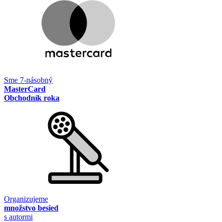
Sme 7-násobný
MasterCard
Obchodník roka
Organizujeme
množstvo besied
s autormi