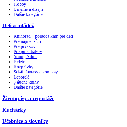
Hobby
Umenie a dizajn
Ďalšie kategórie
Deti a mládež
Knihorad – poradca kníh pre deti
Pre najmenších
Pre prvákov
Pre pubertiakov
Young Adult
Beletria
Rozprávky
Sci-fi, fantasy a komiksy
Leporelá
Náučné knihy
Ďalšie kategórie
Životopisy a reportáže
Kuchárky
Učebnice a slovníky