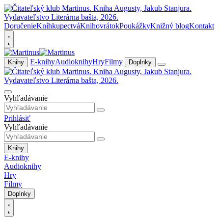
Doručenie
Kníhkupectvá
Knihovrátok
Poukážky
Knižný blog
Kontakt
E-knihy
Audioknihy
Hry
Filmy
Knihy
Doplnky
Vyhľadávanie
Prihlásiť
Vyhľadávanie
Knihy
E-knihy
Audioknihy
Hry
Filmy
Doplnky