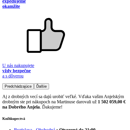
expedujeme
okamžite
U nás nakupujete
vždy bezpečne
a s dôverou
Predchádzajúce
Ďalšie
Aj z drobných vecí sa dajú urobiť veľké. Vďaka vašim Anjelským
drobným ste pri nákupoch na Martinuse darovali už
1 502 059,00 €
na Dobrého Anjela
. Ďakujeme!
Kníhkupectvá
Bratislava - Obchodná
• Otvorené do 21:00