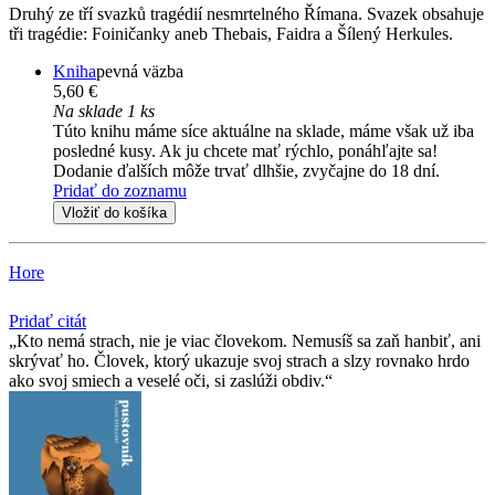
Druhý ze tří svazků tragédií nesmrtelného Římana. Svazek obsahuje
tři tragédie: Foiničanky aneb Thebais, Faidra a Šílený Herkules.
Kniha
pevná väzba
5,60 €
Na sklade 1 ks
Túto knihu máme síce aktuálne na sklade, máme však už iba
posledné kusy. Ak ju chcete mať rýchlo, ponáhľajte sa!
Dodanie ďalších môže trvať dlhšie, zvyčajne do 18 dní.
Pridať do zoznamu
Vložiť do košíka
Hore
Pridať citát
Kto nemá strach, nie je viac človekom. Nemusíš sa zaň hanbiť, ani
skrývať ho. Človek, ktorý ukazuje svoj strach a slzy rovnako hrdo
ako svoj smiech a veselé oči, si zaslúži obdiv.