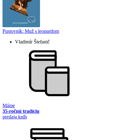
Pustovník: Muž s leopardom
Vladimír Štefanič
Máme
35-ročnú tradíciu
predaja kníh