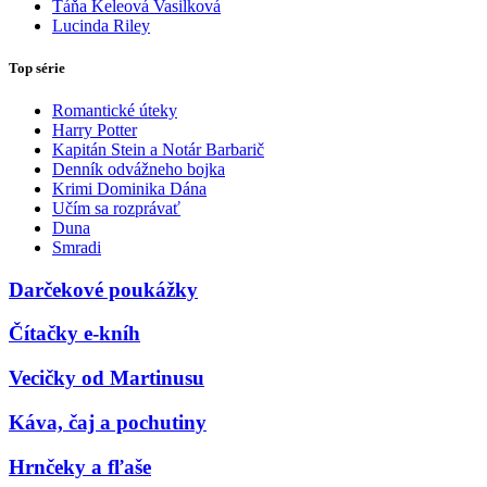
Táňa Keleová Vasilková
Lucinda Riley
Top série
Romantické úteky
Harry Potter
Kapitán Stein a Notár Barbarič
Denník odvážneho bojka
Krimi Dominika Dána
Učím sa rozprávať
Duna
Smradi
Darčekové poukážky
Čítačky e-kníh
Vecičky od Martinusu
Káva, čaj a pochutiny
Hrnčeky a fľaše