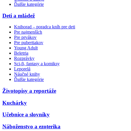
Ďalšie kategórie
Deti a mládež
Knihorad – poradca kníh pre deti
Pre najmenších
Pre prvákov
Pre pubertiakov
Young Adult
Beletria
Rozprávky
Sci-fi, fantasy a komiksy
Leporelá
Náučné knihy
Ďalšie kategórie
Životopisy a reportáže
Kuchárky
Učebnice a slovníky
Náboženstvo a ezoterika