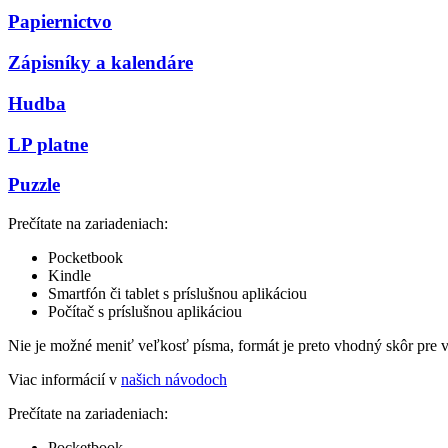
Papiernictvo
Zápisníky a kalendáre
Hudba
LP platne
Puzzle
Prečítate na zariadeniach:
Pocketbook
Kindle
Smartfón či tablet s príslušnou aplikáciou
Počítač s príslušnou aplikáciou
Nie je možné meniť veľkosť písma, formát je preto vhodný skôr pre 
Viac informácií v
našich návodoch
Prečítate na zariadeniach:
Pocketbook