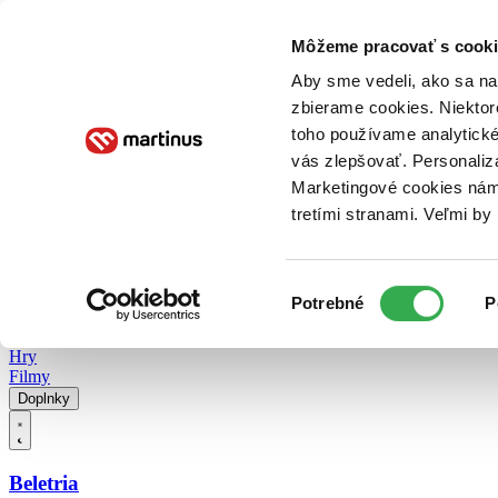
Doručenie
Kníhkupectvá
Knihovrátok
Poukážky
Knižný blog
Kontakt
Môžeme pracovať s cooki
Aby sme vedeli, ako sa na 
zbierame cookies. Niektor
E-knihy
Audioknihy
Hry
Filmy
Knihy
Doplnky
toho používame analytické
vás zlepšovať. Personaliz
Vyhľadávanie
Marketingové cookies nám 
tretími stranami. Veľmi b
Prihlásiť
Vyhľadávanie
Výber
Knihy
Potrebné
P
súhlasu
E-knihy
Audioknihy
Hry
Filmy
Doplnky
Beletria