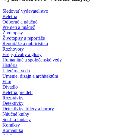
Sledovať vydavateľstvo
Beletria
Odborné a náučné
Pre deti a mládež
Životopisy
Životopisy a reportáže
Reportáže a publicistika
Rozhovory
Eseje, úvahy a glosy
Humanitné a spoločenské vedy
História
Literárna veda
Umenie, dizajn a architektúra
Film
Divadlo
Beletria pre deti
Rozprávky
Detektívky
Detektívky, trilery a horory
Náučné knihy
Sci-fi a fantasy
Komiksy
Romantika