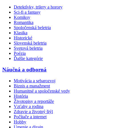
Detektívky, trilery a horory
Sci-fi a fantasy
Komiksy
Romantika
Spoločenská beletria
Klasika
Historické
Slovenská beletria
Svetová beletria
Poézia
Ďalšie kategórie
Náučná a odborná
Motivácia a sebarozvoj
Biznis a manažment
Humanitné a spoločenské vedy
História
Životopisy a reportáže
Vzťahy a rodina
Zdravie a životný štýl
Počítače a internet
Hobby
Umenie a dizajn