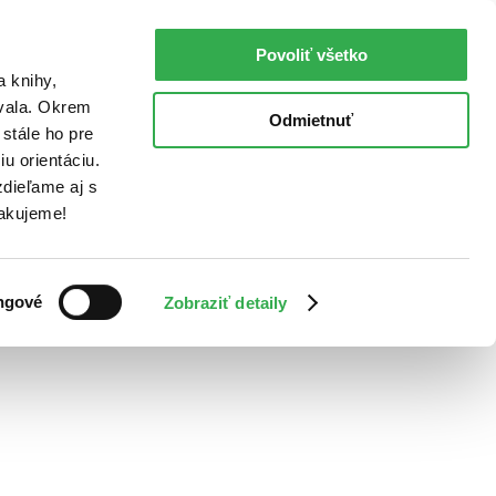
Povoliť všetko
a knihy,
ovala. Okrem
Odmietnuť
stále ho pre
u orientáciu.
dieľame aj s
Ďakujeme!
ngové
Zobraziť detaily