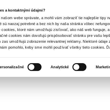
es a kontaktnými údajmi?
našom webe správate, a mohli vám zobraziť tie najlepšie tipy n
é sú naozaj potrebné a bez nich by naša stránka vôbec nefung
 cookies, ktoré nám umožňujú zisťovať, ako náš web funguje, a 
ačné cookies nám dovoľujú prispôsobovať stránku pre vašu lepši
zas umožňujú zobrazenie relevantnej reklamy. Niektoré údaje z
y nám pomohlo, keby sme mohli používať všetky tieto cookies. 
ersonalizačné
Analytické
Marketi