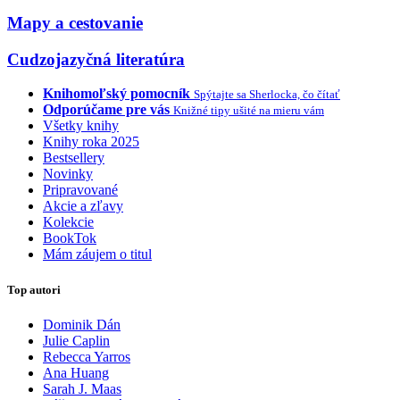
Mapy a cestovanie
Cudzojazyčná literatúra
Knihomoľský pomocník
Spýtajte sa Sherlocka, čo čítať
Odporúčame pre vás
Knižné tipy ušité na mieru vám
Všetky knihy
Knihy roka 2025
Bestsellery
Novinky
Pripravované
Akcie a zľavy
Kolekcie
BookTok
Mám záujem o titul
Top autori
Dominik Dán
Julie Caplin
Rebecca Yarros
Ana Huang
Sarah J. Maas