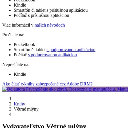
Kindle
Smartfón či tablet s príslušnou aplikáciou
Počítač s príslušnou aplikáciou
Viac informácií v
našich návodoch
Prečítate na:
Pocketbook
Smartfón či tablet
s podporovanou aplikáciou
Počítač
s podporovanou aplikáciou
Neprečítate na:
Kindle
Ako čítať e-knihy zabezpečené cez Adobe DRM?
Knihy
Větrné mlýny
Vydavateľstvo Větrné mlýny