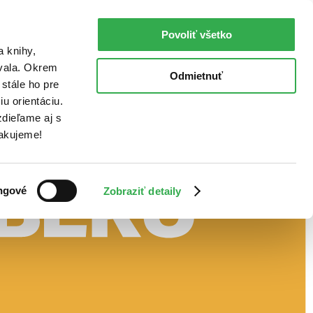
Povoliť všetko
a knihy,
ovala. Okrem
Odmietnuť
stále ho pre
u orientáciu.
dieľame aj s
Ďakujeme!
ngové
Zobraziť detaily