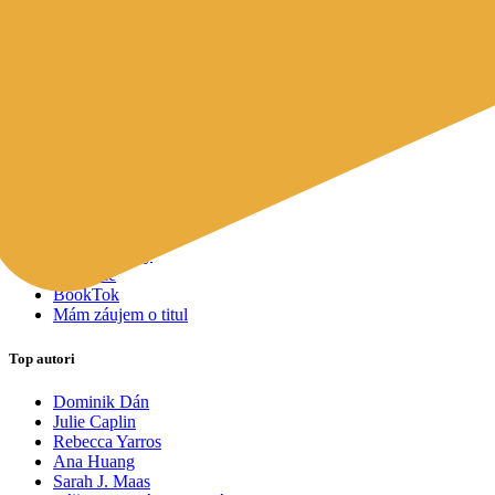
Mapy a cestovanie
Cudzojazyčná literatúra
Knihomoľský pomocník
Spýtajte sa Sherlocka, čo čítať
Odporúčame pre vás
Knižné tipy ušité na mieru vám
Všetky knihy
Knihy roka 2025
Bestsellery
Novinky
Pripravované
Akcie a zľavy
Kolekcie
BookTok
Mám záujem o titul
Top autori
Dominik Dán
Julie Caplin
Rebecca Yarros
Ana Huang
Sarah J. Maas