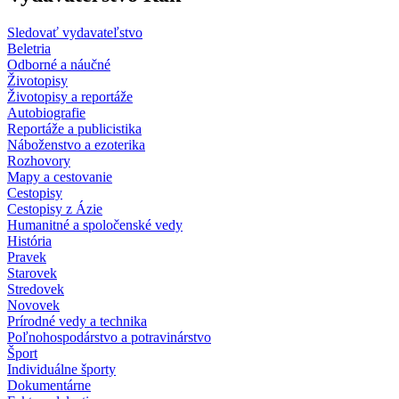
Sledovať vydavateľstvo
Beletria
Odborné a náučné
Životopisy
Životopisy a reportáže
Autobiografie
Reportáže a publicistika
Náboženstvo a ezoterika
Rozhovory
Mapy a cestovanie
Cestopisy
Cestopisy z Ázie
Humanitné a spoločenské vedy
História
Pravek
Starovek
Stredovek
Novovek
Prírodné vedy a technika
Poľnohospodárstvo a potravinárstvo
Šport
Individuálne športy
Dokumentárne