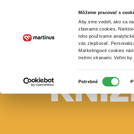
Doručenie
Kníhkupectvá
Knihovrátok
Poukážky
Knižný blog
Kontakt
Môžeme pracovať s cooki
Aby sme vedeli, ako sa na 
zbierame cookies. Niektor
E-knihy
Audioknihy
Hry
Filmy
Knihy
Doplnky
toho používame analytické
vás zlepšovať. Personaliz
Vyhľadávanie
Marketingové cookies nám 
tretími stranami. Veľmi b
Prihlásiť
Vyhľadávanie
Výber
Knihy
Potrebné
P
súhlasu
E-knihy
Audioknihy
Hry
Filmy
Doplnky
Beletria