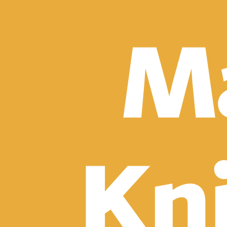
Detektívky, trilery a horory
Sci-fi a fantasy
Komiksy
Romantika
Spoločenská beletria
Klasika
Historické
Slovenská beletria
Svetová beletria
Poézia
Ďalšie kategórie
Náučná a odborná
Motivácia a sebarozvoj
Biznis a manažment
Humanitné a spoločenské vedy
História
Životopisy a reportáže
Vzťahy a rodina
Zdravie a životný štýl
Počítače a internet
Hobby
Umenie a dizajn