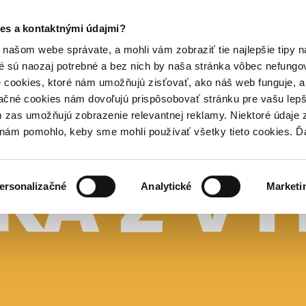
es a kontaktnými údajmi?
našom webe správate, a mohli vám zobraziť tie najlepšie tipy n
é sú naozaj potrebné a bez nich by naša stránka vôbec nefung
 cookies, ktoré nám umožňujú zisťovať, ako náš web funguje, a 
ačné cookies nám dovoľujú prispôsobovať stránku pre vašu lepši
zas umožňujú zobrazenie relevantnej reklamy. Niektoré údaje z
y nám pomohlo, keby sme mohli používať všetky tieto cookies. 
ersonalizačné
Analytické
Marketi