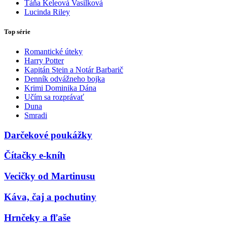
Táňa Keleová Vasilková
Lucinda Riley
Top série
Romantické úteky
Harry Potter
Kapitán Stein a Notár Barbarič
Denník odvážneho bojka
Krimi Dominika Dána
Učím sa rozprávať
Duna
Smradi
Darčekové poukážky
Čítačky e-kníh
Vecičky od Martinusu
Káva, čaj a pochutiny
Hrnčeky a fľaše