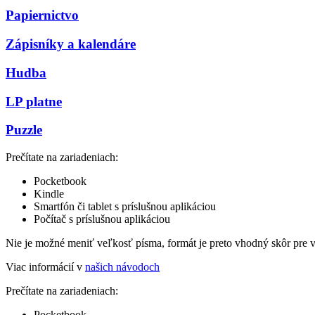
Papiernictvo
Zápisníky a kalendáre
Hudba
LP platne
Puzzle
Prečítate na zariadeniach:
Pocketbook
Kindle
Smartfón či tablet s príslušnou aplikáciou
Počítač s príslušnou aplikáciou
Nie je možné meniť veľkosť písma, formát je preto vhodný skôr pre 
Viac informácií v
našich návodoch
Prečítate na zariadeniach:
Pocketbook