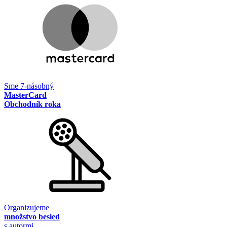
Sme 7-násobný
MasterCard
Obchodník roka
Organizujeme
množstvo besied
s autormi