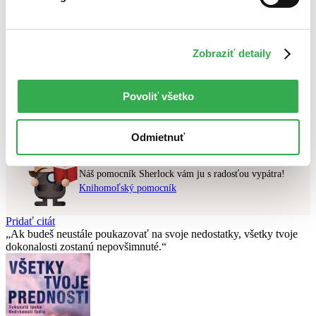
Najlacnejšie
Najvyššia zľava
Zobraziť detaily
Použité filtre
Zrušiť filtre
dostupné
Povoliť všetko
Nebol nájdený
žiadny titul
vyhovujúci zadaným podmienkam.
Skúste prosím zmeniť vyhľadávaný výraz.
Odmietnuť
Chcete poradiť knihu?
Náš pomocník Sherlock vám ju s radosťou vypátra!
Knihomoľský pomocník
Pridať citát
Ak budeš neustále poukazovať na svoje nedostatky, všetky tvoje
dokonalosti zostanú nepovšimnuté.