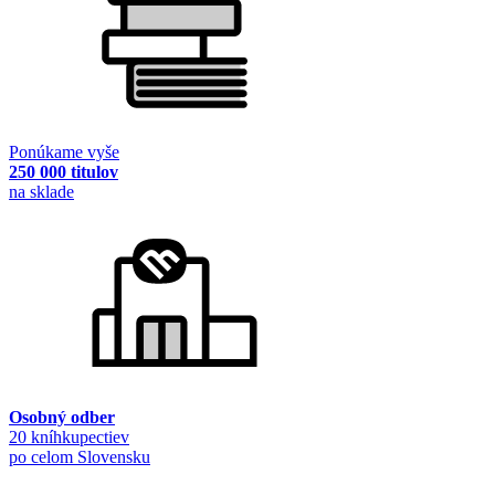
Ponúkame vyše
250 000 titulov
na sklade
Osobný odber
20 kníhkupectiev
po celom Slovensku