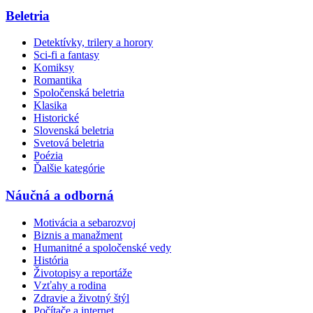
Beletria
Detektívky, trilery a horory
Sci-fi a fantasy
Komiksy
Romantika
Spoločenská beletria
Klasika
Historické
Slovenská beletria
Svetová beletria
Poézia
Ďalšie kategórie
Náučná a odborná
Motivácia a sebarozvoj
Biznis a manažment
Humanitné a spoločenské vedy
História
Životopisy a reportáže
Vzťahy a rodina
Zdravie a životný štýl
Počítače a internet