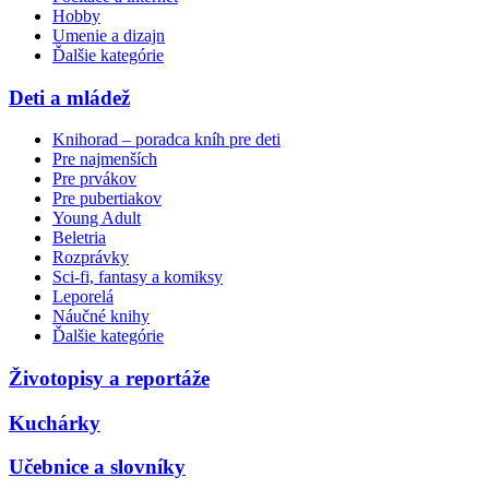
Hobby
Umenie a dizajn
Ďalšie kategórie
Deti a mládež
Knihorad – poradca kníh pre deti
Pre najmenších
Pre prvákov
Pre pubertiakov
Young Adult
Beletria
Rozprávky
Sci-fi, fantasy a komiksy
Leporelá
Náučné knihy
Ďalšie kategórie
Životopisy a reportáže
Kuchárky
Učebnice a slovníky