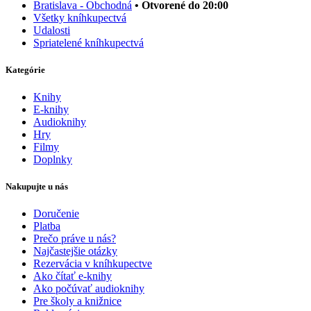
Bratislava - Obchodná
• Otvorené do 20:00
Všetky kníhkupectvá
Udalosti
Spriatelené kníhkupectvá
Kategórie
Knihy
E-knihy
Audioknihy
Hry
Filmy
Doplnky
Nakupujte u nás
Doručenie
Platba
Prečo práve u nás?
Najčastejšie otázky
Rezervácia v kníhkupectve
Ako čítať e-knihy
Ako počúvať audioknihy
Pre školy a knižnice