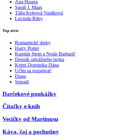
Ana Huang
Sarah J. Maas
Táňa Keleová Vasilková
Lucinda Riley
Top série
Romantické úteky
Harry Potter
Kapitán Stein a Notár Barbarič
Denník odvážneho bojka
Krimi Dominika Dána
Učím sa rozprávať
Duna
Smradi
Darčekové poukážky
Čítačky e-kníh
Vecičky od Martinusu
Káva, čaj a pochutiny