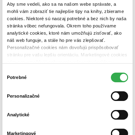
pripravujeme (0 titulov)
pripravujeme
Aby sme vedeli, ako sa na našom webe správate, a
dostupná (bez vypredaných) (0 titulov)
dostupná (bez
mohli vám zobraziť tie najlepšie tipy na knihy, zbierame
vypredaných)
cookies. Niektoré sú naozaj potrebné a bez nich by naša
Nové / čítané
stránka vôbec nefungovala. Okrem toho používame
nová (0 titulov)
nová
analytické cookies, ktoré nám umožňujú zisťovať, ako
čítaná (0 titulov)
čítaná
náš web funguje, a stále ho pre vás zlepšovať.
čítaná - výborný stav (0 titulov)
čítaná - výborný stav
Personalizačné cookies nám dovoľujú prispôsobovať
čítaná - mierne opotrebovaná (0 titulov)
čítaná - mierne
opotrebovaná
stránku pre vašu lepšiu orientáciu. Marketingové cookies
čítané verzie vypredaných kníh (0 titulov)
čítané verzie
nám zas umožňujú zobrazenie relevantnej reklamy.
vypredaných kníh
Niektoré údaje zdieľame aj s tretími stranami. Veľmi by
Výber
nám pomohlo, keby sme mohli používať všetky tieto
Zúžiť výber
Potrebné
súhlasu
cookies. Ďakujeme!
Zoradiť
Personalizačné
Analytické
Bestsellery
Top hodnotené
Novinky
Marketingové
Najdrahšie