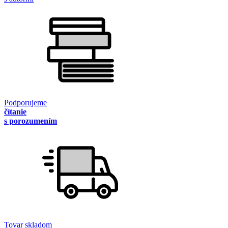
Podporujeme
čítanie
s porozumením
Tovar skladom