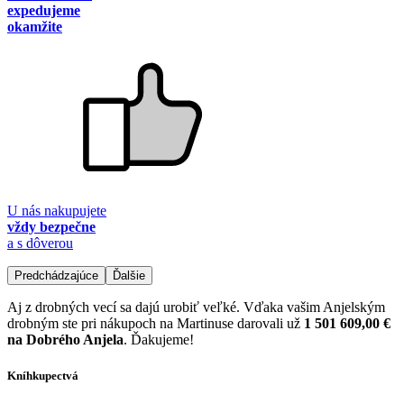
expedujeme
okamžite
U nás nakupujete
vždy bezpečne
a s dôverou
Predchádzajúce
Ďalšie
Aj z drobných vecí sa dajú urobiť veľké. Vďaka vašim Anjelským
drobným ste pri nákupoch na Martinuse darovali už
1 501 609,00 €
na Dobrého Anjela
. Ďakujeme!
Kníhkupectvá