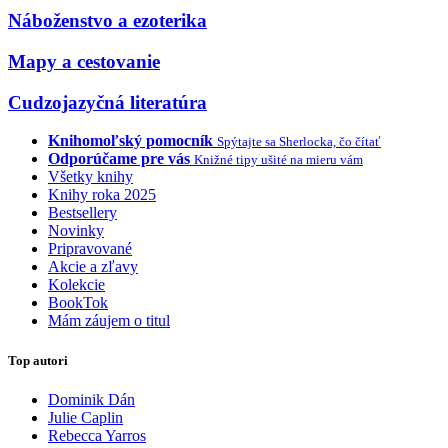
Náboženstvo a ezoterika
Mapy a cestovanie
Cudzojazyčná literatúra
Knihomoľský pomocník
Spýtajte sa Sherlocka, čo čítať
Odporúčame pre vás
Knižné tipy ušité na mieru vám
Všetky knihy
Knihy roka 2025
Bestsellery
Novinky
Pripravované
Akcie a zľavy
Kolekcie
BookTok
Mám záujem o titul
Top autori
Dominik Dán
Julie Caplin
Rebecca Yarros