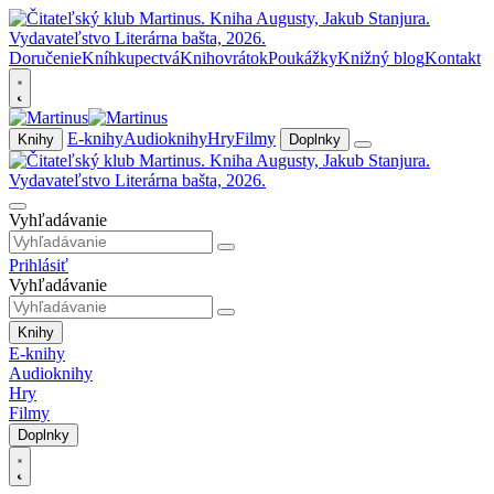
Doručenie
Kníhkupectvá
Knihovrátok
Poukážky
Knižný blog
Kontakt
E-knihy
Audioknihy
Hry
Filmy
Knihy
Doplnky
Vyhľadávanie
Prihlásiť
Vyhľadávanie
Knihy
E-knihy
Audioknihy
Hry
Filmy
Doplnky