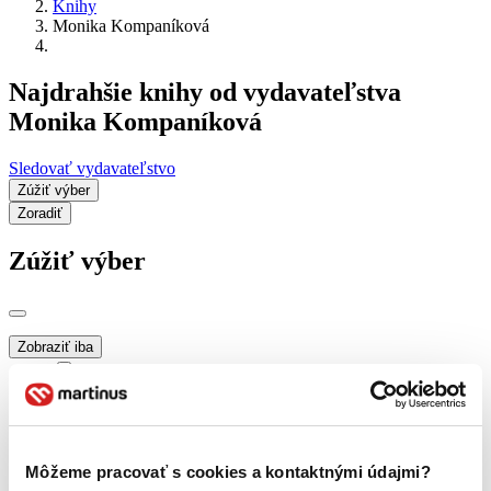
Knihy
Monika Kompaníková
Najdrahšie knihy od vydavateľstva
Monika Kompaníková
Sledovať vydavateľstvo
Zúžiť výber
Zoradiť
Zúžiť výber
Zobraziť iba
novinky (0 titulov)
novinky
zľavnené tituly (0 titulov)
zľavnené tituly
Dostupnosť
na centrálnom sklade (0 titulov)
na centrálnom sklade
Môžeme pracovať s cookies a kontaktnými údajmi?
predpredaj (0 titulov)
predpredaj