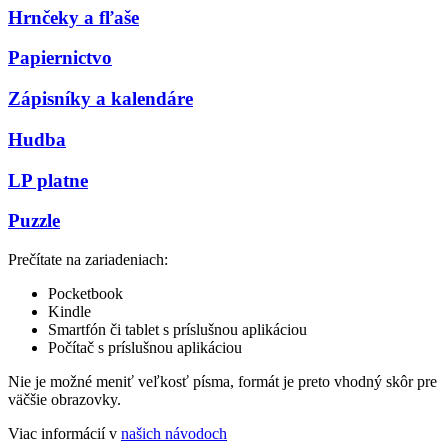
Hrnčeky a fľaše
Papiernictvo
Zápisníky a kalendáre
Hudba
LP platne
Puzzle
Prečítate na zariadeniach:
Pocketbook
Kindle
Smartfón či tablet s príslušnou aplikáciou
Počítač s príslušnou aplikáciou
Nie je možné meniť veľkosť písma, formát je preto vhodný skôr pre
väčšie obrazovky.
Viac informácií v
našich návodoch