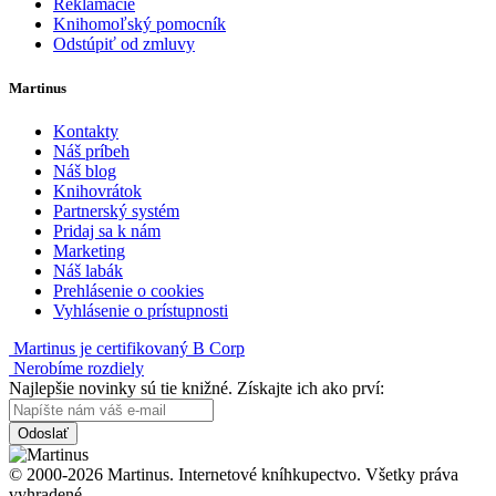
Reklamácie
Knihomoľský pomocník
Odstúpiť od zmluvy
Martinus
Kontakty
Náš príbeh
Náš blog
Knihovrátok
Partnerský systém
Pridaj sa k nám
Marketing
Náš labák
Prehlásenie o cookies
Vyhlásenie o prístupnosti
Martinus je certifikovaný B Corp
Nerobíme rozdiely
Najlepšie novinky sú tie knižné. Získajte ich ako prví:
Odoslať
© 2000-2026 Martinus. Internetové kníhkupectvo. Všetky práva
vyhradené.