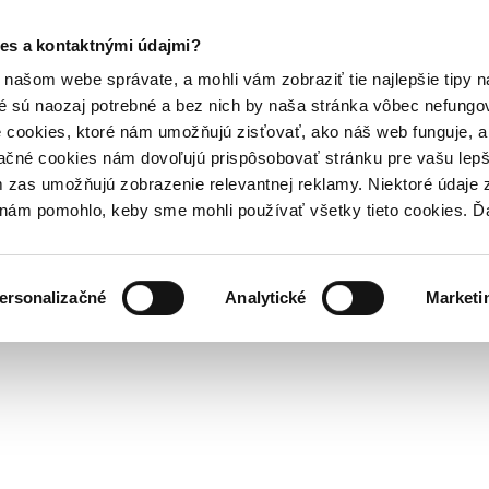
es a kontaktnými údajmi?
našom webe správate, a mohli vám zobraziť tie najlepšie tipy n
é sú naozaj potrebné a bez nich by naša stránka vôbec nefung
 cookies, ktoré nám umožňujú zisťovať, ako náš web funguje, a 
ačné cookies nám dovoľujú prispôsobovať stránku pre vašu lepši
zas umožňujú zobrazenie relevantnej reklamy. Niektoré údaje z
y nám pomohlo, keby sme mohli používať všetky tieto cookies. 
ersonalizačné
Analytické
Marketi