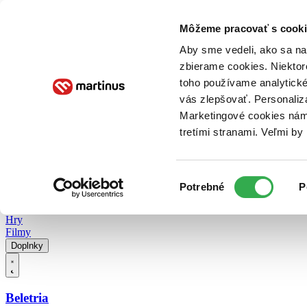
Doručenie
Kníhkupectvá
Knihovrátok
Poukážky
Knižný blog
Kontakt
Môžeme pracovať s cooki
Aby sme vedeli, ako sa na 
zbierame cookies. Niektor
E-knihy
Audioknihy
Hry
Filmy
Knihy
Doplnky
toho používame analytické
vás zlepšovať. Personaliz
Vyhľadávanie
Marketingové cookies nám 
tretími stranami. Veľmi b
Prihlásiť
Vyhľadávanie
Výber
Knihy
Potrebné
P
súhlasu
E-knihy
Audioknihy
Hry
Filmy
Doplnky
Beletria