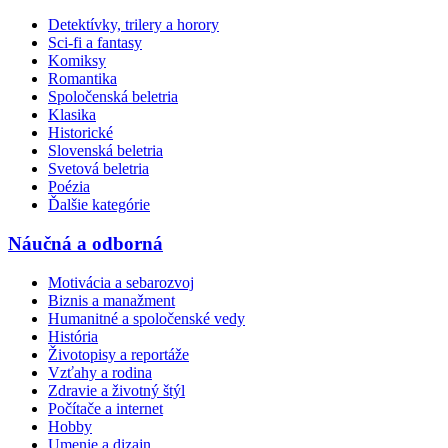
Detektívky, trilery a horory
Sci-fi a fantasy
Komiksy
Romantika
Spoločenská beletria
Klasika
Historické
Slovenská beletria
Svetová beletria
Poézia
Ďalšie kategórie
Náučná a odborná
Motivácia a sebarozvoj
Biznis a manažment
Humanitné a spoločenské vedy
História
Životopisy a reportáže
Vzťahy a rodina
Zdravie a životný štýl
Počítače a internet
Hobby
Umenie a dizajn