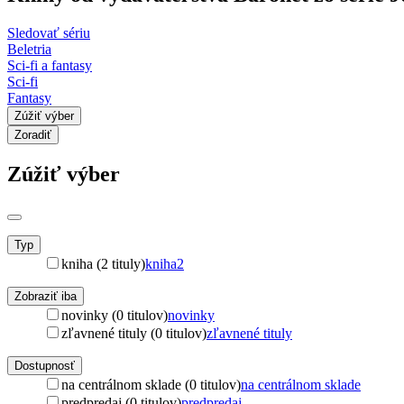
Sledovať sériu
Beletria
Sci-fi a fantasy
Sci-fi
Fantasy
Zúžiť výber
Zoradiť
Zúžiť výber
Typ
kniha (2 tituly)
kniha
2
Zobraziť iba
novinky (0 titulov)
novinky
zľavnené tituly (0 titulov)
zľavnené tituly
Dostupnosť
na centrálnom sklade (0 titulov)
na centrálnom sklade
predpredaj (0 titulov)
predpredaj