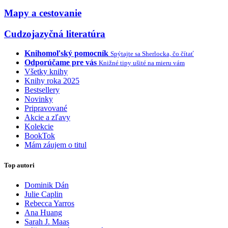
Mapy a cestovanie
Cudzojazyčná literatúra
Knihomoľský pomocník
Spýtajte sa Sherlocka, čo čítať
Odporúčame pre vás
Knižné tipy ušité na mieru vám
Všetky knihy
Knihy roka 2025
Bestsellery
Novinky
Pripravované
Akcie a zľavy
Kolekcie
BookTok
Mám záujem o titul
Top autori
Dominik Dán
Julie Caplin
Rebecca Yarros
Ana Huang
Sarah J. Maas