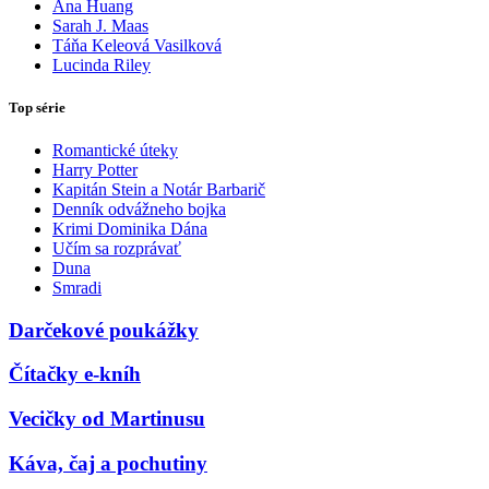
Ana Huang
Sarah J. Maas
Táňa Keleová Vasilková
Lucinda Riley
Top série
Romantické úteky
Harry Potter
Kapitán Stein a Notár Barbarič
Denník odvážneho bojka
Krimi Dominika Dána
Učím sa rozprávať
Duna
Smradi
Darčekové poukážky
Čítačky e-kníh
Vecičky od Martinusu
Káva, čaj a pochutiny