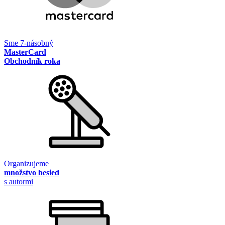
Sme 7-násobný
MasterCard
Obchodník roka
Organizujeme
množstvo besied
s autormi