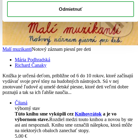
Odmietnuť
Malí muzikanti
Notový záznam piesní pre deti
Mária Podhradská
Richard Čanaky
Knižka je určená deťom, približne od 6 do 10 rokov, ktoré začínajú
vydávať svoje prvé tóny na hudobných nástrojoch. Sú v nej
znotované ľudové aj umelé detské piesne, ktoré deti veľmi dobre
poznajú a tak sa ich ľahšie naučia...
Čítaná
výborný stav
Túto knihu sme vykúpili cez
Knihovrátok
a je vo
výbornom stave.
Rozdiel medzi touto knihou a novou by ste
asi ani nespoznali. Knihu sme označili nálepkou, ktorá môže
na niektorých obaloch zanechať stopy.
5,00 €