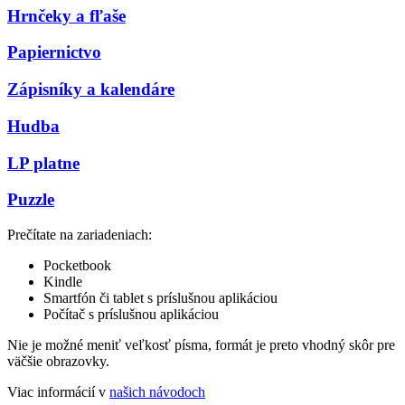
Hrnčeky a fľaše
Papiernictvo
Zápisníky a kalendáre
Hudba
LP platne
Puzzle
Prečítate na zariadeniach:
Pocketbook
Kindle
Smartfón či tablet s príslušnou aplikáciou
Počítač s príslušnou aplikáciou
Nie je možné meniť veľkosť písma, formát je preto vhodný skôr pre
väčšie obrazovky.
Viac informácií v
našich návodoch