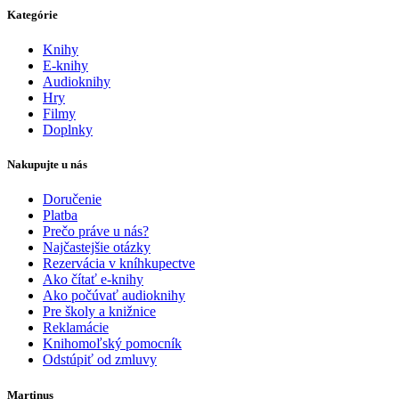
Kategórie
Knihy
E-knihy
Audioknihy
Hry
Filmy
Doplnky
Nakupujte u nás
Doručenie
Platba
Prečo práve u nás?
Najčastejšie otázky
Rezervácia v kníhkupectve
Ako čítať e-knihy
Ako počúvať audioknihy
Pre školy a knižnice
Reklamácie
Knihomoľský pomocník
Odstúpiť od zmluvy
Martinus