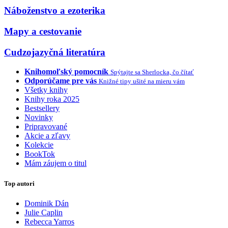
Náboženstvo a ezoterika
Mapy a cestovanie
Cudzojazyčná literatúra
Knihomoľský pomocník
Spýtajte sa Sherlocka, čo čítať
Odporúčame pre vás
Knižné tipy ušité na mieru vám
Všetky knihy
Knihy roka 2025
Bestsellery
Novinky
Pripravované
Akcie a zľavy
Kolekcie
BookTok
Mám záujem o titul
Top autori
Dominik Dán
Julie Caplin
Rebecca Yarros