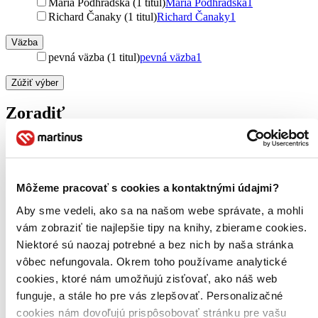
Mária Podhradská (1 titul)
Mária Podhradská
1
Richard Čanaky (1 titul)
Richard Čanaky
1
Väzba
pevná väzba (1 titul)
pevná väzba
1
Zúžiť výber
Zoradiť
Bestsellery
Môžeme pracovať s cookies a kontaktnými údajmi?
Top hodnotené
Novinky
Aby sme vedeli, ako sa na našom webe správate, a mohli
Najdrahšie
vám zobraziť tie najlepšie tipy na knihy, zbierame cookies.
Najlacnejšie
Najvyššia zľava
Niektoré sú naozaj potrebné a bez nich by naša stránka
vôbec nefungovala. Okrem toho používame analytické
cookies, ktoré nám umožňujú zisťovať, ako náš web
Použité filtre
Zrušiť filtre
funguje, a stále ho pre vás zlepšovať. Personalizačné
čítané verzie vypredaných kníh
cookies nám dovoľujú prispôsobovať stránku pre vašu