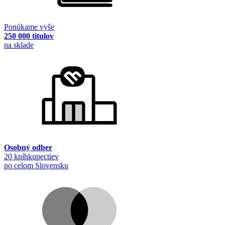
Ponúkame vyše
250 000 titulov
na sklade
Osobný odber
20 kníhkupectiev
po celom Slovensku