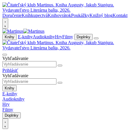
Doručenie
Kníhkupectvá
Knihovrátok
Poukážky
Knižný blog
Kontakt
E-knihy
Audioknihy
Hry
Filmy
Knihy
Doplnky
Vyhľadávanie
Prihlásiť
Vyhľadávanie
Knihy
E-knihy
Audioknihy
Hry
Filmy
Doplnky