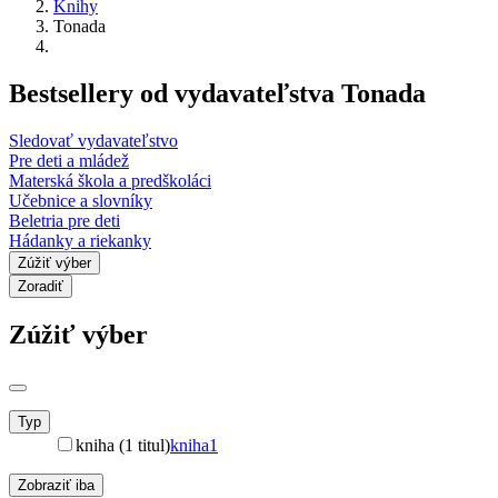
Knihy
Tonada
Bestsellery od vydavateľstva Tonada
Sledovať vydavateľstvo
Pre deti a mládež
Materská škola a predškoláci
Učebnice a slovníky
Beletria pre deti
Hádanky a riekanky
Zúžiť výber
Zoradiť
Zúžiť výber
Typ
kniha (1 titul)
kniha
1
Zobraziť iba