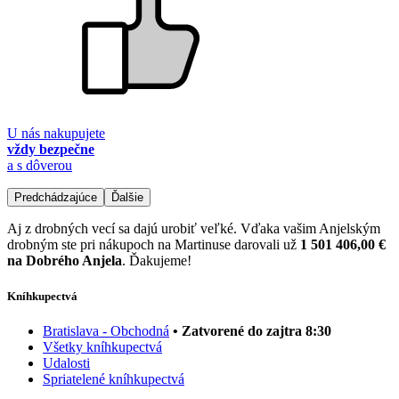
U nás nakupujete
vždy bezpečne
a s dôverou
Predchádzajúce
Ďalšie
Aj z drobných vecí sa dajú urobiť veľké. Vďaka vašim Anjelským
drobným ste pri nákupoch na Martinuse darovali už
1 501 406,00 €
na Dobrého Anjela
. Ďakujeme!
Kníhkupectvá
Bratislava - Obchodná
• Zatvorené do zajtra 8:30
Všetky kníhkupectvá
Udalosti
Spriatelené kníhkupectvá