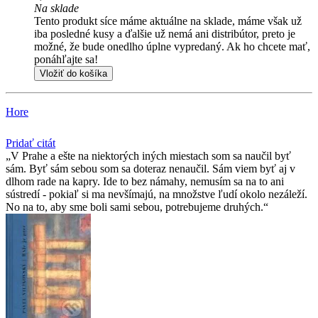
Na sklade
Tento produkt síce máme aktuálne na sklade, máme však už
iba posledné kusy a ďalšie už nemá ani distribútor, preto je
možné, že bude onedlho úplne vypredaný. Ak ho chcete mať,
ponáhľajte sa!
Vložiť do košíka
Hore
Pridať citát
V Prahe a ešte na niektorých iných miestach som sa naučil byť
sám. Byť sám sebou som sa doteraz nenaučil. Sám viem byť aj v
dlhom rade na kapry. Ide to bez námahy, nemusím sa na to ani
sústredí - pokiaľ si ma nevšímajú, na množstve ľudí okolo nezáleží.
No na to, aby sme boli sami sebou, potrebujeme druhých.