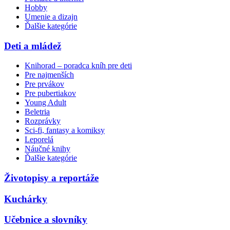
Hobby
Umenie a dizajn
Ďalšie kategórie
Deti a mládež
Knihorad – poradca kníh pre deti
Pre najmenších
Pre prvákov
Pre pubertiakov
Young Adult
Beletria
Rozprávky
Sci-fi, fantasy a komiksy
Leporelá
Náučné knihy
Ďalšie kategórie
Životopisy a reportáže
Kuchárky
Učebnice a slovníky