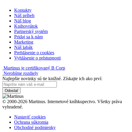
Kontakty
Náš príbeh
Náš blog
Knihovrátok
Partnerský systém
Pridaj sa k nám
Marketing
Náš labák
Prehlásenie o cookies
Vyhlásenie o prístupnosti
Martinus je certifikovaný B Corp
Nerobíme rozdiely
Najlepšie novinky sú tie knižné. Získajte ich ako prví:
Odoslať
© 2000-2026 Martinus. Internetové kníhkupectvo. Všetky práva
vyhradené.
Nastaviť cookies
Ochrana súkromia
Obchodné podmienky