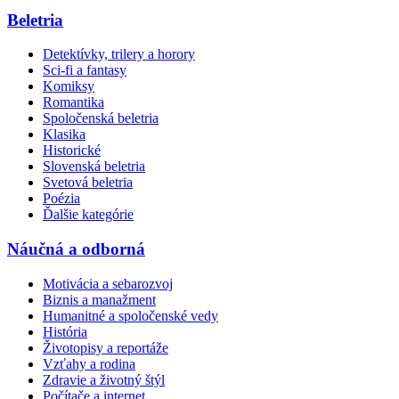
Beletria
Detektívky, trilery a horory
Sci-fi a fantasy
Komiksy
Romantika
Spoločenská beletria
Klasika
Historické
Slovenská beletria
Svetová beletria
Poézia
Ďalšie kategórie
Náučná a odborná
Motivácia a sebarozvoj
Biznis a manažment
Humanitné a spoločenské vedy
História
Životopisy a reportáže
Vzťahy a rodina
Zdravie a životný štýl
Počítače a internet