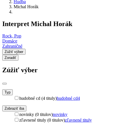
Hudba
Michal Horák
Interpret Michal Horák
Rock, Pop
Domáce
Zahraničné
Zúžiť výber
Zoradiť
Zúžiť výber
Typ
hudobné cd (4 tituly)
hudobné cd
4
Zobraziť iba
novinky (0 titulov)
novinky
zľavnené tituly (0 titulov)
zľavnené tituly