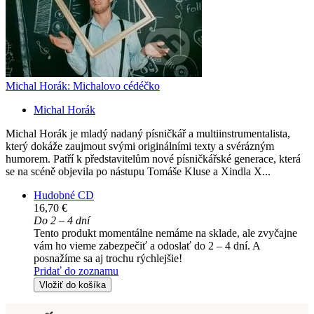
Michal Horák: Michalovo cédéčko
Michal Horák
Michal Horák je mladý nadaný písničkář a multiinstrumentalista,
který dokáže zaujmout svými originálními texty a svérázným
humorem. Patří k představitelům nové písničkářské generace, která
se na scéně objevila po nástupu Tomáše Kluse a Xindla X...
Hudobné CD
16,70 €
Do 2 – 4 dní
Tento produkt momentálne nemáme na sklade, ale zvyčajne
vám ho vieme zabezpečiť a odoslať do 2 – 4 dní. A
posnažíme sa aj trochu rýchlejšie!
Pridať do zoznamu
Vložiť do košíka