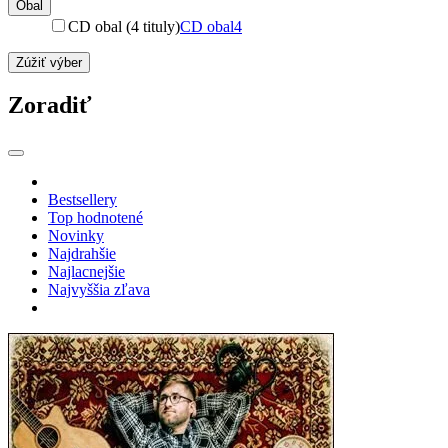
Obal
CD obal (4 tituly)
CD obal
4
Zúžiť výber
Zoradiť
Bestsellery
Top hodnotené
Novinky
Najdrahšie
Najlacnejšie
Najvyššia zľava