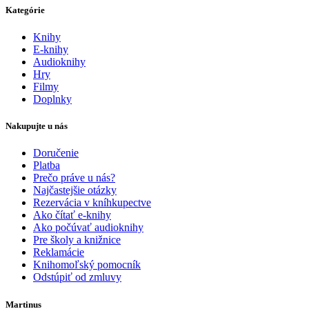
Kategórie
Knihy
E-knihy
Audioknihy
Hry
Filmy
Doplnky
Nakupujte u nás
Doručenie
Platba
Prečo práve u nás?
Najčastejšie otázky
Rezervácia v kníhkupectve
Ako čítať e-knihy
Ako počúvať audioknihy
Pre školy a knižnice
Reklamácie
Knihomoľský pomocník
Odstúpiť od zmluvy
Martinus