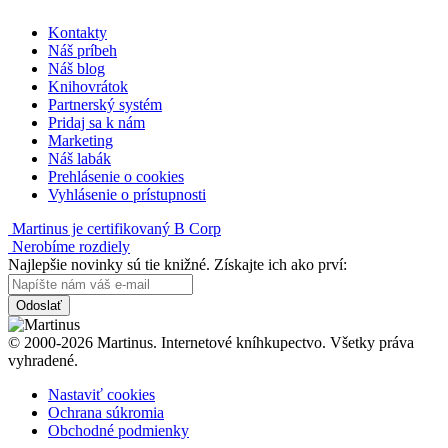
Kontakty
Náš príbeh
Náš blog
Knihovrátok
Partnerský systém
Pridaj sa k nám
Marketing
Náš labák
Prehlásenie o cookies
Vyhlásenie o prístupnosti
Martinus je certifikovaný B Corp
Nerobíme rozdiely
Najlepšie novinky sú tie knižné. Získajte ich ako prví:
Odoslať
© 2000-2026 Martinus. Internetové kníhkupectvo. Všetky práva
vyhradené.
Nastaviť cookies
Ochrana súkromia
Obchodné podmienky