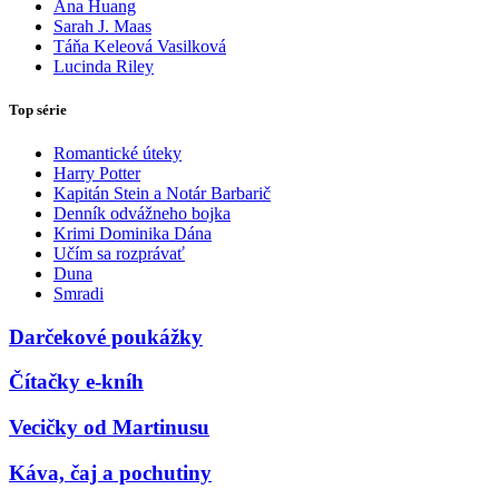
Ana Huang
Sarah J. Maas
Táňa Keleová Vasilková
Lucinda Riley
Top série
Romantické úteky
Harry Potter
Kapitán Stein a Notár Barbarič
Denník odvážneho bojka
Krimi Dominika Dána
Učím sa rozprávať
Duna
Smradi
Darčekové poukážky
Čítačky e-kníh
Vecičky od Martinusu
Káva, čaj a pochutiny