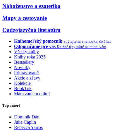
Náboženstvo a ezoterika
Mapy a cestovanie
Cudzojazyčná literatúra
Knihomoľský pomocník
Spýtajte sa Sherlocka, čo čítať
Odporúčame pre vás
Knižné tipy ušité na mieru vám
Všetky knihy
Knihy roka 2025
Bestsellery
Novinky
Pripravované
Akcie a zľavy
Kolekcie
BookTok
Mám záujem o titul
Top autori
Dominik Dán
Julie Caplin
Rebecca Yarros