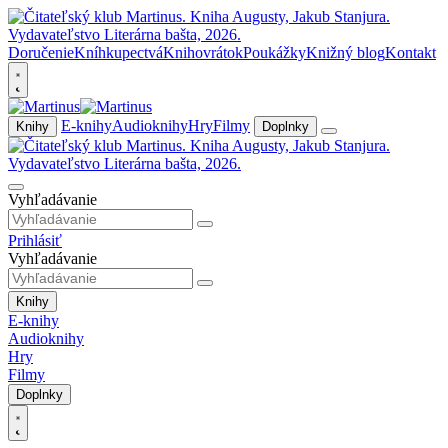
Doručenie
Kníhkupectvá
Knihovrátok
Poukážky
Knižný blog
Kontakt
E-knihy
Audioknihy
Hry
Filmy
Knihy
Doplnky
Vyhľadávanie
Prihlásiť
Vyhľadávanie
Knihy
E-knihy
Audioknihy
Hry
Filmy
Doplnky