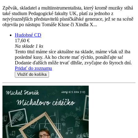
Zpěvák, skladatel a multiinstrumentalista, který kromě muziky stíhá
také studium Pedagogické fakulty UK, platí za jednoho z
nejvýraznějších představitelů písničkářské generace, jež se na scéně
objevila po nástupu Tomáše Kluse či Xindla X...
Hudobné CD
17,60 €
Na sklade 1 ks
Tento titul máme síce aktuálne na sklade, máme však už iba
posledné kusy. Ak ho chcete mať rýchlo, ponáhľajte sa!
Dodanie ďalších môže trvať dlhšie, zvyčajne do štyroch dní.
Pridať do zoznamu
Vložiť do košíka