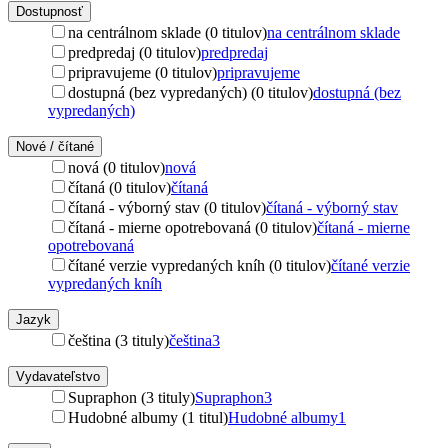
Dostupnosť
na centrálnom sklade (0 titulov)
na centrálnom sklade
predpredaj (0 titulov)
predpredaj
pripravujeme (0 titulov)
pripravujeme
dostupná (bez vypredaných) (0 titulov)
dostupná (bez
vypredaných)
Nové / čítané
nová (0 titulov)
nová
čítaná (0 titulov)
čítaná
čítaná - výborný stav (0 titulov)
čítaná - výborný stav
čítaná - mierne opotrebovaná (0 titulov)
čítaná - mierne
opotrebovaná
čítané verzie vypredaných kníh (0 titulov)
čítané verzie
vypredaných kníh
Jazyk
čeština (3 tituly)
čeština
3
Vydavateľstvo
Supraphon (3 tituly)
Supraphon
3
Hudobné albumy (1 titul)
Hudobné albumy
1