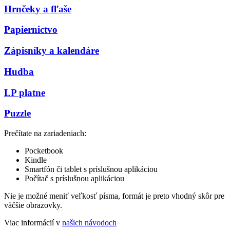
Hrnčeky a fľaše
Papiernictvo
Zápisníky a kalendáre
Hudba
LP platne
Puzzle
Prečítate na zariadeniach:
Pocketbook
Kindle
Smartfón či tablet s príslušnou aplikáciou
Počítač s príslušnou aplikáciou
Nie je možné meniť veľkosť písma, formát je preto vhodný skôr pre
väčšie obrazovky.
Viac informácií v
našich návodoch