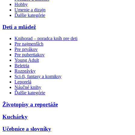
Hobby
Umenie a dizajn
Ďalšie kategórie
Deti a mládež
Knihorad – poradca kníh pre deti
Pre najmenších
Pre prvákov
Pre pubertiakov
Young Adult
Beletria
Rozprávky
Sci-fi, fantasy a komiksy
Leporelá
Náučné knihy
Ďalšie kategórie
Životopisy a reportáže
Kuchárky
Učebnice a slovníky