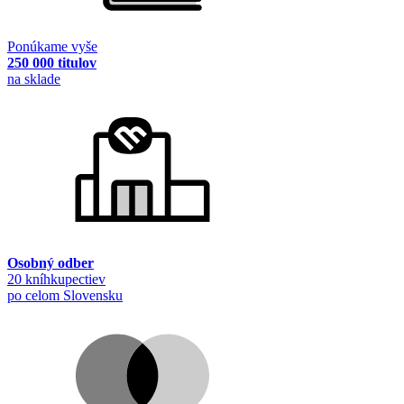
Ponúkame vyše
250 000 titulov
na sklade
Osobný odber
20 kníhkupectiev
po celom Slovensku