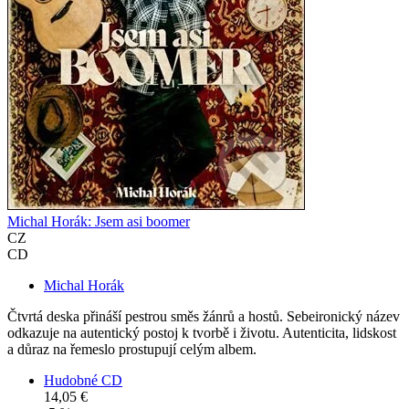
Michal Horák: Jsem asi boomer
CZ
CD
Michal Horák
Čtvrtá deska přináší pestrou směs žánrů a hostů. Sebeironický název
odkazuje na autentický postoj k tvorbě i životu. Autenticita, lidskost
a důraz na řemeslo prostupují celým albem.
Hudobné CD
14,05 €