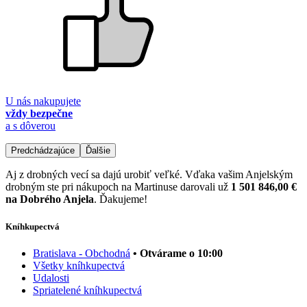
U nás nakupujete
vždy bezpečne
a s dôverou
Predchádzajúce
Ďalšie
Aj z drobných vecí sa dajú urobiť veľké. Vďaka vašim Anjelským
drobným ste pri nákupoch na Martinuse darovali už
1 501 846,00 €
na Dobrého Anjela
. Ďakujeme!
Kníhkupectvá
Bratislava - Obchodná
• Otvárame o 10:00
Všetky kníhkupectvá
Udalosti
Spriatelené kníhkupectvá