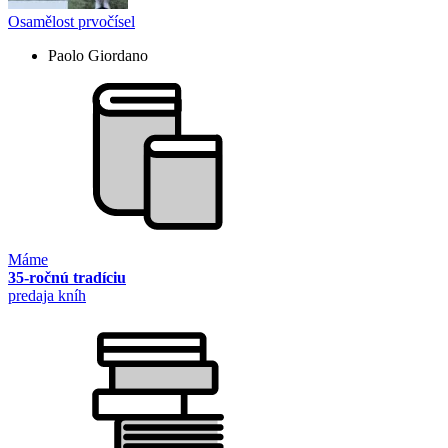
Osamělost prvočísel
Paolo Giordano
Máme
35-ročnú tradíciu
predaja kníh