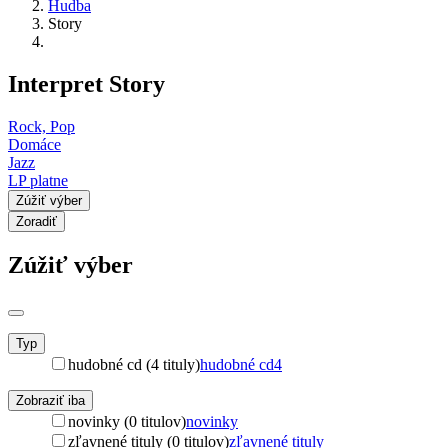
Hudba
Story
Interpret Story
Rock, Pop
Domáce
Jazz
LP platne
Zúžiť výber
Zoradiť
Zúžiť výber
Typ
hudobné cd (4 tituly)
hudobné cd
4
Zobraziť iba
novinky (0 titulov)
novinky
zľavnené tituly (0 titulov)
zľavnené tituly