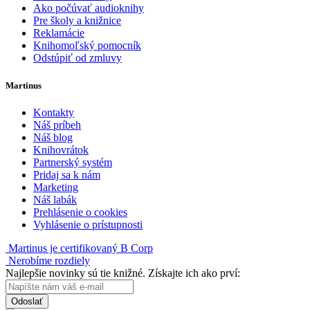
Ako počúvať audioknihy
Pre školy a knižnice
Reklamácie
Knihomoľský pomocník
Odstúpiť od zmluvy
Martinus
Kontakty
Náš príbeh
Náš blog
Knihovrátok
Partnerský systém
Pridaj sa k nám
Marketing
Náš labák
Prehlásenie o cookies
Vyhlásenie o prístupnosti
Martinus je certifikovaný B Corp
Nerobíme rozdiely
Najlepšie novinky sú tie knižné. Získajte ich ako prví:
Odoslať