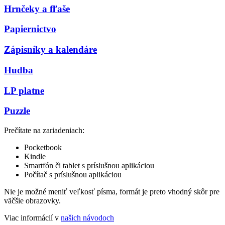
Hrnčeky a fľaše
Papiernictvo
Zápisníky a kalendáre
Hudba
LP platne
Puzzle
Prečítate na zariadeniach:
Pocketbook
Kindle
Smartfón či tablet s príslušnou aplikáciou
Počítač s príslušnou aplikáciou
Nie je možné meniť veľkosť písma, formát je preto vhodný skôr pre
väčšie obrazovky.
Viac informácií v
našich návodoch