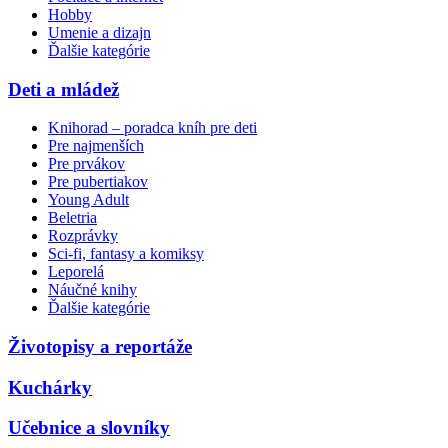
Hobby
Umenie a dizajn
Ďalšie kategórie
Deti a mládež
Knihorad – poradca kníh pre deti
Pre najmenších
Pre prvákov
Pre pubertiakov
Young Adult
Beletria
Rozprávky
Sci-fi, fantasy a komiksy
Leporelá
Náučné knihy
Ďalšie kategórie
Životopisy a reportáže
Kuchárky
Učebnice a slovníky