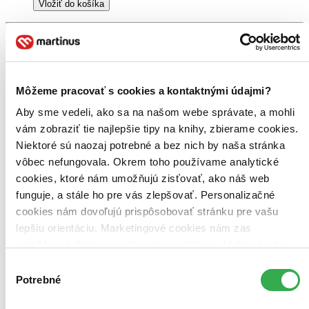
Vložiť do košíka
Môžeme pracovať s cookies a kontaktnými údajmi?
Aby sme vedeli, ako sa na našom webe správate, a mohli
vám zobraziť tie najlepšie tipy na knihy, zbierame cookies.
Niektoré sú naozaj potrebné a bez nich by naša stránka
vôbec nefungovala. Okrem toho používame analytické
cookies, ktoré nám umožňujú zisťovať, ako náš web
funguje, a stále ho pre vás zlepšovať. Personalizačné
cookies nám dovoľujú prispôsobovať stránku pre vašu
lepšiu orientáciu. Marketingové cookies nám zas
umožňujú zobrazenie relevantnej reklamy. Niektoré údaje
zdieľame aj s tretími stranami. Veľmi by nám pomohlo,
Výber
keby sme mohli používať všetky tieto cookies. Ďakujeme!
Potrebné
súhlasu