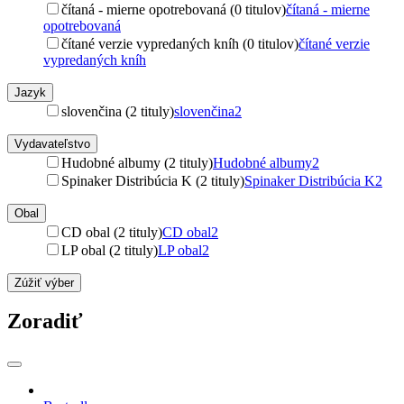
čítaná - mierne opotrebovaná (0 titulov)
čítaná - mierne
opotrebovaná
čítané verzie vypredaných kníh (0 titulov)
čítané verzie
vypredaných kníh
Jazyk
slovenčina (2 tituly)
slovenčina
2
Vydavateľstvo
Hudobné albumy (2 tituly)
Hudobné albumy
2
Spinaker Distribúcia K (2 tituly)
Spinaker Distribúcia K
2
Obal
CD obal (2 tituly)
CD obal
2
LP obal (2 tituly)
LP obal
2
Zúžiť výber
Zoradiť