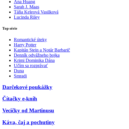
Ana Huang
Sarah J. Maas
Táňa Keleová Vasilková
Lucinda Riley
Top série
Romantické úteky
Harry Potter
Kapitán Stein a Notár Barbarič
Denník odvážneho bojka
Krimi Dominika Dána
Učím sa rozprávať
Duna
Smradi
Darčekové poukážky
Čítačky e-kníh
Vecičky od Martinusu
Káva, čaj a pochutiny