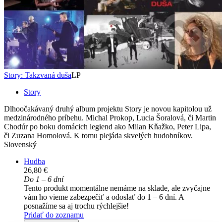
Story: Takzvaná duša
LP
Story
Dlhoočakávaný druhý album projektu Story je novou kapitolou už
medzinárodného príbehu. Michal Prokop, Lucia Šoralová, či Martin
Chodúr po boku domácich legiend ako Milan Kňažko, Peter Lipa,
či Zuzana Homolová. K tomu plejáda skvelých hudobníkov.
Slovenský
Hudba
26,80 €
Do 1 – 6 dní
Tento produkt momentálne nemáme na sklade, ale zvyčajne
vám ho vieme zabezpečiť a odoslať do 1 – 6 dní. A
posnažíme sa aj trochu rýchlejšie!
Pridať do zoznamu