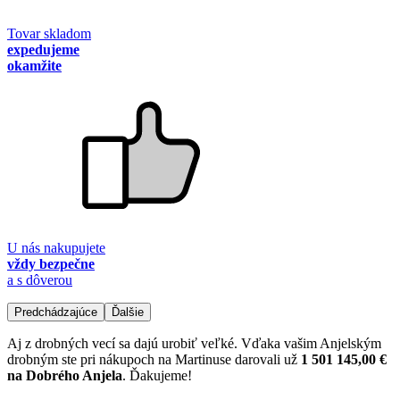
Tovar skladom
expedujeme
okamžite
U nás nakupujete
vždy bezpečne
a s dôverou
Predchádzajúce
Ďalšie
Aj z drobných vecí sa dajú urobiť veľké. Vďaka vašim Anjelským
drobným ste pri nákupoch na Martinuse darovali už
1 501 145,00 €
na Dobrého Anjela
. Ďakujeme!