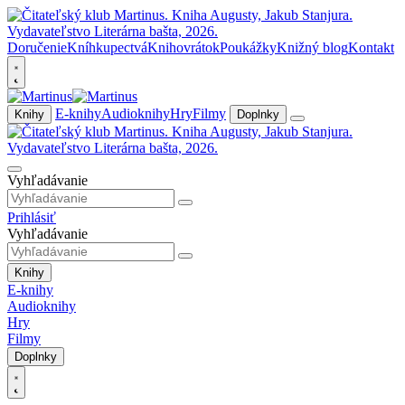
Doručenie
Kníhkupectvá
Knihovrátok
Poukážky
Knižný blog
Kontakt
E-knihy
Audioknihy
Hry
Filmy
Knihy
Doplnky
Vyhľadávanie
Prihlásiť
Vyhľadávanie
Knihy
E-knihy
Audioknihy
Hry
Filmy
Doplnky