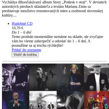
Vychádza dlhoočakávaný album Story „Potlesk v stoji“. V deviatich
autorských piesňach skladateľa a textára Mariana Zimu sa
predstavuje množstvo renomovaných mien a osobností slovenskej
kultúry....
Hudobné CD
10,70 €
Do 1 – 6 dní
Tento produkt momentálne nemáme na sklade, ale zvyčajne
vám ho vieme zabezpečiť a odoslať do 1 – 6 dní. A
posnažíme sa aj trochu rýchlejšie!
Pridať do zoznamu
Vložiť do košíka