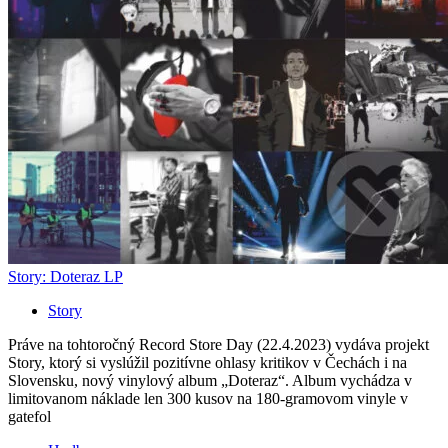
Story: Doteraz LP
Story
Práve na tohtoročný Record Store Day (22.4.2023) vydáva projekt
Story, ktorý si vyslúžil pozitívne ohlasy kritikov v Čechách i na
Slovensku, nový vinylový album „Doteraz“. Album vychádza v
limitovanom náklade len 300 kusov na 180-gramovom vinyle v
gatefol