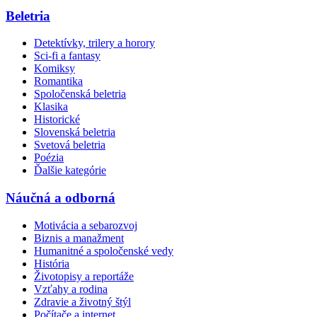
Beletria
Detektívky, trilery a horory
Sci-fi a fantasy
Komiksy
Romantika
Spoločenská beletria
Klasika
Historické
Slovenská beletria
Svetová beletria
Poézia
Ďalšie kategórie
Náučná a odborná
Motivácia a sebarozvoj
Biznis a manažment
Humanitné a spoločenské vedy
História
Životopisy a reportáže
Vzťahy a rodina
Zdravie a životný štýl
Počítače a internet