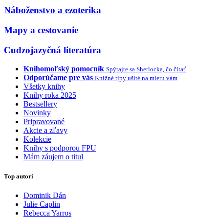
Náboženstvo a ezoterika
Mapy a cestovanie
Cudzojazyčná literatúra
Knihomoľský pomocník
Spýtajte sa Sherlocka, čo čítať
Odporúčame pre vás
Knižné tipy ušité na mieru vám
Všetky knihy
Knihy roka 2025
Bestsellery
Novinky
Pripravované
Akcie a zľavy
Kolekcie
Knihy s podporou FPU
Mám záujem o titul
Top autori
Dominik Dán
Julie Caplin
Rebecca Yarros