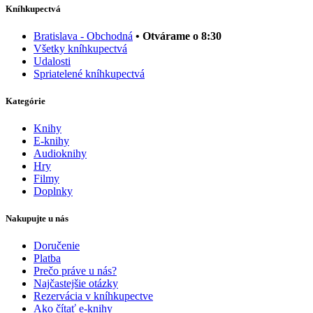
Kníhkupectvá
Bratislava - Obchodná
• Otvárame o 8:30
Všetky kníhkupectvá
Udalosti
Spriatelené kníhkupectvá
Kategórie
Knihy
E-knihy
Audioknihy
Hry
Filmy
Doplnky
Nakupujte u nás
Doručenie
Platba
Prečo práve u nás?
Najčastejšie otázky
Rezervácia v kníhkupectve
Ako čítať e-knihy