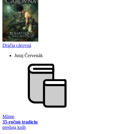
Dračia cárovná
Juraj Červenák
Máme
35-ročnú tradíciu
predaja kníh