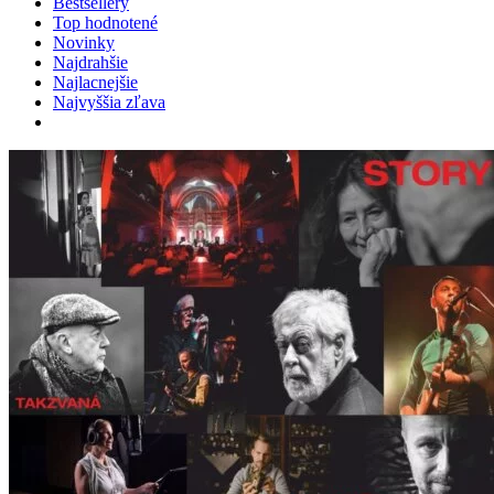
Bestsellery
Top hodnotené
Novinky
Najdrahšie
Najlacnejšie
Najvyššia zľava