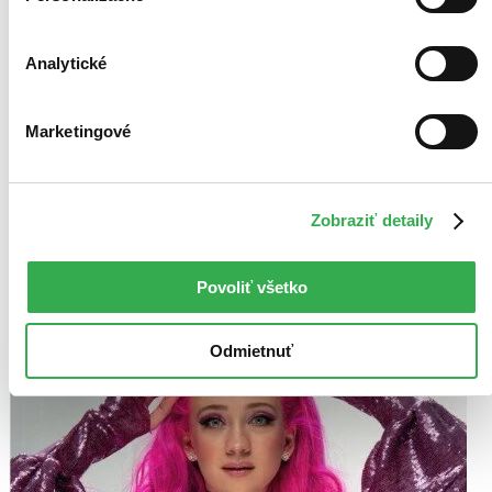
Hudobné CD
12,40 €
Analytické
Na sklade 2 ks
Tento titul máme síce aktuálne na sklade, máme však už iba
posledné kusy. Ak ho chcete mať rýchlo, ponáhľajte sa!
Dodanie ďalších môže trvať dlhšie, zvyčajne do 32 dní.
Marketingové
Pridať do zoznamu
Vložiť do košíka
Zobraziť detaily
Povoliť všetko
Odmietnuť