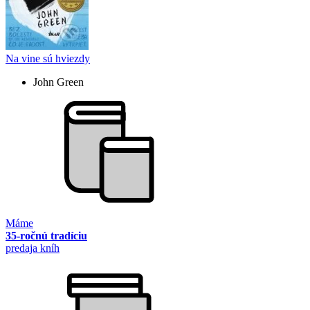
Na vine sú hviezdy
John Green
Máme
35-ročnú tradíciu
predaja kníh