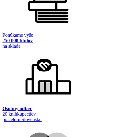
Ponúkame vyše
250 000 titulov
na sklade
Osobný odber
20 kníhkupectiev
po celom Slovensku