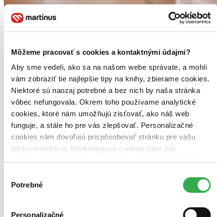
Môžeme pracovať s cookies a kontaktnými údajmi?
Aby sme vedeli, ako sa na našom webe správate, a mohli
vám zobraziť tie najlepšie tipy na knihy, zbierame cookies.
Niektoré sú naozaj potrebné a bez nich by naša stránka
vôbec nefungovala. Okrem toho používame analytické
cookies, ktoré nám umožňujú zisťovať, ako náš web
funguje, a stále ho pre vás zlepšovať. Personalizačné
Tereza Mašková: Zmatená
cookies nám dovoľujú prispôsobovať stránku pre vašu
CZ
lepšiu orientáciu. Marketingové cookies nám zas
umožňujú zobrazenie relevantnej reklamy. Niektoré údaje
Tereza Mašková
zdieľame aj s tretími stranami. Veľmi by nám pomohlo,
Výber
Zmatená je multižánrové debutové album Terezy Maškové, které
keby sme mohli používať všetky tieto cookies. Ďakujeme!
Potrebné
súhlasu
shrnuje dva roky její práce. Kromě již zveřejněných hitů Žár, New
Me, O nás dvou a Láskou se splést obsahuje osm novinek. Dvě
znich jsou duety, a to s Markem Ztraceným a s Ondřejem G.
Brzobohat.
Personalizačné