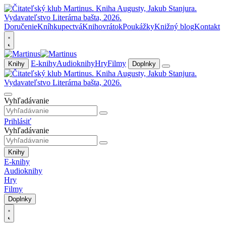
Doručenie
Kníhkupectvá
Knihovrátok
Poukážky
Knižný blog
Kontakt
E-knihy
Audioknihy
Hry
Filmy
Knihy
Doplnky
Vyhľadávanie
Prihlásiť
Vyhľadávanie
Knihy
E-knihy
Audioknihy
Hry
Filmy
Doplnky