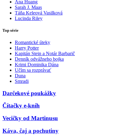
Ana Huang
Sarah J. Maas
Táňa Keleová Vasilková
Lucinda Riley
Top série
Romantické úteky
Harry Potter
Kapitán Stein a Notár Barbarič
Denník odvážneho bojka
Krimi Dominika Dána
Učím sa rozprávať
Duna
Smradi
Darčekové poukážky
Čítačky e-kníh
Vecičky od Martinusu
Káva, čaj a pochutiny