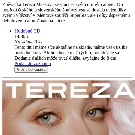
Zpěvačka Tereza Mašková se vrací se svým druhým albem. Do
popředí českého a slovenského šoubyznysu se dostala nejen díky
svému vítězství v talentové soutěži SuperStar, ale i díky úspěšnému
debutovému albu Zmatená, které...
Hudobné CD
14,80 €
Na sklade 3 ks
Tento titul máme síce aktuálne na sklade, máme však už iba
posledné kusy. Ak ho chcete mať rýchlo, ponáhľajte sa!
Dodanie ďalších môže trvať dlhšie, zvyčajne do 8 dní.
Pridať do zoznamu
Vložiť do košíka