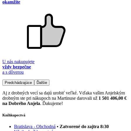
okamžite
U nás nakupujete
vždy bezpečne
a s dôverou
Predchádzajúce
Ďalšie
Aj z drobných vecí sa dajú urobiť veľké. Vďaka vašim Anjelským
drobným ste pri nákupoch na Martinuse darovali už
1 501 406,00 €
na Dobrého Anjela
. Ďakujeme!
Kníhkupectvá
Bratislava - Obchodná
• Zatvorené do zajtra 8:30