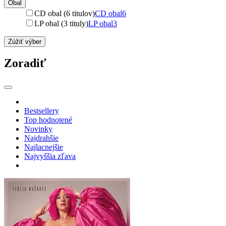
Obal
CD obal (6 titulov)
CD obal
6
LP obal (3 tituly)
LP obal
3
Zúžiť výber
Zoradiť
Bestsellery
Top hodnotené
Novinky
Najdrahšie
Najlacnejšie
Najvyššia zľava