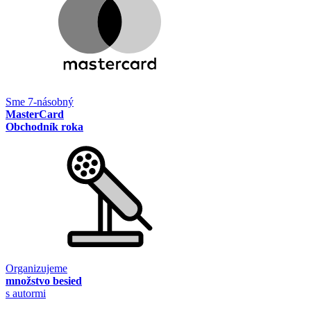
Sme 7-násobný
MasterCard
Obchodník roka
Organizujeme
množstvo besied
s autormi