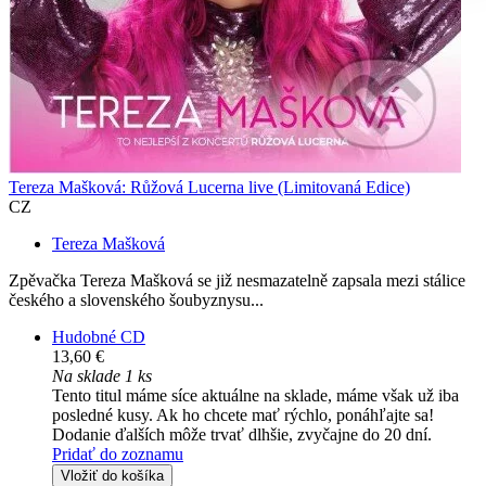
Tereza Mašková: Růžová Lucerna live (Limitovaná Edice)
CZ
Tereza Mašková
Zpěvačka Tereza Mašková se již nesmazatelně zapsala mezi stálice
českého a slovenského šoubyznysu...
Hudobné CD
13,60 €
Na sklade 1 ks
Tento titul máme síce aktuálne na sklade, máme však už iba
posledné kusy. Ak ho chcete mať rýchlo, ponáhľajte sa!
Dodanie ďalších môže trvať dlhšie, zvyčajne do 20 dní.
Pridať do zoznamu
Vložiť do košíka