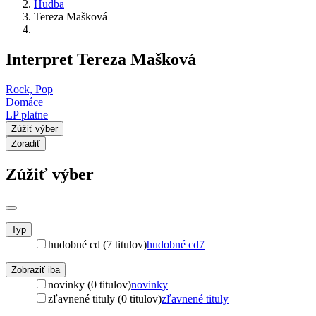
Hudba
Tereza Mašková
Interpret Tereza Mašková
Rock, Pop
Domáce
LP platne
Zúžiť výber
Zoradiť
Zúžiť výber
Typ
hudobné cd (7 titulov)
hudobné cd
7
Zobraziť iba
novinky (0 titulov)
novinky
zľavnené tituly (0 titulov)
zľavnené tituly