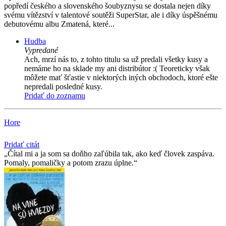
popředí českého a slovenského šoubyznysu se dostala nejen díky
svému vítězství v talentové soutěži SuperStar, ale i díky úspěšnému
debutovému albu Zmatená, které...
Hudba
Vypredané
Ach, mrzí nás to, z tohto titulu sa už predali všetky kusy a
nemáme ho na sklade my ani distribútor :( Teoreticky však
môžete mať šťastie v niektorých iných obchodoch, ktoré ešte
nepredali posledné kusy.
Pridať do zoznamu
Hore
Pridať citát
Čítal mi a ja som sa doňho zaľúbila tak, ako keď človek zaspáva.
Pomaly, pomaličky a potom zrazu úplne.