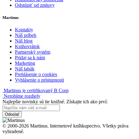
Odstúpiť od zmluvy
Martinus
Kontakty
Náš príbeh
Náš blog
Knihovrátok
Partnerský systém
Pridaj sa k nám
Marketing
Náš labák
Prehlásenie o cookies
Vyhlásenie o prístupnosti
Martinus je certifikovaný B Corp
Nerobíme rozdiely
Najlepšie novinky sú tie knižné. Získajte ich ako prví:
Odoslať
© 2000-2026 Martinus. Internetové kníhkupectvo. Všetky práva
vyhradené.