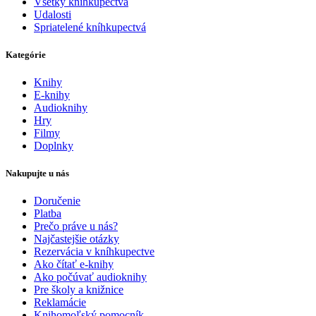
Všetky kníhkupectvá
Udalosti
Spriatelené kníhkupectvá
Kategórie
Knihy
E-knihy
Audioknihy
Hry
Filmy
Doplnky
Nakupujte u nás
Doručenie
Platba
Prečo práve u nás?
Najčastejšie otázky
Rezervácia v kníhkupectve
Ako čítať e-knihy
Ako počúvať audioknihy
Pre školy a knižnice
Reklamácie
Knihomoľský pomocník