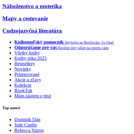
Náboženstvo a ezoterika
Mapy a cestovanie
Cudzojazyčná literatúra
Knihomoľský pomocník
Spýtajte sa Sherlocka, čo čítať
Odporúčame pre vás
Knižné tipy ušité na mieru vám
Všetky knihy
Knihy roka 2025
Bestsellery
Novinky
Pripravované
Akcie a zľavy
Kolekcie
BookTok
Mám záujem o titul
Top autori
Dominik Dán
Julie Caplin
Rebecca Yarros