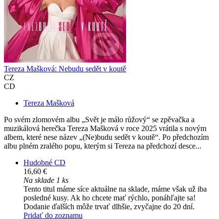
Tereza Mašková: Nebudu sedět v koutě
CZ
CD
Tereza Mašková
Po svém zlomovém albu „Svět je málo růžový“ se zpěvačka a
muzikálová herečka Tereza Mašková v roce 2025 vrátila s novým
albem, které nese název „(Ne)budu sedět v koutě“. Po předchozím
albu plném zralého popu, kterým si Tereza na předchozí desce...
Hudobné CD
16,60 €
Na sklade 1 ks
Tento titul máme síce aktuálne na sklade, máme však už iba
posledné kusy. Ak ho chcete mať rýchlo, ponáhľajte sa!
Dodanie ďalších môže trvať dlhšie, zvyčajne do 20 dní.
Pridať do zoznamu