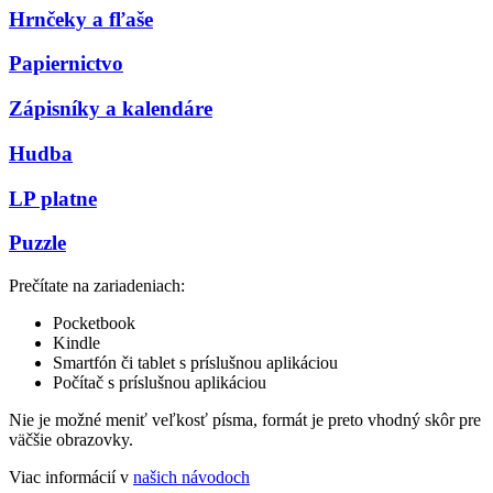
Hrnčeky a fľaše
Papiernictvo
Zápisníky a kalendáre
Hudba
LP platne
Puzzle
Prečítate na zariadeniach:
Pocketbook
Kindle
Smartfón či tablet s príslušnou aplikáciou
Počítač s príslušnou aplikáciou
Nie je možné meniť veľkosť písma, formát je preto vhodný skôr pre
väčšie obrazovky.
Viac informácií v
našich návodoch