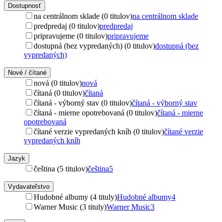
Dostupnosť
na centrálnom sklade (0 titulov)
na centrálnom sklade
predpredaj (0 titulov)
predpredaj
pripravujeme (0 titulov)
pripravujeme
dostupná (bez vypredaných) (0 titulov)
dostupná (bez
vypredaných)
Nové / čítané
nová (0 titulov)
nová
čítaná (0 titulov)
čítaná
čítaná - výborný stav (0 titulov)
čítaná - výborný stav
čítaná - mierne opotrebovaná (0 titulov)
čítaná - mierne
opotrebovaná
čítané verzie vypredaných kníh (0 titulov)
čítané verzie
vypredaných kníh
Jazyk
čeština (5 titulov)
čeština
5
Vydavateľstvo
Hudobné albumy (4 tituly)
Hudobné albumy
4
Warner Music (3 tituly)
Warner Music
3