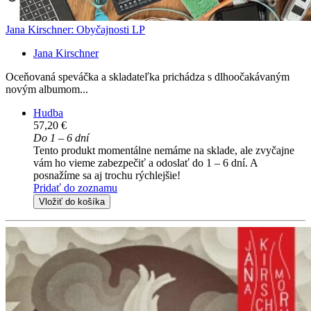
Jana Kirschner: Obyčajnosti LP
Jana Kirschner
Oceňovaná speváčka a skladateľka prichádza s dlhoočakávaným
novým albumom...
Hudba
57,20 €
Do 1 – 6 dní
Tento produkt momentálne nemáme na sklade, ale zvyčajne
vám ho vieme zabezpečiť a odoslať do 1 – 6 dní. A
posnažíme sa aj trochu rýchlejšie!
Pridať do zoznamu
Vložiť do košíka