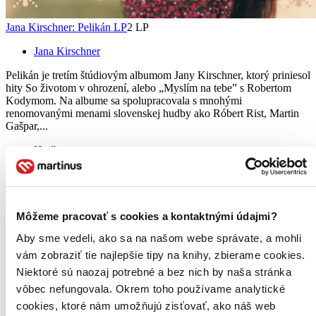
Jana Kirschner: Pelikán LP
2 LP
Jana Kirschner
Pelikán je tretím štúdiovým albumom Jany Kirschner, ktorý priniesol
hity So životom v ohrození, alebo „Myslím na tebe” s Robertom
Kodymom. Na albume sa spolupracovala s mnohými
renomovanými menami slovenskej hudby ako Róbert Rist, Martin
Gašpar,...
Hudba
28,90 €
Do 4 – 9 dní
Tento produkt momentálne nemáme na sklade, ale zvyčajne
vám ho vieme zabezpečiť a odoslať do 4 – 9 dní. A
posnažíme sa aj trochu rýchlejšie!
Môžeme pracovať s cookies a kontaktnými údajmi?
Pridať do zoznamu
Aby sme vedeli, ako sa na našom webe správate, a mohli
Vložiť do košíka
vám zobraziť tie najlepšie tipy na knihy, zbierame cookies.
Niektoré sú naozaj potrebné a bez nich by naša stránka
vôbec nefungovala. Okrem toho používame analytické
cookies, ktoré nám umožňujú zisťovať, ako náš web