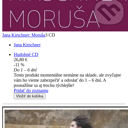
Jana Kirschner: Moruša
3 CD
Jana Kirschner
Hudobné CD
26,80 €
-11 %
Do 1 – 6 dní
Tento produkt momentálne nemáme na sklade, ale zvyčajne
vám ho vieme zabezpečiť a odoslať do 1 – 6 dní. A
posnažíme sa aj trochu rýchlejšie!
Pridať do zoznamu
Vložiť do košíka