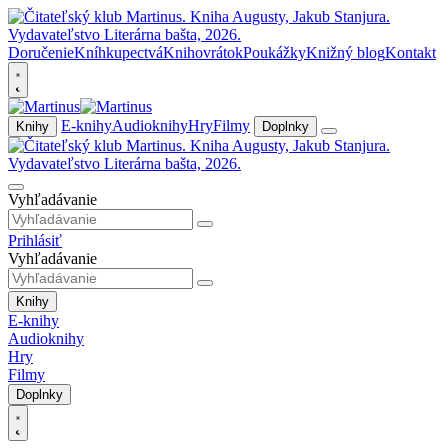
Doručenie
Kníhkupectvá
Knihovrátok
Poukážky
Knižný blog
Kontakt
E-knihy
Audioknihy
Hry
Filmy
Knihy
Doplnky
Vyhľadávanie
Prihlásiť
Vyhľadávanie
Knihy
E-knihy
Audioknihy
Hry
Filmy
Doplnky