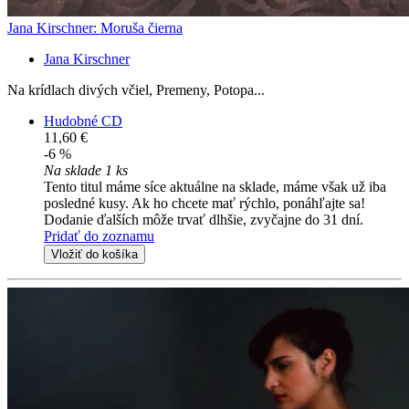
Jana Kirschner: Moruša čierna
Jana Kirschner
Na krídlach divých včiel, Premeny, Potopa...
Hudobné CD
11,60 €
-6 %
Na sklade 1 ks
Tento titul máme síce aktuálne na sklade, máme však už iba
posledné kusy. Ak ho chcete mať rýchlo, ponáhľajte sa!
Dodanie ďalších môže trvať dlhšie, zvyčajne do 31 dní.
Pridať do zoznamu
Vložiť do košíka