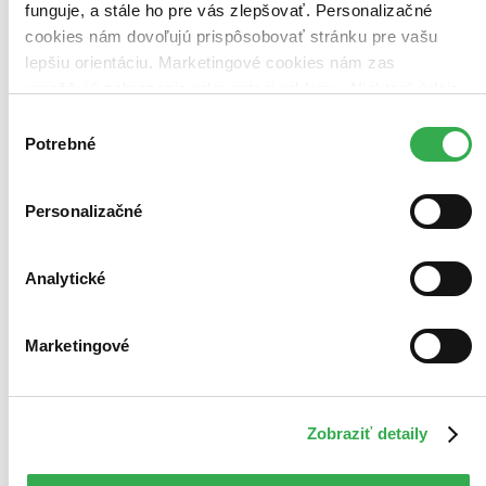
funguje, a stále ho pre vás zlepšovať. Personalizačné
cookies nám dovoľujú prispôsobovať stránku pre vašu
lepšiu orientáciu. Marketingové cookies nám zas
umožňujú zobrazenie relevantnej reklamy. Niektoré údaje
zdieľame aj s tretími stranami. Veľmi by nám pomohlo,
Výber
keby sme mohli používať všetky tieto cookies. Ďakujeme!
Potrebné
súhlasu
Personalizačné
Analytické
Marketingové
Jana Kirschner: Živá
2 CD
Zobraziť detaily
Jana Kirschner