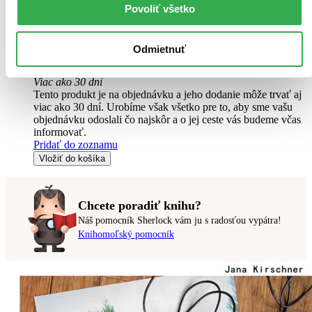
Živá nahrávka vznikla spojením unikátnych momentov z troch
Povoliť všetko
rozdielnych turné v priebehu štyroch rokov, vychádza na 2CD...
Hudobné CD
Odmietnuť
16,30 €
-9 %
Viac ako 30 dní
Tento produkt je na objednávku a jeho dodanie môže trvať aj
viac ako 30 dní. Urobíme však všetko pre to, aby sme vašu
objednávku odoslali čo najskôr a o jej ceste vás budeme včas
informovať.
Pridať do zoznamu
Vložiť do košíka
Chcete poradiť knihu?
Náš pomocník Sherlock vám ju s radosťou vypátra!
Knihomoľský pomocník