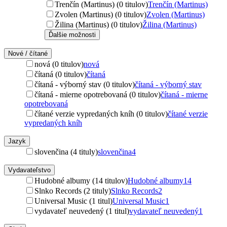
Trenčín (Martinus) (0 titulov)
Trenčín (Martinus)
Zvolen (Martinus) (0 titulov)
Zvolen (Martinus)
Žilina (Martinus) (0 titulov)
Žilina (Martinus)
Ďalšie možnosti
Nové / čítané
nová (0 titulov)
nová
čítaná (0 titulov)
čítaná
čítaná - výborný stav (0 titulov)
čítaná - výborný stav
čítaná - mierne opotrebovaná (0 titulov)
čítaná - mierne
opotrebovaná
čítané verzie vypredaných kníh (0 titulov)
čítané verzie
vypredaných kníh
Jazyk
slovenčina (4 tituly)
slovenčina
4
Vydavateľstvo
Hudobné albumy (14 titulov)
Hudobné albumy
14
Slnko Records (2 tituly)
Slnko Records
2
Universal Music (1 titul)
Universal Music
1
vydavateľ neuvedený (1 titul)
vydavateľ neuvedený
1