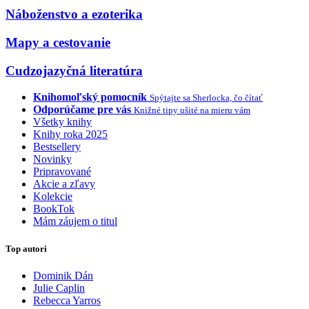
Náboženstvo a ezoterika
Mapy a cestovanie
Cudzojazyčná literatúra
Knihomoľský pomocník
Spýtajte sa Sherlocka, čo čítať
Odporúčame pre vás
Knižné tipy ušité na mieru vám
Všetky knihy
Knihy roka 2025
Bestsellery
Novinky
Pripravované
Akcie a zľavy
Kolekcie
BookTok
Mám záujem o titul
Top autori
Dominik Dán
Julie Caplin
Rebecca Yarros