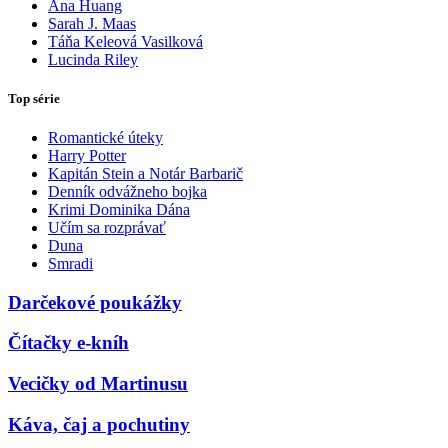
Ana Huang
Sarah J. Maas
Táňa Keleová Vasilková
Lucinda Riley
Top série
Romantické úteky
Harry Potter
Kapitán Stein a Notár Barbarič
Denník odvážneho bojka
Krimi Dominika Dána
Učím sa rozprávať
Duna
Smradi
Darčekové poukážky
Čítačky e-kníh
Vecičky od Martinusu
Káva, čaj a pochutiny