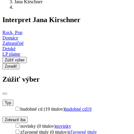
Jana Kirschner
Interpret Jana Kirschner
Rock, Pop
Domáce
Zahraničné
Detské
LP platne
Zúžiť výber
Zoradiť
Zúžiť výber
Typ
hudobné cd (19 titulov)
hudobné cd
19
Zobraziť iba
novinky (0 titulov)
novinky
zľavnené tituly (0 titulov)
zľavnené tituly