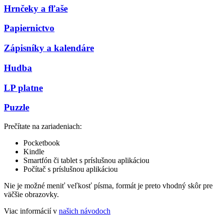
Hrnčeky a fľaše
Papiernictvo
Zápisníky a kalendáre
Hudba
LP platne
Puzzle
Prečítate na zariadeniach:
Pocketbook
Kindle
Smartfón či tablet s príslušnou aplikáciou
Počítač s príslušnou aplikáciou
Nie je možné meniť veľkosť písma, formát je preto vhodný skôr pre
väčšie obrazovky.
Viac informácií v
našich návodoch