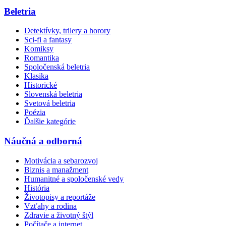
Beletria
Detektívky, trilery a horory
Sci-fi a fantasy
Komiksy
Romantika
Spoločenská beletria
Klasika
Historické
Slovenská beletria
Svetová beletria
Poézia
Ďalšie kategórie
Náučná a odborná
Motivácia a sebarozvoj
Biznis a manažment
Humanitné a spoločenské vedy
História
Životopisy a reportáže
Vzťahy a rodina
Zdravie a životný štýl
Počítače a internet