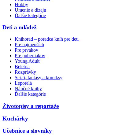
Hobby
Umenie a dizajn
Ďalšie kategórie
Deti a mládež
Knihorad – poradca kníh pre deti
Pre najmenších
Pre prvákov
Pre pubertiakov
Young Adult
Beletria
Rozprávky
Sci-fi, fantasy a komiksy
Leporelá
Náučné knihy
Ďalšie kategórie
Životopisy a reportáže
Kuchárky
Učebnice a slovníky