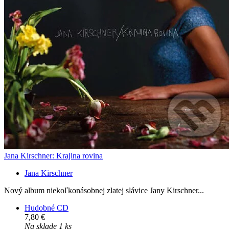
Jana Kirschner: Krajina rovina
Jana Kirschner
Nový album niekoľkonásobnej zlatej slávice Jany Kirschner...
Hudobné CD
7,80 €
Na sklade 1 ks