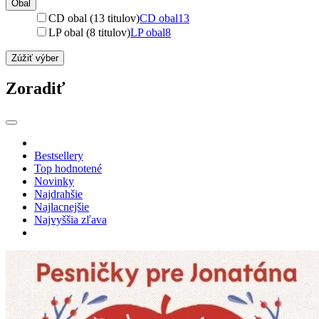
Obal
CD obal (13 titulov)
CD obal
13
LP obal (8 titulov)
LP obal
8
Zúžiť výber
Zoradiť
Bestsellery
Top hodnotené
Novinky
Najdrahšie
Najlacnejšie
Najvyššia zľava