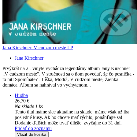
Jana Kirschner: V cudzom meste LP
Jana Kirschner
Prvýkrát na 2 - vinyle vychádza legendárny album Jany Kirschner
„V cudzom meste”. V stručnosti sa o ňom povedať, že čo pesnička -
to hit! Spomínate? - Líška, Modrá, V cudzom meste, Žienka
domáca. Album sa nahrával vo vychytenom...
Hudba
26,70 €
Na sklade 1 ks
Tento titul máme síce aktuálne na sklade, máme však už iba
posledné kusy. Ak ho chcete mať rýchlo, ponáhľajte sa!
Dodanie ďalších môže trvať dlhšie, zvyčajne do 31 dní.
Pridať do zoznamu
Vložiť do košíka