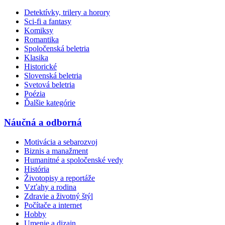
Detektívky, trilery a horory
Sci-fi a fantasy
Komiksy
Romantika
Spoločenská beletria
Klasika
Historické
Slovenská beletria
Svetová beletria
Poézia
Ďalšie kategórie
Náučná a odborná
Motivácia a sebarozvoj
Biznis a manažment
Humanitné a spoločenské vedy
História
Životopisy a reportáže
Vzťahy a rodina
Zdravie a životný štýl
Počítače a internet
Hobby
Umenie a dizajn