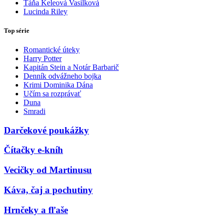
Táňa Keleová Vasilková
Lucinda Riley
Top série
Romantické úteky
Harry Potter
Kapitán Stein a Notár Barbarič
Denník odvážneho bojka
Krimi Dominika Dána
Učím sa rozprávať
Duna
Smradi
Darčekové poukážky
Čítačky e-kníh
Vecičky od Martinusu
Káva, čaj a pochutiny
Hrnčeky a fľaše