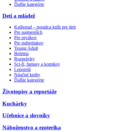
Ďalšie kategórie
Deti a mládež
Knihorad – poradca kníh pre deti
Pre najmenších
Pre prvákov
Pre pubertiakov
Young Adult
Beletria
Rozprávky
Sci-fi, fantasy a komiksy
Leporelá
Náučné knihy
Ďalšie kategórie
Životopisy a reportáže
Kuchárky
Učebnice a slovníky
Náboženstvo a ezoterika