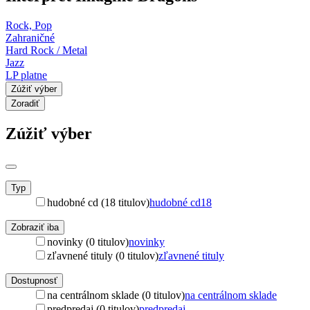
Rock, Pop
Zahraničné
Hard Rock / Metal
Jazz
LP platne
Zúžiť výber
Zoradiť
Zúžiť výber
Typ
hudobné cd (18 titulov)
hudobné cd
18
Zobraziť iba
novinky (0 titulov)
novinky
zľavnené tituly (0 titulov)
zľavnené tituly
Dostupnosť
na centrálnom sklade (0 titulov)
na centrálnom sklade
predpredaj (0 titulov)
predpredaj