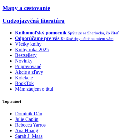
Mapy a cestovanie
Cudzojazyčná literatúra
Knihomoľský pomocník
Spýtajte sa Sherlocka, čo čítať
Odporúčame pre vás
Knižné tipy ušité na mieru vám
Všetky knihy
Knihy roka 2025
Bestsellery
Novinky
Pripravované
Akcie a zľavy
Kolekcie
BookTok
Mám záujem o titul
Top autori
Dominik Dán
Julie Caplin
Rebecca Yarros
Ana Huang
Sarah J. Maas