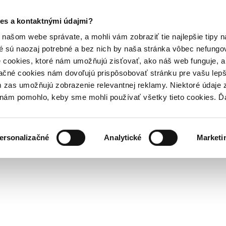
es a kontaktnými údajmi?
našom webe správate, a mohli vám zobraziť tie najlepšie tipy n
é sú naozaj potrebné a bez nich by naša stránka vôbec nefung
 cookies, ktoré nám umožňujú zisťovať, ako náš web funguje, a 
ačné cookies nám dovoľujú prispôsobovať stránku pre vašu lepši
zas umožňujú zobrazenie relevantnej reklamy. Niektoré údaje z
y nám pomohlo, keby sme mohli používať všetky tieto cookies. 
ersonalizačné
Analytické
Marketi