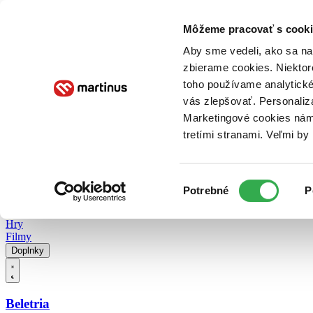
Doručenie
Kníhkupectvá
Knihovrátok
Poukážky
Knižný blog
Kontakt
Môžeme pracovať s cooki
Aby sme vedeli, ako sa na 
zbierame cookies. Niektor
E-knihy
Audioknihy
Hry
Filmy
Knihy
Doplnky
toho používame analytické
vás zlepšovať. Personaliz
Vyhľadávanie
Marketingové cookies nám 
tretími stranami. Veľmi b
Prihlásiť
Vyhľadávanie
Výber
Knihy
Potrebné
P
súhlasu
E-knihy
Audioknihy
Hry
Filmy
Doplnky
Beletria