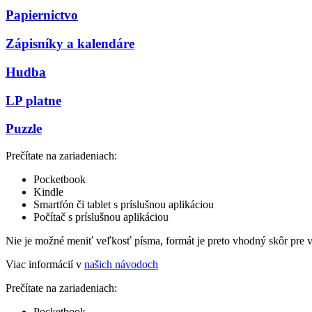
Papiernictvo
Zápisníky a kalendáre
Hudba
LP platne
Puzzle
Prečítate na zariadeniach:
Pocketbook
Kindle
Smartfón či tablet s príslušnou aplikáciou
Počítač s príslušnou aplikáciou
Nie je možné meniť veľkosť písma, formát je preto vhodný skôr pre 
Viac informácií v
našich návodoch
Prečítate na zariadeniach:
Pocketbook