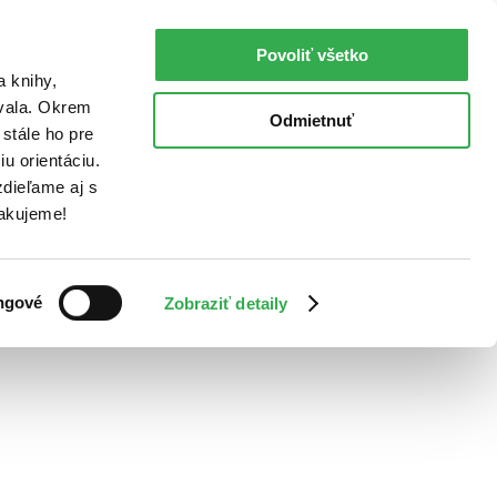
Povoliť všetko
a knihy,
ovala. Okrem
Odmietnuť
stále ho pre
u orientáciu.
dieľame aj s
Ďakujeme!
ngové
Zobraziť detaily