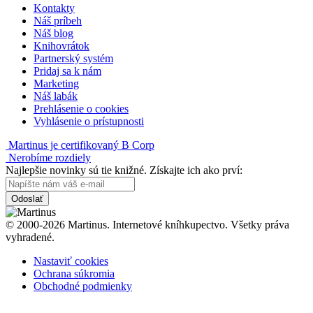
Kontakty
Náš príbeh
Náš blog
Knihovrátok
Partnerský systém
Pridaj sa k nám
Marketing
Náš labák
Prehlásenie o cookies
Vyhlásenie o prístupnosti
Martinus je certifikovaný B Corp
Nerobíme rozdiely
Najlepšie novinky sú tie knižné. Získajte ich ako prví:
Odoslať
© 2000-2026 Martinus. Internetové kníhkupectvo. Všetky práva
vyhradené.
Nastaviť cookies
Ochrana súkromia
Obchodné podmienky