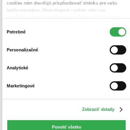
cookies nám dovoľujú prispôsobovať stránku pre vašu
lepšiu orientáciu. Marketingové cookies nám zas
umožňujú zobrazenie relevantnej reklamy. Niektoré údaje
zdieľame aj s tretími stranami. Veľmi by nám pomohlo,
Výber
keby sme mohli používať všetky tieto cookies. Ďakujeme!
Potrebné
súhlasu
Personalizačné
Analytické
Marketingové
Zobraziť detaily
Povoliť všetko