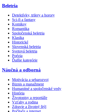
Beletria
Detektívky, trilery a horory
Sci-fi a fantasy
Komiksy
Romantika
Spoločenská beletria
Klasika
Historické
Slovenská beletria
Svetová beletria
Poézia
Ďalšie kategórie
Náučná a odborná
Motivácia a sebarozvoj
Biznis a manažment
Humanitné a spoločenské vedy
História
Životopisy a reportáže
Vzťahy a rodina
Zdravie a životný štýl
Počítače a internet