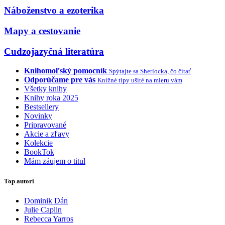
Náboženstvo a ezoterika
Mapy a cestovanie
Cudzojazyčná literatúra
Knihomoľský pomocník
Spýtajte sa Sherlocka, čo čítať
Odporúčame pre vás
Knižné tipy ušité na mieru vám
Všetky knihy
Knihy roka 2025
Bestsellery
Novinky
Pripravované
Akcie a zľavy
Kolekcie
BookTok
Mám záujem o titul
Top autori
Dominik Dán
Julie Caplin
Rebecca Yarros