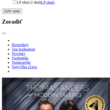
LP obal (1 titul)
LP obal
1
Zúžiť výber
Zoradiť
Bestsellery
Top hodnotené
Novinky
Najdrahšie
Najlacnejšie
Najvyššia zľava