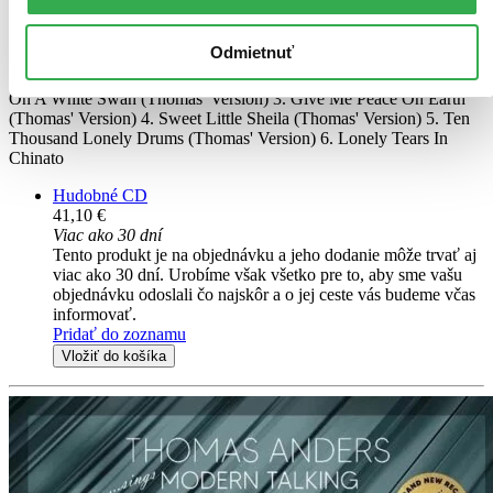
Thomas Anders: In The Middle Of Nowher
Thomas Anders
Odmietnuť
Disk 1 (CD) 1. Geronimo's Cadillac (Thomas' Version) 2. Riding
On A White Swan (Thomas' Version) 3. Give Me Peace On Earth
(Thomas' Version) 4. Sweet Little Sheila (Thomas' Version) 5. Ten
Thousand Lonely Drums (Thomas' Version) 6. Lonely Tears In
Chinato
Hudobné CD
41,10 €
Viac ako 30 dní
Tento produkt je na objednávku a jeho dodanie môže trvať aj
viac ako 30 dní. Urobíme však všetko pre to, aby sme vašu
objednávku odoslali čo najskôr a o jej ceste vás budeme včas
informovať.
Pridať do zoznamu
Vložiť do košíka