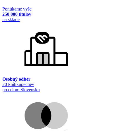
Ponúkame vyše
250 000 titulov
na sklade
Osobný odber
20 kníhkupectiev
po celom Slovensku