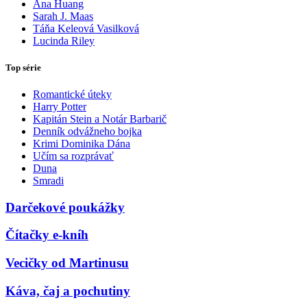
Ana Huang
Sarah J. Maas
Táňa Keleová Vasilková
Lucinda Riley
Top série
Romantické úteky
Harry Potter
Kapitán Stein a Notár Barbarič
Denník odvážneho bojka
Krimi Dominika Dána
Učím sa rozprávať
Duna
Smradi
Darčekové poukážky
Čítačky e-kníh
Vecičky od Martinusu
Káva, čaj a pochutiny