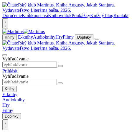
Doručenie
Kníhkupectvá
Knihovrátok
Poukážky
Knižný blog
Kontakt
E-knihy
Audioknihy
Hry
Filmy
Knihy
Doplnky
Vyhľadávanie
Prihlásiť
Vyhľadávanie
Knihy
E-knihy
Audioknihy
Hry
Filmy
Doplnky