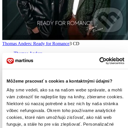
Thomas Anders: Ready for Romance
3 CD
Thomas Anders
1 Brother Louie, 2 Just We Two, 3 Lady Lai...
Hudobné CD
38,79 €
Môžeme pracovať s cookies a kontaktnými údajmi?
Viac ako 30 dní
Tento produkt je na objednávku a jeho dodanie môže trvať aj
Aby sme vedeli, ako sa na našom webe správate, a mohli
viac ako 30 dní. Urobíme však všetko pre to, aby sme vašu
vám zobraziť tie najlepšie tipy na knihy, zbierame cookies.
objednávku odoslali čo najskôr a o jej ceste vás budeme včas
Niektoré sú naozaj potrebné a bez nich by naša stránka
informovať.
Pridať do zoznamu
vôbec nefungovala. Okrem toho používame analytické
Vložiť do košíka
cookies, ktoré nám umožňujú zisťovať, ako náš web
funguje, a stále ho pre vás zlepšovať. Personalizačné