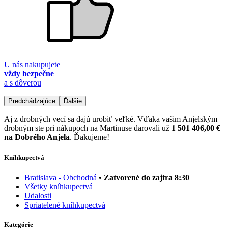
U nás nakupujete
vždy bezpečne
a s dôverou
Predchádzajúce
Ďalšie
Aj z drobných vecí sa dajú urobiť veľké. Vďaka vašim Anjelským
drobným ste pri nákupoch na Martinuse darovali už
1 501 406,00 €
na Dobrého Anjela
. Ďakujeme!
Kníhkupectvá
Bratislava - Obchodná
• Zatvorené do zajtra 8:30
Všetky kníhkupectvá
Udalosti
Spriatelené kníhkupectvá
Kategórie