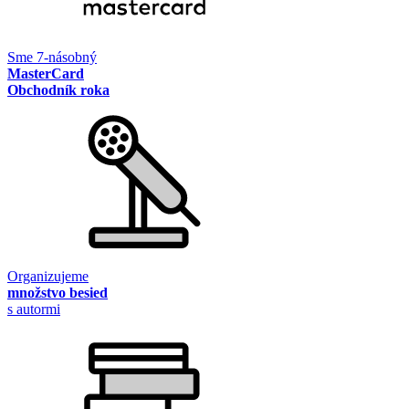
Sme 7-násobný
MasterCard
Obchodník roka
Organizujeme
množstvo besied
s autormi