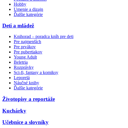
Hobby
Umenie a dizajn
Ďalšie kategórie
Deti a mládež
Knihorad – poradca kníh pre deti
Pre najmenších
Pre prvákov
Pre pubertiakov
Young Adult
Beletria
Rozprávky
Sci-fi, fantasy a komiksy
Leporelá
Náučné knihy
Ďalšie kategórie
Životopisy a reportáže
Kuchárky
Učebnice a slovníky