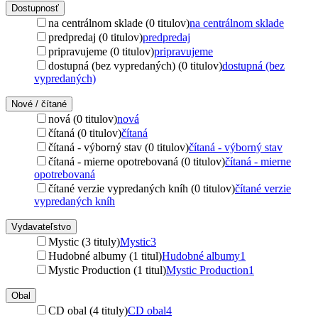
Dostupnosť
na centrálnom sklade (0 titulov)
na centrálnom sklade
predpredaj (0 titulov)
predpredaj
pripravujeme (0 titulov)
pripravujeme
dostupná (bez vypredaných) (0 titulov)
dostupná (bez
vypredaných)
Nové / čítané
nová (0 titulov)
nová
čítaná (0 titulov)
čítaná
čítaná - výborný stav (0 titulov)
čítaná - výborný stav
čítaná - mierne opotrebovaná (0 titulov)
čítaná - mierne
opotrebovaná
čítané verzie vypredaných kníh (0 titulov)
čítané verzie
vypredaných kníh
Vydavateľstvo
Mystic (3 tituly)
Mystic
3
Hudobné albumy (1 titul)
Hudobné albumy
1
Mystic Production (1 titul)
Mystic Production
1
Obal
CD obal (4 tituly)
CD obal
4