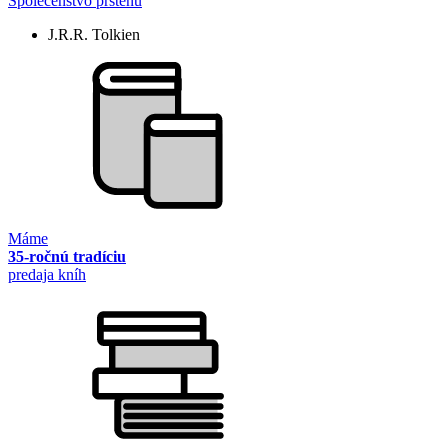
Společenstvo prstenu
J.R.R. Tolkien
Máme
35-ročnú tradíciu
predaja kníh