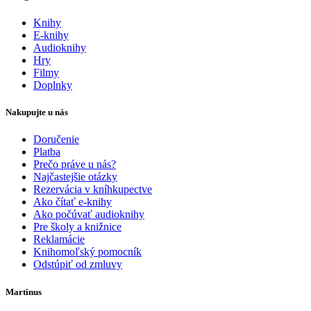
Knihy
E-knihy
Audioknihy
Hry
Filmy
Doplnky
Nakupujte u nás
Doručenie
Platba
Prečo práve u nás?
Najčastejšie otázky
Rezervácia v kníhkupectve
Ako čítať e-knihy
Ako počúvať audioknihy
Pre školy a knižnice
Reklamácie
Knihomoľský pomocník
Odstúpiť od zmluvy
Martinus