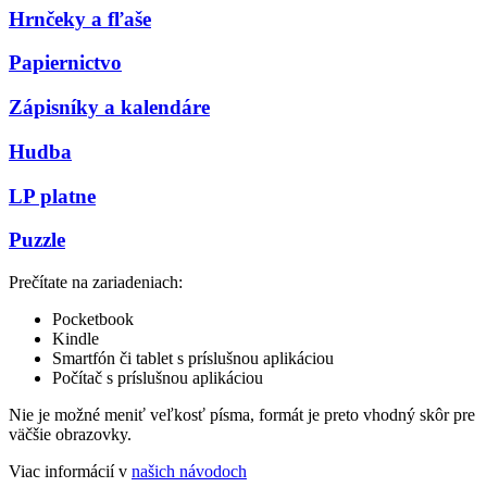
Hrnčeky a fľaše
Papiernictvo
Zápisníky a kalendáre
Hudba
LP platne
Puzzle
Prečítate na zariadeniach:
Pocketbook
Kindle
Smartfón či tablet s príslušnou aplikáciou
Počítač s príslušnou aplikáciou
Nie je možné meniť veľkosť písma, formát je preto vhodný skôr pre
väčšie obrazovky.
Viac informácií v
našich návodoch