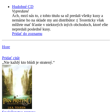
Hudobné CD
Vypredané
Ach, mrzí nás to, z tohto titulu sa už predali všetky kusy a
nemáme ho na sklade my ani distribútor :( Teoreticky však
môžete mať šťastie v niektorých iných obchodoch, ktoré ešte
nepredali posledné kusy.
Pridať do zoznamu
Hore
Pridať citát
Nie každý kto blúdi je stratený.