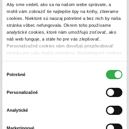
dostupná (bez vypredaných) (0 titulov)
dostupná (bez
Aby sme vedeli, ako sa na našom webe správate, a
vypredaných)
mohli vám zobraziť tie najlepšie tipy na knihy, zbierame
Nové / čítané
cookies. Niektoré sú naozaj potrebné a bez nich by naša
nová (0 titulov)
nová
stránka vôbec nefungovala. Okrem toho používame
čítaná (0 titulov)
čítaná
analytické cookies, ktoré nám umožňujú zisťovať, ako
čítaná - výborný stav (0 titulov)
čítaná - výborný stav
náš web funguje, a stále ho pre vás zlepšovať.
čítaná - mierne opotrebovaná (0 titulov)
čítaná - mierne
Personalizačné cookies nám dovoľujú prispôsobovať
opotrebovaná
čítané verzie vypredaných kníh (0 titulov)
čítané verzie
stránku pre vašu lepšiu orientáciu. Marketingové cookies
vypredaných kníh
nám zas umožňujú zobrazenie relevantnej reklamy.
Niektoré údaje zdieľame aj s tretími stranami. Veľmi by
Zúžiť výber
Výber
nám pomohlo, keby sme mohli používať všetky tieto
Potrebné
súhlasu
Zoradiť
cookies. Ďakujeme!
Personalizačné
Bestsellery
Analytické
Top hodnotené
Novinky
Najdrahšie
Marketingové
Najlacnejšie