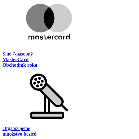
Sme 7-násobný
MasterCard
Obchodník roka
Organizujeme
množstvo besied