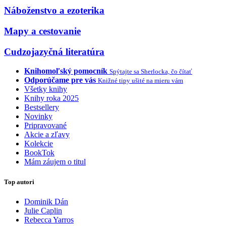
Náboženstvo a ezoterika
Mapy a cestovanie
Cudzojazyčná literatúra
Knihomoľský pomocník
Spýtajte sa Sherlocka, čo čítať
Odporúčame pre vás
Knižné tipy ušité na mieru vám
Všetky knihy
Knihy roka 2025
Bestsellery
Novinky
Pripravované
Akcie a zľavy
Kolekcie
BookTok
Mám záujem o titul
Top autori
Dominik Dán
Julie Caplin
Rebecca Yarros