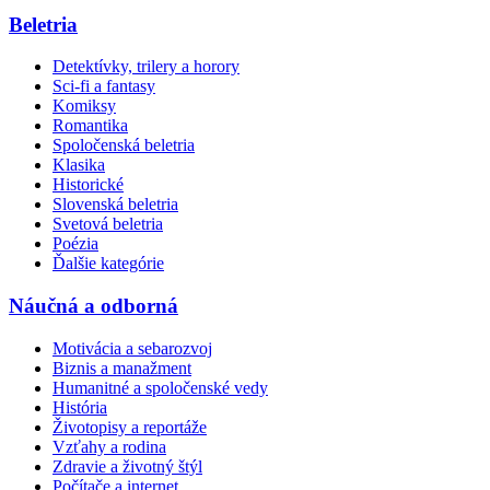
Beletria
Detektívky, trilery a horory
Sci-fi a fantasy
Komiksy
Romantika
Spoločenská beletria
Klasika
Historické
Slovenská beletria
Svetová beletria
Poézia
Ďalšie kategórie
Náučná a odborná
Motivácia a sebarozvoj
Biznis a manažment
Humanitné a spoločenské vedy
História
Životopisy a reportáže
Vzťahy a rodina
Zdravie a životný štýl
Počítače a internet