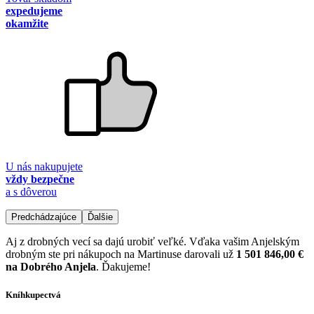
expedujeme
okamžite
U nás nakupujete
vždy bezpečne
a s dôverou
Predchádzajúce
Ďalšie
Aj z drobných vecí sa dajú urobiť veľké. Vďaka vašim Anjelským
drobným ste pri nákupoch na Martinuse darovali už
1 501 846,00 €
na Dobrého Anjela
. Ďakujeme!
Kníhkupectvá