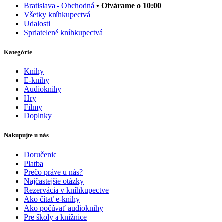
Bratislava - Obchodná
• Otvárame o 10:00
Všetky kníhkupectvá
Udalosti
Spriatelené kníhkupectvá
Kategórie
Knihy
E-knihy
Audioknihy
Hry
Filmy
Doplnky
Nakupujte u nás
Doručenie
Platba
Prečo práve u nás?
Najčastejšie otázky
Rezervácia v kníhkupectve
Ako čítať e-knihy
Ako počúvať audioknihy
Pre školy a knižnice