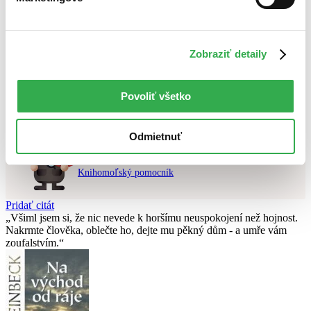
Najvyššia zľava
Použité filtre
Zobraziť detaily
Zrušiť filtre
dostupné
Nebol nájdený
žiadny titul
vyhovujúci zadaným podmienkam.
Povoliť všetko
Skúste prosím zmeniť vyhľadávaný výraz.
Odmietnuť
Chcete poradiť knihu?
Náš pomocník Sherlock vám ju s radosťou vypátra!
Knihomoľský pomocník
Pridať citát
Všiml jsem si, že nic nevede k horšímu neuspokojení než hojnost.
Nakrmte člověka, oblečte ho, dejte mu pěkný dům - a umře vám
zoufalstvím.