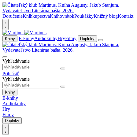
Doručenie
Kníhkupectvá
Knihovrátok
Poukážky
Knižný blog
Kontakt
E-knihy
Audioknihy
Hry
Filmy
Knihy
Doplnky
Vyhľadávanie
Prihlásiť
Vyhľadávanie
Knihy
E-knihy
Audioknihy
Hry
Filmy
Doplnky