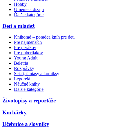
Hobby
Umenie a dizajn
Ďalšie kategórie
Deti a mládež
Knihorad – poradca kníh pre deti
Pre najmenších
Pre prvákov
Pre pubertiakov
Young Adult
Beletria
Rozprávky
Sci-fi, fantasy a komiksy
Leporelá
Náučné knihy
Ďalšie kategórie
Životopisy a reportáže
Kuchárky
Učebnice a slovníky