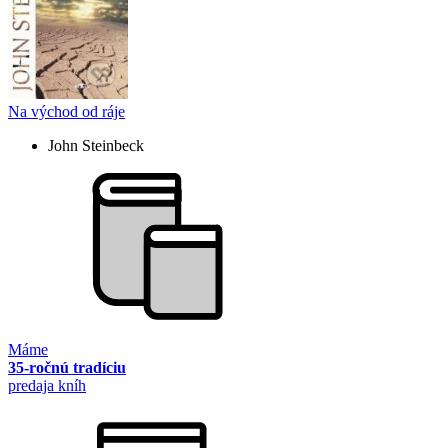
Na východ od ráje
John Steinbeck
Máme
35-ročnú tradíciu
predaja kníh