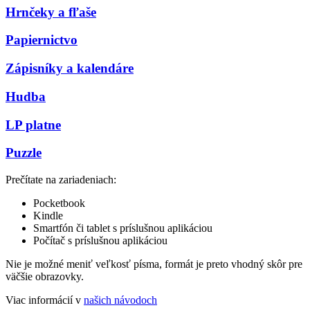
Hrnčeky a fľaše
Papiernictvo
Zápisníky a kalendáre
Hudba
LP platne
Puzzle
Prečítate na zariadeniach:
Pocketbook
Kindle
Smartfón či tablet s príslušnou aplikáciou
Počítač s príslušnou aplikáciou
Nie je možné meniť veľkosť písma, formát je preto vhodný skôr pre
väčšie obrazovky.
Viac informácií v
našich návodoch