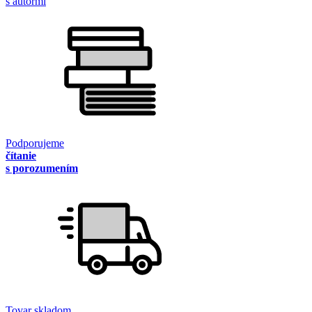
s autormi
Podporujeme
čítanie
s porozumením
Tovar skladom