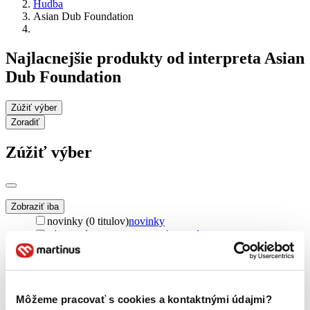
Hudba
Asian Dub Foundation
Najlacnejšie produkty od interpreta Asian
Dub Foundation
Zúžiť výber
Zoradiť
Zúžiť výber
Zobraziť iba
novinky (0 titulov)
novinky
zľavnené tituly (0 titulov)
zľavnené tituly
Dostupnosť
na centrálnom sklade (0 titulov)
na centrálnom sklade
predpredaj (0 titulov)
predpredaj
Môžeme pracovať s cookies a kontaktnými údajmi?
pripravujeme (0 titulov)
pripravujeme