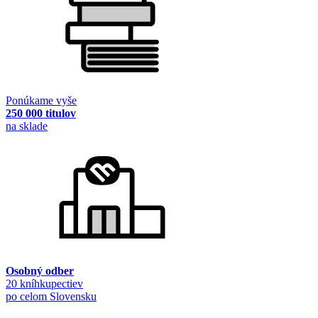
Ponúkame vyše
250 000 titulov
na sklade
Osobný odber
20 kníhkupectiev
po celom Slovensku