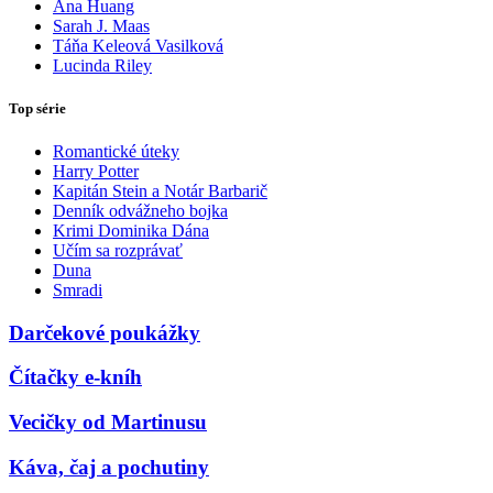
Ana Huang
Sarah J. Maas
Táňa Keleová Vasilková
Lucinda Riley
Top série
Romantické úteky
Harry Potter
Kapitán Stein a Notár Barbarič
Denník odvážneho bojka
Krimi Dominika Dána
Učím sa rozprávať
Duna
Smradi
Darčekové poukážky
Čítačky e-kníh
Vecičky od Martinusu
Káva, čaj a pochutiny