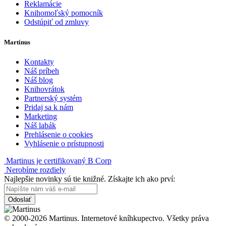
Reklamácie
Knihomoľský pomocník
Odstúpiť od zmluvy
Martinus
Kontakty
Náš príbeh
Náš blog
Knihovrátok
Partnerský systém
Pridaj sa k nám
Marketing
Náš labák
Prehlásenie o cookies
Vyhlásenie o prístupnosti
Martinus je certifikovaný B Corp
Nerobíme rozdiely
Najlepšie novinky sú tie knižné. Získajte ich ako prví:
Odoslať
© 2000-2026 Martinus. Internetové kníhkupectvo. Všetky práva