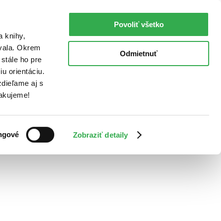
Povoliť všetko
a knihy,
ovala. Okrem
Odmietnuť
stále ho pre
u orientáciu.
dieľame aj s
Ďakujeme!
ngové
Zobraziť detaily