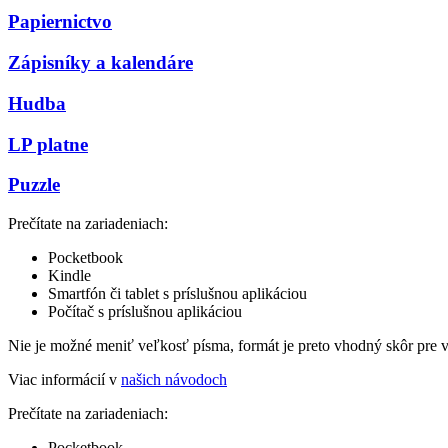
Papiernictvo
Zápisníky a kalendáre
Hudba
LP platne
Puzzle
Prečítate na zariadeniach:
Pocketbook
Kindle
Smartfón či tablet s príslušnou aplikáciou
Počítač s príslušnou aplikáciou
Nie je možné meniť veľkosť písma, formát je preto vhodný skôr pre 
Viac informácií v
našich návodoch
Prečítate na zariadeniach:
Pocketbook