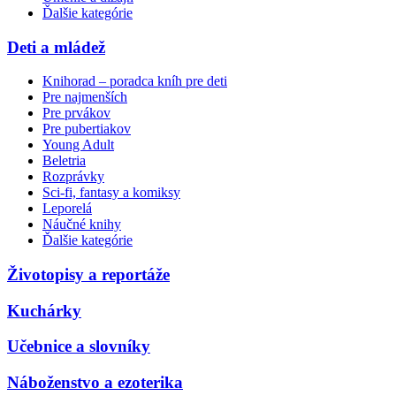
Ďalšie kategórie
Deti a mládež
Knihorad – poradca kníh pre deti
Pre najmenších
Pre prvákov
Pre pubertiakov
Young Adult
Beletria
Rozprávky
Sci-fi, fantasy a komiksy
Leporelá
Náučné knihy
Ďalšie kategórie
Životopisy a reportáže
Kuchárky
Učebnice a slovníky
Náboženstvo a ezoterika