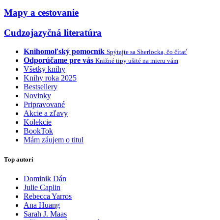
Mapy a cestovanie
Cudzojazyčná literatúra
Knihomoľský pomocník
Spýtajte sa Sherlocka, čo čítať
Odporúčame pre vás
Knižné tipy ušité na mieru vám
Všetky knihy
Knihy roka 2025
Bestsellery
Novinky
Pripravované
Akcie a zľavy
Kolekcie
BookTok
Mám záujem o titul
Top autori
Dominik Dán
Julie Caplin
Rebecca Yarros
Ana Huang
Sarah J. Maas