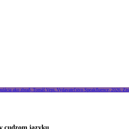
 v cudzom jazyku