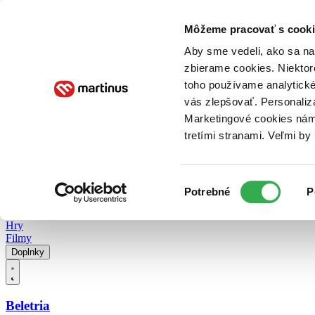
Doručenie
Kníhkupectvá
Knihovrátok
Poukážky
Knižný blog
Kontakt
Môžeme pracovať s cooki
Aby sme vedeli, ako sa na 
zbierame cookies. Niektor
E-knihy
Audioknihy
Hry
Filmy
Knihy
Doplnky
toho používame analytické
vás zlepšovať. Personaliz
Vyhľadávanie
Marketingové cookies nám 
tretími stranami. Veľmi b
Prihlásiť
Vyhľadávanie
Výber
Knihy
Potrebné
P
súhlasu
E-knihy
Audioknihy
Hry
Filmy
Doplnky
Beletria