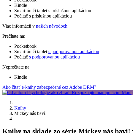
Kindle
Smartfón či tablet s príslušnou aplikáciou
Počítač s príslušnou aplikáciou
Viac informácií v
našich návodoch
Prečítate na:
Pocketbook
Smartfón či tablet
s podporovanou aplikáciou
Počítač
s podporovanou aplikáciou
Neprečítate na:
Kindle
Ako čítať e-knihy zabezpečené cez Adobe DRM?
Knihy
Mickey nás baví!
Knihy na sklade zo série Mickey nás baví!