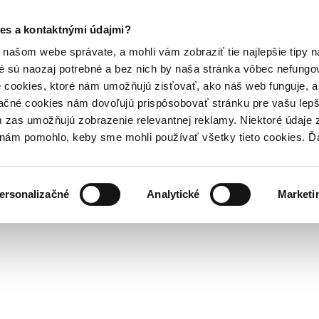
es a kontaktnými údajmi?
našom webe správate, a mohli vám zobraziť tie najlepšie tipy n
é sú naozaj potrebné a bez nich by naša stránka vôbec nefung
 cookies, ktoré nám umožňujú zisťovať, ako náš web funguje, a 
ačné cookies nám dovoľujú prispôsobovať stránku pre vašu lepši
zas umožňujú zobrazenie relevantnej reklamy. Niektoré údaje z
y nám pomohlo, keby sme mohli používať všetky tieto cookies. 
ersonalizačné
Analytické
Marketi