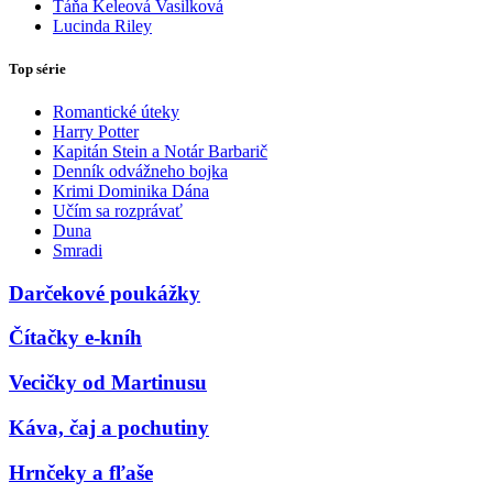
Táňa Keleová Vasilková
Lucinda Riley
Top série
Romantické úteky
Harry Potter
Kapitán Stein a Notár Barbarič
Denník odvážneho bojka
Krimi Dominika Dána
Učím sa rozprávať
Duna
Smradi
Darčekové poukážky
Čítačky e-kníh
Vecičky od Martinusu
Káva, čaj a pochutiny
Hrnčeky a fľaše