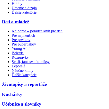
Hobby
Umenie a dizajn
Ďalšie kategórie
Deti a mládež
Knihorad – poradca kníh pre deti
Pre najmenších
Pre prvákov
Pre pubertiakov
Young Adult
Beletria
Rozprávky
Sci-fi, fantasy a komiksy
Leporelá
Náučné knihy
Ďalšie kategórie
Životopisy a reportáže
Kuchárky
Učebnice a slovníky