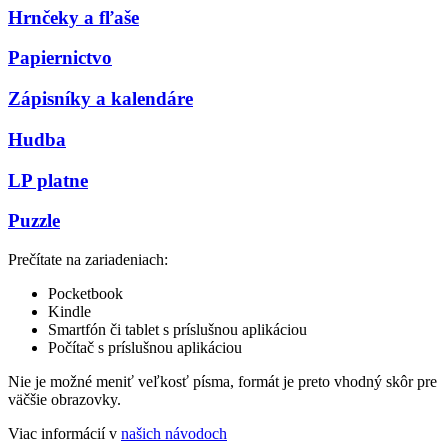
Hrnčeky a fľaše
Papiernictvo
Zápisníky a kalendáre
Hudba
LP platne
Puzzle
Prečítate na zariadeniach:
Pocketbook
Kindle
Smartfón či tablet s príslušnou aplikáciou
Počítač s príslušnou aplikáciou
Nie je možné meniť veľkosť písma, formát je preto vhodný skôr pre
väčšie obrazovky.
Viac informácií v
našich návodoch