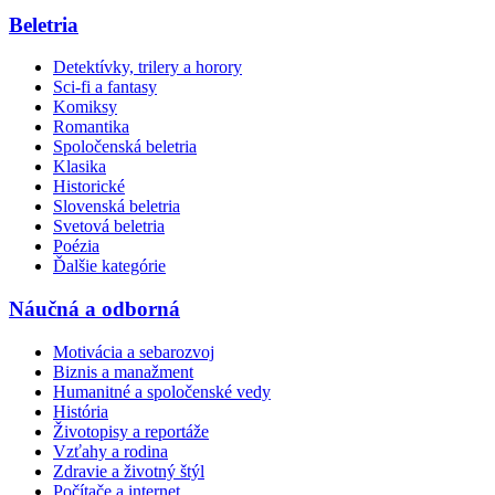
Beletria
Detektívky, trilery a horory
Sci-fi a fantasy
Komiksy
Romantika
Spoločenská beletria
Klasika
Historické
Slovenská beletria
Svetová beletria
Poézia
Ďalšie kategórie
Náučná a odborná
Motivácia a sebarozvoj
Biznis a manažment
Humanitné a spoločenské vedy
História
Životopisy a reportáže
Vzťahy a rodina
Zdravie a životný štýl
Počítače a internet