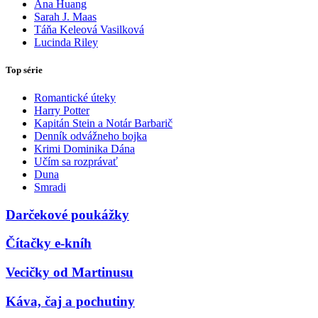
Ana Huang
Sarah J. Maas
Táňa Keleová Vasilková
Lucinda Riley
Top série
Romantické úteky
Harry Potter
Kapitán Stein a Notár Barbarič
Denník odvážneho bojka
Krimi Dominika Dána
Učím sa rozprávať
Duna
Smradi
Darčekové poukážky
Čítačky e-kníh
Vecičky od Martinusu
Káva, čaj a pochutiny