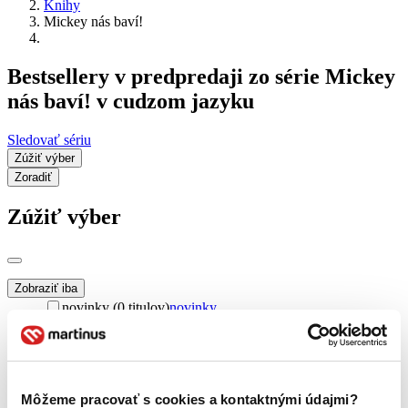
Knihy
Mickey nás baví!
Bestsellery v predpredaji zo série Mickey
nás baví! v cudzom jazyku
Sledovať sériu
Zúžiť výber
Zoradiť
Zúžiť výber
Zobraziť iba
novinky (0 titulov)
novinky
zľavnené tituly (0 titulov)
zľavnené tituly
Dostupnosť
na centrálnom sklade (0 titulov)
na centrálnom sklade
predpredaj (0 titulov)
predpredaj
Môžeme pracovať s cookies a kontaktnými údajmi?