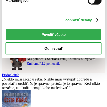
Marketingové
Najdrahšie
Najlacnejšie
Zobraziť detaily
Použité filtre
Zrušiť filtre
V cudzom jazyku
v predpredaji
Nebol nájdený
žiadny titul
vyhovujúci zadaným podmienkam.
Povoliť všetko
Skúste prosím zmeniť vyhľadávaný výraz.
Odmietnuť
Chcete poradiť knihu?
Náš pomocník Sherlock vám ju s radosťou vypátra!
Knihomoľský pomocník
Pridať citát
Niekto musí začať u seba. Niekto musí vystúpiť dopredu a
povedať a urobiť, čo je správne, pretože je to správne. Keď nikto
nezačne, tak ľudia nemajú koho nasledovať.