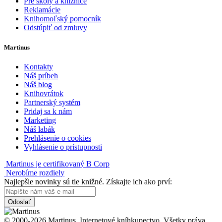
Pre školy a knižnice
Reklamácie
Knihomoľský pomocník
Odstúpiť od zmluvy
Martinus
Kontakty
Náš príbeh
Náš blog
Knihovrátok
Partnerský systém
Pridaj sa k nám
Marketing
Náš labák
Prehlásenie o cookies
Vyhlásenie o prístupnosti
Martinus je certifikovaný B Corp
Nerobíme rozdiely
Najlepšie novinky sú tie knižné. Získajte ich ako prví:
Odoslať
© 2000-2026 Martinus. Internetové kníhkupectvo. Všetky práva