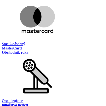
Sme 7-násobný
MasterCard
Obchodník roka
Organizujeme
množstvo besied