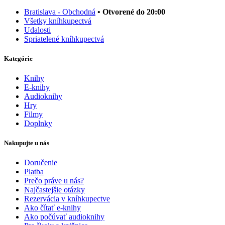
Bratislava - Obchodná
• Otvorené do 20:00
Všetky kníhkupectvá
Udalosti
Spriatelené kníhkupectvá
Kategórie
Knihy
E-knihy
Audioknihy
Hry
Filmy
Doplnky
Nakupujte u nás
Doručenie
Platba
Prečo práve u nás?
Najčastejšie otázky
Rezervácia v kníhkupectve
Ako čítať e-knihy
Ako počúvať audioknihy