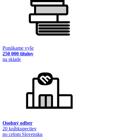
Ponúkame vyše
250 000 titulov
na sklade
Osobný odber
20 kníhkupectiev
po celom Slovensku