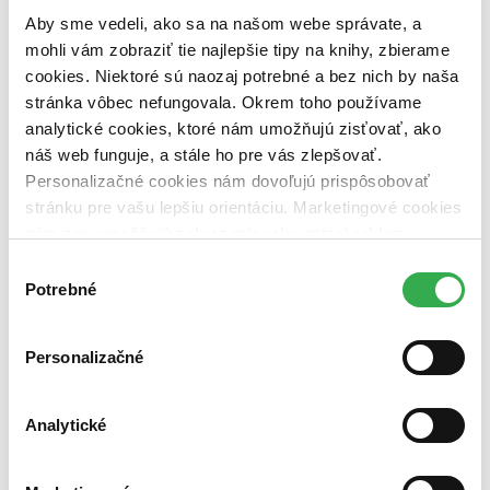
pripravujeme (0 titulov)
pripravujeme
Aby sme vedeli, ako sa na našom webe správate, a
dostupná (bez vypredaných) (0 titulov)
dostupná (bez
vypredaných)
mohli vám zobraziť tie najlepšie tipy na knihy, zbierame
cookies. Niektoré sú naozaj potrebné a bez nich by naša
Nové / čítané
stránka vôbec nefungovala. Okrem toho používame
nová (0 titulov)
nová
analytické cookies, ktoré nám umožňujú zisťovať, ako
čítaná (0 titulov)
čítaná
čítaná - výborný stav (0 titulov)
čítaná - výborný stav
náš web funguje, a stále ho pre vás zlepšovať.
čítaná - mierne opotrebovaná (0 titulov)
čítaná - mierne
Personalizačné cookies nám dovoľujú prispôsobovať
opotrebovaná
stránku pre vašu lepšiu orientáciu. Marketingové cookies
čítané verzie vypredaných kníh (0 titulov)
čítané verzie
nám zas umožňujú zobrazenie relevantnej reklamy.
vypredaných kníh
Niektoré údaje zdieľame aj s tretími stranami. Veľmi by
Výber
Zúžiť výber
nám pomohlo, keby sme mohli používať všetky tieto
Potrebné
súhlasu
cookies. Ďakujeme!
Zoradiť
Personalizačné
Od poslednej časti
Analytické
Od prvej časti
Bestsellery
Top hodnotené
Novinky