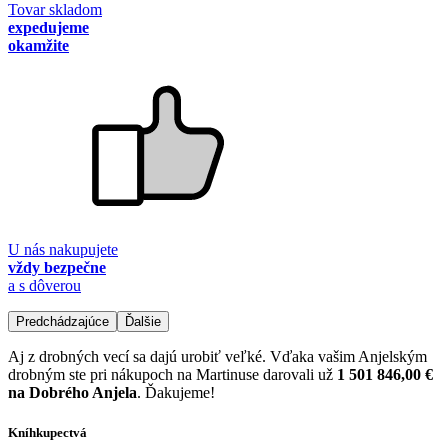
Tovar skladom
expedujeme
okamžite
U nás nakupujete
vždy bezpečne
a s dôverou
Predchádzajúce
Ďalšie
Aj z drobných vecí sa dajú urobiť veľké. Vďaka vašim Anjelským
drobným ste pri nákupoch na Martinuse darovali už
1 501 846,00 €
na Dobrého Anjela
. Ďakujeme!
Kníhkupectvá