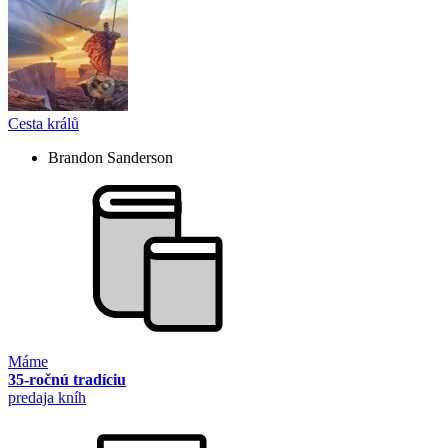
Cesta králů
Brandon Sanderson
Máme
35-ročnú tradíciu
predaja kníh