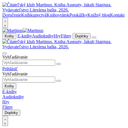
Doručenie
Kníhkupectvá
Knihovrátok
Poukážky
Knižný blog
Kontakt
E-knihy
Audioknihy
Hry
Filmy
Knihy
Doplnky
Vyhľadávanie
Prihlásiť
Vyhľadávanie
Knihy
E-knihy
Audioknihy
Hry
Filmy
Doplnky