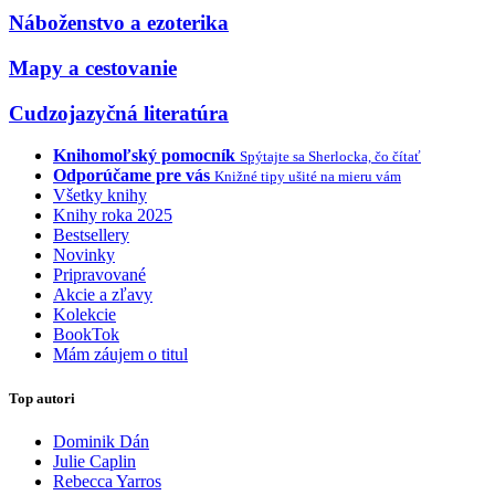
Náboženstvo a ezoterika
Mapy a cestovanie
Cudzojazyčná literatúra
Knihomoľský pomocník
Spýtajte sa Sherlocka, čo čítať
Odporúčame pre vás
Knižné tipy ušité na mieru vám
Všetky knihy
Knihy roka 2025
Bestsellery
Novinky
Pripravované
Akcie a zľavy
Kolekcie
BookTok
Mám záujem o titul
Top autori
Dominik Dán
Julie Caplin
Rebecca Yarros