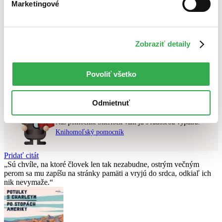
Marketingové
Najdrahšie
Najlacnejšie
Použité filtre
Zobraziť detaily
Zrušiť filtre
V cudzom jazyku
na sklade
Nebol nájdený
žiadny titul
vyhovujúci zadaným podmienkam.
Povoliť všetko
Skúste prosím zmeniť vyhľadávaný výraz.
Odmietnuť
Chcete poradiť knihu?
Náš pomocník Sherlock vám ju s radosťou vypátra!
Knihomoľský pomocník
Pridať citát
Sú chvíle, na ktoré človek len tak nezabudne, ostrým večným
perom sa mu zapíšu na stránky pamäti a vryjú do srdca, odkiaľ ich
nik nevymaže.