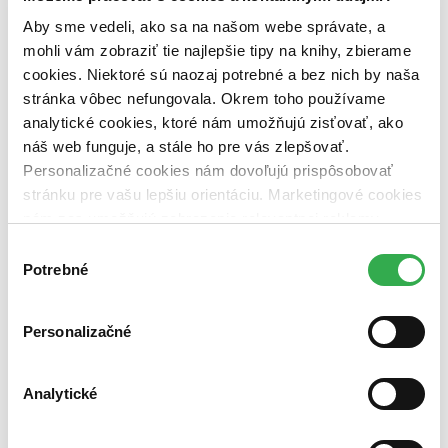
pripravujeme (0 titulov)
pripravujeme
dostupná (bez vypredaných) (0 titulov)
dostupná (bez
Aby sme vedeli, ako sa na našom webe správate, a
vypredaných)
mohli vám zobraziť tie najlepšie tipy na knihy, zbierame
cookies. Niektoré sú naozaj potrebné a bez nich by naša
Nové / čítané
stránka vôbec nefungovala. Okrem toho používame
nová (0 titulov)
nová
čítaná (0 titulov)
čítaná
analytické cookies, ktoré nám umožňujú zisťovať, ako
čítaná - výborný stav (0 titulov)
čítaná - výborný stav
náš web funguje, a stále ho pre vás zlepšovať.
čítaná - mierne opotrebovaná (0 titulov)
čítaná - mierne
Personalizačné cookies nám dovoľujú prispôsobovať
opotrebovaná
stránku pre vašu lepšiu orientáciu. Marketingové cookies
čítané verzie vypredaných kníh (0 titulov)
čítané verzie
vypredaných kníh
nám zas umožňujú zobrazenie relevantnej reklamy.
Niektoré údaje zdieľame aj s tretími stranami. Veľmi by
Výber
Zúžiť výber
nám pomohlo, keby sme mohli používať všetky tieto
Potrebné
súhlasu
cookies. Ďakujeme!
Zoradiť
Personalizačné
Od poslednej časti
Od prvej časti
Analytické
Bestsellery
Top hodnotené
Novinky