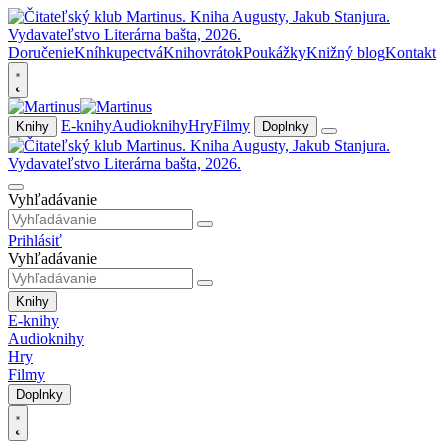
Doručenie
Kníhkupectvá
Knihovrátok
Poukážky
Knižný blog
Kontakt
E-knihy
Audioknihy
Hry
Filmy
Knihy
Doplnky
Vyhľadávanie
Prihlásiť
Vyhľadávanie
Knihy
E-knihy
Audioknihy
Hry
Filmy
Doplnky