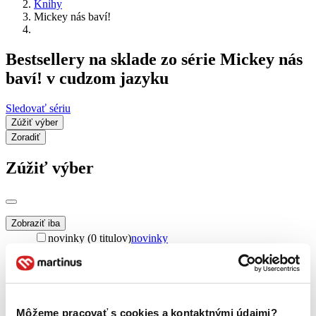
Knihy
Mickey nás baví!
Bestsellery na sklade zo série Mickey nás
baví! v cudzom jazyku
Sledovať sériu
Zúžiť výber
Zoradiť
Zúžiť výber
Zobraziť iba
novinky (0 titulov)
novinky
zľavnené tituly (0 titulov)
zľavnené tituly
Dostupnosť
na centrálnom sklade (0 titulov)
na centrálnom sklade
predpredaj (0 titulov)
predpredaj
Môžeme pracovať s cookies a kontaktnými údajmi?