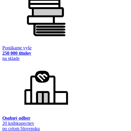
Ponúkame vyše
250 000 titulov
na sklade
Osobný odber
20 kníhkupectiev
po celom Slovensku