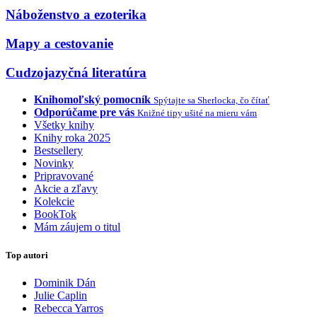
Náboženstvo a ezoterika
Mapy a cestovanie
Cudzojazyčná literatúra
Knihomoľský pomocník
Spýtajte sa Sherlocka, čo čítať
Odporúčame pre vás
Knižné tipy ušité na mieru vám
Všetky knihy
Knihy roka 2025
Bestsellery
Novinky
Pripravované
Akcie a zľavy
Kolekcie
BookTok
Mám záujem o titul
Top autori
Dominik Dán
Julie Caplin
Rebecca Yarros