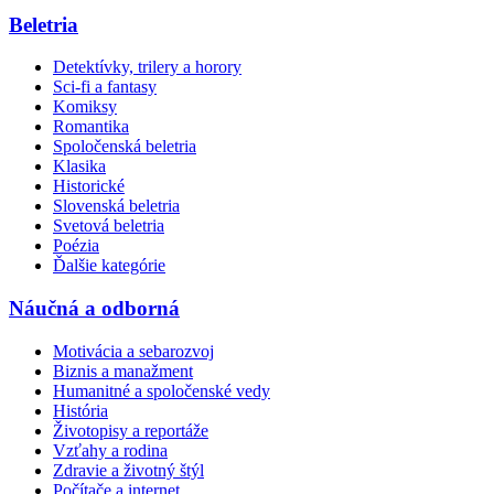
Beletria
Detektívky, trilery a horory
Sci-fi a fantasy
Komiksy
Romantika
Spoločenská beletria
Klasika
Historické
Slovenská beletria
Svetová beletria
Poézia
Ďalšie kategórie
Náučná a odborná
Motivácia a sebarozvoj
Biznis a manažment
Humanitné a spoločenské vedy
História
Životopisy a reportáže
Vzťahy a rodina
Zdravie a životný štýl
Počítače a internet