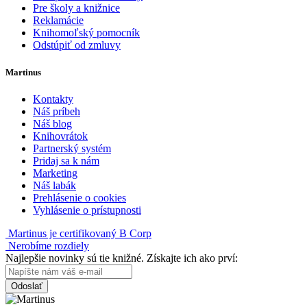
Pre školy a knižnice
Reklamácie
Knihomoľský pomocník
Odstúpiť od zmluvy
Martinus
Kontakty
Náš príbeh
Náš blog
Knihovrátok
Partnerský systém
Pridaj sa k nám
Marketing
Náš labák
Prehlásenie o cookies
Vyhlásenie o prístupnosti
Martinus je certifikovaný B Corp
Nerobíme rozdiely
Najlepšie novinky sú tie knižné. Získajte ich ako prví:
Odoslať