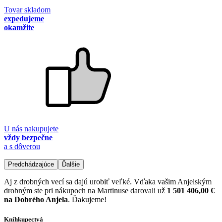
Tovar skladom
expedujeme
okamžite
U nás nakupujete
vždy bezpečne
a s dôverou
Predchádzajúce
Ďalšie
Aj z drobných vecí sa dajú urobiť veľké. Vďaka vašim Anjelským
drobným ste pri nákupoch na Martinuse darovali už
1 501 406,00 €
na Dobrého Anjela
. Ďakujeme!
Kníhkupectvá