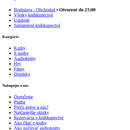
Bratislava - Obchodná
• Otvorené do 21:00
Všetky kníhkupectvá
Udalosti
Spriatelené kníhkupectvá
Kategórie
Knihy
E-knihy
Audioknihy
Hry
Filmy
Doplnky
Nakupujte u nás
Doručenie
Platba
Prečo práve u nás?
Najčastejšie otázky
Rezervácia v kníhkupectve
Ako čítať e-knihy
Ako počúvať audioknihy