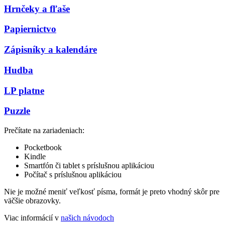
Hrnčeky a fľaše
Papiernictvo
Zápisníky a kalendáre
Hudba
LP platne
Puzzle
Prečítate na zariadeniach:
Pocketbook
Kindle
Smartfón či tablet s príslušnou aplikáciou
Počítač s príslušnou aplikáciou
Nie je možné meniť veľkosť písma, formát je preto vhodný skôr pre
väčšie obrazovky.
Viac informácií v
našich návodoch