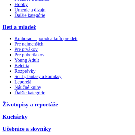
Hobby
Umenie a dizajn
Ďalšie kategórie
Deti a mládež
Knihorad – poradca kníh pre deti
Pre najmenších
Pre prvákov
Pre pubertiakov
Young Adult
Beletria
Rozprávky
Sci-fi, fantasy a komiksy
Leporelá
Náučné knihy
Ďalšie kategórie
Životopisy a reportáže
Kuchárky
Učebnice a slovníky