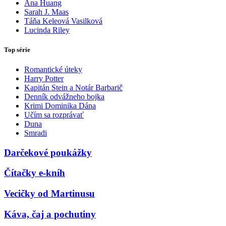
Ana Huang
Sarah J. Maas
Táňa Keleová Vasilková
Lucinda Riley
Top série
Romantické úteky
Harry Potter
Kapitán Stein a Notár Barbarič
Denník odvážneho bojka
Krimi Dominika Dána
Učím sa rozprávať
Duna
Smradi
Darčekové poukážky
Čítačky e-kníh
Vecičky od Martinusu
Káva, čaj a pochutiny