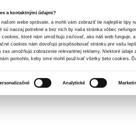
es a kontaktnými údajmi?
našom webe správate, a mohli vám zobraziť tie najlepšie tipy n
é sú naozaj potrebné a bez nich by naša stránka vôbec nefung
 cookies, ktoré nám umožňujú zisťovať, ako náš web funguje, a 
ačné cookies nám dovoľujú prispôsobovať stránku pre vašu lepši
zas umožňujú zobrazenie relevantnej reklamy. Niektoré údaje z
y nám pomohlo, keby sme mohli používať všetky tieto cookies. 
ersonalizačné
Analytické
Marketi