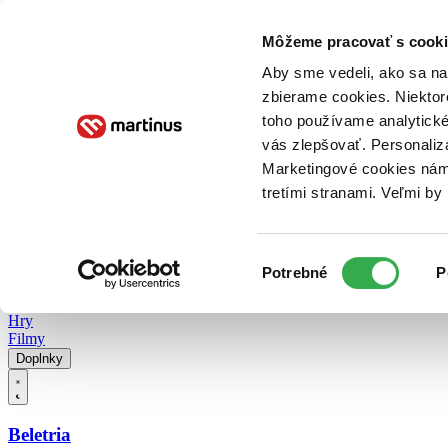
Doručenie
Kníhkupectvá
Knihovrátok
Poukážky
Knižný blog
Kontakt
Môžeme pracovať s cooki
Aby sme vedeli, ako sa na 
zbierame cookies. Niektor
E-knihy
Audioknihy
Hry
Filmy
Knihy
Doplnky
toho používame analytické
vás zlepšovať. Personaliz
Vyhľadávanie
Marketingové cookies nám 
tretími stranami. Veľmi b
Prihlásiť
Vyhľadávanie
Výber
Knihy
Potrebné
P
súhlasu
E-knihy
Audioknihy
Hry
Filmy
Doplnky
Beletria