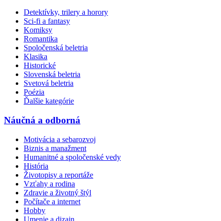
Detektívky, trilery a horory
Sci-fi a fantasy
Komiksy
Romantika
Spoločenská beletria
Klasika
Historické
Slovenská beletria
Svetová beletria
Poézia
Ďalšie kategórie
Náučná a odborná
Motivácia a sebarozvoj
Biznis a manažment
Humanitné a spoločenské vedy
História
Životopisy a reportáže
Vzťahy a rodina
Zdravie a životný štýl
Počítače a internet
Hobby
Umenie a dizajn