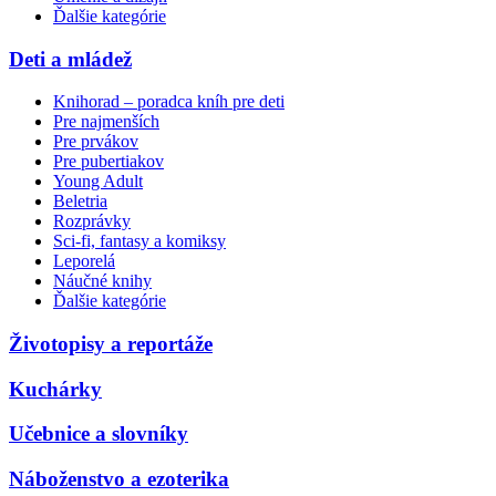
Ďalšie kategórie
Deti a mládež
Knihorad – poradca kníh pre deti
Pre najmenších
Pre prvákov
Pre pubertiakov
Young Adult
Beletria
Rozprávky
Sci-fi, fantasy a komiksy
Leporelá
Náučné knihy
Ďalšie kategórie
Životopisy a reportáže
Kuchárky
Učebnice a slovníky
Náboženstvo a ezoterika