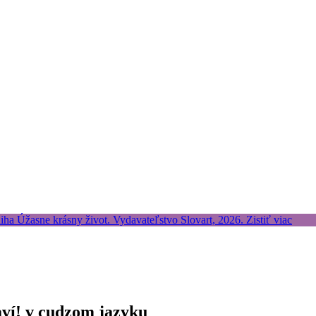
aví! v cudzom jazyku