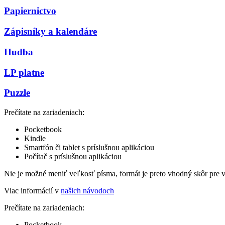
Papiernictvo
Zápisníky a kalendáre
Hudba
LP platne
Puzzle
Prečítate na zariadeniach:
Pocketbook
Kindle
Smartfón či tablet s príslušnou aplikáciou
Počítač s príslušnou aplikáciou
Nie je možné meniť veľkosť písma, formát je preto vhodný skôr pre 
Viac informácií v
našich návodoch
Prečítate na zariadeniach:
Pocketbook