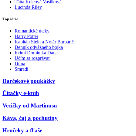
Táňa Keleová Vasilková
Lucinda Riley
Top série
Romantické úteky
Harry Potter
Kapitán Stein a Notár Barbarič
Denník odvážneho bojka
Krimi Dominika Dána
Učím sa rozprávať
Duna
Smradi
Darčekové poukážky
Čítačky e-kníh
Vecičky od Martinusu
Káva, čaj a pochutiny
Hrnčeky a fľaše