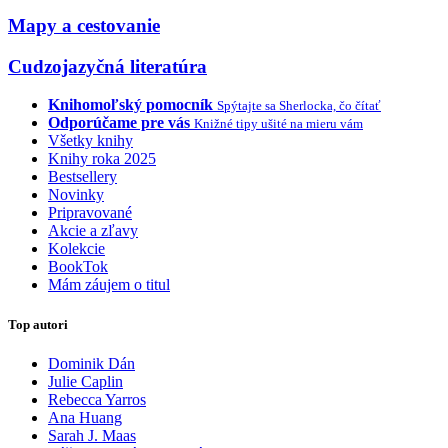
Mapy a cestovanie
Cudzojazyčná literatúra
Knihomoľský pomocník
Spýtajte sa Sherlocka, čo čítať
Odporúčame pre vás
Knižné tipy ušité na mieru vám
Všetky knihy
Knihy roka 2025
Bestsellery
Novinky
Pripravované
Akcie a zľavy
Kolekcie
BookTok
Mám záujem o titul
Top autori
Dominik Dán
Julie Caplin
Rebecca Yarros
Ana Huang
Sarah J. Maas