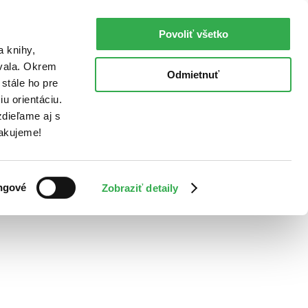
Povoliť všetko
a knihy,
ovala. Okrem
Odmietnuť
stále ho pre
u orientáciu.
dieľame aj s
Ďakujeme!
ngové
Zobraziť detaily