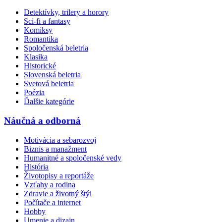
Detektívky, trilery a horory
Sci-fi a fantasy
Komiksy
Romantika
Spoločenská beletria
Klasika
Historické
Slovenská beletria
Svetová beletria
Poézia
Ďalšie kategórie
Náučná a odborná
Motivácia a sebarozvoj
Biznis a manažment
Humanitné a spoločenské vedy
História
Životopisy a reportáže
Vzťahy a rodina
Zdravie a životný štýl
Počítače a internet
Hobby
Umenie a dizajn