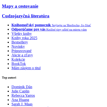
Mapy a cestovanie
Cudzojazyčná literatúra
Knihomoľský pomocník
Spýtajte sa Sherlocka, čo čítať
Odporúčame pre vás
Knižné tipy ušité na mieru vám
Všetky knihy
Knihy roka 2025
Bestsellery
Novinky
Pripravované
Akcie a zľavy
Kolekcie
BookTok
Mám záujem o titul
Top autori
Dominik Dán
Julie Caplin
Rebecca Yarros
Ana Huang
Sarah J. Maas