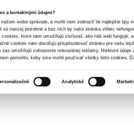
es a kontaktnými údajmi?
našom webe správate, a mohli vám zobraziť tie najlepšie tipy n
é sú naozaj potrebné a bez nich by naša stránka vôbec nefung
 cookies, ktoré nám umožňujú zisťovať, ako náš web funguje, a 
ačné cookies nám dovoľujú prispôsobovať stránku pre vašu lepši
zas umožňujú zobrazenie relevantnej reklamy. Niektoré údaje z
y nám pomohlo, keby sme mohli používať všetky tieto cookies. 
ersonalizačné
Analytické
Marketi