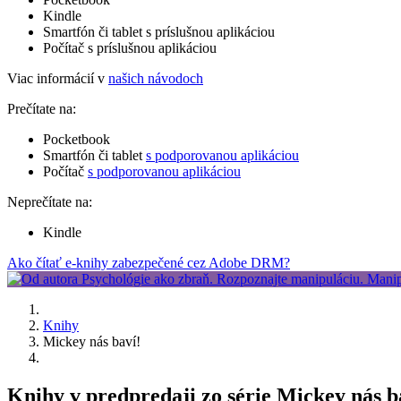
Kindle
Smartfón či tablet s príslušnou aplikáciou
Počítač s príslušnou aplikáciou
Viac informácií v
našich návodoch
Prečítate na:
Pocketbook
Smartfón či tablet
s podporovanou aplikáciou
Počítač
s podporovanou aplikáciou
Neprečítate na:
Kindle
Ako čítať e-knihy zabezpečené cez Adobe DRM?
Knihy
Mickey nás baví!
Knihy v predpredaji zo série Mickey nás b