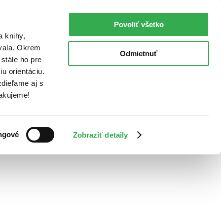
Povoliť všetko
a knihy,
ovala. Okrem
Odmietnuť
stále ho pre
u orientáciu.
dieľame aj s
Ďakujeme!
ngové
Zobraziť detaily