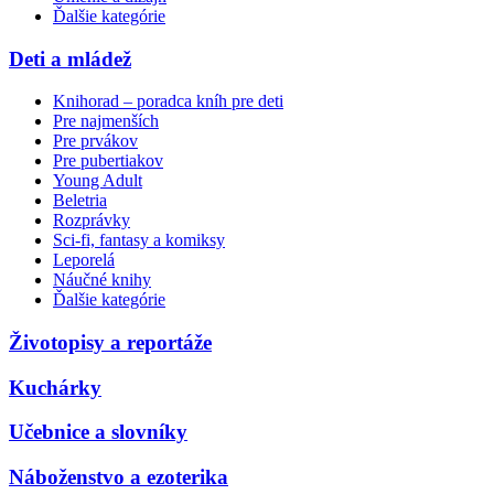
Ďalšie kategórie
Deti a mládež
Knihorad – poradca kníh pre deti
Pre najmenších
Pre prvákov
Pre pubertiakov
Young Adult
Beletria
Rozprávky
Sci-fi, fantasy a komiksy
Leporelá
Náučné knihy
Ďalšie kategórie
Životopisy a reportáže
Kuchárky
Učebnice a slovníky
Náboženstvo a ezoterika