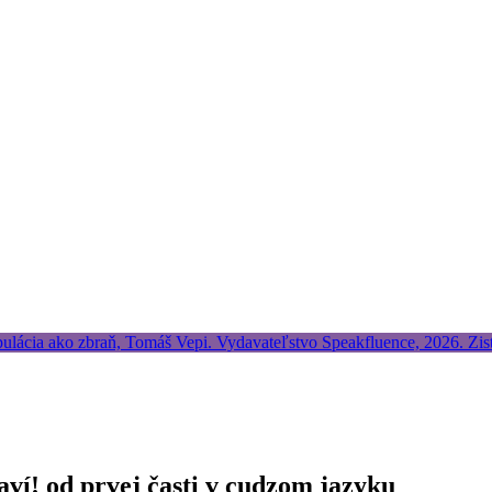
aví! od prvej časti v cudzom jazyku