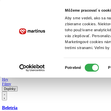
Doručenie
Kníhkupectvá
Knihovrátok
Poukážky
Knižný blog
Kontakt
Môžeme pracovať s cooki
Aby sme vedeli, ako sa na 
zbierame cookies. Niektor
E-knihy
Audioknihy
Hry
Filmy
Knihy
Doplnky
toho používame analytické
vás zlepšovať. Personaliz
Vyhľadávanie
Marketingové cookies nám 
tretími stranami. Veľmi b
Prihlásiť
Vyhľadávanie
Výber
Knihy
Potrebné
P
súhlasu
E-knihy
Audioknihy
Hry
Filmy
Doplnky
Beletria