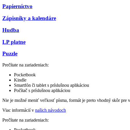
Papiernictvo
Zápisníky a kalendáre
Hudba
LP platne
Puzzle
Prečítate na zariadeniach:
Pocketbook
Kindle
Smartfón či tablet s príslušnou aplikáciou
Počítač s príslušnou aplikáciou
Nie je možné meniť veľkosť písma, formát je preto vhodný skôr pre 
Viac informácií v
našich návodoch
Prečítate na zariadeniach:
Pocketbook