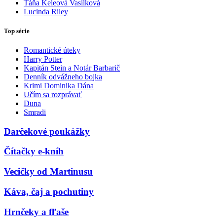
Táňa Keleová Vasilková
Lucinda Riley
Top série
Romantické úteky
Harry Potter
Kapitán Stein a Notár Barbarič
Denník odvážneho bojka
Krimi Dominika Dána
Učím sa rozprávať
Duna
Smradi
Darčekové poukážky
Čítačky e-kníh
Vecičky od Martinusu
Káva, čaj a pochutiny
Hrnčeky a fľaše