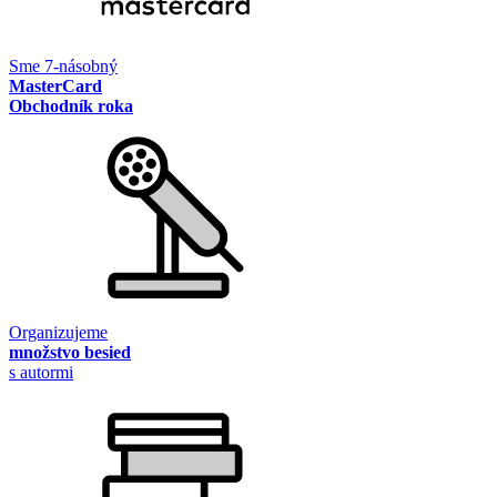
Sme 7-násobný
MasterCard
Obchodník roka
Organizujeme
množstvo besied
s autormi