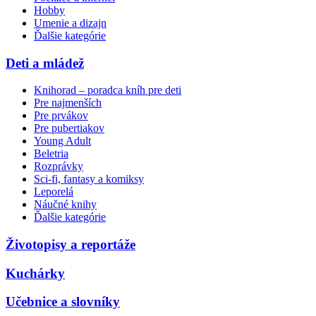
Hobby
Umenie a dizajn
Ďalšie kategórie
Deti a mládež
Knihorad – poradca kníh pre deti
Pre najmenších
Pre prvákov
Pre pubertiakov
Young Adult
Beletria
Rozprávky
Sci-fi, fantasy a komiksy
Leporelá
Náučné knihy
Ďalšie kategórie
Životopisy a reportáže
Kuchárky
Učebnice a slovníky