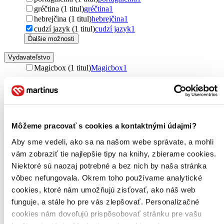
gréčtina (1 titul)
gréčtina
1
hebrejčina (1 titul)
hebrejčina
1
cudzí jazyk (1 titul)
cudzí jazyk
1
Ďalšie možnosti
Vydavateľstvo
Magicbox (1 titul)
Magicbox
1
Zúžiť výber
Zoradiť
Môžeme pracovať s cookies a kontaktnými údajmi?
Aby sme vedeli, ako sa na našom webe správate, a mohli
Od poslednej časti
vám zobraziť tie najlepšie tipy na knihy, zbierame cookies.
Od prvej časti
Bestsellery
Niektoré sú naozaj potrebné a bez nich by naša stránka
Top hodnotené
vôbec nefungovala. Okrem toho používame analytické
Novinky
cookies, ktoré nám umožňujú zisťovať, ako náš web
Najdrahšie
Najlacnejšie
funguje, a stále ho pre vás zlepšovať. Personalizačné
cookies nám dovoľujú prispôsobovať stránku pre vašu