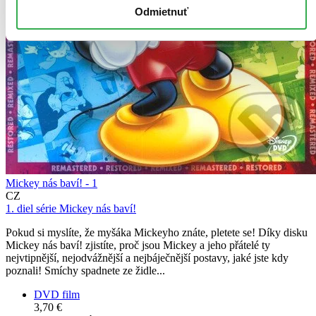
Odmietnuť
Mickey nás baví! - 1
CZ
1. diel série
Mickey nás baví!
Pokud si myslíte, že myšáka Mickeyho znáte, pletete se! Díky disku
Mickey nás baví! zjistíte, proč jsou Mickey a jeho přátelé ty
nejvtipnější, nejodvážnější a nejbáječnější postavy, jaké jste kdy
poznali! Smíchy spadnete ze židle...
DVD film
3,70 €