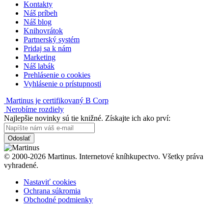
Kontakty
Náš príbeh
Náš blog
Knihovrátok
Partnerský systém
Pridaj sa k nám
Marketing
Náš labák
Prehlásenie o cookies
Vyhlásenie o prístupnosti
Martinus je certifikovaný B Corp
Nerobíme rozdiely
Najlepšie novinky sú tie knižné. Získajte ich ako prví:
Odoslať
© 2000-2026 Martinus. Internetové kníhkupectvo. Všetky práva
vyhradené.
Nastaviť cookies
Ochrana súkromia
Obchodné podmienky