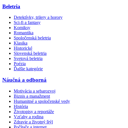
Beletria
Detektívky, trilery a horory
Sci-fi a fantasy
Komiksy
Romantika
Spoločenská beletria
Klasika
Historické
Slovenská beletria
Svetová beletria
Poézia
Ďalšie kategórie
Náučná a odborná
Motivácia a sebarozvoj
Biznis a manažment
Humanitné a spoločenské vedy
História
Životopisy a reportáže
Vzťahy a rodina
Zdravie a životný štýl
Počítače a internet