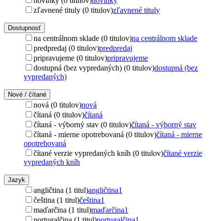
novinky (0 titulov)
novinky
zľavnené tituly (0 titulov)
zľavnené tituly
Dostupnosť
na centrálnom sklade (0 titulov)
na centrálnom sklade
predpredaj (0 titulov)
predpredaj
pripravujeme (0 titulov)
pripravujeme
dostupná (bez vypredaných) (0 titulov)
dostupná (bez
vypredaných)
Nové / čítané
nová (0 titulov)
nová
čítaná (0 titulov)
čítaná
čítaná - výborný stav (0 titulov)
čítaná - výborný stav
čítaná - mierne opotrebovaná (0 titulov)
čítaná - mierne
opotrebovaná
čítané verzie vypredaných kníh (0 titulov)
čítané verzie
vypredaných kníh
Jazyk
angličtina (1 titul)
angličtina
1
čeština (1 titul)
čeština
1
maďarčina (1 titul)
maďarčina
1
portugalčina (1 titul)
portugalčina
1