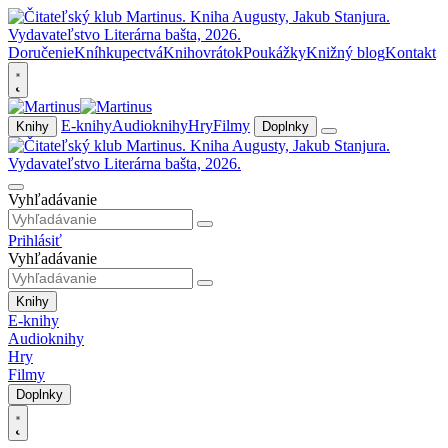
Doručenie
Kníhkupectvá
Knihovrátok
Poukážky
Knižný blog
Kontakt
E-knihy
Audioknihy
Hry
Filmy
Knihy
Doplnky
Vyhľadávanie
Prihlásiť
Vyhľadávanie
Knihy
E-knihy
Audioknihy
Hry
Filmy
Doplnky