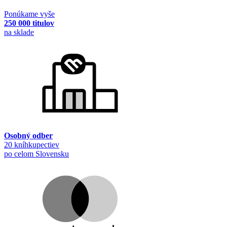
Ponúkame vyše
250 000 titulov
na sklade
Osobný odber
20 kníhkupectiev
po celom Slovensku