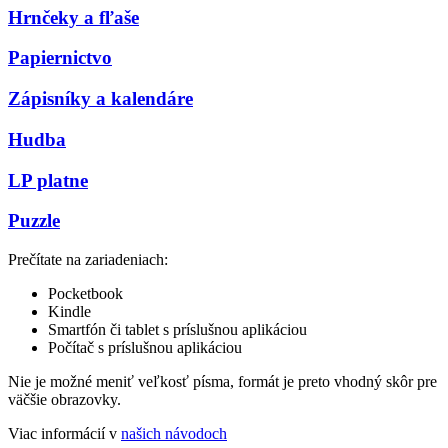
Hrnčeky a fľaše
Papiernictvo
Zápisníky a kalendáre
Hudba
LP platne
Puzzle
Prečítate na zariadeniach:
Pocketbook
Kindle
Smartfón či tablet s príslušnou aplikáciou
Počítač s príslušnou aplikáciou
Nie je možné meniť veľkosť písma, formát je preto vhodný skôr pre
väčšie obrazovky.
Viac informácií v
našich návodoch