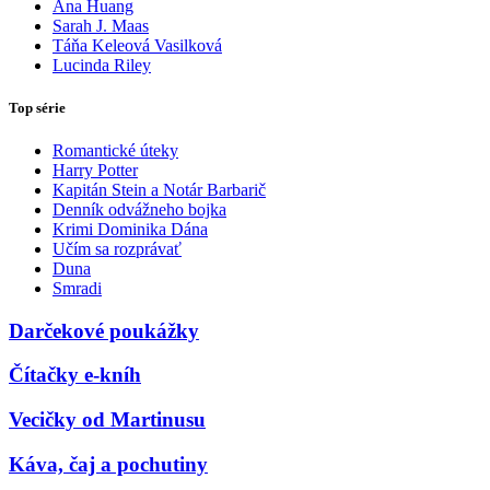
Ana Huang
Sarah J. Maas
Táňa Keleová Vasilková
Lucinda Riley
Top série
Romantické úteky
Harry Potter
Kapitán Stein a Notár Barbarič
Denník odvážneho bojka
Krimi Dominika Dána
Učím sa rozprávať
Duna
Smradi
Darčekové poukážky
Čítačky e-kníh
Vecičky od Martinusu
Káva, čaj a pochutiny