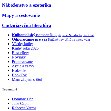
Náboženstvo a ezoterika
Mapy a cestovanie
Cudzojazyčná literatúra
Knihomoľský pomocník
Spýtajte sa Sherlocka, čo čítať
Odporúčame pre vás
Knižné tipy ušité na mieru vám
Všetky knihy
Knihy roka 2025
Bestsellery
Novinky
Pripravované
Akcie a zľavy
Kolekcie
BookTok
Mám záujem o titul
Top autori
Dominik Dán
Julie Caplin
Rebecca Yarros