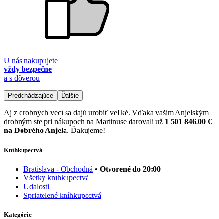
U nás nakupujete
vždy bezpečne
a s dôverou
Predchádzajúce
Ďalšie
Aj z drobných vecí sa dajú urobiť veľké. Vďaka vašim Anjelským
drobným ste pri nákupoch na Martinuse darovali už
1 501 846,00 €
na Dobrého Anjela
. Ďakujeme!
Kníhkupectvá
Bratislava - Obchodná
• Otvorené do 20:00
Všetky kníhkupectvá
Udalosti
Spriatelené kníhkupectvá
Kategórie