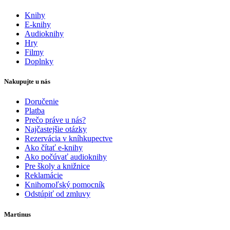
Knihy
E-knihy
Audioknihy
Hry
Filmy
Doplnky
Nakupujte u nás
Doručenie
Platba
Prečo práve u nás?
Najčastejšie otázky
Rezervácia v kníhkupectve
Ako čítať e-knihy
Ako počúvať audioknihy
Pre školy a knižnice
Reklamácie
Knihomoľský pomocník
Odstúpiť od zmluvy
Martinus