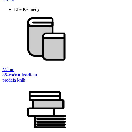
Elle Kennedy
Máme
35-ročnú tradíciu
predaja kníh