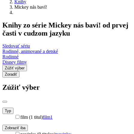
Knihy
Mickey nás baví!
Knihy zo série Mickey nás baví! od prvej
časti v cudzom jazyku
Sledovať sériu
Rodinné, animované a detské
Rodinné
Disney filmy
Zúžiť výber
Zoradiť
Zúžiť výber
Typ
film (1 titul)
film
1
Zobraziť iba