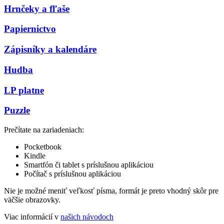
Hrnčeky a fľaše
Papiernictvo
Zápisníky a kalendáre
Hudba
LP platne
Puzzle
Prečítate na zariadeniach:
Pocketbook
Kindle
Smartfón či tablet s príslušnou aplikáciou
Počítač s príslušnou aplikáciou
Nie je možné meniť veľkosť písma, formát je preto vhodný skôr pre
väčšie obrazovky.
Viac informácií v
našich návodoch