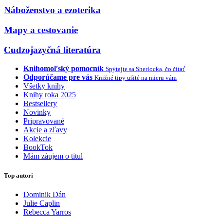
Náboženstvo a ezoterika
Mapy a cestovanie
Cudzojazyčná literatúra
Knihomoľský pomocník
Spýtajte sa Sherlocka, čo čítať
Odporúčame pre vás
Knižné tipy ušité na mieru vám
Všetky knihy
Knihy roka 2025
Bestsellery
Novinky
Pripravované
Akcie a zľavy
Kolekcie
BookTok
Mám záujem o titul
Top autori
Dominik Dán
Julie Caplin
Rebecca Yarros