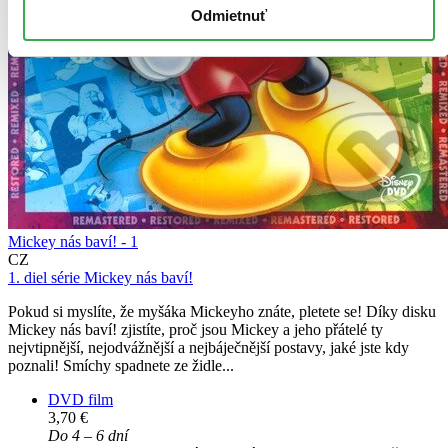
Odmietnuť
Mickey nás baví! - 1
CZ
1. diel série
Mickey nás baví!
Pokud si myslíte, že myšáka Mickeyho znáte, pletete se! Díky disku
Mickey nás baví! zjistíte, proč jsou Mickey a jeho přátelé ty
nejvtipnější, nejodvážnější a nejbáječnější postavy, jaké jste kdy
poznali! Smíchy spadnete ze židle...
DVD film
3,70 €
Do 4 – 6 dní