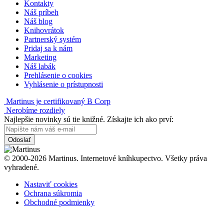
Kontakty
Náš príbeh
Náš blog
Knihovrátok
Partnerský systém
Pridaj sa k nám
Marketing
Náš labák
Prehlásenie o cookies
Vyhlásenie o prístupnosti
Martinus je certifikovaný B Corp
Nerobíme rozdiely
Najlepšie novinky sú tie knižné. Získajte ich ako prví:
Odoslať
© 2000-2026 Martinus. Internetové kníhkupectvo. Všetky práva
vyhradené.
Nastaviť cookies
Ochrana súkromia
Obchodné podmienky