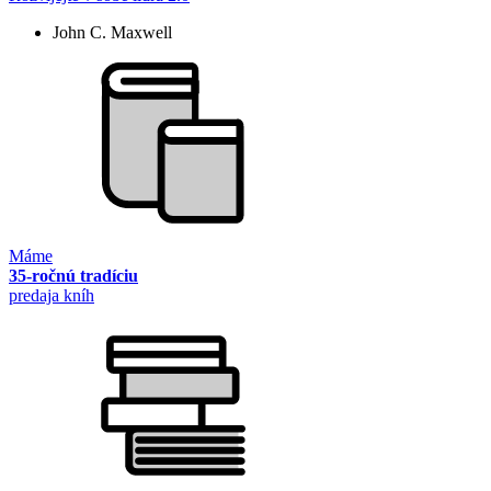
John C. Maxwell
Máme
35-ročnú tradíciu
predaja kníh