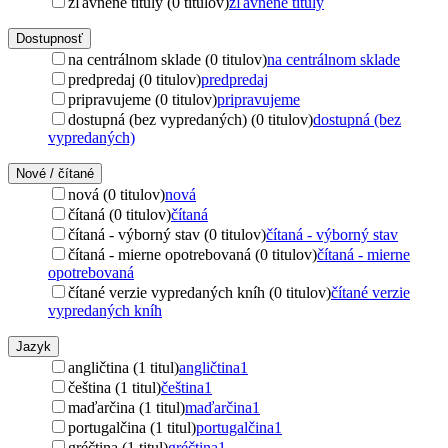
zľavnené tituly (0 titulov)
zľavnené tituly
Dostupnosť
na centrálnom sklade (0 titulov)
na centrálnom sklade
predpredaj (0 titulov)
predpredaj
pripravujeme (0 titulov)
pripravujeme
dostupná (bez vypredaných) (0 titulov)
dostupná (bez
vypredaných)
Nové / čítané
nová (0 titulov)
nová
čítaná (0 titulov)
čítaná
čítaná - výborný stav (0 titulov)
čítaná - výborný stav
čítaná - mierne opotrebovaná (0 titulov)
čítaná - mierne
opotrebovaná
čítané verzie vypredaných kníh (0 titulov)
čítané verzie
vypredaných kníh
Jazyk
angličtina (1 titul)
angličtina
1
čeština (1 titul)
čeština
1
maďarčina (1 titul)
maďarčina
1
portugalčina (1 titul)
portugalčina
1
gréčtina (1 titul)
gréčtina
1