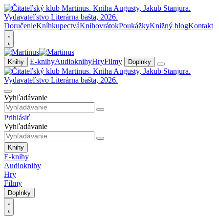
Doručenie
Kníhkupectvá
Knihovrátok
Poukážky
Knižný blog
Kontakt
E-knihy
Audioknihy
Hry
Filmy
Knihy
Doplnky
Vyhľadávanie
Prihlásiť
Vyhľadávanie
Knihy
E-knihy
Audioknihy
Hry
Filmy
Doplnky