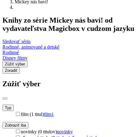
Mickey nás baví!
Knihy zo série Mickey nás baví! od
vydavateľstva Magicbox v cudzom jazyku
Sledovať sériu
Rodinné, animované a detské
Rodinné
Disney filmy
Zúžiť výber
Zoradiť
Zúžiť výber
Typ
film (1 titul)
film
1
Zobraziť iba
novinky (0 titulov)
novinky