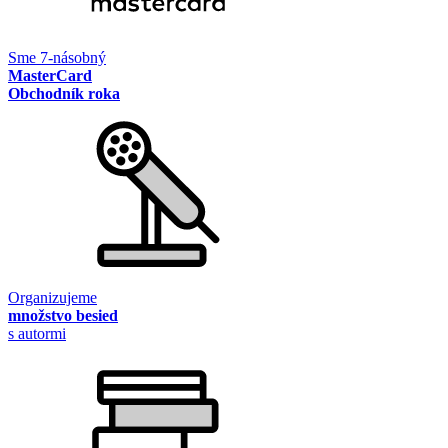
Sme 7-násobný
MasterCard
Obchodník roka
Organizujeme
množstvo besied
s autormi