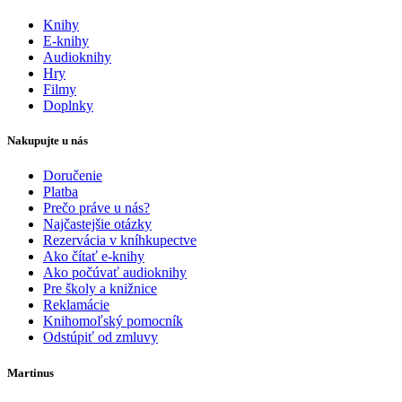
Knihy
E-knihy
Audioknihy
Hry
Filmy
Doplnky
Nakupujte u nás
Doručenie
Platba
Prečo práve u nás?
Najčastejšie otázky
Rezervácia v kníhkupectve
Ako čítať e-knihy
Ako počúvať audioknihy
Pre školy a knižnice
Reklamácie
Knihomoľský pomocník
Odstúpiť od zmluvy
Martinus