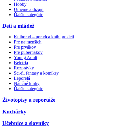
Hobby
Umenie a dizajn
Ďalšie kategórie
Deti a mládež
Knihorad – poradca kníh pre deti
Pre najmenších
Pre prvákov
Pre pubertiakov
Young Adult
Beletria
Rozprávky
Sci-fi, fantasy a komiksy
Leporelá
Náučné knihy
Ďalšie kategórie
Životopisy a reportáže
Kuchárky
Učebnice a slovníky