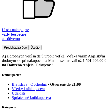
U nás nakupujete
vždy bezpečne
a s dôverou
Predchádzajúce
Ďalšie
Aj z drobných vecí sa dajú urobiť veľké. Vďaka vašim Anjelským
drobným ste pri nákupoch na Martinuse darovali už
1 501 406,00 €
na Dobrého Anjela
. Ďakujeme!
Kníhkupectvá
Bratislava - Obchodná
• Otvorené do 21:00
Všetky kníhkupectvá
Udalosti
Spriatelené kníhkupectvá
Kategórie