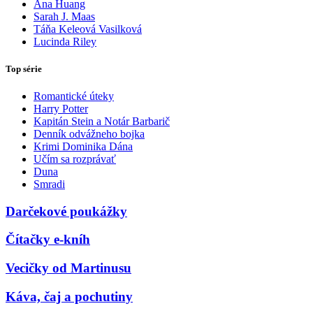
Ana Huang
Sarah J. Maas
Táňa Keleová Vasilková
Lucinda Riley
Top série
Romantické úteky
Harry Potter
Kapitán Stein a Notár Barbarič
Denník odvážneho bojka
Krimi Dominika Dána
Učím sa rozprávať
Duna
Smradi
Darčekové poukážky
Čítačky e-kníh
Vecičky od Martinusu
Káva, čaj a pochutiny