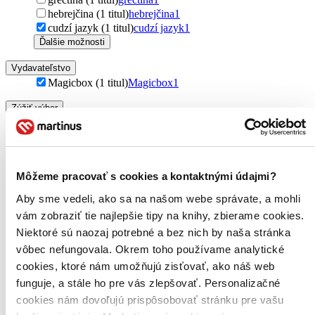
hebrejčina (1 titul)
hebrejčina
1
cudzí jazyk (1 titul)
cudzí jazyk
1
Ďalšie možnosti
Vydavateľstvo
Magicbox (1 titul)
Magicbox
1
Zúžiť výber
Zoradiť
Môžeme pracovať s cookies a kontaktnými údajmi?
Od poslednej časti
Aby sme vedeli, ako sa na našom webe správate, a mohli
Od prvej časti
vám zobraziť tie najlepšie tipy na knihy, zbierame cookies.
Bestsellery
Top hodnotené
Niektoré sú naozaj potrebné a bez nich by naša stránka
Novinky
vôbec nefungovala. Okrem toho používame analytické
Najdrahšie
cookies, ktoré nám umožňujú zisťovať, ako náš web
Najlacnejšie
funguje, a stále ho pre vás zlepšovať. Personalizačné
cookies nám dovoľujú prispôsobovať stránku pre vašu
Použité filtre