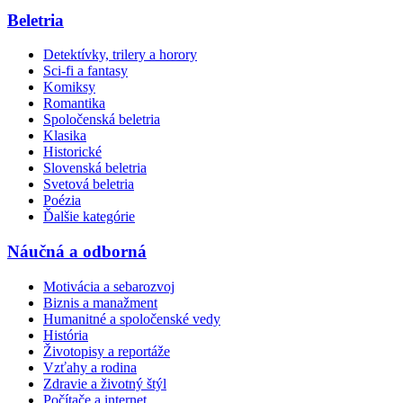
Beletria
Detektívky, trilery a horory
Sci-fi a fantasy
Komiksy
Romantika
Spoločenská beletria
Klasika
Historické
Slovenská beletria
Svetová beletria
Poézia
Ďalšie kategórie
Náučná a odborná
Motivácia a sebarozvoj
Biznis a manažment
Humanitné a spoločenské vedy
História
Životopisy a reportáže
Vzťahy a rodina
Zdravie a životný štýl
Počítače a internet