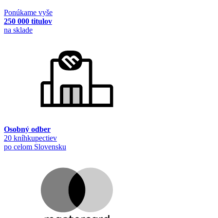
Ponúkame vyše
250 000 titulov
na sklade
Osobný odber
20 kníhkupectiev
po celom Slovensku