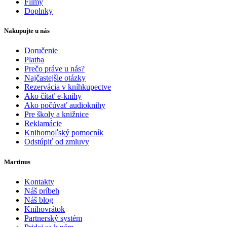
Filmy
Doplnky
Nakupujte u nás
Doručenie
Platba
Prečo práve u nás?
Najčastejšie otázky
Rezervácia v kníhkupectve
Ako čítať e-knihy
Ako počúvať audioknihy
Pre školy a knižnice
Reklamácie
Knihomoľský pomocník
Odstúpiť od zmluvy
Martinus
Kontakty
Náš príbeh
Náš blog
Knihovrátok
Partnerský systém