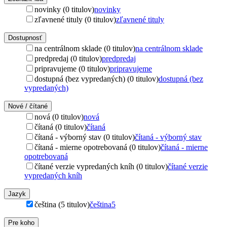
novinky (0 titulov)
novinky
zľavnené tituly (0 titulov)
zľavnené tituly
Dostupnosť
na centrálnom sklade (0 titulov)
na centrálnom sklade
predpredaj (0 titulov)
predpredaj
pripravujeme (0 titulov)
pripravujeme
dostupná (bez vypredaných) (0 titulov)
dostupná (bez
vypredaných)
Nové / čítané
nová (0 titulov)
nová
čítaná (0 titulov)
čítaná
čítaná - výborný stav (0 titulov)
čítaná - výborný stav
čítaná - mierne opotrebovaná (0 titulov)
čítaná - mierne
opotrebovaná
čítané verzie vypredaných kníh (0 titulov)
čítané verzie
vypredaných kníh
Jazyk
čeština (5 titulov)
čeština
5
Pre koho