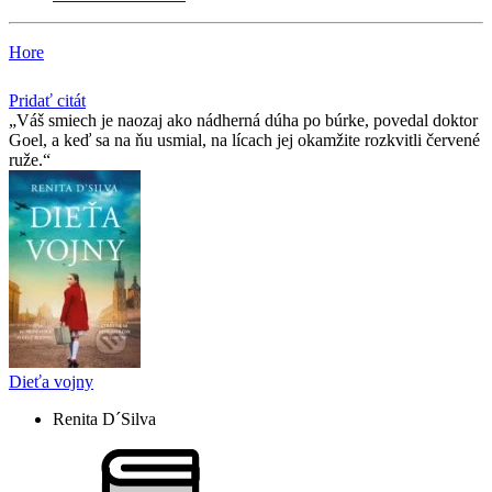
Hore
Pridať citát
Váš smiech je naozaj ako nádherná dúha po búrke, povedal doktor
Goel, a keď sa na ňu usmial, na lícach jej okamžite rozkvitli červené
ruže.
Dieťa vojny
Renita D´Silva