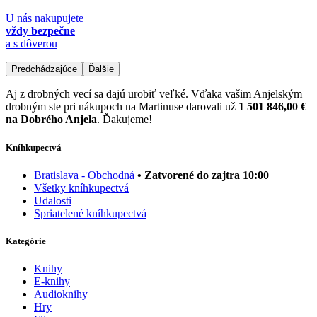
U nás nakupujete
vždy bezpečne
a s dôverou
Predchádzajúce
Ďalšie
Aj z drobných vecí sa dajú urobiť veľké. Vďaka vašim Anjelským
drobným ste pri nákupoch na Martinuse darovali už
1 501 846,00 €
na Dobrého Anjela
. Ďakujeme!
Kníhkupectvá
Bratislava - Obchodná
• Zatvorené do zajtra 10:00
Všetky kníhkupectvá
Udalosti
Spriatelené kníhkupectvá
Kategórie
Knihy
E-knihy
Audioknihy
Hry