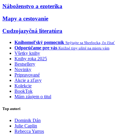
Náboženstvo a ezoterika
Mapy a cestovanie
Cudzojazyčná literatúra
Knihomoľský pomocník
Spýtajte sa Sherlocka, čo čítať
Odporúčame pre vás
Knižné tipy ušité na mieru vám
Všetky knihy
Knihy roka 2025
Bestsellery
Novinky
Pripravované
Akcie a zľavy
Kolekcie
BookTok
Mám záujem o titul
Top autori
Dominik Dán
Julie Caplin
Rebecca Yarros