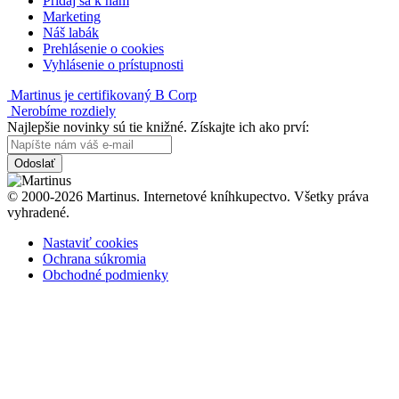
Pridaj sa k nám
Marketing
Náš labák
Prehlásenie o cookies
Vyhlásenie o prístupnosti
Martinus je certifikovaný B Corp
Nerobíme rozdiely
Najlepšie novinky sú tie knižné. Získajte ich ako prví:
Odoslať
© 2000-2026 Martinus. Internetové kníhkupectvo. Všetky práva
vyhradené.
Nastaviť cookies
Ochrana súkromia
Obchodné podmienky