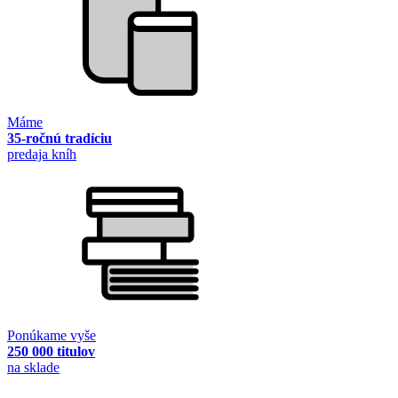
Máme
35-ročnú tradíciu
predaja kníh
Ponúkame vyše
250 000 titulov
na sklade