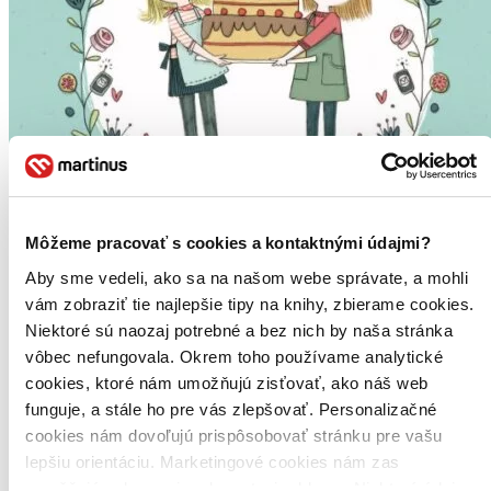
Môžeme pracovať s cookies a kontaktnými údajmi?
Aby sme vedeli, ako sa na našom webe správate, a mohli
vám zobraziť tie najlepšie tipy na knihy, zbierame cookies.
Niektoré sú naozaj potrebné a bez nich by naša stránka
vôbec nefungovala. Okrem toho používame analytické
Přátelství plné koláčů: Špetka tajemství
cookies, ktoré nám umožňujú zisťovať, ako náš web
CZ
funguje, a stále ho pre vás zlepšovať. Personalizačné
Linda Chapman
cookies nám dovoľujú prispôsobovať stránku pre vašu
2. diel série
Přátelství plné koláčů
lepšiu orientáciu. Marketingové cookies nám zas
umožňujú zobrazenie relevantnej reklamy. Niektoré údaje