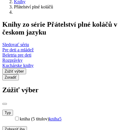
Knihy
Přátelství plné koláčů
Knihy zo série Přátelství plné koláčů v
českom jazyku
Sledovať sériu
Pre deti a mládež
Beletria pre deti
Rozprávky
Kuchárske knihy
Zúžiť výber
Zoradiť
Zúžiť výber
Typ
kniha (5 titulov)
kniha
5
Zobraziť iba