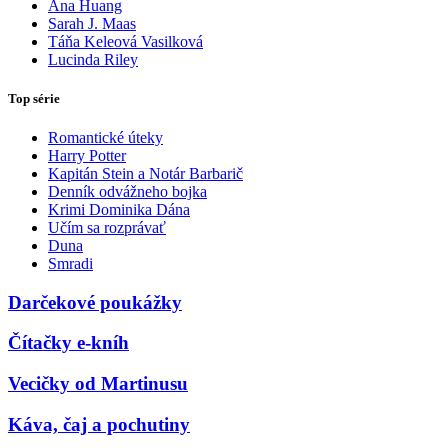
Ana Huang
Sarah J. Maas
Táňa Keleová Vasilková
Lucinda Riley
Top série
Romantické úteky
Harry Potter
Kapitán Stein a Notár Barbarič
Denník odvážneho bojka
Krimi Dominika Dána
Učím sa rozprávať
Duna
Smradi
Darčekové poukážky
Čítačky e-kníh
Vecičky od Martinusu
Káva, čaj a pochutiny