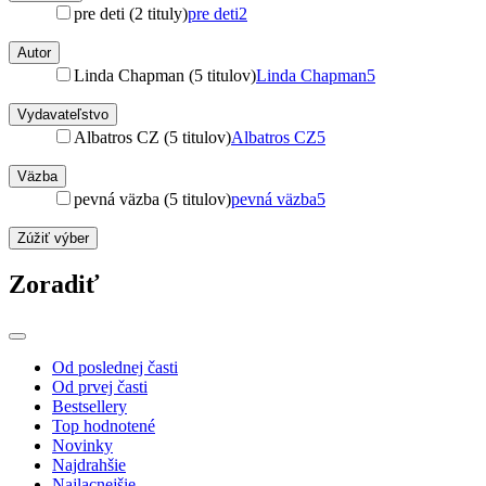
pre deti (2 tituly)
pre deti
2
Autor
Linda Chapman (5 titulov)
Linda Chapman
5
Vydavateľstvo
Albatros CZ (5 titulov)
Albatros CZ
5
Väzba
pevná väzba (5 titulov)
pevná väzba
5
Zúžiť výber
Zoradiť
Od poslednej časti
Od prvej časti
Bestsellery
Top hodnotené
Novinky
Najdrahšie
Najlacnejšie