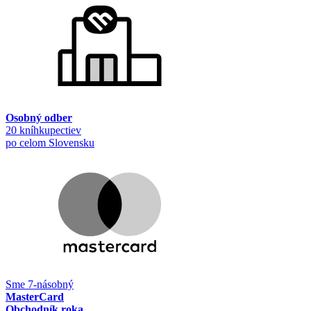
Osobný odber
20 kníhkupectiev
po celom Slovensku
Sme 7-násobný
MasterCard
Obchodník roka