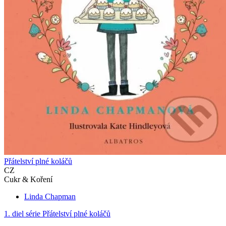
Přátelství plné koláčů
CZ
Cukr & Koření
Linda Chapman
1. diel série
Přátelství plné koláčů