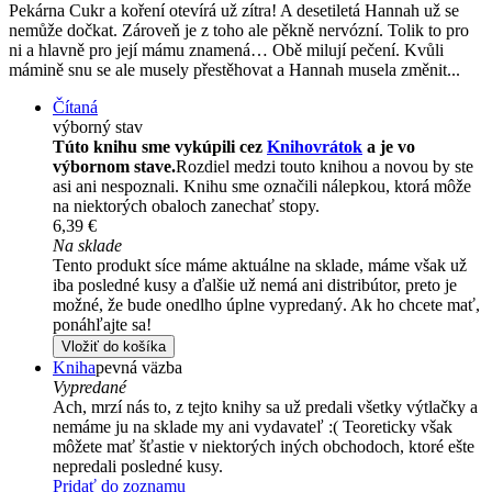
Pekárna Cukr a koření otevírá už zítra! A desetiletá Hannah už se
nemůže dočkat. Zároveň je z toho ale pěkně nervózní. Tolik to pro
ni a hlavně pro její mámu znamená… Obě milují pečení. Kvůli
mámině snu se ale musely přestěhovat a Hannah musela změnit...
Čítaná
výborný stav
Túto knihu sme vykúpili cez
Knihovrátok
a je vo
výbornom stave.
Rozdiel medzi touto knihou a novou by ste
asi ani nespoznali. Knihu sme označili nálepkou, ktorá môže
na niektorých obaloch zanechať stopy.
6,39 €
Na sklade
Tento produkt síce máme aktuálne na sklade, máme však už
iba posledné kusy a ďalšie už nemá ani distribútor, preto je
možné, že bude onedlho úplne vypredaný. Ak ho chcete mať,
ponáhľajte sa!
Vložiť do košíka
Kniha
pevná väzba
Vypredané
Ach, mrzí nás to, z tejto knihy sa už predali všetky výtlačky a
nemáme ju na sklade my ani vydavateľ :( Teoreticky však
môžete mať šťastie v niektorých iných obchodoch, ktoré ešte
nepredali posledné kusy.
Pridať do zoznamu