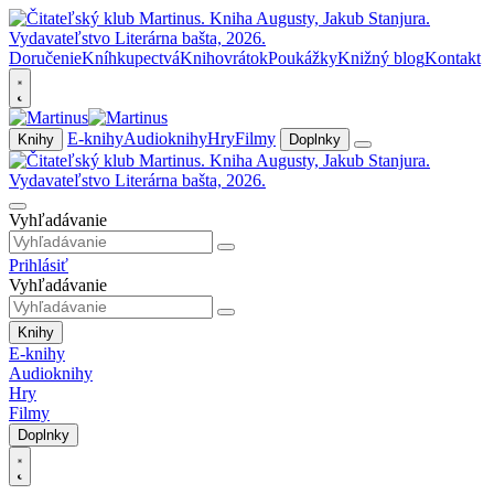
Doručenie
Kníhkupectvá
Knihovrátok
Poukážky
Knižný blog
Kontakt
E-knihy
Audioknihy
Hry
Filmy
Knihy
Doplnky
Vyhľadávanie
Prihlásiť
Vyhľadávanie
Knihy
E-knihy
Audioknihy
Hry
Filmy
Doplnky