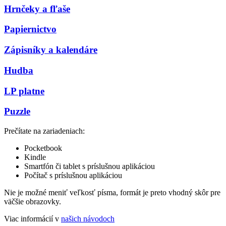
Hrnčeky a fľaše
Papiernictvo
Zápisníky a kalendáre
Hudba
LP platne
Puzzle
Prečítate na zariadeniach:
Pocketbook
Kindle
Smartfón či tablet s príslušnou aplikáciou
Počítač s príslušnou aplikáciou
Nie je možné meniť veľkosť písma, formát je preto vhodný skôr pre
väčšie obrazovky.
Viac informácií v
našich návodoch