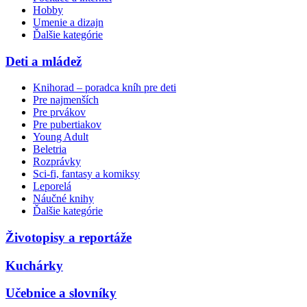
Hobby
Umenie a dizajn
Ďalšie kategórie
Deti a mládež
Knihorad – poradca kníh pre deti
Pre najmenších
Pre prvákov
Pre pubertiakov
Young Adult
Beletria
Rozprávky
Sci-fi, fantasy a komiksy
Leporelá
Náučné knihy
Ďalšie kategórie
Životopisy a reportáže
Kuchárky
Učebnice a slovníky