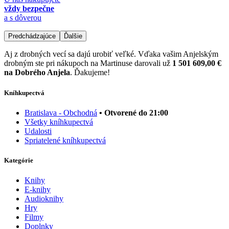
vždy bezpečne
a s dôverou
Predchádzajúce
Ďalšie
Aj z drobných vecí sa dajú urobiť veľké. Vďaka vašim Anjelským
drobným ste pri nákupoch na Martinuse darovali už
1 501 609,00 €
na Dobrého Anjela
. Ďakujeme!
Kníhkupectvá
Bratislava - Obchodná
• Otvorené do 21:00
Všetky kníhkupectvá
Udalosti
Spriatelené kníhkupectvá
Kategórie
Knihy
E-knihy
Audioknihy
Hry
Filmy
Doplnky