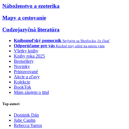
Náboženstvo a ezoterika
Mapy a cestovanie
Cudzojazyčná literatúra
Knihomoľský pomocník
Spýtajte sa Sherlocka, čo čítať
Odporúčame pre vás
Knižné tipy ušité na mieru vám
Všetky knihy
Knihy roka 2025
Bestsellery
Novinky
Pripravované
Akcie a zľavy
Kolekcie
BookTok
Mám záujem o titul
Top autori
Dominik Dán
Julie Caplin
Rebecca Yarros