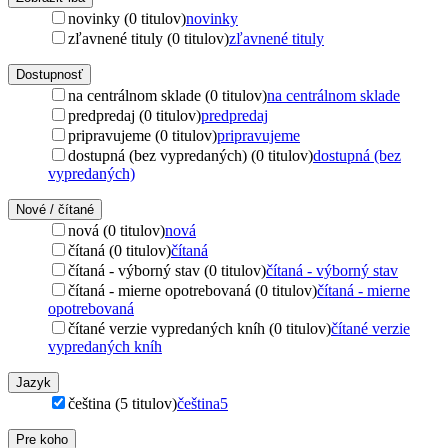
novinky (0 titulov)
novinky
zľavnené tituly (0 titulov)
zľavnené tituly
Dostupnosť
na centrálnom sklade (0 titulov)
na centrálnom sklade
predpredaj (0 titulov)
predpredaj
pripravujeme (0 titulov)
pripravujeme
dostupná (bez vypredaných) (0 titulov)
dostupná (bez
vypredaných)
Nové / čítané
nová (0 titulov)
nová
čítaná (0 titulov)
čítaná
čítaná - výborný stav (0 titulov)
čítaná - výborný stav
čítaná - mierne opotrebovaná (0 titulov)
čítaná - mierne
opotrebovaná
čítané verzie vypredaných kníh (0 titulov)
čítané verzie
vypredaných kníh
Jazyk
čeština (5 titulov)
čeština
5
Pre koho