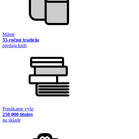
Máme
35-ročnú tradíciu
predaja kníh
Ponúkame vyše
250 000 titulov
na sklade