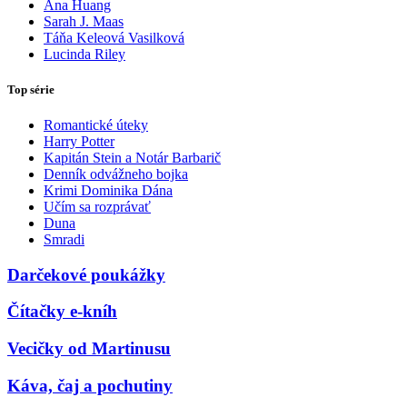
Ana Huang
Sarah J. Maas
Táňa Keleová Vasilková
Lucinda Riley
Top série
Romantické úteky
Harry Potter
Kapitán Stein a Notár Barbarič
Denník odvážneho bojka
Krimi Dominika Dána
Učím sa rozprávať
Duna
Smradi
Darčekové poukážky
Čítačky e-kníh
Vecičky od Martinusu
Káva, čaj a pochutiny