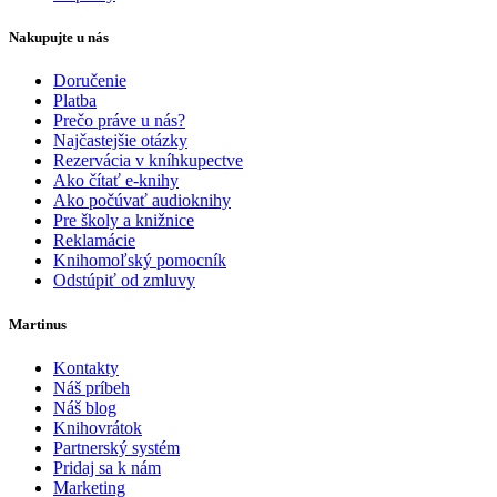
Nakupujte u nás
Doručenie
Platba
Prečo práve u nás?
Najčastejšie otázky
Rezervácia v kníhkupectve
Ako čítať e-knihy
Ako počúvať audioknihy
Pre školy a knižnice
Reklamácie
Knihomoľský pomocník
Odstúpiť od zmluvy
Martinus
Kontakty
Náš príbeh
Náš blog
Knihovrátok
Partnerský systém
Pridaj sa k nám
Marketing