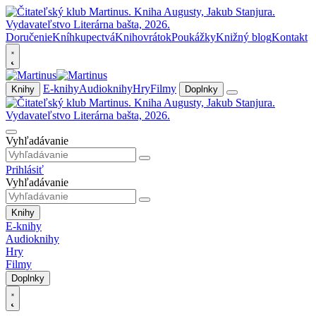
Doručenie
Kníhkupectvá
Knihovrátok
Poukážky
Knižný blog
Kontakt
E-knihy
Audioknihy
Hry
Filmy
Knihy
Doplnky
Vyhľadávanie
Prihlásiť
Vyhľadávanie
Knihy
E-knihy
Audioknihy
Hry
Filmy
Doplnky