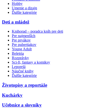
Hobby
Umenie a dizajn
Ďalšie kategórie
Deti a mládež
Knihorad – poradca kníh pre deti
Pre najmenších
Pre prvákov
Pre pubertiakov
Young Adult
Beletria
Rozprávky
Sci-fi, fantasy a komiksy
Leporelá
Náučné knihy
Ďalšie kategórie
Životopisy a reportáže
Kuchárky
Učebnice a slovníky