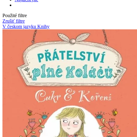
Použité filtre
Zrušiť filtre
V českom jazyku
Knihy