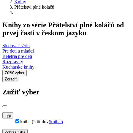
Knihy
Přátelství plné koláčů
Knihy zo série Přátelství plné koláčů od
prvej časti v českom jazyku
Sledovať sériu
Pre deti a mládež
Beletria pre deti
Rozprávky
Kuchárske knihy
Zúžiť výber
Zoradiť
Zúžiť výber
Typ
kniha (5 titulov)
kniha
5
Zobraziť iba