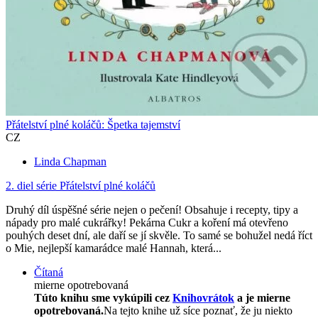
Přátelství plné koláčů: Špetka tajemství
CZ
Linda Chapman
2. diel série
Přátelství plné koláčů
Druhý díl úspěšné série nejen o pečení! Obsahuje i recepty, tipy a
nápady pro malé cukrářky! Pekárna Cukr a koření má otevřeno
pouhých deset dní, ale daří se jí skvěle. To samé se bohužel nedá říct
o Mie, nejlepší kamarádce malé Hannah, která...
Čítaná
mierne opotrebovaná
Túto knihu sme vykúpili cez
Knihovrátok
a je mierne
opotrebovaná.
Na tejto knihe už síce poznať, že ju niekto