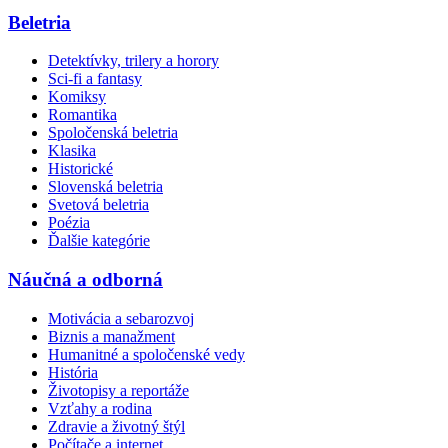
Beletria
Detektívky, trilery a horory
Sci-fi a fantasy
Komiksy
Romantika
Spoločenská beletria
Klasika
Historické
Slovenská beletria
Svetová beletria
Poézia
Ďalšie kategórie
Náučná a odborná
Motivácia a sebarozvoj
Biznis a manažment
Humanitné a spoločenské vedy
História
Životopisy a reportáže
Vzťahy a rodina
Zdravie a životný štýl
Počítače a internet