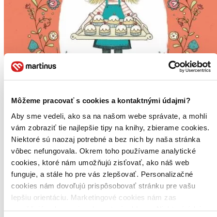
Môžeme pracovať s cookies a kontaktnými údajmi?
Aby sme vedeli, ako sa na našom webe správate, a mohli
vám zobraziť tie najlepšie tipy na knihy, zbierame cookies.
Niektoré sú naozaj potrebné a bez nich by naša stránka
vôbec nefungovala. Okrem toho používame analytické
cookies, ktoré nám umožňujú zisťovať, ako náš web
Přátelství plné koláčů
funguje, a stále ho pre vás zlepšovať. Personalizačné
CZ
cookies nám dovoľujú prispôsobovať stránku pre vašu
Cukr & Koření
lepšiu orientáciu. Marketingové cookies nám zas
Linda Chapman
umožňujú zobrazenie relevantnej reklamy. Niektoré údaje