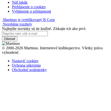
Náš labák
Prehlásenie o cookies
Vyhlásenie o prístupnosti
Martinus je certifikovaný B Corp
Nerobíme rozdiely
Najlepšie novinky sú tie knižné. Získajte ich ako prví:
Odoslať
© 2000-2026 Martinus. Internetové kníhkupectvo. Všetky práva
vyhradené.
Nastaviť cookies
Ochrana súkromia
Obchodné podmienky