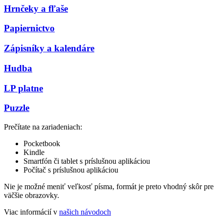
Hrnčeky a fľaše
Papiernictvo
Zápisníky a kalendáre
Hudba
LP platne
Puzzle
Prečítate na zariadeniach:
Pocketbook
Kindle
Smartfón či tablet s príslušnou aplikáciou
Počítač s príslušnou aplikáciou
Nie je možné meniť veľkosť písma, formát je preto vhodný skôr pre
väčšie obrazovky.
Viac informácií v
našich návodoch