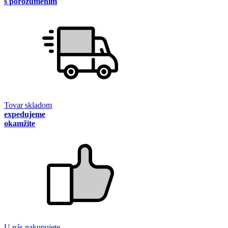
s porozumením
Tovar skladom
expedujeme
okamžite
U nás nakupujete