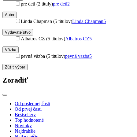
pre deti (2 tituly)
pre deti
2
Autor
Linda Chapman (5 titulov)
Linda Chapman
5
Vydavateľstvo
Albatros CZ (5 titulov)
Albatros CZ
5
Väzba
pevná väzba (5 titulov)
pevná väzba
5
Zúžiť výber
Zoradiť
Od poslednej časti
Od prvej časti
Bestsellery
Top hodnotené
Novinky
Najdrahšie
Najlacnejšie