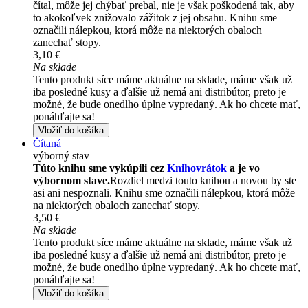
čítal, môže jej chýbať prebal, nie je však poškodená tak, aby
to akokoľvek znižovalo zážitok z jej obsahu. Knihu sme
označili nálepkou, ktorá môže na niektorých obaloch
zanechať stopy.
3,10 €
Na sklade
Tento produkt síce máme aktuálne na sklade, máme však už
iba posledné kusy a ďalšie už nemá ani distribútor, preto je
možné, že bude onedlho úplne vypredaný. Ak ho chcete mať,
ponáhľajte sa!
Vložiť do košíka
Čítaná
výborný stav
Túto knihu sme vykúpili cez
Knihovrátok
a je vo
výbornom stave.
Rozdiel medzi touto knihou a novou by ste
asi ani nespoznali. Knihu sme označili nálepkou, ktorá môže
na niektorých obaloch zanechať stopy.
3,50 €
Na sklade
Tento produkt síce máme aktuálne na sklade, máme však už
iba posledné kusy a ďalšie už nemá ani distribútor, preto je
možné, že bude onedlho úplne vypredaný. Ak ho chcete mať,
ponáhľajte sa!
Vložiť do košíka