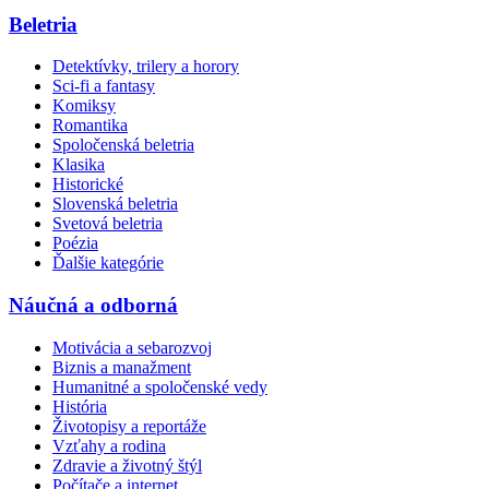
Beletria
Detektívky, trilery a horory
Sci-fi a fantasy
Komiksy
Romantika
Spoločenská beletria
Klasika
Historické
Slovenská beletria
Svetová beletria
Poézia
Ďalšie kategórie
Náučná a odborná
Motivácia a sebarozvoj
Biznis a manažment
Humanitné a spoločenské vedy
História
Životopisy a reportáže
Vzťahy a rodina
Zdravie a životný štýl
Počítače a internet