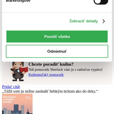
Marketingové
Top hodnotené
Novinky
Najdrahšie
Najlacnejšie
Zobraziť detaily
Použité filtre
Zrušiť filtre
Povoliť všetko
V českom jazyku
v predpredaji
Nebol nájdený
žiadny titul
vyhovujúci zadaným podmienkam.
Skúste prosím zmeniť vyhľadávaný výraz.
Odmietnuť
Chcete poradiť knihu?
Náš pomocník Sherlock vám ju s radosťou vypátra!
Knihomoľský pomocník
Pridať citát
Túžil som ju nežne zaobaliť hebkým tichom ako do deky.