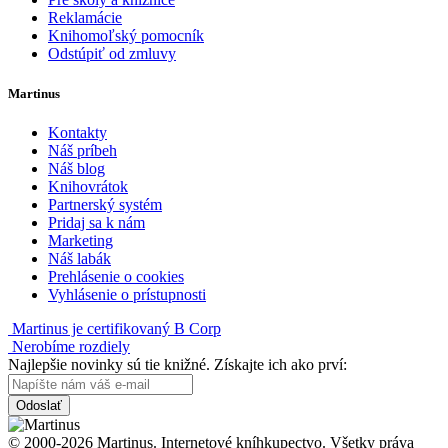
Reklamácie
Knihomoľský pomocník
Odstúpiť od zmluvy
Martinus
Kontakty
Náš príbeh
Náš blog
Knihovrátok
Partnerský systém
Pridaj sa k nám
Marketing
Náš labák
Prehlásenie o cookies
Vyhlásenie o prístupnosti
Martinus je certifikovaný B Corp
Nerobíme rozdiely
Najlepšie novinky sú tie knižné. Získajte ich ako prví:
Odoslať
© 2000-2026 Martinus. Internetové kníhkupectvo. Všetky práva