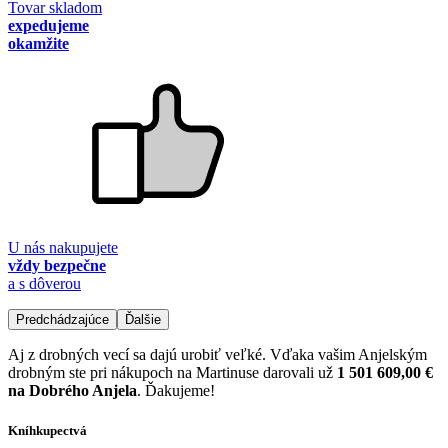
Tovar skladom
expedujeme
okamžite
U nás nakupujete
vždy bezpečne
a s dôverou
Predchádzajúce
Ďalšie
Aj z drobných vecí sa dajú urobiť veľké. Vďaka vašim Anjelským
drobným ste pri nákupoch na Martinuse darovali už
1 501 609,00 €
na Dobrého Anjela
. Ďakujeme!
Kníhkupectvá