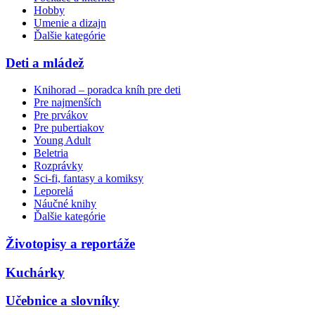
Hobby
Umenie a dizajn
Ďalšie kategórie
Deti a mládež
Knihorad – poradca kníh pre deti
Pre najmenších
Pre prvákov
Pre pubertiakov
Young Adult
Beletria
Rozprávky
Sci-fi, fantasy a komiksy
Leporelá
Náučné knihy
Ďalšie kategórie
Životopisy a reportáže
Kuchárky
Učebnice a slovníky