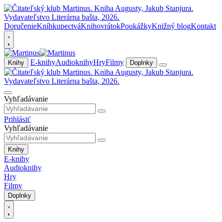
Doručenie
Kníhkupectvá
Knihovrátok
Poukážky
Knižný blog
Kontakt
E-knihy
Audioknihy
Hry
Filmy
Knihy
Doplnky
Vyhľadávanie
Prihlásiť
Vyhľadávanie
Knihy
E-knihy
Audioknihy
Hry
Filmy
Doplnky