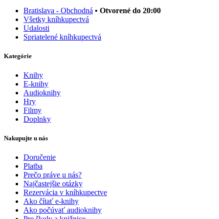
Bratislava - Obchodná
• Otvorené do 20:00
Všetky kníhkupectvá
Udalosti
Spriatelené kníhkupectvá
Kategórie
Knihy
E-knihy
Audioknihy
Hry
Filmy
Doplnky
Nakupujte u nás
Doručenie
Platba
Prečo práve u nás?
Najčastejšie otázky
Rezervácia v kníhkupectve
Ako čítať e-knihy
Ako počúvať audioknihy
Pre školy a knižnice