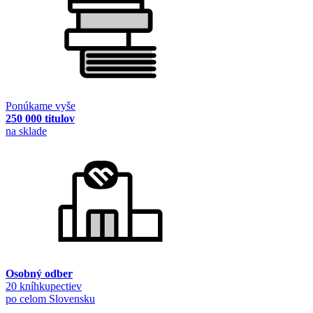
Ponúkame vyše
250 000 titulov
na sklade
Osobný odber
20 kníhkupectiev
po celom Slovensku