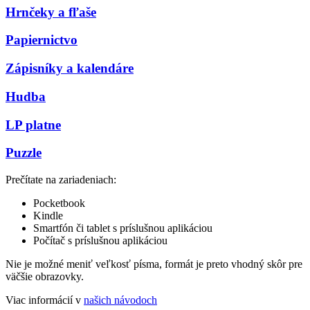
Hrnčeky a fľaše
Papiernictvo
Zápisníky a kalendáre
Hudba
LP platne
Puzzle
Prečítate na zariadeniach:
Pocketbook
Kindle
Smartfón či tablet s príslušnou aplikáciou
Počítač s príslušnou aplikáciou
Nie je možné meniť veľkosť písma, formát je preto vhodný skôr pre
väčšie obrazovky.
Viac informácií v
našich návodoch