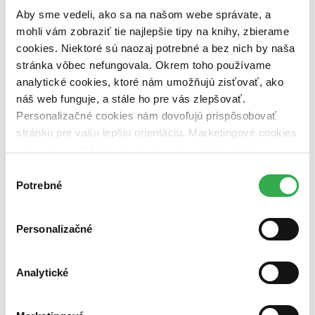
predpredaj (0 titulov)
predpredaj
Aby sme vedeli, ako sa na našom webe správate, a
pripravujeme (0 titulov)
pripravujeme
mohli vám zobraziť tie najlepšie tipy na knihy, zbierame
dostupná (bez vypredaných) (0 titulov)
dostupná (bez
cookies. Niektoré sú naozaj potrebné a bez nich by naša
vypredaných)
stránka vôbec nefungovala. Okrem toho používame
Nové / čítané
analytické cookies, ktoré nám umožňujú zisťovať, ako
nová (0 titulov)
nová
náš web funguje, a stále ho pre vás zlepšovať.
čítaná (0 titulov)
čítaná
Personalizačné cookies nám dovoľujú prispôsobovať
čítaná - výborný stav (0 titulov)
čítaná - výborný stav
čítaná - mierne opotrebovaná (0 titulov)
čítaná - mierne
stránku pre vašu lepšiu orientáciu. Marketingové cookies
opotrebovaná
nám zas umožňujú zobrazenie relevantnej reklamy.
čítané verzie vypredaných kníh (0 titulov)
čítané verzie
Niektoré údaje zdieľame aj s tretími stranami. Veľmi by
Výber
vypredaných kníh
nám pomohlo, keby sme mohli používať všetky tieto
Potrebné
súhlasu
Zúžiť výber
cookies. Ďakujeme!
Zoradiť
Personalizačné
Analytické
Od poslednej časti
Od prvej časti
Bestsellery