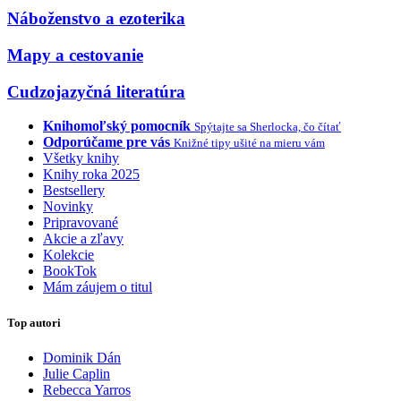
Náboženstvo a ezoterika
Mapy a cestovanie
Cudzojazyčná literatúra
Knihomoľský pomocník
Spýtajte sa Sherlocka, čo čítať
Odporúčame pre vás
Knižné tipy ušité na mieru vám
Všetky knihy
Knihy roka 2025
Bestsellery
Novinky
Pripravované
Akcie a zľavy
Kolekcie
BookTok
Mám záujem o titul
Top autori
Dominik Dán
Julie Caplin
Rebecca Yarros