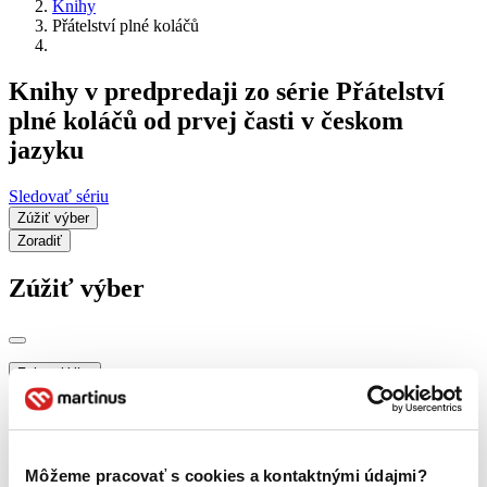
Knihy
Přátelství plné koláčů
Knihy v predpredaji zo série Přátelství
plné koláčů od prvej časti v českom
jazyku
Sledovať sériu
Zúžiť výber
Zoradiť
Zúžiť výber
Zobraziť iba
novinky (0 titulov)
novinky
zľavnené tituly (0 titulov)
zľavnené tituly
Dostupnosť
Môžeme pracovať s cookies a kontaktnými údajmi?
na centrálnom sklade (0 titulov)
na centrálnom sklade