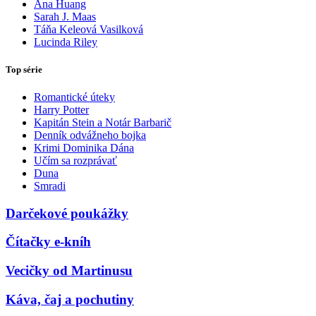
Ana Huang
Sarah J. Maas
Táňa Keleová Vasilková
Lucinda Riley
Top série
Romantické úteky
Harry Potter
Kapitán Stein a Notár Barbarič
Denník odvážneho bojka
Krimi Dominika Dána
Učím sa rozprávať
Duna
Smradi
Darčekové poukážky
Čítačky e-kníh
Vecičky od Martinusu
Káva, čaj a pochutiny