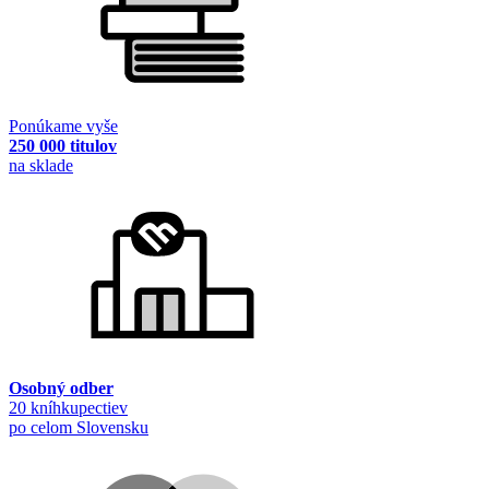
Ponúkame vyše
250 000 titulov
na sklade
Osobný odber
20 kníhkupectiev
po celom Slovensku