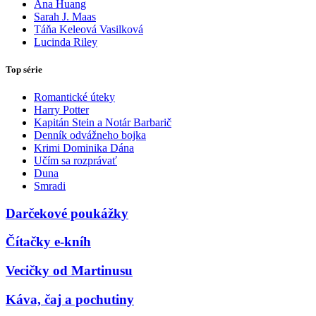
Ana Huang
Sarah J. Maas
Táňa Keleová Vasilková
Lucinda Riley
Top série
Romantické úteky
Harry Potter
Kapitán Stein a Notár Barbarič
Denník odvážneho bojka
Krimi Dominika Dána
Učím sa rozprávať
Duna
Smradi
Darčekové poukážky
Čítačky e-kníh
Vecičky od Martinusu
Káva, čaj a pochutiny