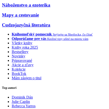
Náboženstvo a ezoterika
Mapy a cestovanie
Cudzojazyčná literatúra
Knihomoľský pomocník
Spýtajte sa Sherlocka, čo čítať
Odporúčame pre vás
Knižné tipy ušité na mieru vám
Všetky knihy
Knihy roka 2025
Bestsellery
Novinky
Pripravované
Akcie a zľavy
Kolekcie
BookTok
Mám záujem o titul
Top autori
Dominik Dán
Julie Caplin
Rebecca Yarros