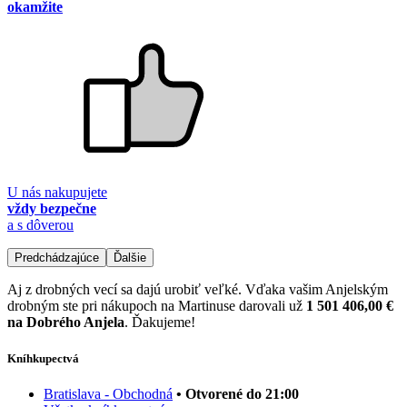
okamžite
U nás nakupujete
vždy bezpečne
a s dôverou
Predchádzajúce
Ďalšie
Aj z drobných vecí sa dajú urobiť veľké. Vďaka vašim Anjelským
drobným ste pri nákupoch na Martinuse darovali už
1 501 406,00 €
na Dobrého Anjela
. Ďakujeme!
Kníhkupectvá
Bratislava - Obchodná
• Otvorené do 21:00