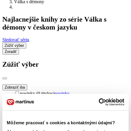
Válka s démony
Najlacnejšie knihy zo série Válka s
démony v českom jazyku
Sledovať sériu
Zúžiť výber
Zoradiť
Zúžiť výber
Zobraziť iba
novinky (0 titulov)
novinky
zľavnené tituly (0 titulov)
zľavnené tituly
Dostupnosť
na centrálnom sklade (0 titulov)
na centrálnom sklade
predpredaj (0 titulov)
predpredaj
Môžeme pracovať s cookies a kontaktnými údajmi?
pripravujeme (0 titulov)
pripravujeme