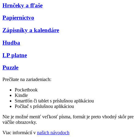
Hrnčeky a fľaše
Papiernictvo
Zápisníky a kalendáre
Hudba
LP platne
Puzzle
Prečítate na zariadeniach:
Pocketbook
Kindle
Smartfón či tablet s príslušnou aplikáciou
Počítač s príslušnou aplikáciou
Nie je možné meniť veľkosť písma, formát je preto vhodný skôr pre
väčšie obrazovky.
Viac informácií v
našich návodoch