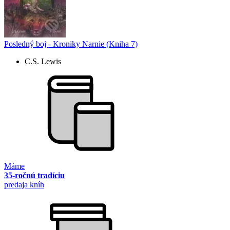
Posledný boj - Kroniky Narnie (Kniha 7)
C.S. Lewis
Máme
35-ročnú tradíciu
predaja kníh