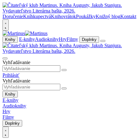
Doručenie
Kníhkupectvá
Knihovrátok
Poukážky
Knižný blog
Kontakt
E-knihy
Audioknihy
Hry
Filmy
Knihy
Doplnky
Vyhľadávanie
Prihlásiť
Vyhľadávanie
Knihy
E-knihy
Audioknihy
Hry
Filmy
Doplnky