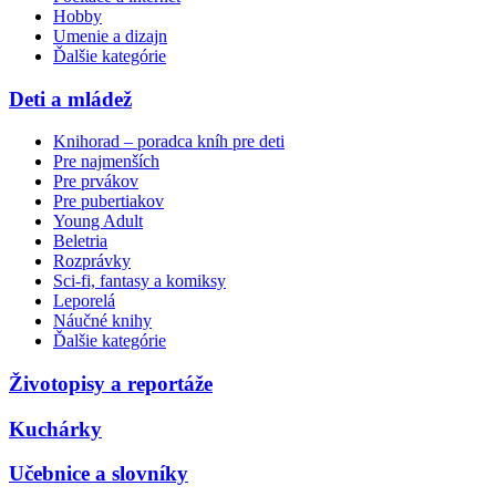
Hobby
Umenie a dizajn
Ďalšie kategórie
Deti a mládež
Knihorad – poradca kníh pre deti
Pre najmenších
Pre prvákov
Pre pubertiakov
Young Adult
Beletria
Rozprávky
Sci-fi, fantasy a komiksy
Leporelá
Náučné knihy
Ďalšie kategórie
Životopisy a reportáže
Kuchárky
Učebnice a slovníky