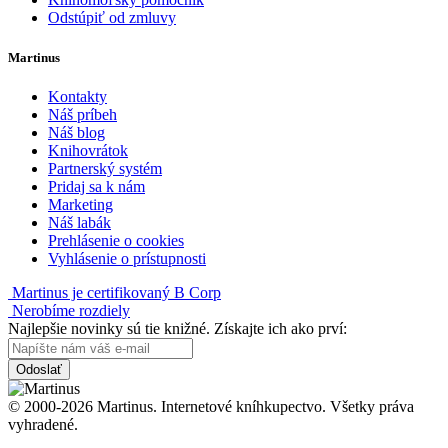
Odstúpiť od zmluvy
Martinus
Kontakty
Náš príbeh
Náš blog
Knihovrátok
Partnerský systém
Pridaj sa k nám
Marketing
Náš labák
Prehlásenie o cookies
Vyhlásenie o prístupnosti
Martinus je certifikovaný B Corp
Nerobíme rozdiely
Najlepšie novinky sú tie knižné. Získajte ich ako prví:
Odoslať
© 2000-2026 Martinus. Internetové kníhkupectvo. Všetky práva
vyhradené.