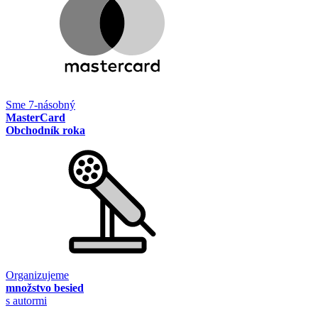
Sme 7-násobný
MasterCard
Obchodník roka
Organizujeme
množstvo besied
s autormi