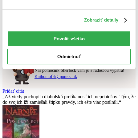
Najlacnejšie
Zobraziť detaily
Použité filtre
Zrušiť filtre
V českom jazyku
čítané - mierne opotrebované
Nebol nájdený
žiadny titul
vyhovujúci zadaným podmienkam.
Povoliť všetko
Skúste prosím zmeniť vyhľadávaný výraz.
Odmietnuť
Chcete poradiť knihu?
Náš pomocník Sherlock vám ju s radosťou vypátra!
Knihomoľský pomocník
Pridať citát
Až vtedy pochopila diabolskú prefíkanosť ich nepriateľov. Tým, že
do svojich lží zamiešali štipku pravdy, ich ešte viac posilnili.