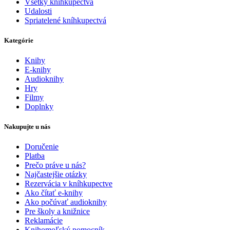
Všetky kníhkupectvá
Udalosti
Spriatelené kníhkupectvá
Kategórie
Knihy
E-knihy
Audioknihy
Hry
Filmy
Doplnky
Nakupujte u nás
Doručenie
Platba
Prečo práve u nás?
Najčastejšie otázky
Rezervácia v kníhkupectve
Ako čítať e-knihy
Ako počúvať audioknihy
Pre školy a knižnice
Reklamácie
Knihomoľský pomocník