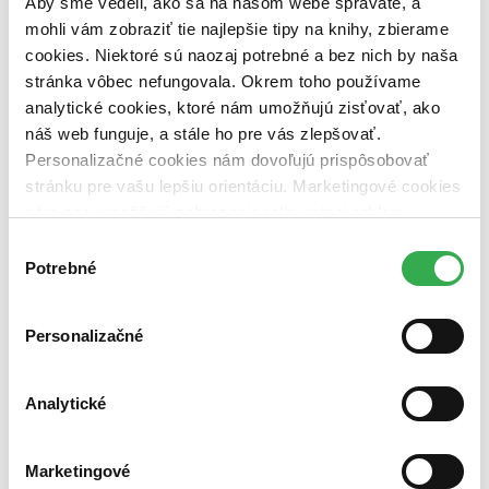
Aby sme vedeli, ako sa na našom webe správate, a
dostupná (bez vypredaných) (0 titulov)
dostupná (bez
vypredaných)
mohli vám zobraziť tie najlepšie tipy na knihy, zbierame
cookies. Niektoré sú naozaj potrebné a bez nich by naša
Nové / čítané
stránka vôbec nefungovala. Okrem toho používame
nová (0 titulov)
nová
analytické cookies, ktoré nám umožňujú zisťovať, ako
čítaná (0 titulov)
čítaná
náš web funguje, a stále ho pre vás zlepšovať.
čítaná - výborný stav (0 titulov)
čítaná - výborný stav
čítaná - mierne opotrebovaná (0 titulov)
čítaná - mierne
Personalizačné cookies nám dovoľujú prispôsobovať
opotrebovaná
stránku pre vašu lepšiu orientáciu. Marketingové cookies
čítané verzie vypredaných kníh (0 titulov)
čítané verzie
nám zas umožňujú zobrazenie relevantnej reklamy.
vypredaných kníh
Niektoré údaje zdieľame aj s tretími stranami. Veľmi by
Výber
Zúžiť výber
nám pomohlo, keby sme mohli používať všetky tieto
Potrebné
súhlasu
cookies. Ďakujeme!
Zoradiť
Personalizačné
Od poslednej časti
Analytické
Od prvej časti
Bestsellery
Top hodnotené
Novinky
Marketingové
Najdrahšie