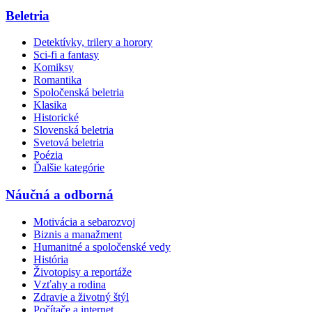
Beletria
Detektívky, trilery a horory
Sci-fi a fantasy
Komiksy
Romantika
Spoločenská beletria
Klasika
Historické
Slovenská beletria
Svetová beletria
Poézia
Ďalšie kategórie
Náučná a odborná
Motivácia a sebarozvoj
Biznis a manažment
Humanitné a spoločenské vedy
História
Životopisy a reportáže
Vzťahy a rodina
Zdravie a životný štýl
Počítače a internet