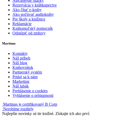
Najčastejšie otázky
Rezervácia v kníhkupectve
Ako čítať e-knihy
Ako počúvať audioknihy
Pre školy a knižnice
Reklamácie
Knihomoľský pomocník
Odstúpiť od zmluvy
Martinus
Kontakty
Náš príbeh
Náš blog
Knihovrátok
Partnerský systém
Pridaj sa k nám
Marketing
Náš labák
Prehlásenie o cookies
Vyhlásenie o prístupnosti
Martinus je certifikovaný B Corp
Nerobíme rozdiely
Najlepšie novinky sú tie knižné. Získajte ich ako prví: