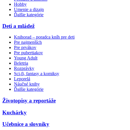
Hobby
Umenie a dizajn
Ďalšie kategórie
Deti a mládež
Knihorad – poradca kníh pre deti
Pre najmenších
Pre prvákov
Pre pubertiakov
Young Adult
Beletria
Rozprávky
Sci-fi, fantasy a komiksy
Leporelá
Náučné knihy
Ďalšie kategórie
Životopisy a reportáže
Kuchárky
Učebnice a slovníky