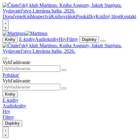
Doručenie
Kníhkupectvá
Knihovrátok
Poukážky
Knižný blog
Kontakt
E-knihy
Audioknihy
Hry
Filmy
Knihy
Doplnky
Vyhľadávanie
Prihlásiť
Vyhľadávanie
Knihy
E-knihy
Audioknihy
Hry
Filmy
Doplnky