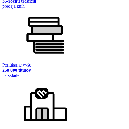
35-ročnú tradíciu
predaja kníh
Ponúkame vyše
250 000 titulov
na sklade