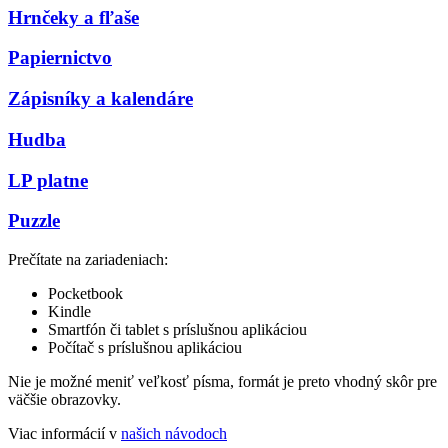
Hrnčeky a fľaše
Papiernictvo
Zápisníky a kalendáre
Hudba
LP platne
Puzzle
Prečítate na zariadeniach:
Pocketbook
Kindle
Smartfón či tablet s príslušnou aplikáciou
Počítač s príslušnou aplikáciou
Nie je možné meniť veľkosť písma, formát je preto vhodný skôr pre
väčšie obrazovky.
Viac informácií v
našich návodoch