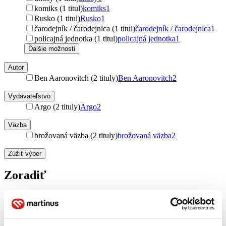
komiks (1 titul)
komiks
1
Rusko (1 titul)
Rusko
1
čarodejník / čarodejnica (1 titul)
čarodejník / čarodejnica
1
policajná jednotka (1 titul)
policajná jednotka
1
Ďalšie možnosti
Autor
Ben Aaronovitch (2 tituly)
Ben Aaronovitch
2
Vydavateľstvo
Argo (2 tituly)
Argo
2
Väzba
brožovaná väzba (2 tituly)
brožovaná väzba
2
Zúžiť výber
Zoradiť
Od poslednej časti
Od prvej časti