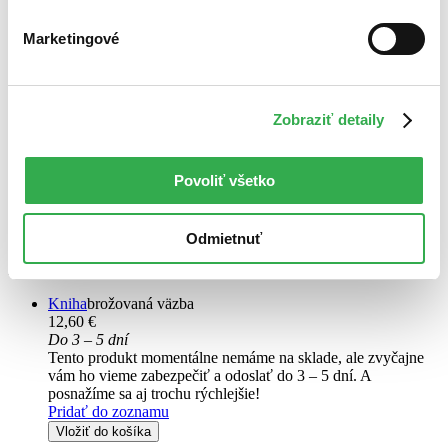
Marketingové
Řeky Londýna: Čarojízda
CZ
Zobraziť detaily
Ben Aaronovitch
Povoliť všetko
1. diel série
Řeky Londýna: Komiks
Grant patří k velmi zvláštní londýnské policejní jednotce. Je na plný
úvazek policistou, na částečný čarodějem. Pracuje na velmi
Odmietnuť
neobvyklých zločinech – na těch, které zavánějí magií a
nejrozmanitějšími podivnostmi, které vyhřezávají z temného...
Kniha
brožovaná väzba
12,60 €
Do 3 – 5 dní
Tento produkt momentálne nemáme na sklade, ale zvyčajne
vám ho vieme zabezpečiť a odoslať do 3 – 5 dní. A
posnažíme sa aj trochu rýchlejšie!
Pridať do zoznamu
Vložiť do košíka