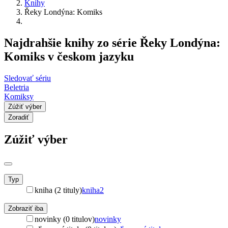
Knihy
Řeky Londýna: Komiks
Najdrahšie knihy zo série Řeky Londýna:
Komiks v českom jazyku
Sledovať sériu
Beletria
Komiksy
Zúžiť výber
Zoradiť
Zúžiť výber
Typ
kniha (2 tituly)
kniha
2
Zobraziť iba
novinky (0 titulov)
novinky