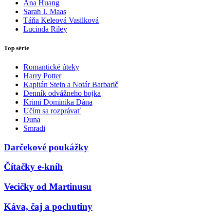
Ana Huang
Sarah J. Maas
Táňa Keleová Vasilková
Lucinda Riley
Top série
Romantické úteky
Harry Potter
Kapitán Stein a Notár Barbarič
Denník odvážneho bojka
Krimi Dominika Dána
Učím sa rozprávať
Duna
Smradi
Darčekové poukážky
Čítačky e-kníh
Vecičky od Martinusu
Káva, čaj a pochutiny