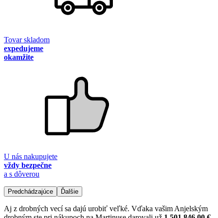
Tovar skladom
expedujeme
okamžite
U nás nakupujete
vždy bezpečne
a s dôverou
Predchádzajúce
Ďalšie
Aj z drobných vecí sa dajú urobiť veľké. Vďaka vašim Anjelským
drobným ste pri nákupoch na Martinuse darovali už
1 501 846,00 €