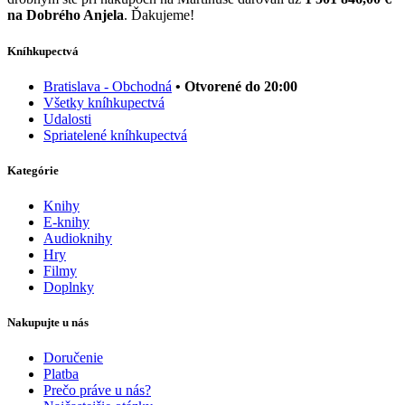
na Dobrého Anjela
. Ďakujeme!
Kníhkupectvá
Bratislava - Obchodná
• Otvorené do 20:00
Všetky kníhkupectvá
Udalosti
Spriatelené kníhkupectvá
Kategórie
Knihy
E-knihy
Audioknihy
Hry
Filmy
Doplnky
Nakupujte u nás
Doručenie
Platba
Prečo práve u nás?