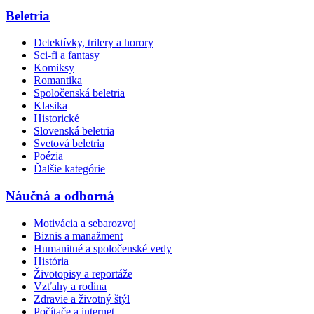
Beletria
Detektívky, trilery a horory
Sci-fi a fantasy
Komiksy
Romantika
Spoločenská beletria
Klasika
Historické
Slovenská beletria
Svetová beletria
Poézia
Ďalšie kategórie
Náučná a odborná
Motivácia a sebarozvoj
Biznis a manažment
Humanitné a spoločenské vedy
História
Životopisy a reportáže
Vzťahy a rodina
Zdravie a životný štýl
Počítače a internet