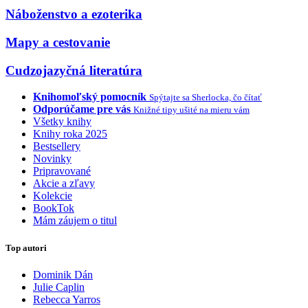
Náboženstvo a ezoterika
Mapy a cestovanie
Cudzojazyčná literatúra
Knihomoľský pomocník
Spýtajte sa Sherlocka, čo čítať
Odporúčame pre vás
Knižné tipy ušité na mieru vám
Všetky knihy
Knihy roka 2025
Bestsellery
Novinky
Pripravované
Akcie a zľavy
Kolekcie
BookTok
Mám záujem o titul
Top autori
Dominik Dán
Julie Caplin
Rebecca Yarros