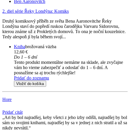
Ben Aaronovitch
2. diel série
Řeky Londýna: Komiks
Druhý komiksový příběh ze světa Bena Aaronovitche Řeky
Londýna staví do popředí ruskou čarodějku Varvaru Sidorovnu,
kterou známe už z Prokletých domovů. To ona je noční kouzelnice.
Tedy alespoň jí byla během svojí...
Kniha
brožovaná väzba
12,60 €
Do 1 – 6 dní
Tento produkt momentálne nemáme na sklade, ale zvyčajne
vám ho vieme zabezpečiť a odoslať do 1 – 6 dní. A
posnažíme sa aj trochu rýchlejšie!
Pridať do zoznamu
Vložiť do košíka
Hore
Pridať citát
Ari by bol najradšej, keby všetci z jeho izby odišli, najradšej by bol
sám so svojimi knihami, najradšej by sa v jednej z nich stratil a už sa
nikdy nevrátil.