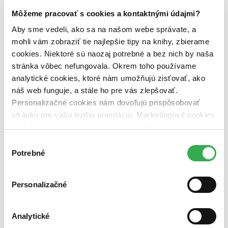
Bestsellery
Môžeme pracovať s cookies a kontaktnými údajmi?
Top hodnotené
Novinky
Aby sme vedeli, ako sa na našom webe správate, a
Najdrahšie
mohli vám zobraziť tie najlepšie tipy na knihy, zbierame
Najlacnejšie
cookies. Niektoré sú naozaj potrebné a bez nich by naša
stránka vôbec nefungovala. Okrem toho používame
Použité filtre
analytické cookies, ktoré nám umožňujú zisťovať, ako
Zrušiť filtre
V českom jazyku
náš web funguje, a stále ho pre vás zlepšovať.
Personalizačné cookies nám dovoľujú prispôsobovať
stránku pre vašu lepšiu orientáciu. Marketingové cookies
nám zas umožňujú zobrazenie relevantnej reklamy.
Niektoré údaje zdieľame aj s tretími stranami. Veľmi by
Výber
nám pomohlo, keby sme mohli používať všetky tieto
Potrebné
súhlasu
cookies. Ďakujeme!
Personalizačné
Analytické