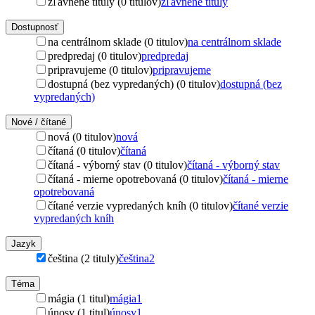
zľavnené tituly (0 titulov)
zľavnené tituly
Dostupnosť
na centrálnom sklade (0 titulov)
na centrálnom sklade
predpredaj (0 titulov)
predpredaj
pripravujeme (0 titulov)
pripravujeme
dostupná (bez vypredaných) (0 titulov)
dostupná (bez
vypredaných)
Nové / čítané
nová (0 titulov)
nová
čítaná (0 titulov)
čítaná
čítaná - výborný stav (0 titulov)
čítaná - výborný stav
čítaná - mierne opotrebovaná (0 titulov)
čítaná - mierne
opotrebovaná
čítané verzie vypredaných kníh (0 titulov)
čítané verzie
vypredaných kníh
Jazyk
čeština (2 tituly)
čeština
2
Téma
mágia (1 titul)
mágia
1
únosy (1 titul)
únosy
1