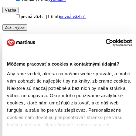
Väzba
pevná väzba (1 titul)
pevná väzba
1
Zúžiť výber
Zoradiť
Môžeme pracovať s cookies a kontaktnými údajmi?
Bestsellery
Aby sme vedeli, ako sa na našom webe správate, a mohli
Top hodnotené
Novinky
vám zobraziť tie najlepšie tipy na knihy, zbierame cookies.
Najdrahšie
Niektoré sú naozaj potrebné a bez nich by naša stránka
Najlacnejšie
vôbec nefungovala. Okrem toho používame analytické
Najvyššia zľava
cookies, ktoré nám umožňujú zisťovať, ako náš web
funguje, a stále ho pre vás zlepšovať. Personalizačné
Použité filtre
cookies nám dovoľujú prispôsobovať stránku pre vašu
Zrušiť filtre
dostupné
Vydavateľstvo Vodnář
lepšiu orientáciu. Marketingové cookies nám zas
umožňujú zobrazenie relevantnej reklamy. Niektoré údaje