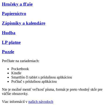
Hrnčeky a fľaše
Papiernictvo
Zápisníky a kalendáre
Hudba
LP platne
Puzzle
Prečítate na zariadeniach:
Pocketbook
Kindle
Smartfón či tablet s príslušnou aplikáciou
Počítač s príslušnou aplikáciou
Nie je možné meniť veľkosť písma, formát je preto vhodný skôr pre
väčšie obrazovky.
Viac informácií v
našich návodoch