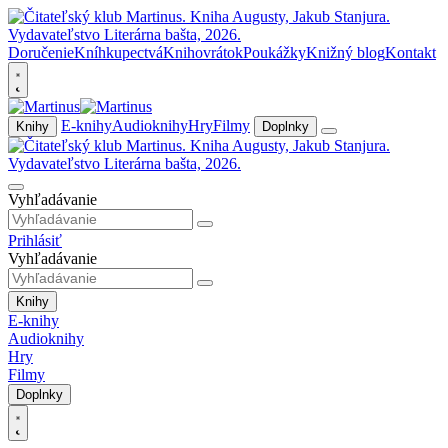
Doručenie
Kníhkupectvá
Knihovrátok
Poukážky
Knižný blog
Kontakt
E-knihy
Audioknihy
Hry
Filmy
Knihy
Doplnky
Vyhľadávanie
Prihlásiť
Vyhľadávanie
Knihy
E-knihy
Audioknihy
Hry
Filmy
Doplnky