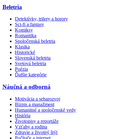
Beletria
Detektívky, trilery a horory
Sci-fi a fantasy
Komiksy
Romantika
Spoločenská beletria
Klasika
Historické
Slovenská beletria
Svetová beletria
Poézia
Ďalšie kategórie
Náučná a odborná
Motivácia a sebarozvoj
Biznis a manažment
Humanitné a spoločenské vedy
História
Životopisy a reportáže
Vzťahy a rodina
Zdravie a životný štýl
Počítače a internet