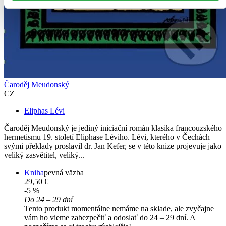
Čaroděj Meudonský
CZ
Eliphas Lévi
Čaroděj Meudonský je jediný iniciační román klasika francouzského
hermetismu 19. století Eliphase Léviho. Lévi, kterého v Čechách
svými překlady proslavil dr. Jan Kefer, se v této knize projevuje jako
veliký zasvětitel, veliký...
Kniha
pevná väzba
29,50 €
-5 %
Do 24 – 29 dní
Tento produkt momentálne nemáme na sklade, ale zvyčajne
vám ho vieme zabezpečiť a odoslať do 24 – 29 dní. A