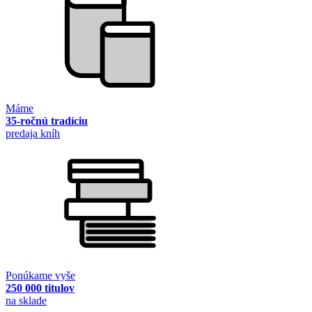
Máme
35-ročnú tradíciu
predaja kníh
Ponúkame vyše
250 000 titulov
na sklade