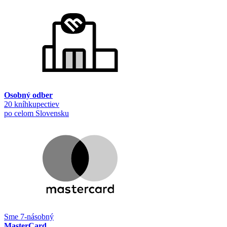
Osobný odber
20 kníhkupectiev
po celom Slovensku
Sme 7-násobný
MasterCard