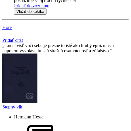
posnažíme sa aj trochu rýchlejšie!
Pridať do zoznamu
Vložiť do košíka
Hore
Pridať citát
...nenávisť voči sebe je presne to isté ako hrubý egoizmus a
napokon vyvoláva tú istú strašnú osamotenosť a zúfalstvo.
Stepný vlk
Hermann Hesse