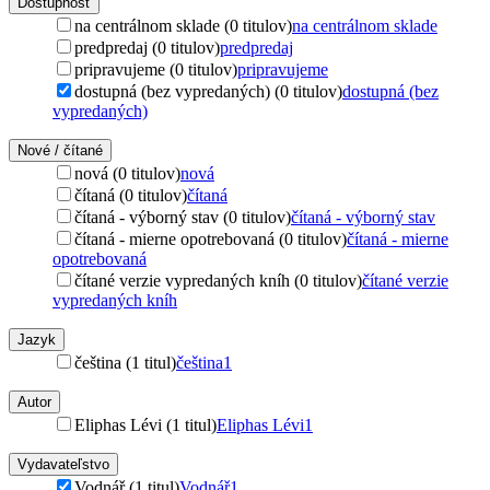
Dostupnosť
na centrálnom sklade (0 titulov)
na centrálnom sklade
predpredaj (0 titulov)
predpredaj
pripravujeme (0 titulov)
pripravujeme
dostupná (bez vypredaných) (0 titulov)
dostupná (bez
vypredaných)
Nové / čítané
nová (0 titulov)
nová
čítaná (0 titulov)
čítaná
čítaná - výborný stav (0 titulov)
čítaná - výborný stav
čítaná - mierne opotrebovaná (0 titulov)
čítaná - mierne
opotrebovaná
čítané verzie vypredaných kníh (0 titulov)
čítané verzie
vypredaných kníh
Jazyk
čeština (1 titul)
čeština
1
Autor
Eliphas Lévi (1 titul)
Eliphas Lévi
1
Vydavateľstvo
Vodnář (1 titul)
Vodnář
1