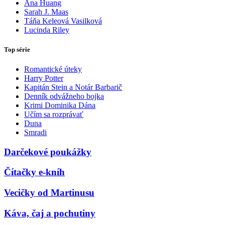
Ana Huang
Sarah J. Maas
Táňa Keleová Vasilková
Lucinda Riley
Top série
Romantické úteky
Harry Potter
Kapitán Stein a Notár Barbarič
Denník odvážneho bojka
Krimi Dominika Dána
Učím sa rozprávať
Duna
Smradi
Darčekové poukážky
Čítačky e-kníh
Vecičky od Martinusu
Káva, čaj a pochutiny