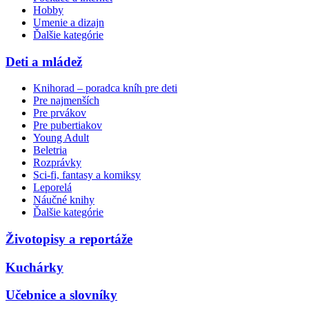
Hobby
Umenie a dizajn
Ďalšie kategórie
Deti a mládež
Knihorad – poradca kníh pre deti
Pre najmenších
Pre prvákov
Pre pubertiakov
Young Adult
Beletria
Rozprávky
Sci-fi, fantasy a komiksy
Leporelá
Náučné knihy
Ďalšie kategórie
Životopisy a reportáže
Kuchárky
Učebnice a slovníky