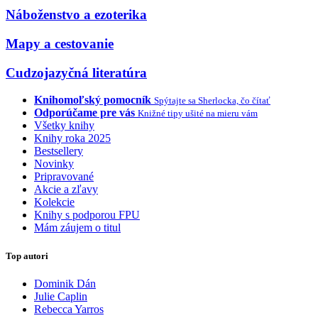
Náboženstvo a ezoterika
Mapy a cestovanie
Cudzojazyčná literatúra
Knihomoľský pomocník
Spýtajte sa Sherlocka, čo čítať
Odporúčame pre vás
Knižné tipy ušité na mieru vám
Všetky knihy
Knihy roka 2025
Bestsellery
Novinky
Pripravované
Akcie a zľavy
Kolekcie
Knihy s podporou FPU
Mám záujem o titul
Top autori
Dominik Dán
Julie Caplin
Rebecca Yarros