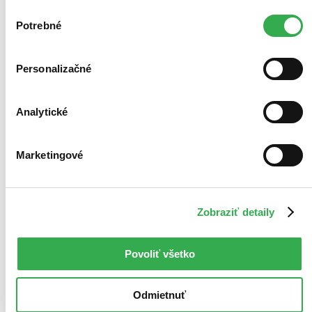
zdieľame aj s tretími stranami. Veľmi by nám pomohlo,
Výber
keby sme mohli používať všetky tieto cookies. Ďakujeme!
Potrebné
súhlasu
Personalizačné
Analytické
Marketingové
Zobraziť detaily
Povoliť všetko
Odmietnuť