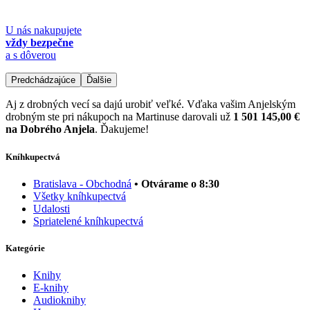
U nás nakupujete
vždy bezpečne
a s dôverou
Predchádzajúce
Ďalšie
Aj z drobných vecí sa dajú urobiť veľké. Vďaka vašim Anjelským
drobným ste pri nákupoch na Martinuse darovali už
1 501 145,00 €
na Dobrého Anjela
. Ďakujeme!
Kníhkupectvá
Bratislava - Obchodná
• Otvárame o 8:30
Všetky kníhkupectvá
Udalosti
Spriatelené kníhkupectvá
Kategórie
Knihy
E-knihy
Audioknihy