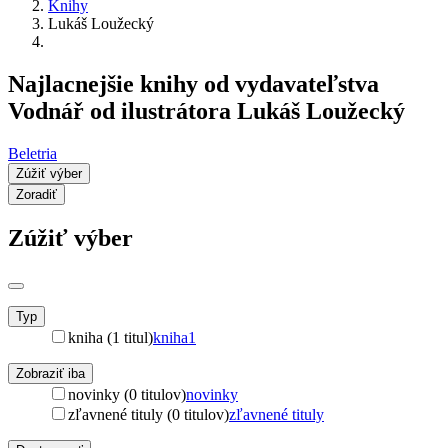
Knihy
Lukáš Loužecký
Najlacnejšie knihy od vydavateľstva
Vodnář od ilustrátora Lukáš Loužecký
Beletria
Zúžiť výber
Zoradiť
Zúžiť výber
Typ
kniha (1 titul)
kniha
1
Zobraziť iba
novinky (0 titulov)
novinky
zľavnené tituly (0 titulov)
zľavnené tituly