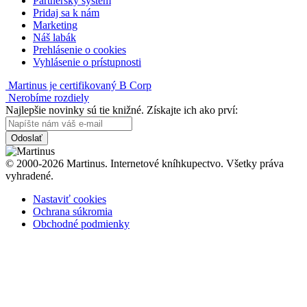
Partnerský systém
Pridaj sa k nám
Marketing
Náš labák
Prehlásenie o cookies
Vyhlásenie o prístupnosti
Martinus je certifikovaný B Corp
Nerobíme rozdiely
Najlepšie novinky sú tie knižné. Získajte ich ako prví:
Odoslať
© 2000-2026 Martinus. Internetové kníhkupectvo. Všetky práva
vyhradené.
Nastaviť cookies
Ochrana súkromia
Obchodné podmienky