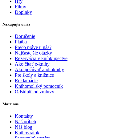
Hry
Filmy
Doplnky
Nakupujte u nás
Doručenie
Platba
Prečo práve u nás?
Najčastejšie otázky
Rezervácia v kníhkupectve
Ako čítať e-knihy
Ako počúvať audioknihy
Pre školy a knižnice
Reklamácie
Knihomoľský pomocník
Odstúpiť od zmluvy
Martinus
Kontakty
Náš príbeh
Náš blog
Knihovrátok