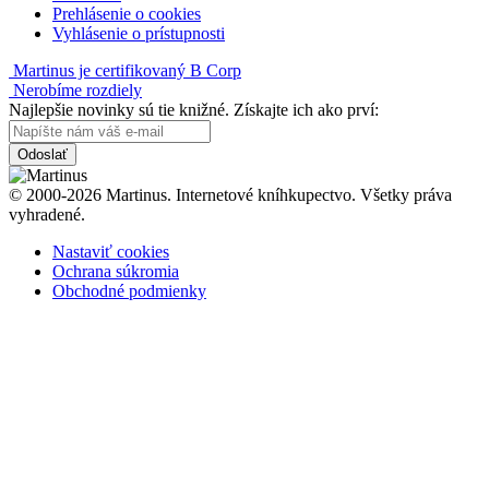
Prehlásenie o cookies
Vyhlásenie o prístupnosti
Martinus je certifikovaný B Corp
Nerobíme rozdiely
Najlepšie novinky sú tie knižné. Získajte ich ako prví:
Odoslať
© 2000-2026 Martinus. Internetové kníhkupectvo. Všetky práva
vyhradené.
Nastaviť cookies
Ochrana súkromia
Obchodné podmienky