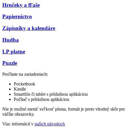
Hrnčeky a fľaše
Papiernictvo
Zápisníky a kalendáre
Hudba
LP platne
Puzzle
Prečítate na zariadeniach:
Pocketbook
Kindle
Smartfón či tablet s príslušnou aplikáciou
Počítač s príslušnou aplikáciou
Nie je možné meniť veľkosť písma, formát je preto vhodný skôr pre
väčšie obrazovky.
Viac informácií v
našich návodoch