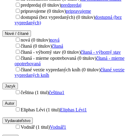
predpredaj (0 titulov)
predpredaj
pripravujeme (0 titulov)
pripravujeme
dostupná (bez vypredaných) (0 titulov)
dostupná (bez
vypredaných)
Nové / čítané
nová (0 titulov)
nová
čítaná (0 titulov)
čítaná
čítaná - výborný stav (0 titulov)
čítaná - výborný stav
čítaná - mierne opotrebovaná (0 titulov)
čítaná - mierne
opotrebovaná
čítané verzie vypredaných kníh (0 titulov)
čítané verzie
vypredaných kníh
Jazyk
čeština (1 titul)
čeština
1
Autor
Eliphas Lévi (1 titul)
Eliphas Lévi
1
Vydavateľstvo
Vodnář (1 titul)
Vodnář
1