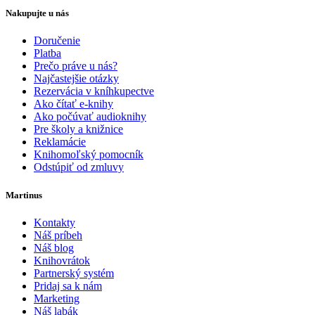
Nakupujte u nás
Doručenie
Platba
Prečo práve u nás?
Najčastejšie otázky
Rezervácia v kníhkupectve
Ako čítať e-knihy
Ako počúvať audioknihy
Pre školy a knižnice
Reklamácie
Knihomoľský pomocník
Odstúpiť od zmluvy
Martinus
Kontakty
Náš príbeh
Náš blog
Knihovrátok
Partnerský systém
Pridaj sa k nám
Marketing
Náš labák