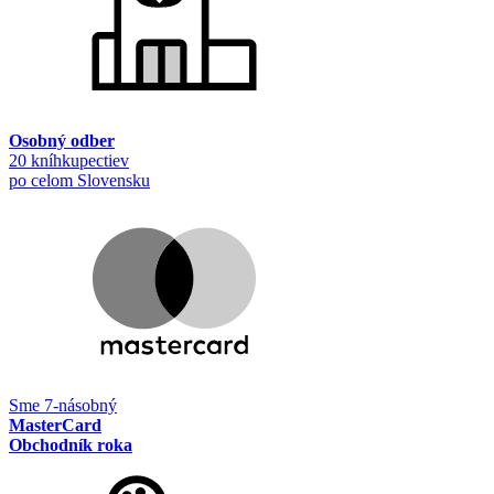
Osobný odber
20 kníhkupectiev
po celom Slovensku
Sme 7-násobný
MasterCard
Obchodník roka