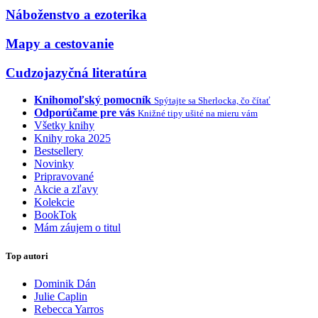
Náboženstvo a ezoterika
Mapy a cestovanie
Cudzojazyčná literatúra
Knihomoľský pomocník
Spýtajte sa Sherlocka, čo čítať
Odporúčame pre vás
Knižné tipy ušité na mieru vám
Všetky knihy
Knihy roka 2025
Bestsellery
Novinky
Pripravované
Akcie a zľavy
Kolekcie
BookTok
Mám záujem o titul
Top autori
Dominik Dán
Julie Caplin
Rebecca Yarros