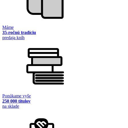
Máme
35-ročnú tradíciu
predaja kníh
Ponúkame vyše
250 000 titulov
na sklade