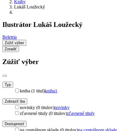
Knihy
Lukáš Loužecký
Ilustrátor Lukáš Loužecký
Beletria
Zúžiť výber
Zoradiť
Zúžiť výber
Typ
kniha (1 titul)
kniha
1
Zobraziť iba
novinky (0 titulov)
novinky
zľavnené tituly (0 titulov)
zľavnené tituly
Dostupnosť
na centrálnom sklade (0 titulov)
na centrálnom sklade