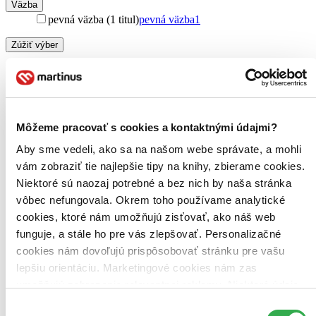
Väzba
pevná väzba (1 titul)
pevná väzba
1
Zúžiť výber
Zoradiť
Môžeme pracovať s cookies a kontaktnými údajmi?
Bestsellery
Aby sme vedeli, ako sa na našom webe správate, a mohli
Top hodnotené
vám zobraziť tie najlepšie tipy na knihy, zbierame cookies.
Novinky
Najdrahšie
Niektoré sú naozaj potrebné a bez nich by naša stránka
Najlacnejšie
vôbec nefungovala. Okrem toho používame analytické
Najvyššia zľava
cookies, ktoré nám umožňujú zisťovať, ako náš web
funguje, a stále ho pre vás zlepšovať. Personalizačné
cookies nám dovoľujú prispôsobovať stránku pre vašu
lepšiu orientáciu. Marketingové cookies nám zas
umožňujú zobrazenie relevantnej reklamy. Niektoré údaje
zdieľame aj s tretími stranami. Veľmi by nám pomohlo,
Výber