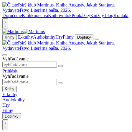
Doručenie
Kníhkupectvá
Knihovrátok
Poukážky
Knižný blog
Kontakt
E-knihy
Audioknihy
Hry
Filmy
Knihy
Doplnky
Vyhľadávanie
Prihlásiť
Vyhľadávanie
Knihy
E-knihy
Audioknihy
Hry
Filmy
Doplnky