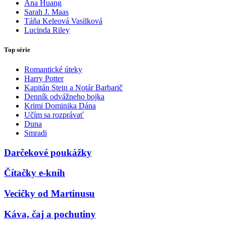
Ana Huang
Sarah J. Maas
Táňa Keleová Vasilková
Lucinda Riley
Top série
Romantické úteky
Harry Potter
Kapitán Stein a Notár Barbarič
Denník odvážneho bojka
Krimi Dominika Dána
Učím sa rozprávať
Duna
Smradi
Darčekové poukážky
Čítačky e-kníh
Vecičky od Martinusu
Káva, čaj a pochutiny