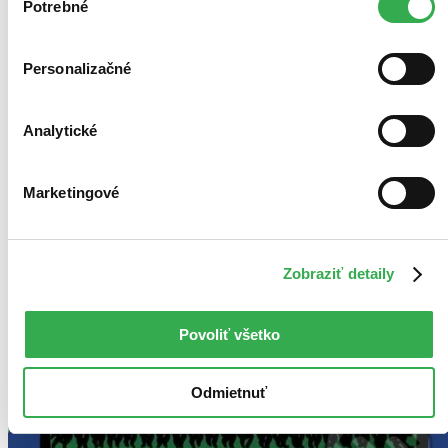
keby sme mohli používať všetky tieto cookies. Ďakujeme!
Potrebné
súhlasu
Personalizačné
Analytické
Marketingové
Zobraziť detaily
Povoliť všetko
Odmietnuť