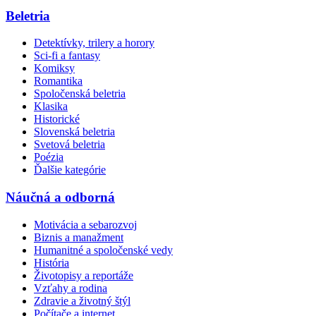
Beletria
Detektívky, trilery a horory
Sci-fi a fantasy
Komiksy
Romantika
Spoločenská beletria
Klasika
Historické
Slovenská beletria
Svetová beletria
Poézia
Ďalšie kategórie
Náučná a odborná
Motivácia a sebarozvoj
Biznis a manažment
Humanitné a spoločenské vedy
História
Životopisy a reportáže
Vzťahy a rodina
Zdravie a životný štýl
Počítače a internet