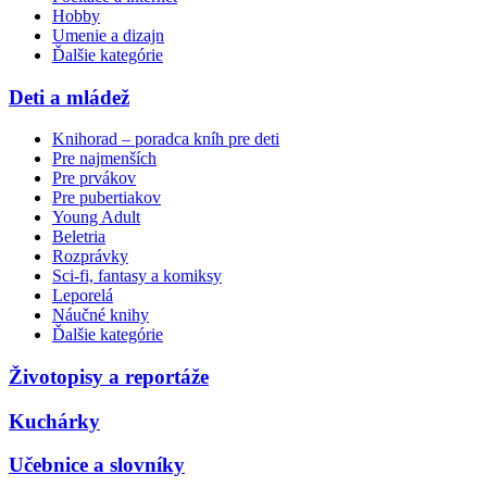
Hobby
Umenie a dizajn
Ďalšie kategórie
Deti a mládež
Knihorad – poradca kníh pre deti
Pre najmenších
Pre prvákov
Pre pubertiakov
Young Adult
Beletria
Rozprávky
Sci-fi, fantasy a komiksy
Leporelá
Náučné knihy
Ďalšie kategórie
Životopisy a reportáže
Kuchárky
Učebnice a slovníky