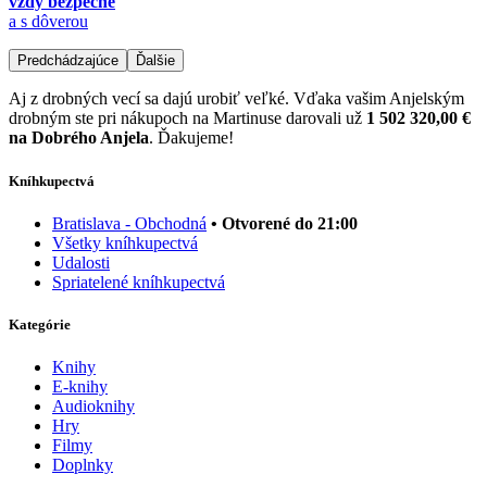
vždy bezpečne
a s dôverou
Predchádzajúce
Ďalšie
Aj z drobných vecí sa dajú urobiť veľké. Vďaka vašim Anjelským
drobným ste pri nákupoch na Martinuse darovali už
1 502 320,00 €
na Dobrého Anjela
. Ďakujeme!
Kníhkupectvá
Bratislava - Obchodná
• Otvorené do 21:00
Všetky kníhkupectvá
Udalosti
Spriatelené kníhkupectvá
Kategórie
Knihy
E-knihy
Audioknihy
Hry
Filmy
Doplnky