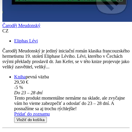
Čaroděj Meudonský
CZ
Eliphas Lévi
Čaroděj Meudonský je jediný iniciační román klasika francouzského
hermetismu 19. století Eliphase Léviho. Lévi, kterého v Čechách
svými překlady proslavil dr. Jan Kefer, se v této knize projevuje jako
veliký zasvětitel, veliký...
Kniha
pevná väzba
29,50 €
-5 %
Do 23 – 28 dní
Tento produkt momentálne nemáme na sklade, ale zvyčajne
vám ho vieme zabezpečiť a odoslať do 23 – 28 dní. A
posnažíme sa aj trochu rýchlejšie!
Pridať do zoznamu
Vložiť do košíka