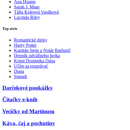
Ana Huang
Sarah J. Maas
Táňa Keleová Vasilková
Lucinda Riley
Top série
Romantické úteky
Harry Potter
Kapitán Stein a Notár Barbarič
Denník odvážneho bojka
Krimi Dominika Dána
Učím sa rozprávať
Duna
Smradi
Darčekové poukážky
Čítačky e-kníh
Vecičky od Martinusu
Káva, čaj a pochutiny