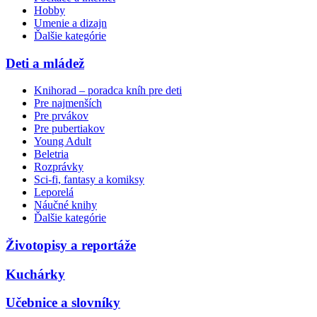
Hobby
Umenie a dizajn
Ďalšie kategórie
Deti a mládež
Knihorad – poradca kníh pre deti
Pre najmenších
Pre prvákov
Pre pubertiakov
Young Adult
Beletria
Rozprávky
Sci-fi, fantasy a komiksy
Leporelá
Náučné knihy
Ďalšie kategórie
Životopisy a reportáže
Kuchárky
Učebnice a slovníky