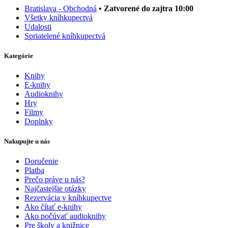
Bratislava - Obchodná
• Zatvorené do zajtra 10:00
Všetky kníhkupectvá
Udalosti
Spriatelené kníhkupectvá
Kategórie
Knihy
E-knihy
Audioknihy
Hry
Filmy
Doplnky
Nakupujte u nás
Doručenie
Platba
Prečo práve u nás?
Najčastejšie otázky
Rezervácia v kníhkupectve
Ako čítať e-knihy
Ako počúvať audioknihy
Pre školy a knižnice