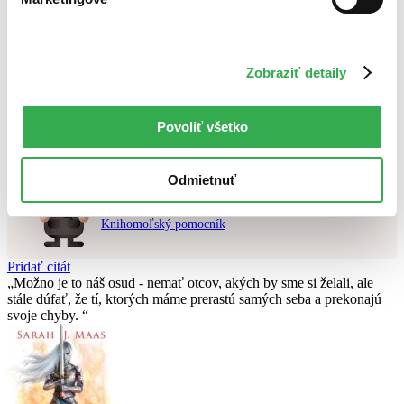
Najvyššia zľava
Použité filtre
Zobraziť detaily
Zrušiť filtre
Na tému Vianoce
čítané - mierne opotrebované
Nebol nájdený
žiadny titul
vyhovujúci zadaným podmienkam.
Skúste prosím zmeniť vyhľadávaný výraz.
Povoliť všetko
Odmietnuť
Chcete poradiť knihu?
Náš pomocník Sherlock vám ju s radosťou vypátra!
Knihomoľský pomocník
Pridať citát
Možno je to náš osud - nemať otcov, akých by sme si želali, ale
stále dúfať, že tí­, ktorých máme prerastú samých seba a prekonajú
svoje chyby.