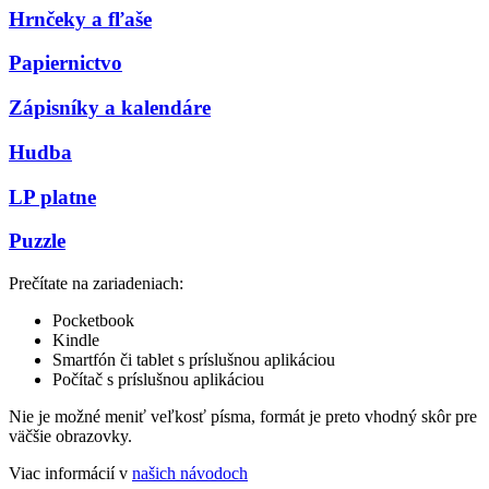
Hrnčeky a fľaše
Papiernictvo
Zápisníky a kalendáre
Hudba
LP platne
Puzzle
Prečítate na zariadeniach:
Pocketbook
Kindle
Smartfón či tablet s príslušnou aplikáciou
Počítač s príslušnou aplikáciou
Nie je možné meniť veľkosť písma, formát je preto vhodný skôr pre
väčšie obrazovky.
Viac informácií v
našich návodoch