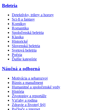
Beletria
Detektívky, trilery a horory
Sci-fi a fantasy
Komiksy
Romantika
Spoločenská beletria
Klasika
Historické
Slovenská beletria
Svetová beletria
Poézia
Ďalšie kategórie
Náučná a odborná
Motivácia a sebarozvoj
Biznis a manažment
Humanitné a spoločenské vedy
História
Životopisy a reportáže
Vzťahy a rodina
Zdravie a životný štýl
Počítače a internet