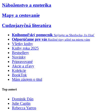
Náboženstvo a ezoterika
Mapy a cestovanie
Cudzojazyčná literatúra
Knihomoľský pomocník
Spýtajte sa Sherlocka, čo čítať
Odporúčame pre vás
Knižné tipy ušité na mieru vám
Všetky knihy
Knihy roka 2025
Bestsellery
Novinky
Pripravované
Akcie a zľavy
Kolekcie
BookTok
Mám záujem o titul
Top autori
Dominik Dán
Julie Caplin
Rebecca Yarros