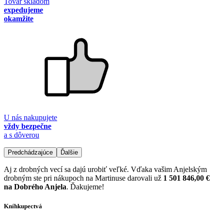
Tovar skladom
expedujeme
okamžite
U nás nakupujete
vždy bezpečne
a s dôverou
Predchádzajúce
Ďalšie
Aj z drobných vecí sa dajú urobiť veľké. Vďaka vašim Anjelským
drobným ste pri nákupoch na Martinuse darovali už
1 501 846,00 €
na Dobrého Anjela
. Ďakujeme!
Kníhkupectvá