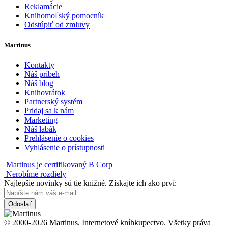
Reklamácie
Knihomoľský pomocník
Odstúpiť od zmluvy
Martinus
Kontakty
Náš príbeh
Náš blog
Knihovrátok
Partnerský systém
Pridaj sa k nám
Marketing
Náš labák
Prehlásenie o cookies
Vyhlásenie o prístupnosti
Martinus je certifikovaný B Corp
Nerobíme rozdiely
Najlepšie novinky sú tie knižné. Získajte ich ako prví:
Odoslať
© 2000-2026 Martinus. Internetové kníhkupectvo. Všetky práva