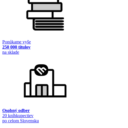
Ponúkame vyše
250 000 titulov
na sklade
Osobný odber
20 kníhkupectiev
po celom Slovensku