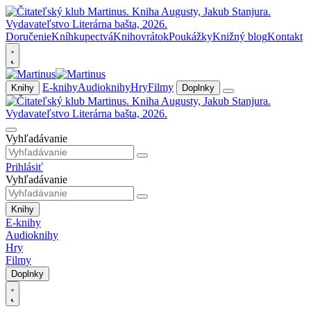
Doručenie
Kníhkupectvá
Knihovrátok
Poukážky
Knižný blog
Kontakt
E-knihy
Audioknihy
Hry
Filmy
Knihy
Doplnky
Vyhľadávanie
Prihlásiť
Vyhľadávanie
Knihy
E-knihy
Audioknihy
Hry
Filmy
Doplnky