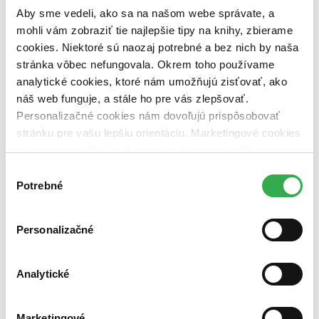
dostupná (bez vypredaných) (0 titulov)
dostupná (bez
Aby sme vedeli, ako sa na našom webe správate, a
vypredaných)
mohli vám zobraziť tie najlepšie tipy na knihy, zbierame
Nové / čítané
cookies. Niektoré sú naozaj potrebné a bez nich by naša
nová (0 titulov)
nová
stránka vôbec nefungovala. Okrem toho používame
čítaná (0 titulov)
čítaná
analytické cookies, ktoré nám umožňujú zisťovať, ako
čítaná - výborný stav (0 titulov)
čítaná - výborný stav
náš web funguje, a stále ho pre vás zlepšovať.
čítaná - mierne opotrebovaná (0 titulov)
čítaná - mierne
opotrebovaná
Personalizačné cookies nám dovoľujú prispôsobovať
čítané verzie vypredaných kníh (0 titulov)
čítané verzie
stránku pre vašu lepšiu orientáciu. Marketingové cookies
vypredaných kníh
nám zas umožňujú zobrazenie relevantnej reklamy.
Niektoré údaje zdieľame aj s tretími stranami. Veľmi by
Zúžiť výber
Výber
nám pomohlo, keby sme mohli používať všetky tieto
Potrebné
súhlasu
Zoradiť
cookies. Ďakujeme!
Personalizačné
Bestsellery
Analytické
Top hodnotené
Novinky
Najdrahšie
Najlacnejšie
Marketingové