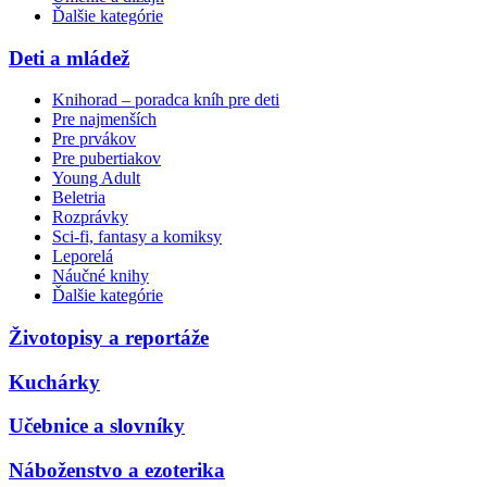
Ďalšie kategórie
Deti a mládež
Knihorad – poradca kníh pre deti
Pre najmenších
Pre prvákov
Pre pubertiakov
Young Adult
Beletria
Rozprávky
Sci-fi, fantasy a komiksy
Leporelá
Náučné knihy
Ďalšie kategórie
Životopisy a reportáže
Kuchárky
Učebnice a slovníky
Náboženstvo a ezoterika