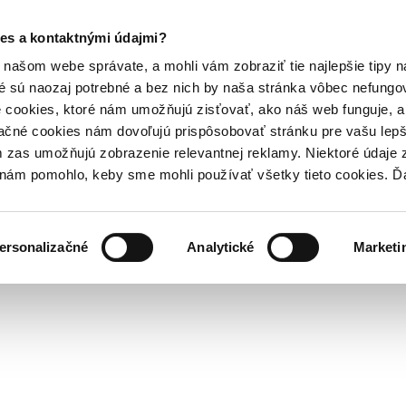
es a kontaktnými údajmi?
našom webe správate, a mohli vám zobraziť tie najlepšie tipy n
é sú naozaj potrebné a bez nich by naša stránka vôbec nefung
 cookies, ktoré nám umožňujú zisťovať, ako náš web funguje, a 
ačné cookies nám dovoľujú prispôsobovať stránku pre vašu lepši
zas umožňujú zobrazenie relevantnej reklamy. Niektoré údaje z
y nám pomohlo, keby sme mohli používať všetky tieto cookies. 
ersonalizačné
Analytické
Marketi