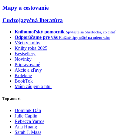
Mapy a cestovanie
Cudzojazyčná literatúra
Knihomoľský pomocník
Spýtajte sa Sherlocka, čo čítať
Odporúčame pre vás
Knižné tipy ušité na mieru vám
Všetky knihy
Knihy roka 2025
Bestsellery
Novinky
Pripravované
Akcie a zľavy
Kolekcie
BookTok
Mám záujem o titul
Top autori
Dominik Dán
Julie Caplin
Rebecca Yarros
Ana Huang
Sarah J. Maas