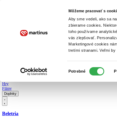
Doručenie
Kníhkupectvá
Knihovrátok
Poukážky
Knižný blog
Kontakt
Môžeme pracovať s cooki
Aby sme vedeli, ako sa na 
zbierame cookies. Niektor
E-knihy
Audioknihy
Hry
Filmy
Knihy
Doplnky
toho používame analytické
vás zlepšovať. Personaliz
Vyhľadávanie
Marketingové cookies nám 
tretími stranami. Veľmi b
Prihlásiť
Vyhľadávanie
Výber
Knihy
Potrebné
P
súhlasu
E-knihy
Audioknihy
Hry
Filmy
Doplnky
Beletria