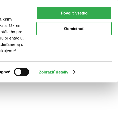
Povoliť všetko
a knihy,
ovala. Okrem
Odmietnuť
stále ho pre
u orientáciu.
dieľame aj s
Ďakujeme!
ngové
Zobraziť detaily