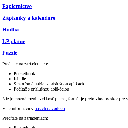
Papiernictvo
Zápisníky a kalendáre
Hudba
LP platne
Puzzle
Prečítate na zariadeniach:
Pocketbook
Kindle
Smartfón či tablet s príslušnou aplikáciou
Počítač s príslušnou aplikáciou
Nie je možné meniť veľkosť písma, formát je preto vhodný skôr pre 
Viac informácií v
našich návodoch
Prečítate na zariadeniach:
Pocketbook