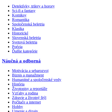
Detektívky, trilery a horory
Sci-fi a fantasy
Komiksy
Romantika
Spoločenská beletria
Klasika
Historické
Slovenská beletria
Svetová beletria
Poézia
Ďalšie kategórie
Náučná a odborná
Motivácia a sebarozvoj
Biznis a manažment
Humanitné a spoločenské vedy
História
Životopisy a reportáže
Vzťahy a rodina
Zdravie a životný štýl
Počítače a internet
Hobby
Umenie a dizajn