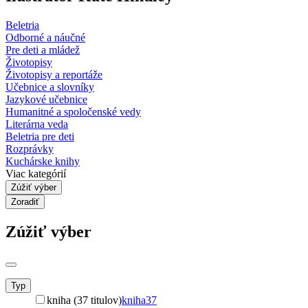
Beletria
Odborné a náučné
Pre deti a mládež
Životopisy
Životopisy a reportáže
Učebnice a slovníky
Jazykové učebnice
Humanitné a spoločenské vedy
Literárna veda
Beletria pre deti
Rozprávky
Kuchárske knihy
Viac kategórií
Zúžiť výber
Zoradiť
Zúžiť výber
Typ
kniha (37 titulov)
kniha
37