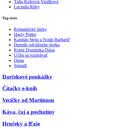
Táňa Keleová Vasilková
Lucinda Riley
Top série
Romantické úteky
Harry Potter
Kapitán Stein a Notár Barbarič
Denník odvážneho bojka
Krimi Dominika Dána
Učím sa rozprávať
Duna
Smradi
Darčekové poukážky
Čítačky e-kníh
Vecičky od Martinusu
Káva, čaj a pochutiny
Hrnčeky a fľaše