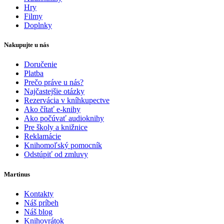
Hry
Filmy
Doplnky
Nakupujte u nás
Doručenie
Platba
Prečo práve u nás?
Najčastejšie otázky
Rezervácia v kníhkupectve
Ako čítať e-knihy
Ako počúvať audioknihy
Pre školy a knižnice
Reklamácie
Knihomoľský pomocník
Odstúpiť od zmluvy
Martinus
Kontakty
Náš príbeh
Náš blog
Knihovrátok