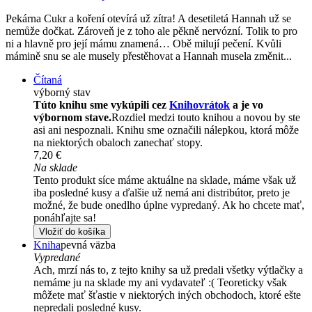
Pekárna Cukr a koření otevírá už zítra! A desetiletá Hannah už se
nemůže dočkat. Zároveň je z toho ale pěkně nervózní. Tolik to pro
ni a hlavně pro její mámu znamená… Obě milují pečení. Kvůli
mámině snu se ale musely přestěhovat a Hannah musela změnit...
Čítaná
výborný stav
Túto knihu sme vykúpili cez
Knihovrátok
a je vo
výbornom stave.
Rozdiel medzi touto knihou a novou by ste
asi ani nespoznali. Knihu sme označili nálepkou, ktorá môže
na niektorých obaloch zanechať stopy.
7,20 €
Na sklade
Tento produkt síce máme aktuálne na sklade, máme však už
iba posledné kusy a ďalšie už nemá ani distribútor, preto je
možné, že bude onedlho úplne vypredaný. Ak ho chcete mať,
ponáhľajte sa!
Vložiť do košíka
Kniha
pevná väzba
Vypredané
Ach, mrzí nás to, z tejto knihy sa už predali všetky výtlačky a
nemáme ju na sklade my ani vydavateľ :( Teoreticky však
môžete mať šťastie v niektorých iných obchodoch, ktoré ešte
nepredali posledné kusy.