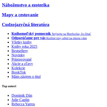
Náboženstvo a ezoterika
Mapy a cestovanie
Cudzojazyčná literatúra
Knihomoľský pomocník
Spýtajte sa Sherlocka, čo čítať
Odporúčame pre vás
Knižné tipy ušité na mieru vám
Všetky knihy
Knihy roka 2025
Bestsellery
Novinky
Pripravované
Akcie a zľavy
Kolekcie
BookTok
Mám záujem o titul
Top autori
Dominik Dán
Julie Caplin
Rebecca Yarros