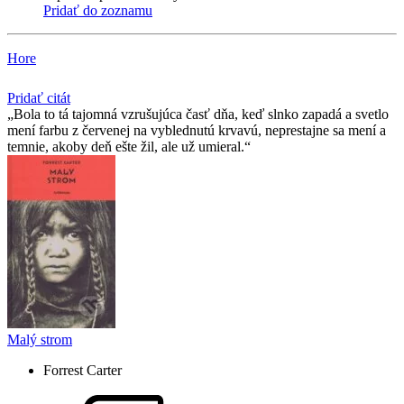
Pridať do zoznamu
Hore
Pridať citát
Bola to tá tajomná vzrušujúca časť dňa, keď slnko zapadá a svetlo
mení farbu z červenej na vyblednutú krvavú, neprestajne sa mení a
temnie, akoby deň ešte žil, ale už umieral.
Malý strom
Forrest Carter