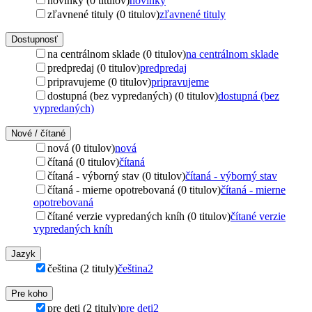
novinky (0 titulov)
novinky
zľavnené tituly (0 titulov)
zľavnené tituly
Dostupnosť
na centrálnom sklade (0 titulov)
na centrálnom sklade
predpredaj (0 titulov)
predpredaj
pripravujeme (0 titulov)
pripravujeme
dostupná (bez vypredaných) (0 titulov)
dostupná (bez
vypredaných)
Nové / čítané
nová (0 titulov)
nová
čítaná (0 titulov)
čítaná
čítaná - výborný stav (0 titulov)
čítaná - výborný stav
čítaná - mierne opotrebovaná (0 titulov)
čítaná - mierne
opotrebovaná
čítané verzie vypredaných kníh (0 titulov)
čítané verzie
vypredaných kníh
Jazyk
čeština (2 tituly)
čeština
2
Pre koho
pre deti (2 tituly)
pre deti
2