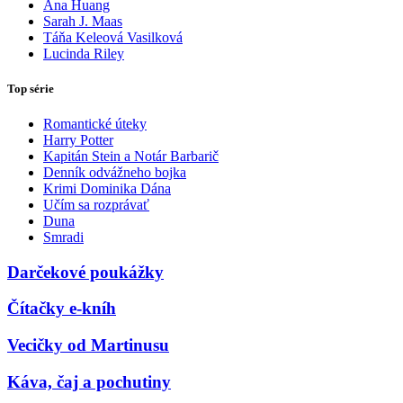
Ana Huang
Sarah J. Maas
Táňa Keleová Vasilková
Lucinda Riley
Top série
Romantické úteky
Harry Potter
Kapitán Stein a Notár Barbarič
Denník odvážneho bojka
Krimi Dominika Dána
Učím sa rozprávať
Duna
Smradi
Darčekové poukážky
Čítačky e-kníh
Vecičky od Martinusu
Káva, čaj a pochutiny