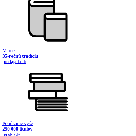
Máme
35-ročnú tradíciu
predaja kníh
Ponúkame vyše
250 000 titulov
na sklade