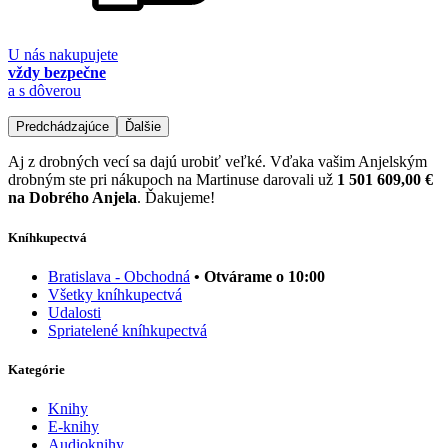
U nás nakupujete
vždy bezpečne
a s dôverou
Predchádzajúce
Ďalšie
Aj z drobných vecí sa dajú urobiť veľké. Vďaka vašim Anjelským
drobným ste pri nákupoch na Martinuse darovali už
1 501 609,00 €
na Dobrého Anjela
. Ďakujeme!
Kníhkupectvá
Bratislava - Obchodná
• Otvárame o 10:00
Všetky kníhkupectvá
Udalosti
Spriatelené kníhkupectvá
Kategórie
Knihy
E-knihy
Audioknihy