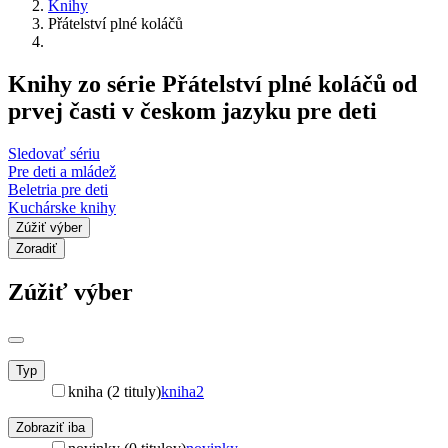
Knihy
Přátelství plné koláčů
Knihy zo série Přátelství plné koláčů od
prvej časti v českom jazyku pre deti
Sledovať sériu
Pre deti a mládež
Beletria pre deti
Kuchárske knihy
Zúžiť výber
Zoradiť
Zúžiť výber
Typ
kniha (2 tituly)
kniha
2
Zobraziť iba