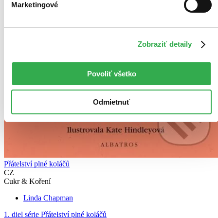
Marketingové
Zobraziť detaily
Povoliť všetko
Odmietnuť
Přátelství plné koláčů
CZ
Cukr & Koření
Linda Chapman
1. diel série
Přátelství plné koláčů