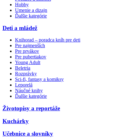
Hobby
Umenie a dizajn
Ďalšie kategórie
Deti a mládež
Knihorad – poradca kníh pre deti
Pre najmenších
Pre prvákov
Pre pubertiakov
Young Adult
Beletria
Rozprávky
Sci-fi, fantasy a komiksy
Leporelá
Náučné knihy
Ďalšie kategórie
Životopisy a reportáže
Kuchárky
Učebnice a slovníky