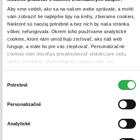
Aby sme vedeli, ako sa na našom webe správate, a mohli
Použité filtre
Zrušiť filtre
vám zobraziť tie najlepšie tipy na knihy, zbierame cookies.
V českom jazyku
Pre deti
Niektoré sú naozaj potrebné a bez nich by naša stránka
vôbec nefungovala. Okrem toho používame analytické
cookies, ktoré nám umožňujú zisťovať, ako náš web
funguje, a stále ho pre vás zlepšovať. Personalizačné
cookies nám dovoľujú prispôsobovať stránku pre vašu
lepšiu orientáciu. Marketingové cookies nám zas
umožňujú zobrazenie relevantnej reklamy. Niektoré údaje
zdieľame aj s tretími stranami. Veľmi by nám pomohlo,
Výber
keby sme mohli používať všetky tieto cookies. Ďakujeme!
Potrebné
súhlasu
Personalizačné
Analytické