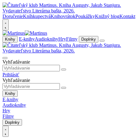
Doručenie
Kníhkupectvá
Knihovrátok
Poukážky
Knižný blog
Kontakt
E-knihy
Audioknihy
Hry
Filmy
Knihy
Doplnky
Vyhľadávanie
Prihlásiť
Vyhľadávanie
Knihy
E-knihy
Audioknihy
Hry
Filmy
Doplnky