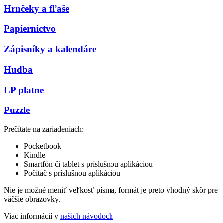
Hrnčeky a fľaše
Papiernictvo
Zápisníky a kalendáre
Hudba
LP platne
Puzzle
Prečítate na zariadeniach:
Pocketbook
Kindle
Smartfón či tablet s príslušnou aplikáciou
Počítač s príslušnou aplikáciou
Nie je možné meniť veľkosť písma, formát je preto vhodný skôr pre
väčšie obrazovky.
Viac informácií v
našich návodoch