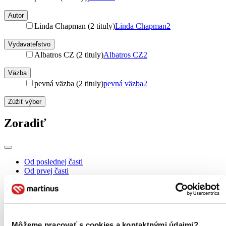
Autor
Linda Chapman (2 tituly)
Linda Chapman
2
Vydavateľstvo
Albatros CZ (2 tituly)
Albatros CZ
2
Väzba
pevná väzba (2 tituly)
pevná väzba
2
Zúžiť výber
Zoradiť
Od poslednej časti
Od prvej časti
Bestsellery
Top hodnotené
Novinky
Najdrahšie
Najlacnejšie
Môžeme pracovať s cookies a kontaktnými údajmi?