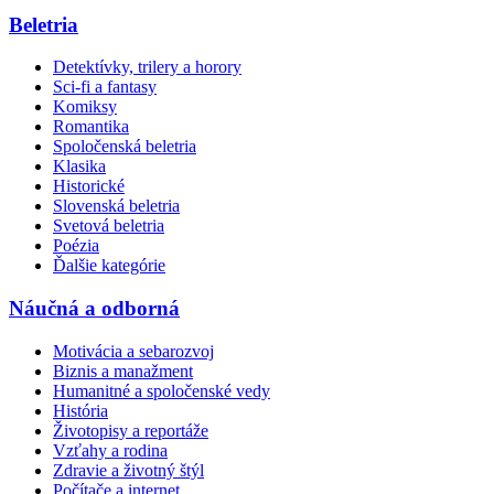
Beletria
Detektívky, trilery a horory
Sci-fi a fantasy
Komiksy
Romantika
Spoločenská beletria
Klasika
Historické
Slovenská beletria
Svetová beletria
Poézia
Ďalšie kategórie
Náučná a odborná
Motivácia a sebarozvoj
Biznis a manažment
Humanitné a spoločenské vedy
História
Životopisy a reportáže
Vzťahy a rodina
Zdravie a životný štýl
Počítače a internet