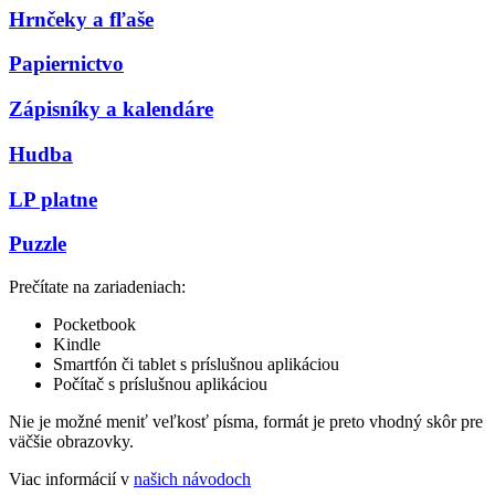
Hrnčeky a fľaše
Papiernictvo
Zápisníky a kalendáre
Hudba
LP platne
Puzzle
Prečítate na zariadeniach:
Pocketbook
Kindle
Smartfón či tablet s príslušnou aplikáciou
Počítač s príslušnou aplikáciou
Nie je možné meniť veľkosť písma, formát je preto vhodný skôr pre
väčšie obrazovky.
Viac informácií v
našich návodoch