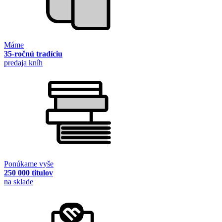
Máme
35-ročnú tradíciu
predaja kníh
Ponúkame vyše
250 000 titulov
na sklade