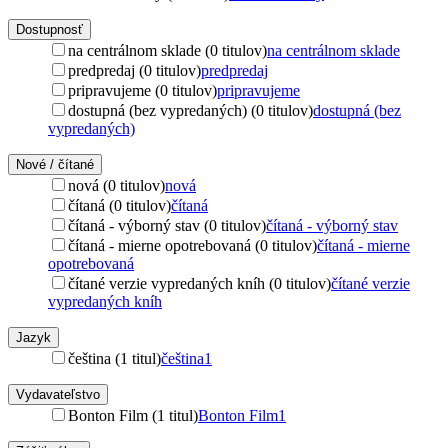
Dostupnosť
na centrálnom sklade (0 titulov)
na centrálnom sklade
predpredaj (0 titulov)
predpredaj
pripravujeme (0 titulov)
pripravujeme
dostupná (bez vypredaných) (0 titulov)
dostupná (bez
vypredaných)
Nové / čítané
nová (0 titulov)
nová
čítaná (0 titulov)
čítaná
čítaná - výborný stav (0 titulov)
čítaná - výborný stav
čítaná - mierne opotrebovaná (0 titulov)
čítaná - mierne
opotrebovaná
čítané verzie vypredaných kníh (0 titulov)
čítané verzie
vypredaných kníh
Jazyk
čeština (1 titul)
čeština
1
Vydavateľstvo
Bonton Film (1 titul)
Bonton Film
1