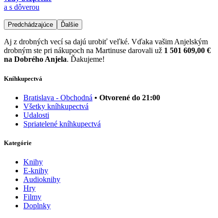
a s dôverou
Predchádzajúce
Ďalšie
Aj z drobných vecí sa dajú urobiť veľké. Vďaka vašim Anjelským
drobným ste pri nákupoch na Martinuse darovali už
1 501 609,00 €
na Dobrého Anjela
. Ďakujeme!
Kníhkupectvá
Bratislava - Obchodná
• Otvorené do 21:00
Všetky kníhkupectvá
Udalosti
Spriatelené kníhkupectvá
Kategórie
Knihy
E-knihy
Audioknihy
Hry
Filmy
Doplnky