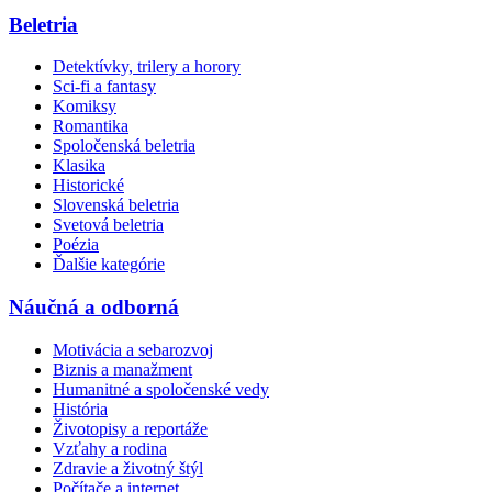
Beletria
Detektívky, trilery a horory
Sci-fi a fantasy
Komiksy
Romantika
Spoločenská beletria
Klasika
Historické
Slovenská beletria
Svetová beletria
Poézia
Ďalšie kategórie
Náučná a odborná
Motivácia a sebarozvoj
Biznis a manažment
Humanitné a spoločenské vedy
História
Životopisy a reportáže
Vzťahy a rodina
Zdravie a životný štýl
Počítače a internet