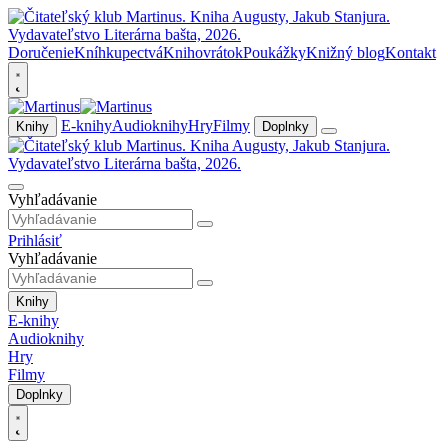
Doručenie
Kníhkupectvá
Knihovrátok
Poukážky
Knižný blog
Kontakt
E-knihy
Audioknihy
Hry
Filmy
Knihy
Doplnky
Vyhľadávanie
Prihlásiť
Vyhľadávanie
Knihy
E-knihy
Audioknihy
Hry
Filmy
Doplnky