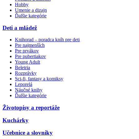
Hobby
Umenie a dizajn
Ďalšie kategórie
Deti a mládež
Knihorad – poradca kníh pre deti
Pre najmenších
Pre prvákov
Pre pubertiakov
Young Adult
Beletria
Rozprávky
Sci-fi, fantasy a komiksy
Leporelá
Náučné knihy
Ďalšie kategórie
Životopisy a reportáže
Kuchárky
Učebnice a slovníky