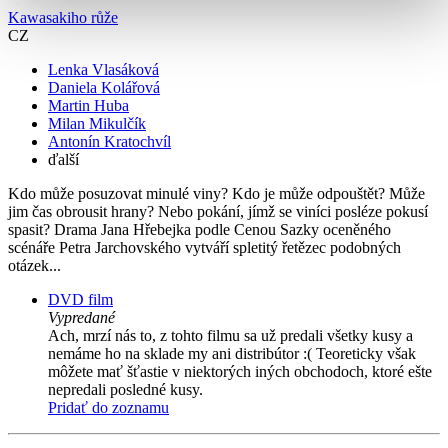
Kawasakiho růže
CZ
Lenka Vlasáková
Daniela Kolářová
Martin Huba
Milan Mikulčík
Antonín Kratochvíl
ďalší
Kdo může posuzovat minulé viny? Kdo je může odpouštět? Může
jim čas obrousit hrany? Nebo pokání, jímž se viníci posléze pokusí
spasit? Drama Jana Hřebejka podle Cenou Sazky oceněného
scénáře Petra Jarchovského vytváří spletitý řetězec podobných
otázek...
DVD film
Vypredané
Ach, mrzí nás to, z tohto filmu sa už predali všetky kusy a
nemáme ho na sklade my ani distribútor :( Teoreticky však
môžete mať šťastie v niektorých iných obchodoch, ktoré ešte
nepredali posledné kusy.
Pridať do zoznamu