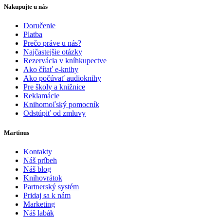
Nakupujte u nás
Doručenie
Platba
Prečo práve u nás?
Najčastejšie otázky
Rezervácia v kníhkupectve
Ako čítať e-knihy
Ako počúvať audioknihy
Pre školy a knižnice
Reklamácie
Knihomoľský pomocník
Odstúpiť od zmluvy
Martinus
Kontakty
Náš príbeh
Náš blog
Knihovrátok
Partnerský systém
Pridaj sa k nám
Marketing
Náš labák