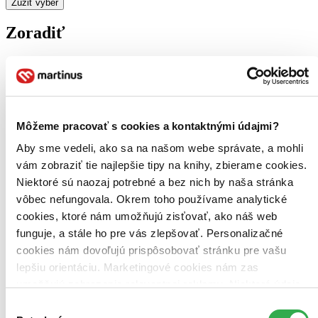
Zúžiť výber
Zoradiť
Bestsellery
Top hodnotené
Novinky
Môžeme pracovať s cookies a kontaktnými údajmi?
Najdrahšie
Aby sme vedeli, ako sa na našom webe správate, a mohli
Najlacnejšie
Najvyššia zľava
vám zobraziť tie najlepšie tipy na knihy, zbierame cookies.
Niektoré sú naozaj potrebné a bez nich by naša stránka
vôbec nefungovala. Okrem toho používame analytické
cookies, ktoré nám umožňujú zisťovať, ako náš web
funguje, a stále ho pre vás zlepšovať. Personalizačné
cookies nám dovoľujú prispôsobovať stránku pre vašu
lepšiu orientáciu. Marketingové cookies nám zas
umožňujú zobrazenie relevantnej reklamy. Niektoré údaje
zdieľame aj s tretími stranami. Veľmi by nám pomohlo,
Výber