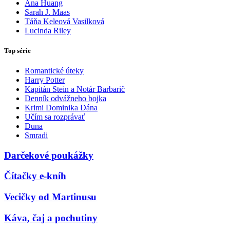
Ana Huang
Sarah J. Maas
Táňa Keleová Vasilková
Lucinda Riley
Top série
Romantické úteky
Harry Potter
Kapitán Stein a Notár Barbarič
Denník odvážneho bojka
Krimi Dominika Dána
Učím sa rozprávať
Duna
Smradi
Darčekové poukážky
Čítačky e-kníh
Vecičky od Martinusu
Káva, čaj a pochutiny