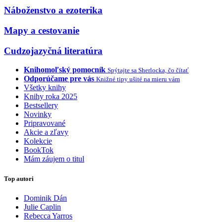
Náboženstvo a ezoterika
Mapy a cestovanie
Cudzojazyčná literatúra
Knihomoľský pomocník
Spýtajte sa Sherlocka, čo čítať
Odporúčame pre vás
Knižné tipy ušité na mieru vám
Všetky knihy
Knihy roka 2025
Bestsellery
Novinky
Pripravované
Akcie a zľavy
Kolekcie
BookTok
Mám záujem o titul
Top autori
Dominik Dán
Julie Caplin
Rebecca Yarros