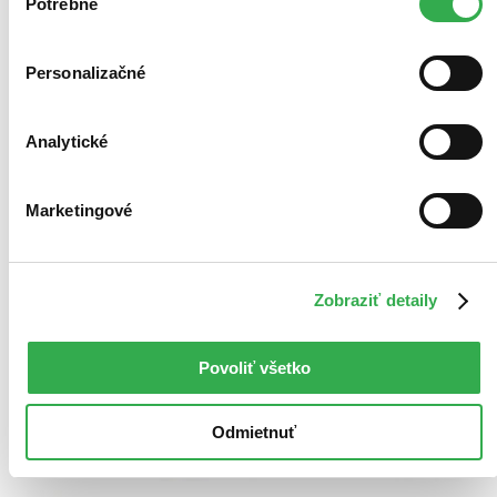
keby sme mohli používať všetky tieto cookies. Ďakujeme!
Potrebné
súhlasu
Personalizačné
Analytické
Marketingové
Zobraziť detaily
Povoliť všetko
Odmietnuť