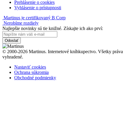
Prehlásenie o cookies
Vyhlásenie o prístupnosti
Martinus je certifikovaný B Corp
Nerobíme rozdiely
Najlepšie novinky sú tie knižné. Získajte ich ako prví:
Odoslať
© 2000-2026 Martinus. Internetové kníhkupectvo. Všetky práva
vyhradené.
Nastaviť cookies
Ochrana súkromia
Obchodné podmienky