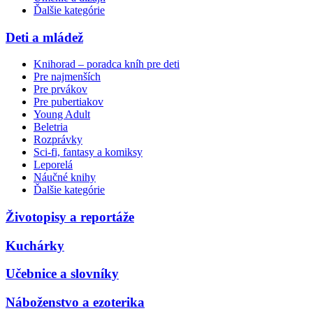
Ďalšie kategórie
Deti a mládež
Knihorad – poradca kníh pre deti
Pre najmenších
Pre prvákov
Pre pubertiakov
Young Adult
Beletria
Rozprávky
Sci-fi, fantasy a komiksy
Leporelá
Náučné knihy
Ďalšie kategórie
Životopisy a reportáže
Kuchárky
Učebnice a slovníky
Náboženstvo a ezoterika