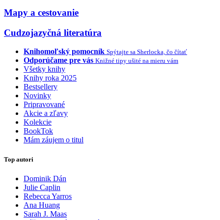
Mapy a cestovanie
Cudzojazyčná literatúra
Knihomoľský pomocník
Spýtajte sa Sherlocka, čo čítať
Odporúčame pre vás
Knižné tipy ušité na mieru vám
Všetky knihy
Knihy roka 2025
Bestsellery
Novinky
Pripravované
Akcie a zľavy
Kolekcie
BookTok
Mám záujem o titul
Top autori
Dominik Dán
Julie Caplin
Rebecca Yarros
Ana Huang
Sarah J. Maas