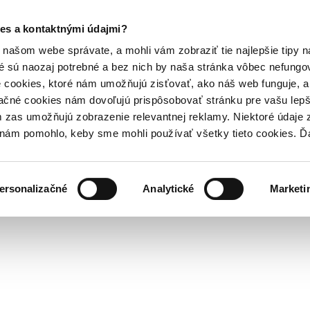
es a kontaktnými údajmi?
našom webe správate, a mohli vám zobraziť tie najlepšie tipy n
é sú naozaj potrebné a bez nich by naša stránka vôbec nefung
 cookies, ktoré nám umožňujú zisťovať, ako náš web funguje, a 
ačné cookies nám dovoľujú prispôsobovať stránku pre vašu lepši
zas umožňujú zobrazenie relevantnej reklamy. Niektoré údaje z
y nám pomohlo, keby sme mohli používať všetky tieto cookies. 
ersonalizačné
Analytické
Marketi