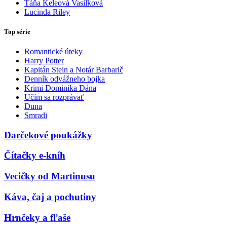
Táňa Keleová Vasilková
Lucinda Riley
Top série
Romantické úteky
Harry Potter
Kapitán Stein a Notár Barbarič
Denník odvážneho bojka
Krimi Dominika Dána
Učím sa rozprávať
Duna
Smradi
Darčekové poukážky
Čítačky e-kníh
Vecičky od Martinusu
Káva, čaj a pochutiny
Hrnčeky a fľaše