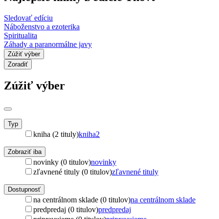
Sledovať edíciu
Náboženstvo a ezoterika
Spiritualita
Záhady a paranormálne javy
Zúžiť výber
Zoradiť
Zúžiť výber
Typ
kniha (2 tituly)
kniha
2
Zobraziť iba
novinky (0 titulov)
novinky
zľavnené tituly (0 titulov)
zľavnené tituly
Dostupnosť
na centrálnom sklade (0 titulov)
na centrálnom sklade
predpredaj (0 titulov)
predpredaj