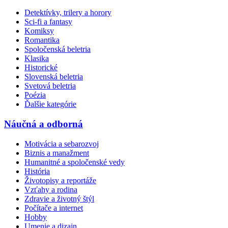
Detektívky, trilery a horory
Sci-fi a fantasy
Komiksy
Romantika
Spoločenská beletria
Klasika
Historické
Slovenská beletria
Svetová beletria
Poézia
Ďalšie kategórie
Náučná a odborná
Motivácia a sebarozvoj
Biznis a manažment
Humanitné a spoločenské vedy
História
Životopisy a reportáže
Vzťahy a rodina
Zdravie a životný štýl
Počítače a internet
Hobby
Umenie a dizajn