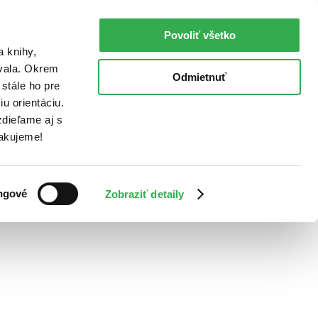
Povoliť všetko
a knihy,
ovala. Okrem
Odmietnuť
stále ho pre
u orientáciu.
dieľame aj s
Ďakujeme!
ngové
Zobraziť detaily