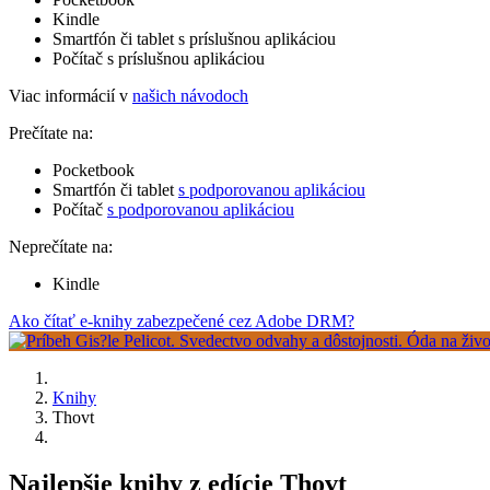
Kindle
Smartfón či tablet s príslušnou aplikáciou
Počítač s príslušnou aplikáciou
Viac informácií v
našich návodoch
Prečítate na:
Pocketbook
Smartfón či tablet
s podporovanou aplikáciou
Počítač
s podporovanou aplikáciou
Neprečítate na:
Kindle
Ako čítať e-knihy zabezpečené cez Adobe DRM?
Knihy
Thovt
Najlepšie knihy z edície Thovt