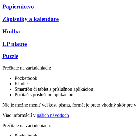
Papiernictvo
Zápisníky a kalendáre
Hudba
LP platne
Puzzle
Prečítate na zariadeniach:
Pocketbook
Kindle
Smartfón či tablet s príslušnou aplikáciou
Počítač s príslušnou aplikáciou
Nie je možné meniť veľkosť písma, formát je preto vhodný skôr pre 
Viac informácií v
našich návodoch
Prečítate na zariadeniach:
Pocketbook