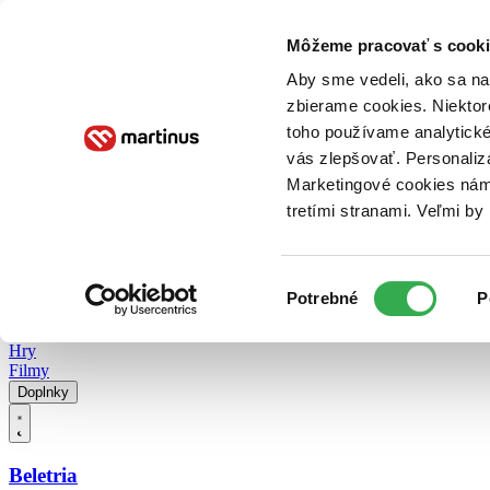
Doručenie
Kníhkupectvá
Knihovrátok
Poukážky
Knižný blog
Kontakt
Môžeme pracovať s cooki
Aby sme vedeli, ako sa na 
zbierame cookies. Niektor
E-knihy
Audioknihy
Hry
Filmy
Knihy
Doplnky
toho používame analytické
vás zlepšovať. Personaliz
Vyhľadávanie
Marketingové cookies nám 
tretími stranami. Veľmi b
Prihlásiť
Vyhľadávanie
Výber
Knihy
Potrebné
P
súhlasu
E-knihy
Audioknihy
Hry
Filmy
Doplnky
Beletria