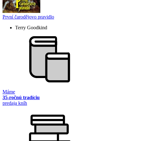
První čarodějovo pravidlo
Terry Goodkind
Máme
35-ročnú tradíciu
predaja kníh