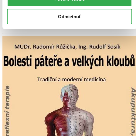
Tento produkt momentálne nemáme na sklade, ale zvyčajne
vám ho vieme zabezpečiť a odoslať do 1 – 6 dní. A
posnažíme sa aj trochu rýchlejšie!
Odmietnuť
Pridať do zoznamu
Vložiť do košíka