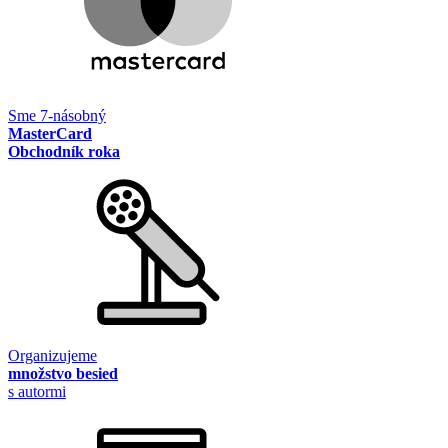
Sme 7-násobný
MasterCard
Obchodník roka
Organizujeme
množstvo besied
s autormi