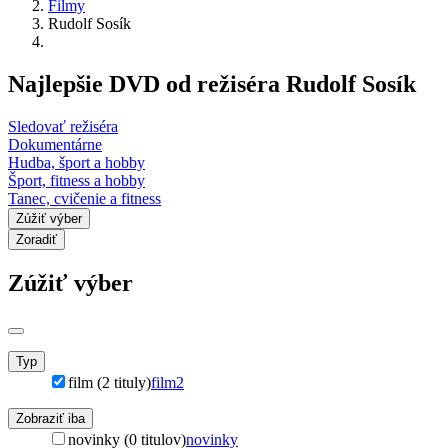
Filmy
Rudolf Sosík
Najlepšie DVD od režiséra Rudolf Sosík
Sledovať režiséra
Dokumentárne
Hudba, šport a hobby
Šport, fitness a hobby
Tanec, cvičenie a fitness
Zúžiť výber
Zoradiť
Zúžiť výber
Typ
film (2 tituly)
film
2
Zobraziť iba
novinky (0 titulov)
novinky