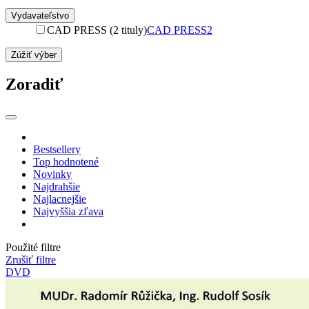
Vydavateľstvo
CAD PRESS (2 tituly)
CAD PRESS
2
Zúžiť výber
Zoradiť
Bestsellery
Top hodnotené
Novinky
Najdrahšie
Najlacnejšie
Najvyššia zľava
Použité filtre
Zrušiť filtre
DVD