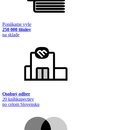
Ponúkame vyše
250 000 titulov
na sklade
Osobný odber
20 kníhkupectiev
po celom Slovensku