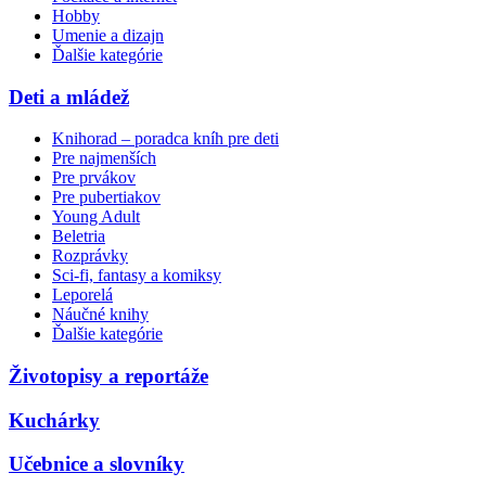
Hobby
Umenie a dizajn
Ďalšie kategórie
Deti a mládež
Knihorad – poradca kníh pre deti
Pre najmenších
Pre prvákov
Pre pubertiakov
Young Adult
Beletria
Rozprávky
Sci-fi, fantasy a komiksy
Leporelá
Náučné knihy
Ďalšie kategórie
Životopisy a reportáže
Kuchárky
Učebnice a slovníky