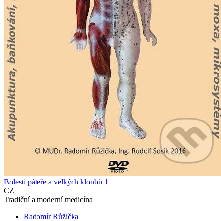
Bolesti páteře a velkých kloubů 1
CZ
Tradiční a moderní medicína
Radomír Růžička