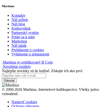
Martinus
Kontakty
Náš príbeh
Náš blog
Knihovrátok
Partnerský systém
Pridaj sa k nám
Marketing
Náš labák
Prehlásenie o cookies
Vyhlásenie o prístupnosti
Martinus je certifikovaný B Corp
Nerobíme rozdiely
Najlepšie novinky sú tie knižné. Získajte ich ako prví:
Odoslať
© 2000-2026 Martinus. Internetové kníhkupectvo. Všetky práva
vyhradené.
Nastaviť cookies
Ochrana súkromia