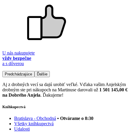
U nás nakupujete
vždy bezpečne
a s dôverou
Predchádzajúce
Ďalšie
Aj z drobných vecí sa dajú urobiť veľké. Vďaka vašim Anjelským
drobným ste pri nákupoch na Martinuse darovali už
1 501 145,00 €
na Dobrého Anjela
. Ďakujeme!
Kníhkupectvá
Bratislava - Obchodná
• Otvárame o 8:30
Všetky kníhkupectvá
Udalosti