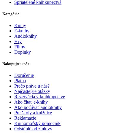
Spriatelené kníhkupectvá
Kategórie
Knihy
E-knihy
Audioknihy
Hry
Filmy
Doplnky
Nakupujte u nás
Doručenie
Platba
Prečo práve u nás?
Najčastejšie otázky
Rezervácia v kníhkupectve
Ako čítať e-knihy
Ako počúvať audioknihy
Pre školy a knižnice
Reklamácie
Knihomoľský pomocník
Odstúpiť od zmluvy