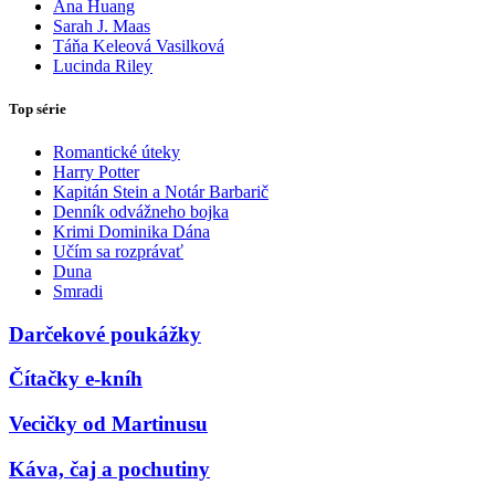
Ana Huang
Sarah J. Maas
Táňa Keleová Vasilková
Lucinda Riley
Top série
Romantické úteky
Harry Potter
Kapitán Stein a Notár Barbarič
Denník odvážneho bojka
Krimi Dominika Dána
Učím sa rozprávať
Duna
Smradi
Darčekové poukážky
Čítačky e-kníh
Vecičky od Martinusu
Káva, čaj a pochutiny