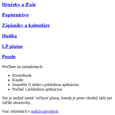
Hrnčeky a fľaše
Papiernictvo
Zápisníky a kalendáre
Hudba
LP platne
Puzzle
Prečítate na zariadeniach:
Pocketbook
Kindle
Smartfón či tablet s príslušnou aplikáciou
Počítač s príslušnou aplikáciou
Nie je možné meniť veľkosť písma, formát je preto vhodný skôr pre
väčšie obrazovky.
Viac informácií v
našich návodoch