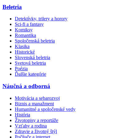
Beletria
Detektívky, trilery a horory
Sci-fi a fantasy
Komiksy
Romantika
Spoločenská beletria
Klasika
Historické
Slovenská beletria
Svetová beletria
Poézia
Ďalšie kategórie
Náučná a odborná
Motivácia a sebarozvoj
Biznis a manažment
Humanitné a spoločenské vedy
História
Životopisy a reportáže
Vzťahy a rodina
Zdravie a životný štýl
Počítače a internet