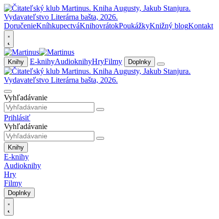
Doručenie
Kníhkupectvá
Knihovrátok
Poukážky
Knižný blog
Kontakt
E-knihy
Audioknihy
Hry
Filmy
Knihy
Doplnky
Vyhľadávanie
Prihlásiť
Vyhľadávanie
Knihy
E-knihy
Audioknihy
Hry
Filmy
Doplnky