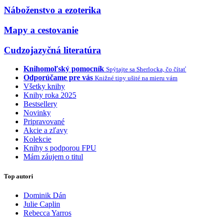
Náboženstvo a ezoterika
Mapy a cestovanie
Cudzojazyčná literatúra
Knihomoľský pomocník
Spýtajte sa Sherlocka, čo čítať
Odporúčame pre vás
Knižné tipy ušité na mieru vám
Všetky knihy
Knihy roka 2025
Bestsellery
Novinky
Pripravované
Akcie a zľavy
Kolekcie
Knihy s podporou FPU
Mám záujem o titul
Top autori
Dominik Dán
Julie Caplin
Rebecca Yarros