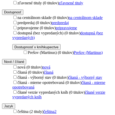
zľavnené tituly (0 titulov)
zľavnené tituly
Dostupnosť
na centrálnom sklade (0 titulov)
na centrálnom sklade
predpredaj (0 titulov)
predpredaj
pripravujeme (0 titulov)
pripravujeme
dostupná (bez vypredaných) (0 titulov)
dostupná (bez
vypredaných)
Dostupnosť v kníhkupectve
Prešov (Martinus) (0 titulov)
Prešov (Martinus)
Nové / čítané
nová (0 titulov)
nová
čítaná (0 titulov)
čítaná
čítaná - výborný stav (0 titulov)
čítaná - výborný stav
čítaná - mierne opotrebovaná (0 titulov)
čítaná - mierne
opotrebovaná
čítané verzie vypredaných kníh (0 titulov)
čítané verzie
vypredaných kníh
Jazyk
čeština (2 tituly)
čeština
2