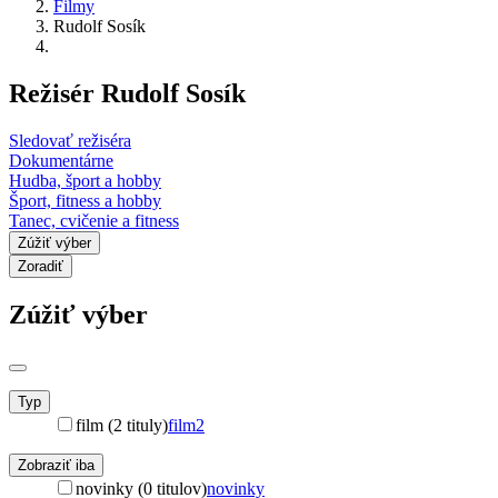
Filmy
Rudolf Sosík
Režisér Rudolf Sosík
Sledovať režiséra
Dokumentárne
Hudba, šport a hobby
Šport, fitness a hobby
Tanec, cvičenie a fitness
Zúžiť výber
Zoradiť
Zúžiť výber
Typ
film (2 tituly)
film
2
Zobraziť iba
novinky (0 titulov)
novinky