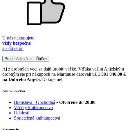
U nás nakupujete
vždy bezpečne
a s dôverou
Predchádzajúce
Ďalšie
Aj z drobných vecí sa dajú urobiť veľké. Vďaka vašim Anjelským
drobným ste pri nákupoch na Martinuse darovali už
1 501 846,00 €
na Dobrého Anjela
. Ďakujeme!
Kníhkupectvá
Bratislava - Obchodná
• Otvorené do 20:00
Všetky kníhkupectvá
Udalosti
Spriatelené kníhkupectvá
Kategórie