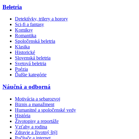
Beletria
Detektívky, trilery a horory
Sci-fi a fantasy
Komiksy
Romantika
Spoločenská beletria
Klasika
Historické
Slovenská beletria
Svetová beletria
Poézia
Ďalšie kategórie
Náučná a odborná
Motivácia a sebarozvoj
Biznis a manažment
Humanitné a spoločenské vedy
História
Životopisy a reportáže
Vzťahy a rodina
Zdravie a životný štýl
Počítače a internet