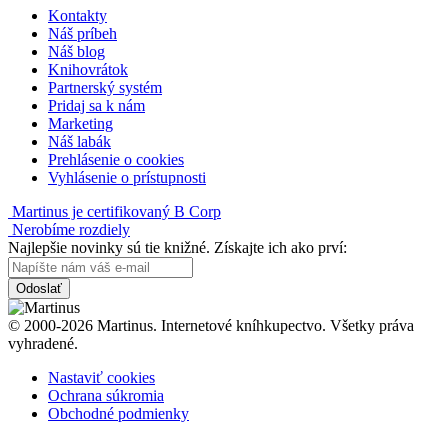
Kontakty
Náš príbeh
Náš blog
Knihovrátok
Partnerský systém
Pridaj sa k nám
Marketing
Náš labák
Prehlásenie o cookies
Vyhlásenie o prístupnosti
Martinus je certifikovaný B Corp
Nerobíme rozdiely
Najlepšie novinky sú tie knižné. Získajte ich ako prví:
Odoslať
© 2000-2026 Martinus. Internetové kníhkupectvo. Všetky práva
vyhradené.
Nastaviť cookies
Ochrana súkromia
Obchodné podmienky