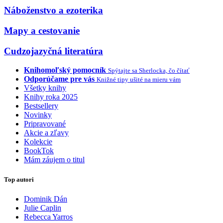
Náboženstvo a ezoterika
Mapy a cestovanie
Cudzojazyčná literatúra
Knihomoľský pomocník
Spýtajte sa Sherlocka, čo čítať
Odporúčame pre vás
Knižné tipy ušité na mieru vám
Všetky knihy
Knihy roka 2025
Bestsellery
Novinky
Pripravované
Akcie a zľavy
Kolekcie
BookTok
Mám záujem o titul
Top autori
Dominik Dán
Julie Caplin
Rebecca Yarros