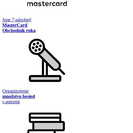
Sme 7-násobný
MasterCard
Obchodník roka
Organizujeme
množstvo besied
s autormi