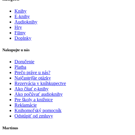
Knihy
E-knihy
Audioknihy
Hry
Filmy
Doplnky
Nakupujte u nás
Doručenie
Platba
Prečo práve u nás?
Najčastejšie otázky
Rezervácia v kníhkupectve
Ako čítať e-knihy
Ako počúvať audioknihy
Pre školy a knižnice
Reklamácie
Knihomoľský pomocník
Odstúpiť od zmluvy
Martinus