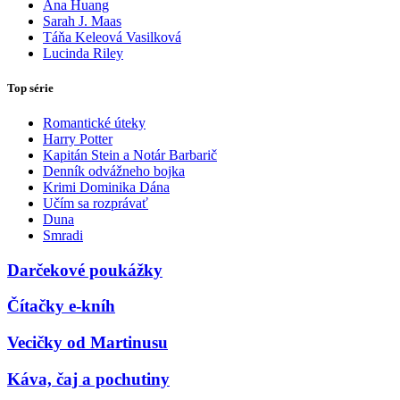
Ana Huang
Sarah J. Maas
Táňa Keleová Vasilková
Lucinda Riley
Top série
Romantické úteky
Harry Potter
Kapitán Stein a Notár Barbarič
Denník odvážneho bojka
Krimi Dominika Dána
Učím sa rozprávať
Duna
Smradi
Darčekové poukážky
Čítačky e-kníh
Vecičky od Martinusu
Káva, čaj a pochutiny