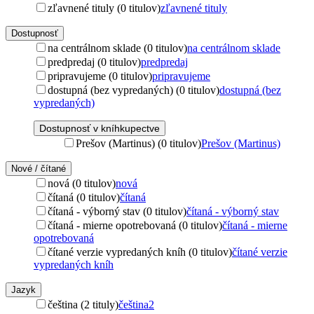
zľavnené tituly (0 titulov)
zľavnené tituly
Dostupnosť
na centrálnom sklade (0 titulov)
na centrálnom sklade
predpredaj (0 titulov)
predpredaj
pripravujeme (0 titulov)
pripravujeme
dostupná (bez vypredaných) (0 titulov)
dostupná (bez
vypredaných)
Dostupnosť v kníhkupectve
Prešov (Martinus) (0 titulov)
Prešov (Martinus)
Nové / čítané
nová (0 titulov)
nová
čítaná (0 titulov)
čítaná
čítaná - výborný stav (0 titulov)
čítaná - výborný stav
čítaná - mierne opotrebovaná (0 titulov)
čítaná - mierne
opotrebovaná
čítané verzie vypredaných kníh (0 titulov)
čítané verzie
vypredaných kníh
Jazyk
čeština (2 tituly)
čeština
2