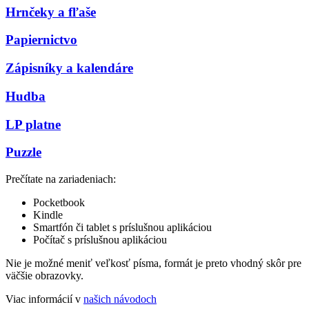
Hrnčeky a fľaše
Papiernictvo
Zápisníky a kalendáre
Hudba
LP platne
Puzzle
Prečítate na zariadeniach:
Pocketbook
Kindle
Smartfón či tablet s príslušnou aplikáciou
Počítač s príslušnou aplikáciou
Nie je možné meniť veľkosť písma, formát je preto vhodný skôr pre
väčšie obrazovky.
Viac informácií v
našich návodoch