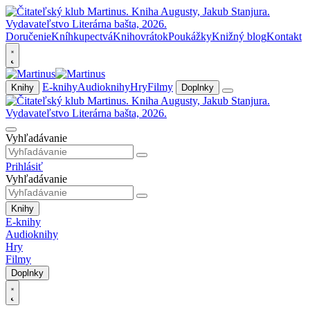
Doručenie
Kníhkupectvá
Knihovrátok
Poukážky
Knižný blog
Kontakt
E-knihy
Audioknihy
Hry
Filmy
Knihy
Doplnky
Vyhľadávanie
Prihlásiť
Vyhľadávanie
Knihy
E-knihy
Audioknihy
Hry
Filmy
Doplnky