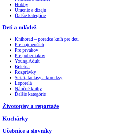
Hobby
Umenie a dizajn
Ďalšie kategórie
Deti a mládež
Knihorad – poradca kníh pre deti
Pre najmenších
Pre prvákov
Pre pubertiakov
Young Adult
Beletria
Rozprávky
Sci-fi, fantasy a komiksy
Leporelá
Náučné knihy
Ďalšie kategórie
Životopisy a reportáže
Kuchárky
Učebnice a slovníky