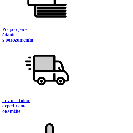
Podporujeme
čítanie
s porozumením
Tovar skladom
expedujeme
okamžite