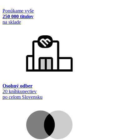
Ponúkame vyše
250 000 titulov
na sklade
Osobný odber
20 kníhkupectiev
po celom Slovensku