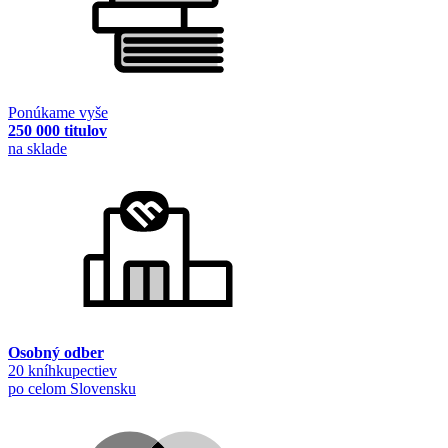
Ponúkame vyše
250 000 titulov
na sklade
Osobný odber
20 kníhkupectiev
po celom Slovensku