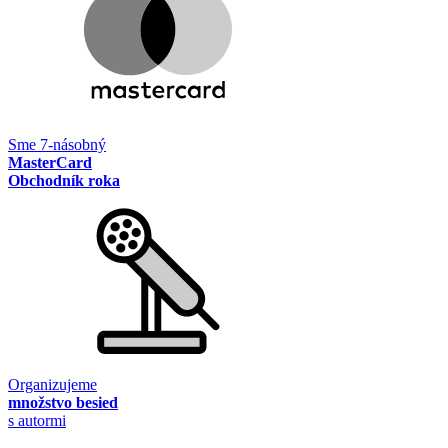
Sme 7-násobný
MasterCard
Obchodník roka
Organizujeme
množstvo besied
s autormi