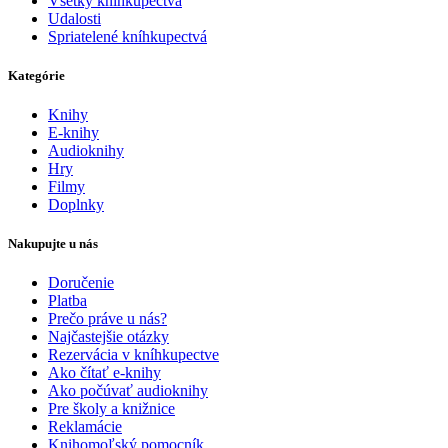
Všetky kníhkupectvá
Udalosti
Spriatelené kníhkupectvá
Kategórie
Knihy
E-knihy
Audioknihy
Hry
Filmy
Doplnky
Nakupujte u nás
Doručenie
Platba
Prečo práve u nás?
Najčastejšie otázky
Rezervácia v kníhkupectve
Ako čítať e-knihy
Ako počúvať audioknihy
Pre školy a knižnice
Reklamácie
Knihomoľský pomocník