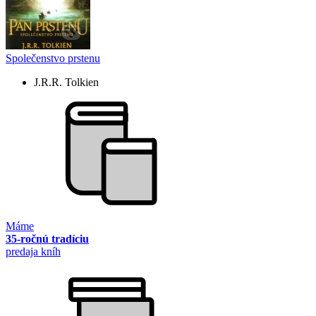
Společenstvo prstenu
J.R.R. Tolkien
Máme
35-ročnú tradíciu
predaja kníh