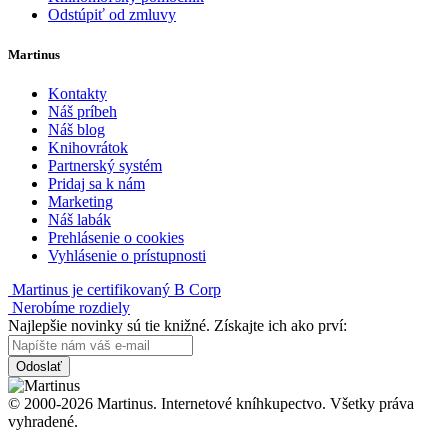
Odstúpiť od zmluvy
Martinus
Kontakty
Náš príbeh
Náš blog
Knihovrátok
Partnerský systém
Pridaj sa k nám
Marketing
Náš labák
Prehlásenie o cookies
Vyhlásenie o prístupnosti
Martinus je certifikovaný B Corp
Nerobíme rozdiely
Najlepšie novinky sú tie knižné. Získajte ich ako prví:
Odoslať
© 2000-2026 Martinus. Internetové kníhkupectvo. Všetky práva
vyhradené.