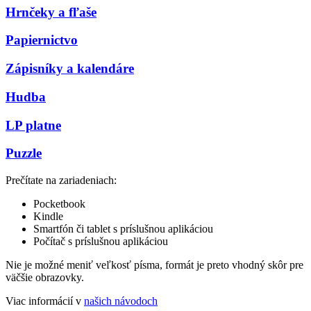
Hrnčeky a fľaše
Papiernictvo
Zápisníky a kalendáre
Hudba
LP platne
Puzzle
Prečítate na zariadeniach:
Pocketbook
Kindle
Smartfón či tablet s príslušnou aplikáciou
Počítač s príslušnou aplikáciou
Nie je možné meniť veľkosť písma, formát je preto vhodný skôr pre
väčšie obrazovky.
Viac informácií v
našich návodoch