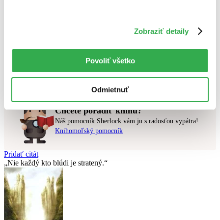
Najlacnejšie
Najvyššia zľava
Zobraziť detaily
Použité filtre
Zrušiť filtre
dostupné
Povoliť všetko
Nebol nájdený
žiadny titul
vyhovujúci zadaným podmienkam.
Skúste prosím zmeniť vyhľadávaný výraz.
Odmietnuť
Chcete poradiť knihu?
Náš pomocník Sherlock vám ju s radosťou vypátra!
Knihomoľský pomocník
Pridať citát
Nie každý kto blúdi je stratený.