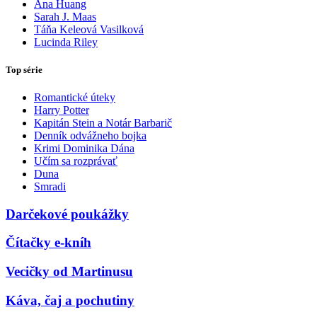
Ana Huang
Sarah J. Maas
Táňa Keleová Vasilková
Lucinda Riley
Top série
Romantické úteky
Harry Potter
Kapitán Stein a Notár Barbarič
Denník odvážneho bojka
Krimi Dominika Dána
Učím sa rozprávať
Duna
Smradi
Darčekové poukážky
Čítačky e-kníh
Vecičky od Martinusu
Káva, čaj a pochutiny