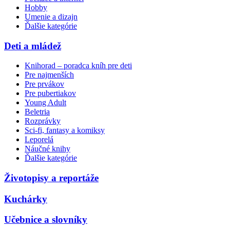
Hobby
Umenie a dizajn
Ďalšie kategórie
Deti a mládež
Knihorad – poradca kníh pre deti
Pre najmenších
Pre prvákov
Pre pubertiakov
Young Adult
Beletria
Rozprávky
Sci-fi, fantasy a komiksy
Leporelá
Náučné knihy
Ďalšie kategórie
Životopisy a reportáže
Kuchárky
Učebnice a slovníky