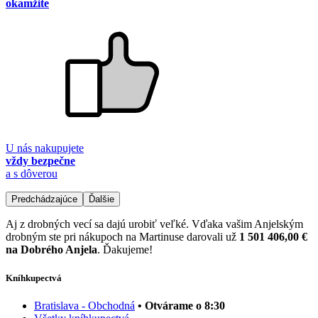
okamžite
U nás nakupujete
vždy bezpečne
a s dôverou
Predchádzajúce
Ďalšie
Aj z drobných vecí sa dajú urobiť veľké. Vďaka vašim Anjelským
drobným ste pri nákupoch na Martinuse darovali už
1 501 406,00 €
na Dobrého Anjela
. Ďakujeme!
Kníhkupectvá
Bratislava - Obchodná
• Otvárame o 8:30