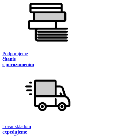
Podporujeme
čítanie
s porozumením
Tovar skladom
expedujeme