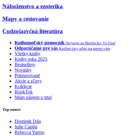
Náboženstvo a ezoterika
Mapy a cestovanie
Cudzojazyčná literatúra
Knihomoľský pomocník
Spýtajte sa Sherlocka, čo čítať
Odporúčame pre vás
Knižné tipy ušité na mieru vám
Všetky knihy
Knihy roka 2025
Bestsellery
Novinky
Pripravované
Akcie a zľavy
Kolekcie
BookTok
Mám záujem o titul
Top autori
Dominik Dán
Julie Caplin
Rebecca Yarros