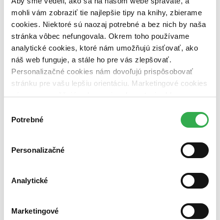
Aby sme vedeli, ako sa na našom webe správate, a
pripravujeme (0 titulov)
pripravujeme
mohli vám zobraziť tie najlepšie tipy na knihy, zbierame
dostupná (bez vypredaných) (0 titulov)
dostupná (bez
vypredaných)
cookies. Niektoré sú naozaj potrebné a bez nich by naša
stránka vôbec nefungovala. Okrem toho používame
Nové / čítané
analytické cookies, ktoré nám umožňujú zisťovať, ako
nová (0 titulov)
nová
náš web funguje, a stále ho pre vás zlepšovať.
čítaná (0 titulov)
čítaná
čítaná - výborný stav (0 titulov)
čítaná - výborný stav
Personalizačné cookies nám dovoľujú prispôsobovať
čítaná - mierne opotrebovaná (0 titulov)
čítaná - mierne
stránku pre vašu lepšiu orientáciu. Marketingové cookies
opotrebovaná
nám zas umožňujú zobrazenie relevantnej reklamy.
čítané verzie vypredaných kníh (0 titulov)
čítané verzie
Niektoré údaje zdieľame aj s tretími stranami. Veľmi by
vypredaných kníh
Výber
nám pomohlo, keby sme mohli používať všetky tieto
Potrebné
súhlasu
Zúžiť výber
cookies. Ďakujeme!
Zoradiť
Personalizačné
Analytické
Bestsellery
Top hodnotené
Novinky
Marketingové
Najdrahšie