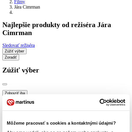
Filmy
Jára Cimrman
Najlepšie produkty od režiséra Jára
Cimrman
Sledovať režiséra
Zúžiť výber
Zoradiť
Zúžiť výber
Zobraziť iba
novinky (0 titulov)
novinky
zľavnené tituly (0 titulov)
zľavnené tituly
Dostupnosť
na centrálnom sklade (0 titulov)
na centrálnom sklade
Môžeme pracovať s cookies a kontaktnými údajmi?
predpredaj (0 titulov)
predpredaj