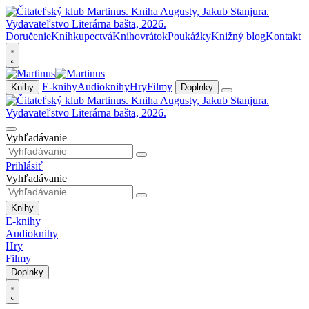
Doručenie
Kníhkupectvá
Knihovrátok
Poukážky
Knižný blog
Kontakt
E-knihy
Audioknihy
Hry
Filmy
Knihy
Doplnky
Vyhľadávanie
Prihlásiť
Vyhľadávanie
Knihy
E-knihy
Audioknihy
Hry
Filmy
Doplnky