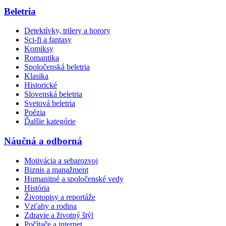
Beletria
Detektívky, trilery a horory
Sci-fi a fantasy
Komiksy
Romantika
Spoločenská beletria
Klasika
Historické
Slovenská beletria
Svetová beletria
Poézia
Ďalšie kategórie
Náučná a odborná
Motivácia a sebarozvoj
Biznis a manažment
Humanitné a spoločenské vedy
História
Životopisy a reportáže
Vzťahy a rodina
Zdravie a životný štýl
Počítače a internet