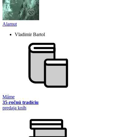
Alamut
Vladimir Bartol
Máme
35-ročnú tradíciu
predaja kníh