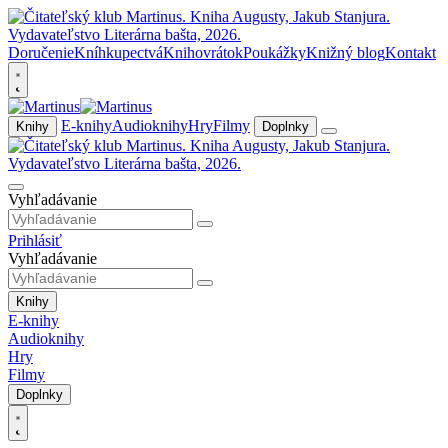
Doručenie
Kníhkupectvá
Knihovrátok
Poukážky
Knižný blog
Kontakt
E-knihy
Audioknihy
Hry
Filmy
Knihy
Doplnky
Vyhľadávanie
Prihlásiť
Vyhľadávanie
Knihy
E-knihy
Audioknihy
Hry
Filmy
Doplnky