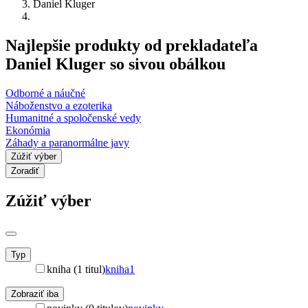
Daniel Kluger
Najlepšie produkty od prekladateľa
Daniel Kluger so sivou obálkou
Odborné a náučné
Náboženstvo a ezoterika
Humanitné a spoločenské vedy
Ekonómia
Záhady a paranormálne javy
Zúžiť výber
Zoradiť
Zúžiť výber
Typ
kniha (1 titul)
kniha
1
Zobraziť iba