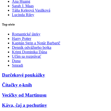
Ana Huang
Sarah J. Maas
Táňa Keleová Vasilková
Lucinda Riley
Top série
Romantické úteky
Harry Potter
Kapitán Stein a Notár Barbarič
Denník odvážneho bojka
Krimi Dominika Dána
Učím sa rozprávať
Duna
Smradi
Darčekové poukážky
Čítačky e-kníh
Vecičky od Martinusu
Káva, čaj a pochutiny