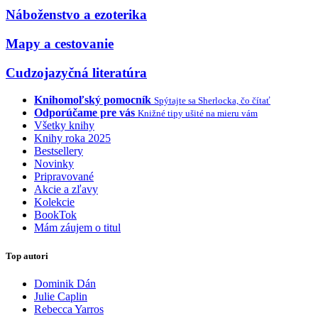
Náboženstvo a ezoterika
Mapy a cestovanie
Cudzojazyčná literatúra
Knihomoľský pomocník
Spýtajte sa Sherlocka, čo čítať
Odporúčame pre vás
Knižné tipy ušité na mieru vám
Všetky knihy
Knihy roka 2025
Bestsellery
Novinky
Pripravované
Akcie a zľavy
Kolekcie
BookTok
Mám záujem o titul
Top autori
Dominik Dán
Julie Caplin
Rebecca Yarros