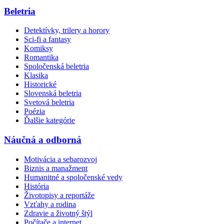
Beletria
Detektívky, trilery a horory
Sci-fi a fantasy
Komiksy
Romantika
Spoločenská beletria
Klasika
Historické
Slovenská beletria
Svetová beletria
Poézia
Ďalšie kategórie
Náučná a odborná
Motivácia a sebarozvoj
Biznis a manažment
Humanitné a spoločenské vedy
História
Životopisy a reportáže
Vzťahy a rodina
Zdravie a životný štýl
Počítače a internet