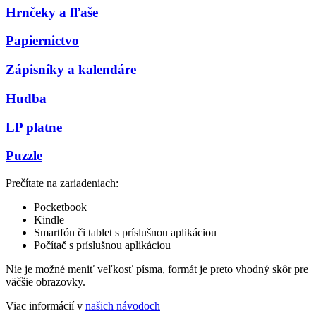
Hrnčeky a fľaše
Papiernictvo
Zápisníky a kalendáre
Hudba
LP platne
Puzzle
Prečítate na zariadeniach:
Pocketbook
Kindle
Smartfón či tablet s príslušnou aplikáciou
Počítač s príslušnou aplikáciou
Nie je možné meniť veľkosť písma, formát je preto vhodný skôr pre
väčšie obrazovky.
Viac informácií v
našich návodoch