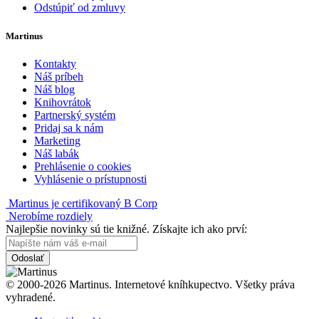
Odstúpiť od zmluvy
Martinus
Kontakty
Náš príbeh
Náš blog
Knihovrátok
Partnerský systém
Pridaj sa k nám
Marketing
Náš labák
Prehlásenie o cookies
Vyhlásenie o prístupnosti
Martinus je certifikovaný B Corp
Nerobíme rozdiely
Najlepšie novinky sú tie knižné. Získajte ich ako prví:
Odoslať
© 2000-2026 Martinus. Internetové kníhkupectvo. Všetky práva
vyhradené.