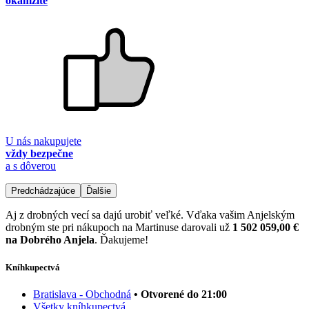
okamžite
U nás nakupujete
vždy bezpečne
a s dôverou
Predchádzajúce
Ďalšie
Aj z drobných vecí sa dajú urobiť veľké. Vďaka vašim Anjelským
drobným ste pri nákupoch na Martinuse darovali už
1 502 059,00 €
na Dobrého Anjela
. Ďakujeme!
Kníhkupectvá
Bratislava - Obchodná
• Otvorené do 21:00
Všetky kníhkupectvá