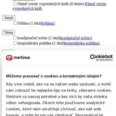
čítané verzie vypredaných kníh (0 titulov)
čítané verzie
vypredaných kníh
Jazyk
čeština (1 titul)
čeština
1
Téma
konšpiračné teórie (1 titul)
konšpiračné teórie
1
hospodárska politika (1 titul)
hospodárska politika
1
Autor
Michael Morris (1 titul)
Michael Morris
1
Vydavateľstvo
Anch-books (1 titul)
Anch-books
1
Môžeme pracovať s cookies a kontaktnými údajmi?
Zúžiť výber
Aby sme vedeli, ako sa na našom webe správate, a mohli
vám zobraziť tie najlepšie tipy na knihy, zbierame cookies.
Zoradiť
Niektoré sú naozaj potrebné a bez nich by naša stránka
vôbec nefungovala. Okrem toho používame analytické
cookies, ktoré nám umožňujú zisťovať, ako náš web
funguje, a stále ho pre vás zlepšovať. Personalizačné