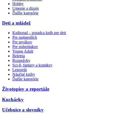
Hobby
Umenie a dizajn
Ďalšie kategórie
Deti a mládež
Knihorad – poradca kníh pre deti
Pre najmenších
Pre prvákov
Pre pubertiakov
Young Adult
Beletria
Rozprávky
Sci-fi, fantasy a komiksy
Leporelá
Náučné knihy
Ďalšie kategórie
Životopisy a reportáže
Kuchárky
Učebnice a slovníky