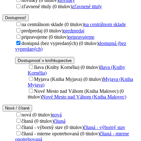
novinky (0 titulov)
novinky
zľavnené tituly (0 titulov)
zľavnené tituly
Dostupnosť
na centrálnom sklade (0 titulov)
na centrálnom sklade
predpredaj (0 titulov)
predpredaj
pripravujeme (0 titulov)
pripravujeme
dostupná (bez vypredaných) (0 titulov)
dostupná (bez
vypredaných)
Dostupnosť v kníhkupectve
Ilava (Knihy Kornélia) (0 titulov)
Ilava (Knihy
Kornélia)
Myjava (Kniha Myjava) (0 titulov)
Myjava (Kniha
Myjava)
Nové Mesto nad Váhom (Kniha Malovec) (0
titulov)
Nové Mesto nad Váhom (Kniha Malovec)
Nové / čítané
nová (0 titulov)
nová
čítaná (0 titulov)
čítaná
čítaná - výborný stav (0 titulov)
čítaná - výborný stav
čítaná - mierne opotrebovaná (0 titulov)
čítaná - mierne
opotrebovaná