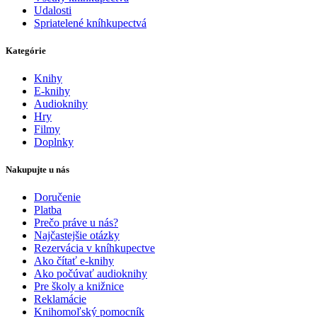
Udalosti
Spriatelené kníhkupectvá
Kategórie
Knihy
E-knihy
Audioknihy
Hry
Filmy
Doplnky
Nakupujte u nás
Doručenie
Platba
Prečo práve u nás?
Najčastejšie otázky
Rezervácia v kníhkupectve
Ako čítať e-knihy
Ako počúvať audioknihy
Pre školy a knižnice
Reklamácie
Knihomoľský pomocník