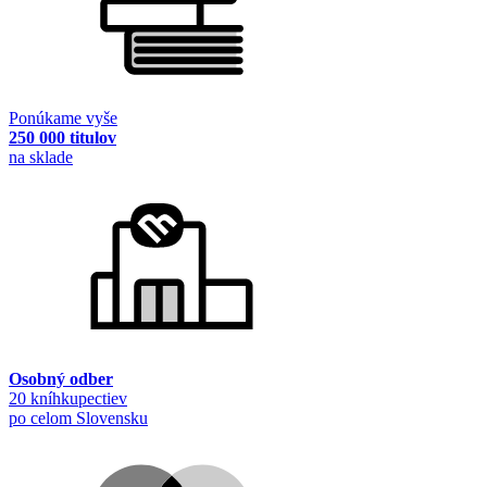
Ponúkame vyše
250 000 titulov
na sklade
Osobný odber
20 kníhkupectiev
po celom Slovensku