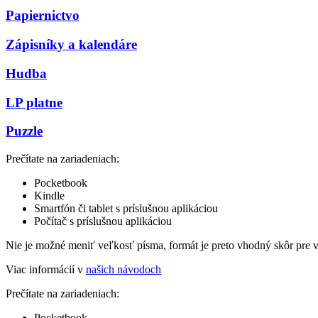
Papiernictvo
Zápisníky a kalendáre
Hudba
LP platne
Puzzle
Prečítate na zariadeniach:
Pocketbook
Kindle
Smartfón či tablet s príslušnou aplikáciou
Počítač s príslušnou aplikáciou
Nie je možné meniť veľkosť písma, formát je preto vhodný skôr pre 
Viac informácií v
našich návodoch
Prečítate na zariadeniach:
Pocketbook