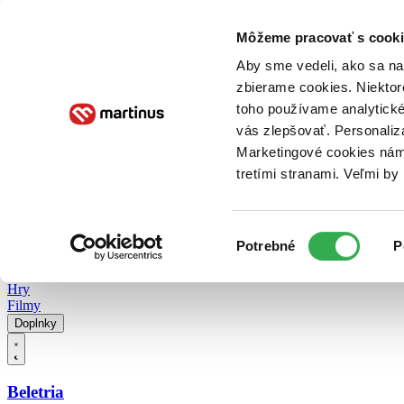
Doručenie
Kníhkupectvá
Knihovrátok
Poukážky
Knižný blog
Kontakt
Môžeme pracovať s cooki
Aby sme vedeli, ako sa na 
zbierame cookies. Niektor
E-knihy
Audioknihy
Hry
Filmy
Knihy
Doplnky
toho používame analytické
vás zlepšovať. Personaliz
Vyhľadávanie
Marketingové cookies nám 
tretími stranami. Veľmi b
Prihlásiť
Vyhľadávanie
Výber
Knihy
Potrebné
P
súhlasu
E-knihy
Audioknihy
Hry
Filmy
Doplnky
Beletria