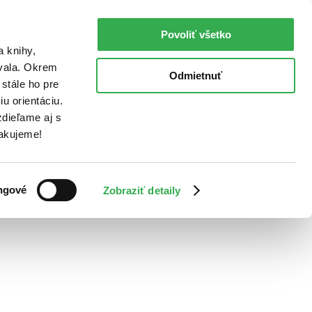
Povoliť všetko
a knihy,
ovala. Okrem
Odmietnuť
stále ho pre
u orientáciu.
dieľame aj s
Ďakujeme!
ngové
Zobraziť detaily