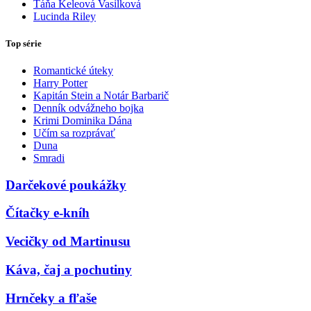
Táňa Keleová Vasilková
Lucinda Riley
Top série
Romantické úteky
Harry Potter
Kapitán Stein a Notár Barbarič
Denník odvážneho bojka
Krimi Dominika Dána
Učím sa rozprávať
Duna
Smradi
Darčekové poukážky
Čítačky e-kníh
Vecičky od Martinusu
Káva, čaj a pochutiny
Hrnčeky a fľaše