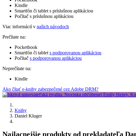
Kindle
Smartfón či tablet s príslušnou aplikáciou
Počítač s príslušnou aplikáciou
Viac informácií v
našich návodoch
Prečítate na:
Pocketbook
Smartfón či tablet
s podporovanou aplikáciou
Počítač
s podporovanou aplikáciou
Neprečítate na:
Kindle
Ako čítať e-knihy zabezpečené cez Adobe DRM?
Knihy
Daniel Kluger
Najlacnejšie produkty od prekladateľa Dan