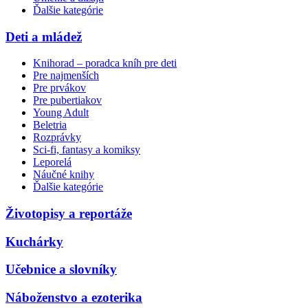
Ďalšie kategórie
Deti a mládež
Knihorad – poradca kníh pre deti
Pre najmenších
Pre prvákov
Pre pubertiakov
Young Adult
Beletria
Rozprávky
Sci-fi, fantasy a komiksy
Leporelá
Náučné knihy
Ďalšie kategórie
Životopisy a reportáže
Kuchárky
Učebnice a slovníky
Náboženstvo a ezoterika