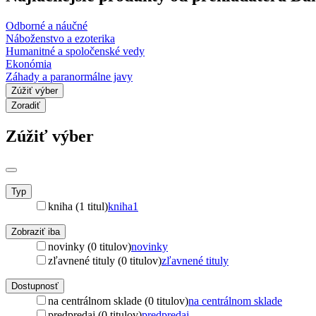
Odborné a náučné
Náboženstvo a ezoterika
Humanitné a spoločenské vedy
Ekonómia
Záhady a paranormálne javy
Zúžiť výber
Zoradiť
Zúžiť výber
Typ
kniha (1 titul)
kniha
1
Zobraziť iba
novinky (0 titulov)
novinky
zľavnené tituly (0 titulov)
zľavnené tituly
Dostupnosť
na centrálnom sklade (0 titulov)
na centrálnom sklade
predpredaj (0 titulov)
predpredaj