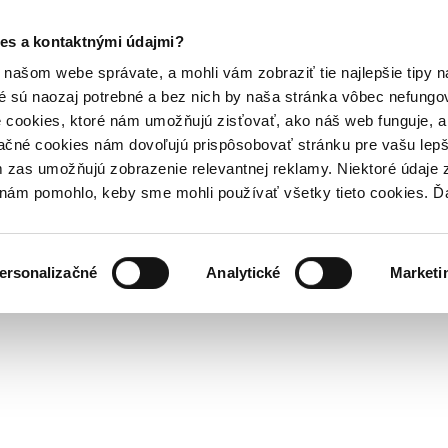
es a kontaktnými údajmi?
našom webe správate, a mohli vám zobraziť tie najlepšie tipy n
é sú naozaj potrebné a bez nich by naša stránka vôbec nefung
 cookies, ktoré nám umožňujú zisťovať, ako náš web funguje, a 
ačné cookies nám dovoľujú prispôsobovať stránku pre vašu lepši
zas umožňujú zobrazenie relevantnej reklamy. Niektoré údaje z
y nám pomohlo, keby sme mohli používať všetky tieto cookies. 
ersonalizačné
Analytické
Marketi