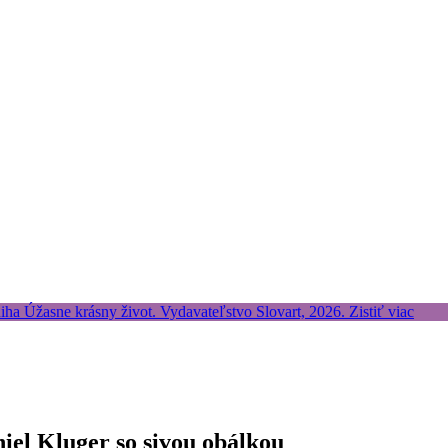
iel Kluger so sivou obálkou