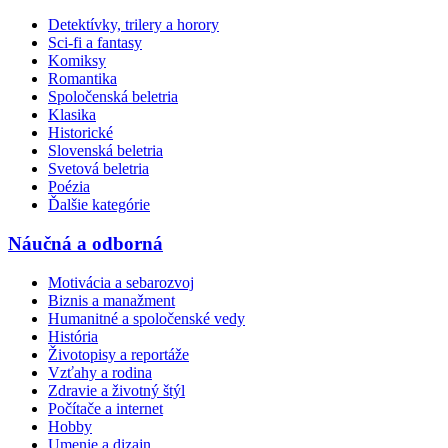
Detektívky, trilery a horory
Sci-fi a fantasy
Komiksy
Romantika
Spoločenská beletria
Klasika
Historické
Slovenská beletria
Svetová beletria
Poézia
Ďalšie kategórie
Náučná a odborná
Motivácia a sebarozvoj
Biznis a manažment
Humanitné a spoločenské vedy
História
Životopisy a reportáže
Vzťahy a rodina
Zdravie a životný štýl
Počítače a internet
Hobby
Umenie a dizajn