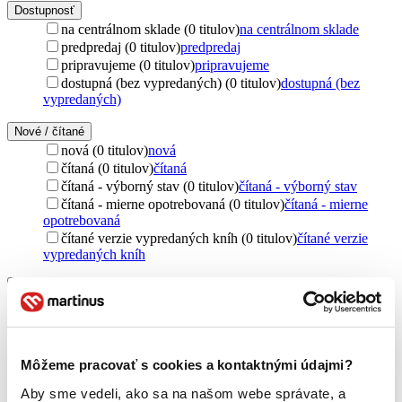
Dostupnosť
na centrálnom sklade (0 titulov)
na centrálnom sklade
predpredaj (0 titulov)
predpredaj
pripravujeme (0 titulov)
pripravujeme
dostupná (bez vypredaných) (0 titulov)
dostupná (bez
vypredaných)
Nové / čítané
nová (0 titulov)
nová
čítaná (0 titulov)
čítaná
čítaná - výborný stav (0 titulov)
čítaná - výborný stav
čítaná - mierne opotrebovaná (0 titulov)
čítaná - mierne
opotrebovaná
čítané verzie vypredaných kníh (0 titulov)
čítané verzie
vypredaných kníh
Jazyk
čeština (1 titul)
čeština
1
Téma
vojny (1 titul)
vojny
1
Môžeme pracovať s cookies a kontaktnými údajmi?
Autor
Aby sme vedeli, ako sa na našom webe správate, a