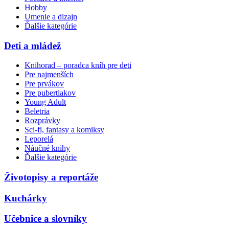
Hobby
Umenie a dizajn
Ďalšie kategórie
Deti a mládež
Knihorad – poradca kníh pre deti
Pre najmenších
Pre prvákov
Pre pubertiakov
Young Adult
Beletria
Rozprávky
Sci-fi, fantasy a komiksy
Leporelá
Náučné knihy
Ďalšie kategórie
Životopisy a reportáže
Kuchárky
Učebnice a slovníky