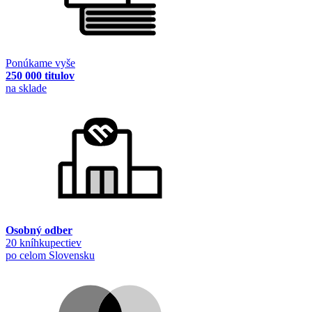
Ponúkame vyše
250 000 titulov
na sklade
Osobný odber
20 kníhkupectiev
po celom Slovensku