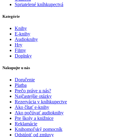
Spriatelené kníhkupectvá
Kategórie
Knihy
E-knihy
Audioknihy
Hry
Filmy
Doplnky
Nakupujte u nás
Doručenie
Platba
Prečo práve u nás?
Najčastejšie otázky
Rezervácia v kníhkupectve
Ako čítať e-knihy
Ako počúvať audioknihy
Pre školy a knižnice
Reklamácie
Knihomoľský pomocník
Odstúpiť od zmluvy