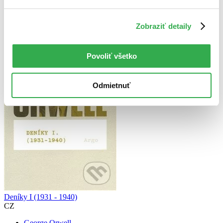
Zrušiť filtre
Na tému vojny
Prekladateľ Hana Rogalewiczova
Zobraziť detaily
Povoliť všetko
Odmietnuť
Deníky I (1931 - 1940)
CZ
George Orwell