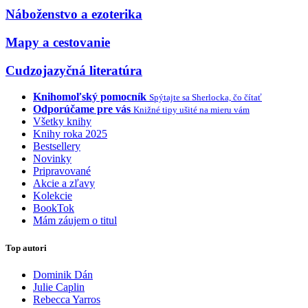
Náboženstvo a ezoterika
Mapy a cestovanie
Cudzojazyčná literatúra
Knihomoľský pomocník
Spýtajte sa Sherlocka, čo čítať
Odporúčame pre vás
Knižné tipy ušité na mieru vám
Všetky knihy
Knihy roka 2025
Bestsellery
Novinky
Pripravované
Akcie a zľavy
Kolekcie
BookTok
Mám záujem o titul
Top autori
Dominik Dán
Julie Caplin
Rebecca Yarros