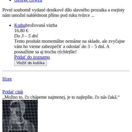
První souborně vydané deníkové dílo slavného prozaika a esejisty
nám umožní nahlédnout přímo pod ruku tvůrce ...
Kniha
brožovaná väzba
16,80 €
Do 3 – 5 dní
Tento produkt momentálne nemáme na sklade, ale zvyčajne
vám ho vieme zabezpečiť a odoslať do 3 – 5 dní. A
posnažíme sa aj trochu rýchlejšie!
Pridať do zoznamu
Vložiť do košíka
Hore
Pridať citát
Možno to, čo chápeme najmenej, je to najlepšie, čo nás čaká.