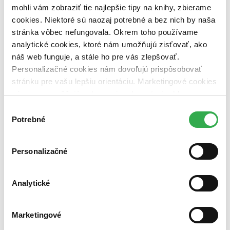
George Orwell (1 titul)
George Orwell
1
mohli vám zobraziť tie najlepšie tipy na knihy, zbierame
cookies. Niektoré sú naozaj potrebné a bez nich by naša
Vydavateľstvo
stránka vôbec nefungovala. Okrem toho používame
Argo (1 titul)
Argo
1
analytické cookies, ktoré nám umožňujú zisťovať, ako
Väzba
náš web funguje, a stále ho pre vás zlepšovať.
brožovaná väzba (1 titul)
brožovaná väzba
1
Personalizačné cookies nám dovoľujú prispôsobovať
Zúžiť výber
stránku pre vašu lepšiu orientáciu. Marketingové cookies
nám zas umožňujú zobrazenie relevantnej reklamy.
Zoradiť
Niektoré údaje zdieľame aj s tretími stranami. Veľmi by
Výber
nám pomohlo, keby sme mohli používať všetky tieto
Potrebné
súhlasu
cookies. Ďakujeme!
Bestsellery
Personalizačné
Top hodnotené
Novinky
Najdrahšie
Analytické
Najlacnejšie
Najvyššia zľava
Marketingové
Použité filtre