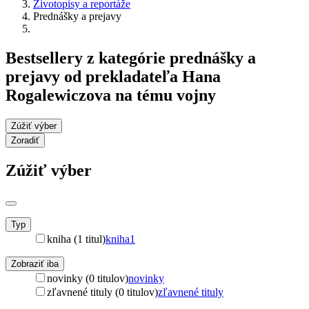
Životopisy a reportáže
Prednášky a prejavy
Bestsellery z kategórie prednášky a
prejavy od prekladateľa Hana
Rogalewiczova na tému vojny
Zúžiť výber
Zoradiť
Zúžiť výber
Typ
kniha (1 titul)
kniha
1
Zobraziť iba
novinky (0 titulov)
novinky
zľavnené tituly (0 titulov)
zľavnené tituly