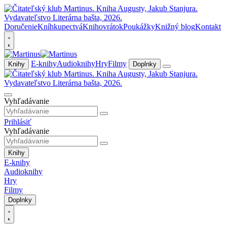
Doručenie
Kníhkupectvá
Knihovrátok
Poukážky
Knižný blog
Kontakt
E-knihy
Audioknihy
Hry
Filmy
Knihy
Doplnky
Vyhľadávanie
Prihlásiť
Vyhľadávanie
Knihy
E-knihy
Audioknihy
Hry
Filmy
Doplnky