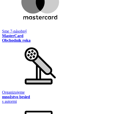
Sme 7-násobný
MasterCard
Obchodník roka
Organizujeme
množstvo besied
s autormi