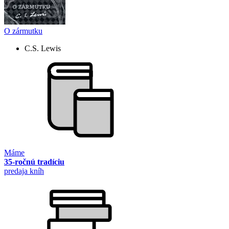
O zármutku
C.S. Lewis
Máme
35-ročnú tradíciu
predaja kníh