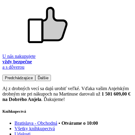
U nás nakupujete
vždy bezpečne
a s dôverou
Predchádzajúce
Ďalšie
Aj z drobných vecí sa dajú urobiť veľké. Vďaka vašim Anjelským
drobným ste pri nákupoch na Martinuse darovali už
1 501 609,00 €
na Dobrého Anjela
. Ďakujeme!
Kníhkupectvá
Bratislava - Obchodná
• Otvárame o 10:00
Všetky kníhkupectvá
Udalosti