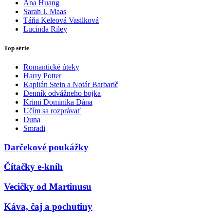
Ana Huang
Sarah J. Maas
Táňa Keleová Vasilková
Lucinda Riley
Top série
Romantické úteky
Harry Potter
Kapitán Stein a Notár Barbarič
Denník odvážneho bojka
Krimi Dominika Dána
Učím sa rozprávať
Duna
Smradi
Darčekové poukážky
Čítačky e-kníh
Vecičky od Martinusu
Káva, čaj a pochutiny