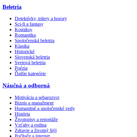
Beletria
Detektívky, trilery a horory
Sci-fi a fantasy
Komiksy
Romantika
Spoločenská beletria
Klasika
Historické
Slovenská beletria
Svetová beletria
Poézia
Ďalšie kategórie
Náučná a odborná
Motivácia a sebarozvoj
Biznis a manažment
Humanitné a spoločenské vedy
História
Životopisy a reportáže
Vzťahy a rodina
Zdravie a životný štýl
Počítače a internet