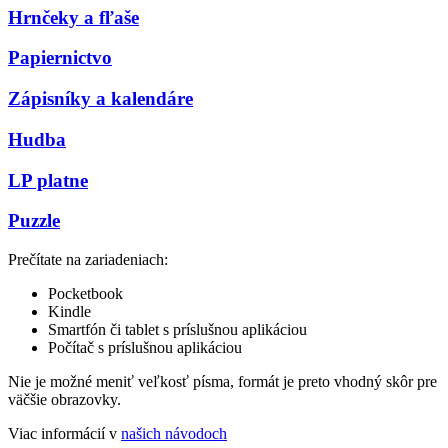
Hrnčeky a fľaše
Papiernictvo
Zápisníky a kalendáre
Hudba
LP platne
Puzzle
Prečítate na zariadeniach:
Pocketbook
Kindle
Smartfón či tablet s príslušnou aplikáciou
Počítač s príslušnou aplikáciou
Nie je možné meniť veľkosť písma, formát je preto vhodný skôr pre
väčšie obrazovky.
Viac informácií v
našich návodoch