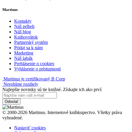
Martinus
Kontakty
Náš príbeh
Náš blog
Knihovrátok
Partnerský systém
Pridaj sa k nám
Marketing
Náš labák
Prehlásenie o cookies
Vyhlásenie o prístupnosti
Martinus je certifikovaný B Corp
Nerobíme rozdiely
Najlepšie novinky sú tie knižné. Získajte ich ako prví:
Odoslať
© 2000-2026 Martinus. Internetové kníhkupectvo. Všetky práva
vyhradené.
Nastaviť cookies