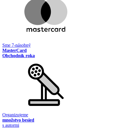
Sme 7-násobný
MasterCard
Obchodník roka
Organizujeme
množstvo besied
s autormi