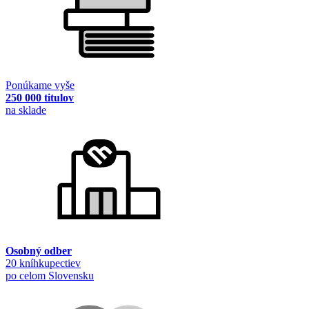
Ponúkame vyše
250 000 titulov
na sklade
Osobný odber
20 kníhkupectiev
po celom Slovensku