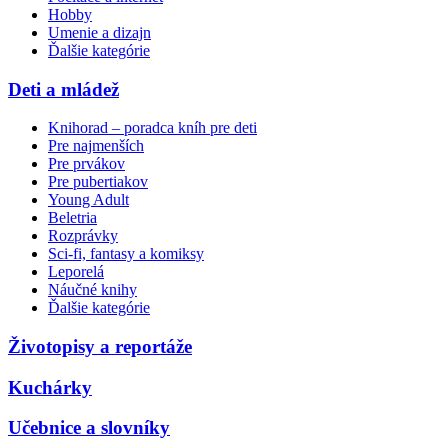
Hobby
Umenie a dizajn
Ďalšie kategórie
Deti a mládež
Knihorad – poradca kníh pre deti
Pre najmenších
Pre prvákov
Pre pubertiakov
Young Adult
Beletria
Rozprávky
Sci-fi, fantasy a komiksy
Leporelá
Náučné knihy
Ďalšie kategórie
Životopisy a reportáže
Kuchárky
Učebnice a slovníky