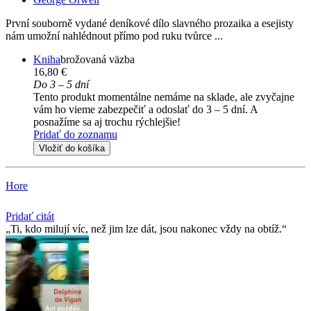
První souborně vydané deníkové dílo slavného prozaika a esejisty
nám umožní nahlédnout přímo pod ruku tvůrce ...
Kniha
brožovaná väzba
16,80 €
Do 3 – 5 dní
Tento produkt momentálne nemáme na sklade, ale zvyčajne
vám ho vieme zabezpečiť a odoslať do 3 – 5 dní. A
posnažíme sa aj trochu rýchlejšie!
Pridať do zoznamu
Vložiť do košíka
Hore
Pridať citát
Ti, kdo milují víc, než jim lze dát, jsou nakonec vždy na obtíž.