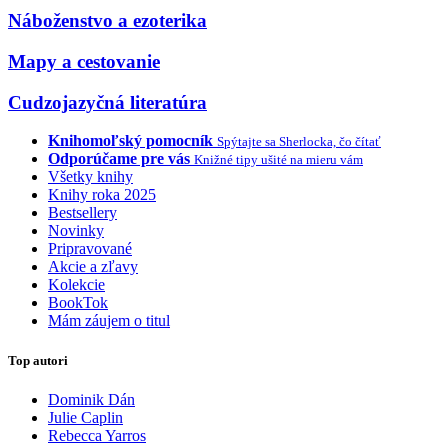
Náboženstvo a ezoterika
Mapy a cestovanie
Cudzojazyčná literatúra
Knihomoľský pomocník
Spýtajte sa Sherlocka, čo čítať
Odporúčame pre vás
Knižné tipy ušité na mieru vám
Všetky knihy
Knihy roka 2025
Bestsellery
Novinky
Pripravované
Akcie a zľavy
Kolekcie
BookTok
Mám záujem o titul
Top autori
Dominik Dán
Julie Caplin
Rebecca Yarros