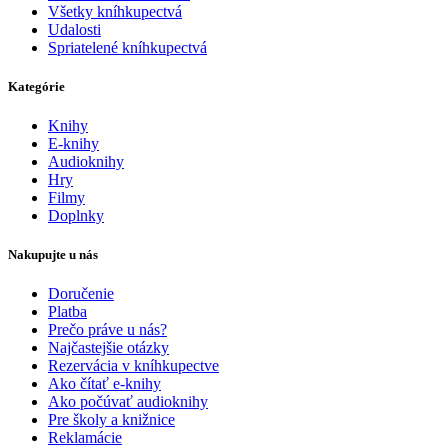
Všetky kníhkupectvá
Udalosti
Spriatelené kníhkupectvá
Kategórie
Knihy
E-knihy
Audioknihy
Hry
Filmy
Doplnky
Nakupujte u nás
Doručenie
Platba
Prečo práve u nás?
Najčastejšie otázky
Rezervácia v kníhkupectve
Ako čítať e-knihy
Ako počúvať audioknihy
Pre školy a knižnice
Reklamácie