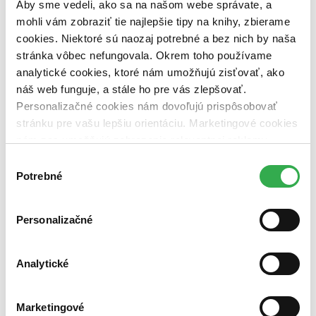
George Orwell (1 titul)
George Orwell
1
Aby sme vedeli, ako sa na našom webe správate, a
mohli vám zobraziť tie najlepšie tipy na knihy, zbierame
Vydavateľstvo
cookies. Niektoré sú naozaj potrebné a bez nich by naša
Argo (1 titul)
Argo
1
stránka vôbec nefungovala. Okrem toho používame
Väzba
analytické cookies, ktoré nám umožňujú zisťovať, ako
brožovaná väzba (1 titul)
brožovaná väzba
1
náš web funguje, a stále ho pre vás zlepšovať.
Personalizačné cookies nám dovoľujú prispôsobovať
Zúžiť výber
stránku pre vašu lepšiu orientáciu. Marketingové cookies
Zoradiť
nám zas umožňujú zobrazenie relevantnej reklamy.
Niektoré údaje zdieľame aj s tretími stranami. Veľmi by
Výber
nám pomohlo, keby sme mohli používať všetky tieto
Potrebné
súhlasu
cookies. Ďakujeme!
Bestsellery
Personalizačné
Top hodnotené
Novinky
Najdrahšie
Najlacnejšie
Analytické
Najvyššia zľava
Marketingové
Použité filtre