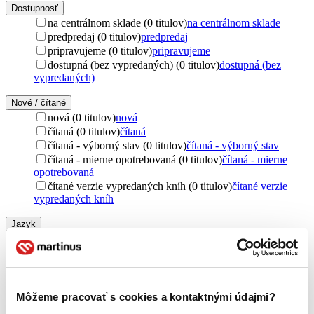
Dostupnosť
na centrálnom sklade (0 titulov)
na centrálnom sklade
predpredaj (0 titulov)
predpredaj
pripravujeme (0 titulov)
pripravujeme
dostupná (bez vypredaných) (0 titulov)
dostupná (bez
vypredaných)
Nové / čítané
nová (0 titulov)
nová
čítaná (0 titulov)
čítaná
čítaná - výborný stav (0 titulov)
čítaná - výborný stav
čítaná - mierne opotrebovaná (0 titulov)
čítaná - mierne
opotrebovaná
čítané verzie vypredaných kníh (0 titulov)
čítané verzie
vypredaných kníh
Jazyk
čeština (1 titul)
čeština
1
Téma
vojny (1 titul)
vojny
1
Môžeme pracovať s cookies a kontaktnými údajmi?
Autor