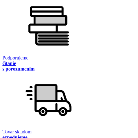
Podporujeme
čítanie
s porozumením
Tovar skladom
expedujeme