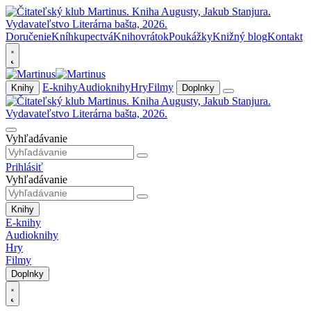
Doručenie
Kníhkupectvá
Knihovrátok
Poukážky
Knižný blog
Kontakt
E-knihy
Audioknihy
Hry
Filmy
Knihy
Doplnky
Vyhľadávanie
Prihlásiť
Vyhľadávanie
Knihy
E-knihy
Audioknihy
Hry
Filmy
Doplnky