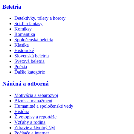
Beletria
Detektívky, trilery a horory
Sci-fi a fantasy
Komiksy
Romantika
Spoločenská beletria
Klasika
Historické
Slovenská beletria
Svetová beletria
Poézia
Ďalšie kategórie
Náučná a odborná
Motivácia a sebarozvoj
Biznis a manažment
Humanitné a spoločenské vedy
História
Životopisy a reportáže
Vzťahy a rodina
Zdravie a životný štýl
Počítače a internet