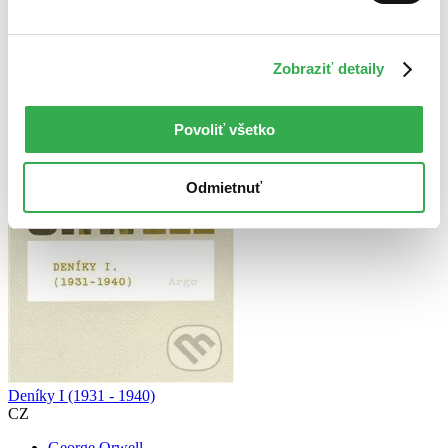
Zrušiť filtre
Na tému vojny
Prekladateľ Hana Rogalewiczova
Zobraziť detaily
Povoliť všetko
Odmietnuť
Deníky I (1931 - 1940)
CZ
George Orwell