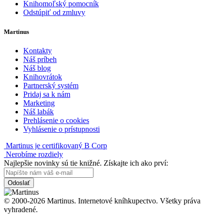
Knihomoľský pomocník
Odstúpiť od zmluvy
Martinus
Kontakty
Náš príbeh
Náš blog
Knihovrátok
Partnerský systém
Pridaj sa k nám
Marketing
Náš labák
Prehlásenie o cookies
Vyhlásenie o prístupnosti
Martinus je certifikovaný B Corp
Nerobíme rozdiely
Najlepšie novinky sú tie knižné. Získajte ich ako prví:
Odoslať
© 2000-2026 Martinus. Internetové kníhkupectvo. Všetky práva
vyhradené.