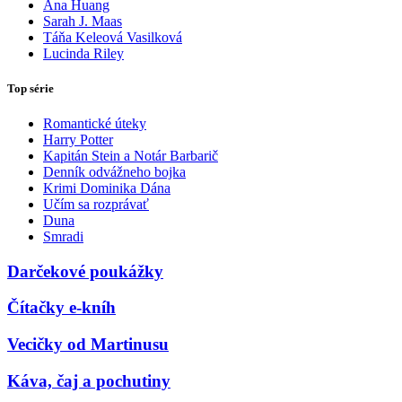
Ana Huang
Sarah J. Maas
Táňa Keleová Vasilková
Lucinda Riley
Top série
Romantické úteky
Harry Potter
Kapitán Stein a Notár Barbarič
Denník odvážneho bojka
Krimi Dominika Dána
Učím sa rozprávať
Duna
Smradi
Darčekové poukážky
Čítačky e-kníh
Vecičky od Martinusu
Káva, čaj a pochutiny