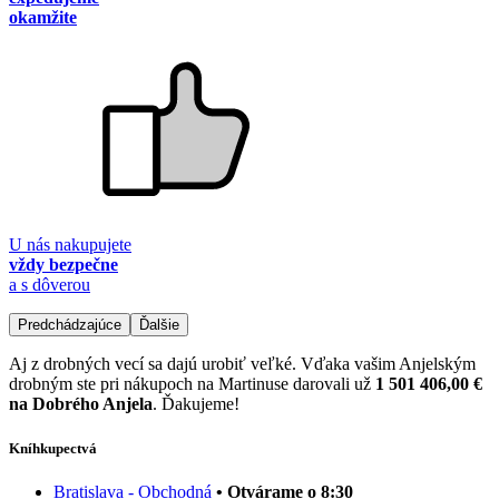
okamžite
U nás nakupujete
vždy bezpečne
a s dôverou
Predchádzajúce
Ďalšie
Aj z drobných vecí sa dajú urobiť veľké. Vďaka vašim Anjelským
drobným ste pri nákupoch na Martinuse darovali už
1 501 406,00 €
na Dobrého Anjela
. Ďakujeme!
Kníhkupectvá
Bratislava - Obchodná
• Otvárame o 8:30