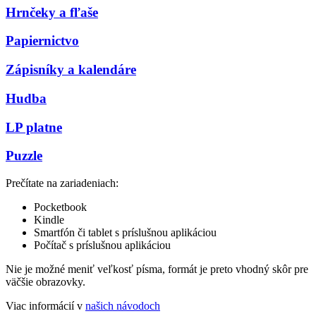
Hrnčeky a fľaše
Papiernictvo
Zápisníky a kalendáre
Hudba
LP platne
Puzzle
Prečítate na zariadeniach:
Pocketbook
Kindle
Smartfón či tablet s príslušnou aplikáciou
Počítač s príslušnou aplikáciou
Nie je možné meniť veľkosť písma, formát je preto vhodný skôr pre
väčšie obrazovky.
Viac informácií v
našich návodoch