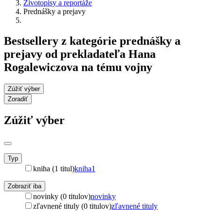
Životopisy a reportáže
Prednášky a prejavy
Bestsellery z kategórie prednášky a
prejavy od prekladateľa Hana
Rogalewiczova na tému vojny
Zúžiť výber
Zoradiť
Zúžiť výber
Typ
kniha (1 titul)
kniha
1
Zobraziť iba
novinky (0 titulov)
novinky
zľavnené tituly (0 titulov)
zľavnené tituly