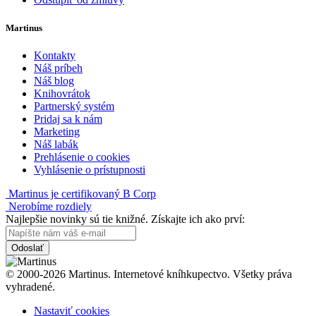
Martinus
Kontakty
Náš príbeh
Náš blog
Knihovrátok
Partnerský systém
Pridaj sa k nám
Marketing
Náš labák
Prehlásenie o cookies
Vyhlásenie o prístupnosti
Martinus je certifikovaný B Corp
Nerobíme rozdiely
Najlepšie novinky sú tie knižné. Získajte ich ako prví:
Odoslať
© 2000-2026 Martinus. Internetové kníhkupectvo. Všetky práva
vyhradené.
Nastaviť cookies