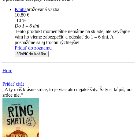
Kniha
brožovaná väzba
10,80 €
-10 %
Do 1 – 6 dní
Tento produkt momentálne nemáme na sklade, ale zvyčajne
vám ho vieme zabezpečiť a odoslať do 1 – 6 dní. A
posnažíme sa aj trochu rýchlejšie!
Pridať do zoznamu
Vložiť do košíka
Hore
Pridať citát
A ty máš krásne srdce, to je viac ako nejaké šaty. Šaty si kúpiš, no
srdce nie.