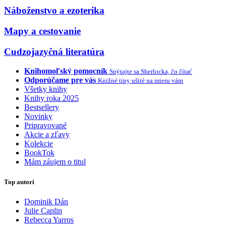
Náboženstvo a ezoterika
Mapy a cestovanie
Cudzojazyčná literatúra
Knihomoľský pomocník
Spýtajte sa Sherlocka, čo čítať
Odporúčame pre vás
Knižné tipy ušité na mieru vám
Všetky knihy
Knihy roka 2025
Bestsellery
Novinky
Pripravované
Akcie a zľavy
Kolekcie
BookTok
Mám záujem o titul
Top autori
Dominik Dán
Julie Caplin
Rebecca Yarros