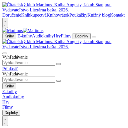
Doručenie
Kníhkupectvá
Knihovrátok
Poukážky
Knižný blog
Kontakt
E-knihy
Audioknihy
Hry
Filmy
Knihy
Doplnky
Vyhľadávanie
Prihlásiť
Vyhľadávanie
Knihy
E-knihy
Audioknihy
Hry
Filmy
Doplnky