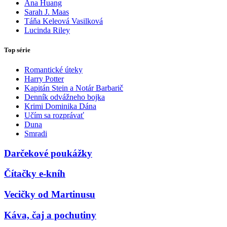
Ana Huang
Sarah J. Maas
Táňa Keleová Vasilková
Lucinda Riley
Top série
Romantické úteky
Harry Potter
Kapitán Stein a Notár Barbarič
Denník odvážneho bojka
Krimi Dominika Dána
Učím sa rozprávať
Duna
Smradi
Darčekové poukážky
Čítačky e-kníh
Vecičky od Martinusu
Káva, čaj a pochutiny