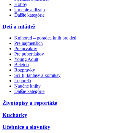
Hobby
Umenie a dizajn
Ďalšie kategórie
Deti a mládež
Knihorad – poradca kníh pre deti
Pre najmenších
Pre prvákov
Pre pubertiakov
Young Adult
Beletria
Rozprávky
Sci-fi, fantasy a komiksy
Leporelá
Náučné knihy
Ďalšie kategórie
Životopisy a reportáže
Kuchárky
Učebnice a slovníky