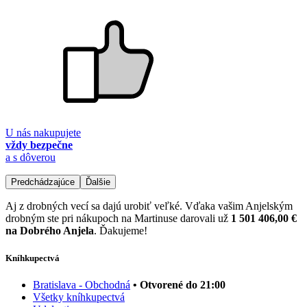
U nás nakupujete
vždy bezpečne
a s dôverou
Predchádzajúce
Ďalšie
Aj z drobných vecí sa dajú urobiť veľké. Vďaka vašim Anjelským
drobným ste pri nákupoch na Martinuse darovali už
1 501 406,00 €
na Dobrého Anjela
. Ďakujeme!
Kníhkupectvá
Bratislava - Obchodná
• Otvorené do 21:00
Všetky kníhkupectvá