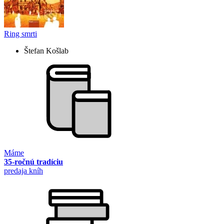
Ring smrti
Štefan Košlab
Máme
35-ročnú tradíciu
predaja kníh