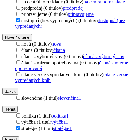
na centrálnom sklade (0 titulov)
na centrálnom sklade
predpredaj (0 titulov)
predpredaj
pripravujeme (0 titulov)
pripravujeme
dostupná (bez vypredaných) (0 titulov)
dostupná (bez
vypredaných)
Nové / čítané
nová (0 titulov)
nová
čítaná (0 titulov)
čítaná
čítaná - výborný stav (0 titulov)
čítaná - výborný stav
čítaná - mierne opotrebovaná (0 titulov)
čítaná - mierne
opotrebovaná
čítané verzie vypredaných kníh (0 titulov)
čítané verzie
vypredaných kníh
Jazyk
slovenčina (1 titul)
slovenčina
1
Téma
politika (1 titul)
politika
1
výučba (1 titul)
výučba
1
stratégie (1 titul)
stratégie
1
Pôvod