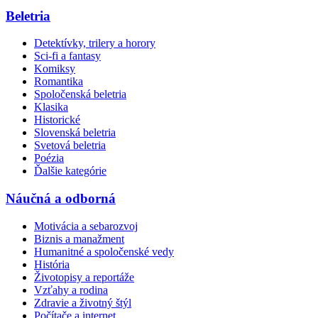
Beletria
Detektívky, trilery a horory
Sci-fi a fantasy
Komiksy
Romantika
Spoločenská beletria
Klasika
Historické
Slovenská beletria
Svetová beletria
Poézia
Ďalšie kategórie
Náučná a odborná
Motivácia a sebarozvoj
Biznis a manažment
Humanitné a spoločenské vedy
História
Životopisy a reportáže
Vzťahy a rodina
Zdravie a životný štýl
Počítače a internet