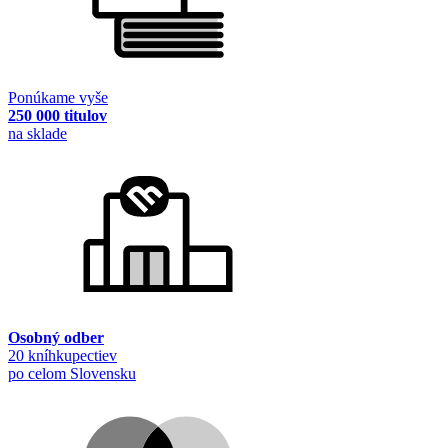
Ponúkame vyše
250 000 titulov
na sklade
Osobný odber
20 kníhkupectiev
po celom Slovensku