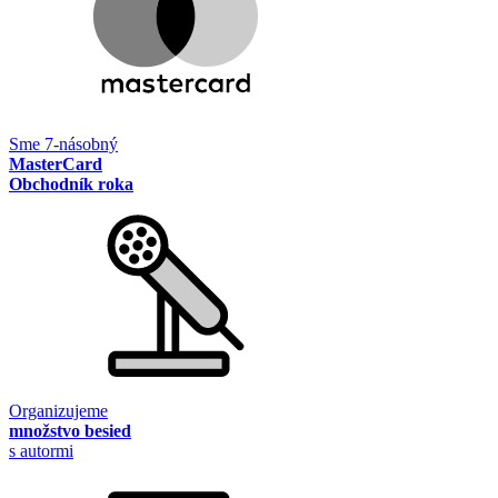
Sme 7-násobný
MasterCard
Obchodník roka
Organizujeme
množstvo besied
s autormi