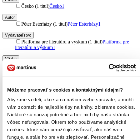
Česko (1 titul)
Česko
1
Autor
Péter Esterházy (1 titul)
Péter Esterházy
1
Vydavateľstvo
Platforma pre literatúru a výskum (1 titul)
Platforma pre
literatúru a výskum
1
Väzba
brožovaná väzba (1 titul)
brožovaná väzba
1
Zúžiť výber
Zoradiť
Môžeme pracovať s cookies a kontaktnými údajmi?
Aby sme vedeli, ako sa na našom webe správate, a mohli
vám zobraziť tie najlepšie tipy na knihy, zbierame cookies.
Niektoré sú naozaj potrebné a bez nich by naša stránka
Bestsellery
vôbec nefungovala. Okrem toho používame analytické
Top hodnotené
cookies, ktoré nám umožňujú zisťovať, ako náš web
Novinky
Najdrahšie
funguje, a stále ho pre vás zlepšovať. Personalizačné