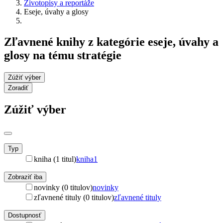
Životopisy a reportáže
Eseje, úvahy a glosy
Zľavnené knihy z kategórie eseje, úvahy a
glosy na tému stratégie
Zúžiť výber
Zoradiť
Zúžiť výber
Typ
kniha (1 titul)
kniha
1
Zobraziť iba
novinky (0 titulov)
novinky
zľavnené tituly (0 titulov)
zľavnené tituly
Dostupnosť