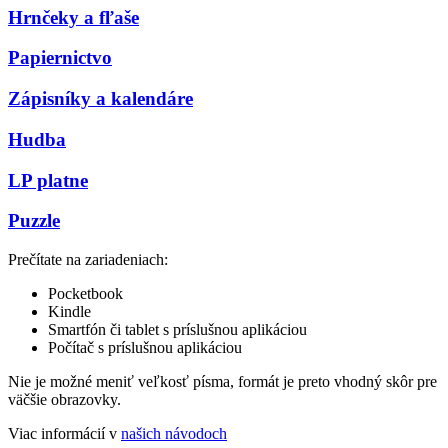
Hrnčeky a fľaše
Papiernictvo
Zápisníky a kalendáre
Hudba
LP platne
Puzzle
Prečítate na zariadeniach:
Pocketbook
Kindle
Smartfón či tablet s príslušnou aplikáciou
Počítač s príslušnou aplikáciou
Nie je možné meniť veľkosť písma, formát je preto vhodný skôr pre
väčšie obrazovky.
Viac informácií v
našich návodoch