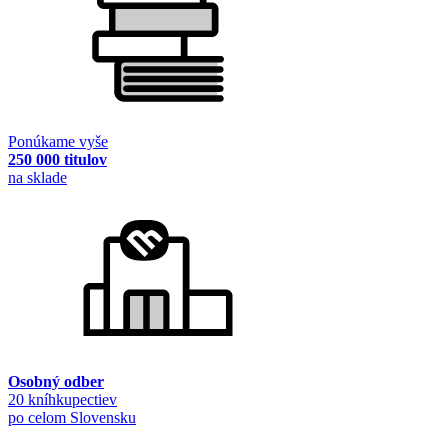
Ponúkame vyše
250 000 titulov
na sklade
Osobný odber
20 kníhkupectiev
po celom Slovensku