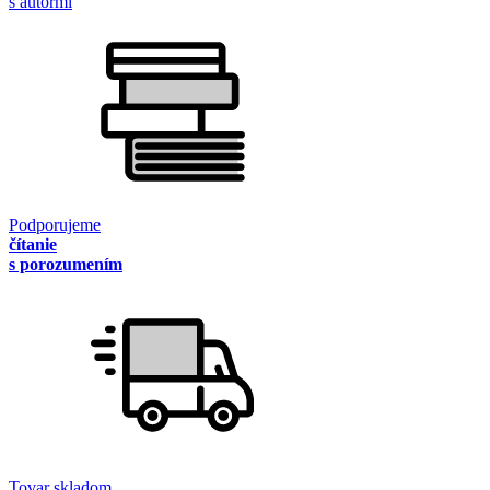
s autormi
Podporujeme
čítanie
s porozumením
Tovar skladom