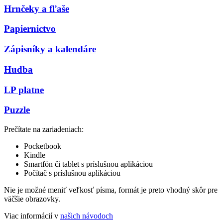
Hrnčeky a fľaše
Papiernictvo
Zápisníky a kalendáre
Hudba
LP platne
Puzzle
Prečítate na zariadeniach:
Pocketbook
Kindle
Smartfón či tablet s príslušnou aplikáciou
Počítač s príslušnou aplikáciou
Nie je možné meniť veľkosť písma, formát je preto vhodný skôr pre
väčšie obrazovky.
Viac informácií v
našich návodoch