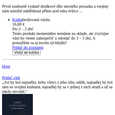
První souborně vydané deníkové dílo slavného prozaika a esejisty
nám umožní nahlédnout přímo pod ruku tvůrce ...
Kniha
brožovaná väzba
16,80 €
Do 3 – 5 dní
Tento produkt momentálne nemáme na sklade, ale zvyčajne
vám ho vieme zabezpečiť a odoslať do 3 – 5 dní. A
posnažíme sa aj trochu rýchlejšie!
Pridať do zoznamu
Vložiť do košíka
Hore
Pridať citát
Ari by bol najradšej, keby všetci z jeho izby odišli, najradšej by bol
sám so svojimi knihami, najradšej by sa v jednej z nich stratil a už sa
nikdy nevrátil.