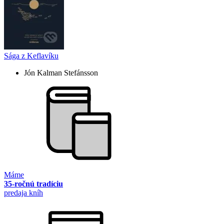
Sága z Keflavíku
Jón Kalman Stefánsson
Máme
35-ročnú tradíciu
predaja kníh