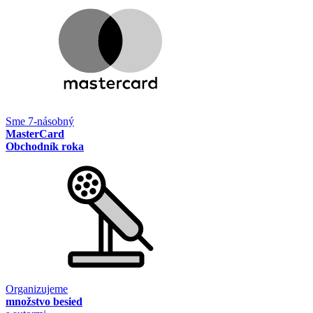
Sme 7-násobný
MasterCard
Obchodník roka
Organizujeme
množstvo besied