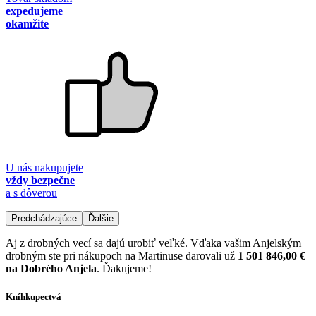
expedujeme
okamžite
U nás nakupujete
vždy bezpečne
a s dôverou
Predchádzajúce
Ďalšie
Aj z drobných vecí sa dajú urobiť veľké. Vďaka vašim Anjelským
drobným ste pri nákupoch na Martinuse darovali už
1 501 846,00 €
na Dobrého Anjela
. Ďakujeme!
Kníhkupectvá