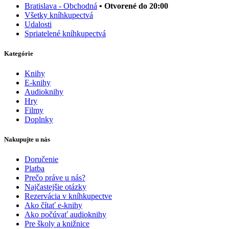
Bratislava - Obchodná
• Otvorené do 20:00
Všetky kníhkupectvá
Udalosti
Spriatelené kníhkupectvá
Kategórie
Knihy
E-knihy
Audioknihy
Hry
Filmy
Doplnky
Nakupujte u nás
Doručenie
Platba
Prečo práve u nás?
Najčastejšie otázky
Rezervácia v kníhkupectve
Ako čítať e-knihy
Ako počúvať audioknihy
Pre školy a knižnice