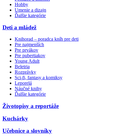
Hobby
Umenie a dizajn
Ďalšie kategórie
Deti a mládež
Knihorad – poradca kníh pre deti
Pre najmenších
Pre prvákov
Pre pubertiakov
Young Adult
Beletria
Rozprávky
Sci-fi, fantasy a komiksy
Leporelá
Náučné knihy
Ďalšie kategórie
Životopisy a reportáže
Kuchárky
Učebnice a slovníky