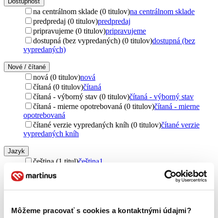
Dostupnosť
na centrálnom sklade (0 titulov)
na centrálnom sklade
predpredaj (0 titulov)
predpredaj
pripravujeme (0 titulov)
pripravujeme
dostupná (bez vypredaných) (0 titulov)
dostupná (bez
vypredaných)
Nové / čítané
nová (0 titulov)
nová
čítaná (0 titulov)
čítaná
čítaná - výborný stav (0 titulov)
čítaná - výborný stav
čítaná - mierne opotrebovaná (0 titulov)
čítaná - mierne
opotrebovaná
čítané verzie vypredaných kníh (0 titulov)
čítané verzie
vypredaných kníh
Jazyk
čeština (1 titul)
čeština
1
Téma
vojny (1 titul)
vojny
1
Autor
Môžeme pracovať s cookies a kontaktnými údajmi?
George Orwell (1 titul)
George Orwell
1