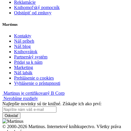
Reklamácie
Knihomoľský pomocník
Odstúpiť od zmluvy
Martinus
Kontakty
Náš príbeh
Náš blog
Knihovrátok
Partnerský systém
Pridaj sa k nám
Marketing
Náš labák
Prehlásenie o cookies
Vyhlásenie o prístupnosti
Martinus je certifikovaný B Corp
Nerobíme rozdiely
Najlepšie novinky sú tie knižné. Získajte ich ako prví:
Odoslať
© 2000-2026 Martinus. Internetové kníhkupectvo. Všetky práva