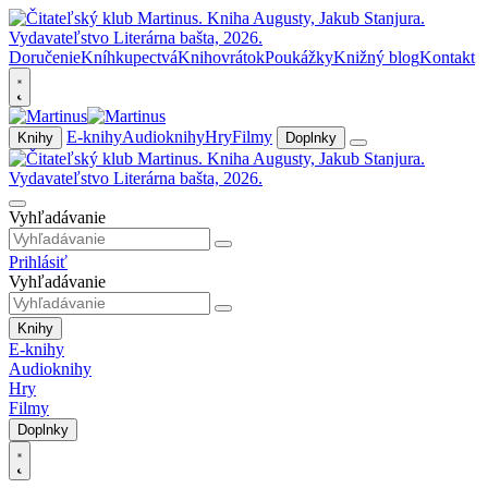
Doručenie
Kníhkupectvá
Knihovrátok
Poukážky
Knižný blog
Kontakt
E-knihy
Audioknihy
Hry
Filmy
Knihy
Doplnky
Vyhľadávanie
Prihlásiť
Vyhľadávanie
Knihy
E-knihy
Audioknihy
Hry
Filmy
Doplnky