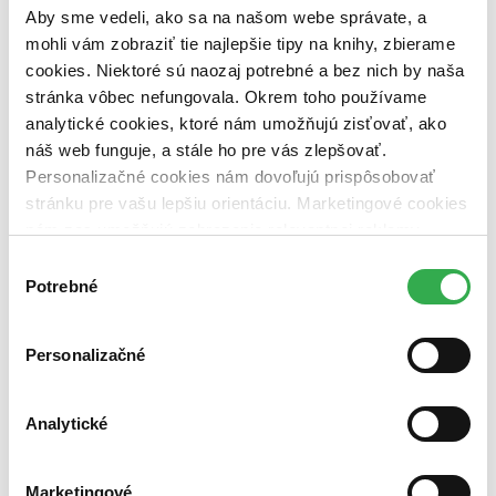
Aby sme vedeli, ako sa na našom webe správate, a
Vydavateľstvo
mohli vám zobraziť tie najlepšie tipy na knihy, zbierame
Argo (1 titul)
Argo
1
cookies. Niektoré sú naozaj potrebné a bez nich by naša
stránka vôbec nefungovala. Okrem toho používame
Väzba
brožovaná väzba (1 titul)
brožovaná väzba
1
analytické cookies, ktoré nám umožňujú zisťovať, ako
náš web funguje, a stále ho pre vás zlepšovať.
Zúžiť výber
Personalizačné cookies nám dovoľujú prispôsobovať
stránku pre vašu lepšiu orientáciu. Marketingové cookies
Zoradiť
nám zas umožňujú zobrazenie relevantnej reklamy.
Niektoré údaje zdieľame aj s tretími stranami. Veľmi by
Výber
nám pomohlo, keby sme mohli používať všetky tieto
Potrebné
súhlasu
cookies. Ďakujeme!
Bestsellery
Top hodnotené
Personalizačné
Novinky
Najdrahšie
Najlacnejšie
Najvyššia zľava
Analytické
Použité filtre
Marketingové
Zrušiť filtre