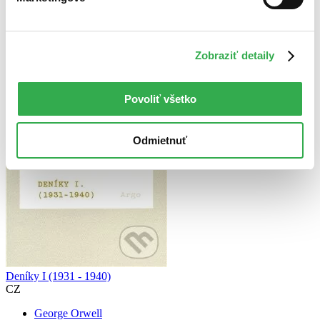
Prekladateľ Hana Rogalewiczova
Zobraziť detaily
Povoliť všetko
Odmietnuť
Deníky I (1931 - 1940)
CZ
George Orwell