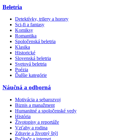
Beletria
Detektívky, trilery a horory
Sci-fi a fantasy
Komiksy
Romantika
Spoločenská beletria
Klasika
Historické
Slovenská beletria
Svetová beletria
Poézia
Ďalšie kategórie
Náučná a odborná
Motivácia a sebarozvoj
Biznis a manažment
Humanitné a spoločenské vedy
História
Životopisy a reportáže
Vzťahy a rodina
Zdravie a životný štýl
Počítače a internet