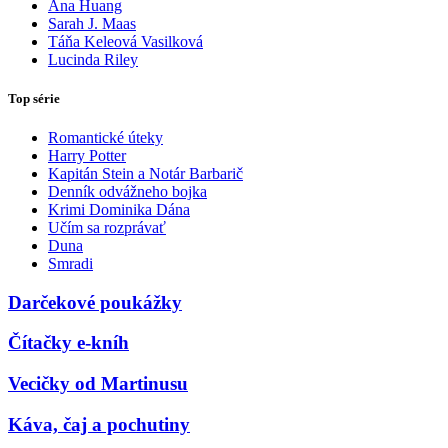
Ana Huang
Sarah J. Maas
Táňa Keleová Vasilková
Lucinda Riley
Top série
Romantické úteky
Harry Potter
Kapitán Stein a Notár Barbarič
Denník odvážneho bojka
Krimi Dominika Dána
Učím sa rozprávať
Duna
Smradi
Darčekové poukážky
Čítačky e-kníh
Vecičky od Martinusu
Káva, čaj a pochutiny