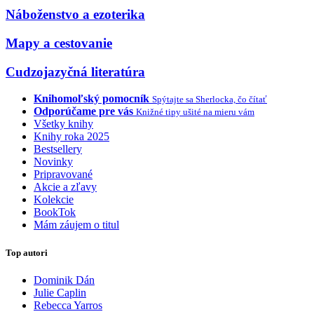
Náboženstvo a ezoterika
Mapy a cestovanie
Cudzojazyčná literatúra
Knihomoľský pomocník
Spýtajte sa Sherlocka, čo čítať
Odporúčame pre vás
Knižné tipy ušité na mieru vám
Všetky knihy
Knihy roka 2025
Bestsellery
Novinky
Pripravované
Akcie a zľavy
Kolekcie
BookTok
Mám záujem o titul
Top autori
Dominik Dán
Julie Caplin
Rebecca Yarros