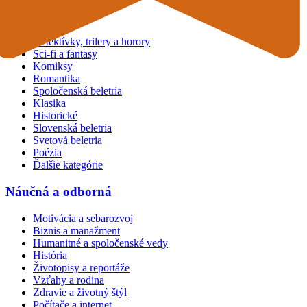
Beletria
Detektívky, trilery a horory
Sci-fi a fantasy
Komiksy
Romantika
Spoločenská beletria
Klasika
Historické
Slovenská beletria
Svetová beletria
Poézia
Ďalšie kategórie
Náučná a odborná
Motivácia a sebarozvoj
Biznis a manažment
Humanitné a spoločenské vedy
História
Životopisy a reportáže
Vzťahy a rodina
Zdravie a životný štýl
Počítače a internet