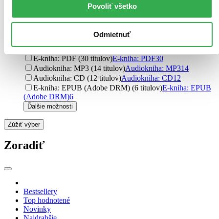
prebalom
11
Povoliť všetko
flexi (4 tituly)
flexi
4
Formát
Odmietnuť
E-kniha: EPUB (44 titulov)
E-kniha: EPUB
44
E-kniha: MOBI (38 titulov)
E-kniha: MOBI
38
E-kniha: PDF (30 titulov)
E-kniha: PDF
30
Audiokniha: MP3 (14 titulov)
Audiokniha: MP3
14
Audiokniha: CD (12 titulov)
Audiokniha: CD
12
E-kniha: EPUB (Adobe DRM) (6 titulov)
E-kniha: EPUB
(Adobe DRM)
6
Ďalšie možnosti
Zúžiť výber
Zoradiť
Bestsellery
Top hodnotené
Novinky
Najdrahšie