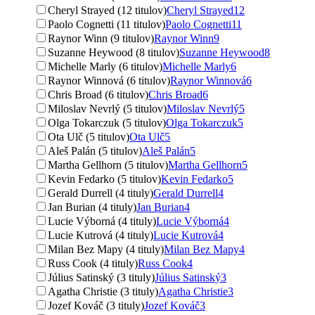
Cheryl Strayed (12 titulov)
Cheryl Strayed
12
Paolo Cognetti (11 titulov)
Paolo Cognetti
11
Raynor Winn (9 titulov)
Raynor Winn
9
Suzanne Heywood (8 titulov)
Suzanne Heywood
8
Michelle Marly (6 titulov)
Michelle Marly
6
Raynor Winnová (6 titulov)
Raynor Winnová
6
Chris Broad (6 titulov)
Chris Broad
6
Miloslav Nevrlý (5 titulov)
Miloslav Nevrlý
5
Olga Tokarczuk (5 titulov)
Olga Tokarczuk
5
Ota Ulč (5 titulov)
Ota Ulč
5
Aleš Palán (5 titulov)
Aleš Palán
5
Martha Gellhorn (5 titulov)
Martha Gellhorn
5
Kevin Fedarko (5 titulov)
Kevin Fedarko
5
Gerald Durrell (4 tituly)
Gerald Durrell
4
Jan Burian (4 tituly)
Jan Burian
4
Lucie Výborná (4 tituly)
Lucie Výborná
4
Lucie Kutrová (4 tituly)
Lucie Kutrová
4
Milan Bez Mapy (4 tituly)
Milan Bez Mapy
4
Russ Cook (4 tituly)
Russ Cook
4
Július Satinský (3 tituly)
Július Satinský
3
Agatha Christie (3 tituly)
Agatha Christie
3
Jozef Kováč (3 tituly)
Jozef Kováč
3