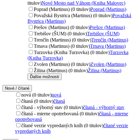
titulov)
Nové Mesto nad Váhom (Kniha Malovec)
Poprad (Martinus) (0 titulov)
Poprad (Martinus)
Považská Bystrica (Martinus) (0 titulov)
Považská
Bystrica (Martinus)
Prešov (Martinus) (0 titulov)
Prešov (Martinus)
Trebišov (ŠUM) (0 titulov)
Trebišov (ŠUM)
Trenčín (Martinus) (0 titulov)
Trenčín (Martinus)
Trnava (Martinus) (0 titulov)
Trnava (Martinus)
Turzovka (Kniha Turzovka) (0 titulov)
Turzovka
(Kniha Turzovka)
Zvolen (Martinus) (0 titulov)
Zvolen (Martinus)
Žilina (Martinus) (0 titulov)
Žilina (Martinus)
Ďalšie možnosti
Nové / čítané
nová (0 titulov)
nová
čítaná (0 titulov)
čítaná
čítaná - výborný stav (0 titulov)
čítaná - výborný stav
čítaná - mierne opotrebovaná (0 titulov)
čítaná - mierne
opotrebovaná
čítané verzie vypredaných kníh (0 titulov)
čítané verzie
vypredaných kníh