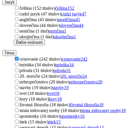
Jazyk
čeština (152 titulov)
čeština
152
cudzí jazyk (47 titulov)
cudzí jazyk
47
angličtina (45 titulov)
angličtina
45
slovenčina (44 titulov)
slovenčina
44
nemčina (1 titul)
nemčina
1
ukrajinčina (1 titul)
ukrajinčina
1
Ďalšie možnosti
Téma
cestovanie (242 titulov)
cestovanie
242
turistika (34 titulov)
turistika
34
príroda (31 titulov)
príroda
31
20. storočie (24 titulov)
20. storočie
24
nebezpečenstvo (20 titulov)
nebezpečenstvo
20
stavby (19 titulov)
stavby
19
svet (18 titulov)
svet
18
hory (18 titulov)
hory
18
životná filozofia (18 titulov)
životná filozofia
18
strata milovanej osoby (18 titulov)
strata milovanej osoby
18
spomienky (16 titulov)
spomienky
16
útek (15 titulov)
útek
15
cestovný denník (15 titulov)
cestovný denník
15