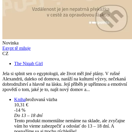
Novinka
Egypt tě miluje
CZ
The Niqab Girl
Jela si splnit sen o egyptologii, ale život měl jiné plány. V rušné
Alexandrii, daleko od domova, naráží na kulturní výzvy, nečekaná
dobrodružství a hlavně na lásku. Její příběh je upřímnou a emotivní
zpovědí o tom, jaké je to, najít nový domov a...
Kniha
brožovaná väzba
10,31 €
-14 %
Do 13 – 18 dní
Tento produkt momentálne nemáme na sklade, ale zvyčajne
vám ho vieme zabezpečiť a odoslať do 13 – 18 dní. A
posnažíme sa aj trochu rýchlejšie!