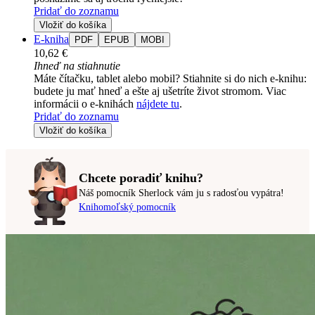
Pridať do zoznamu
Vložiť do košíka
E-kniha
PDF
EPUB
MOBI
10,62 €
Ihneď na stiahnutie
Máte čítačku, tablet alebo mobil? Stiahnite si do nich e-knihu:
budete ju mať hneď a ešte aj ušetríte život stromom. Viac
informácii o e-knihách
nájdete tu
.
Pridať do zoznamu
Vložiť do košíka
Chcete poradiť knihu?
Náš pomocník Sherlock vám ju s radosťou vypátra!
Knihomoľský pomocník