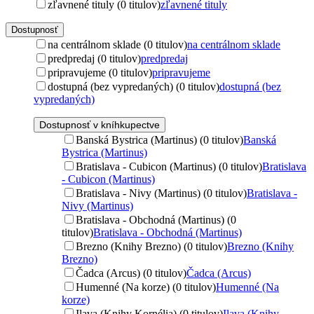
zľavnené tituly (0 titulov)
zľavnené tituly
Dostupnosť
na centrálnom sklade (0 titulov)
na centrálnom sklade
predpredaj (0 titulov)
predpredaj
pripravujeme (0 titulov)
pripravujeme
dostupná (bez vypredaných) (0 titulov)
dostupná (bez
vypredaných)
Dostupnosť v kníhkupectve
Banská Bystrica (Martinus) (0 titulov)
Banská
Bystrica (Martinus)
Bratislava - Cubicon (Martinus) (0 titulov)
Bratislava
- Cubicon (Martinus)
Bratislava - Nivy (Martinus) (0 titulov)
Bratislava -
Nivy (Martinus)
Bratislava - Obchodná (Martinus) (0
titulov)
Bratislava - Obchodná (Martinus)
Brezno (Knihy Brezno) (0 titulov)
Brezno (Knihy
Brezno)
Čadca (Arcus) (0 titulov)
Čadca (Arcus)
Humenné (Na korze) (0 titulov)
Humenné (Na
korze)
Ilava (Knihy Kornélia) (0 titulov)
Ilava (Knihy