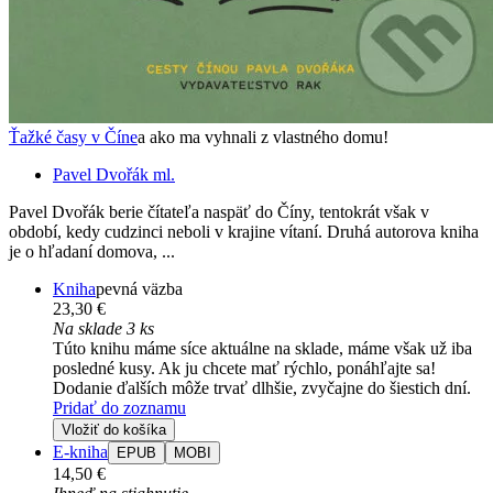
Ťažké časy v Číne
a ako ma vyhnali z vlastného domu!
Pavel Dvořák ml.
Pavel Dvořák berie čítateľa naspäť do Číny, tentokrát však v
období, kedy cudzinci neboli v krajine vítaní. Druhá autorova kniha
je o hľadaní domova, ...
Kniha
pevná väzba
23,30 €
Na sklade 3 ks
Túto knihu máme síce aktuálne na sklade, máme však už iba
posledné kusy. Ak ju chcete mať rýchlo, ponáhľajte sa!
Dodanie ďalších môže trvať dlhšie, zvyčajne do šiestich dní.
Pridať do zoznamu
Vložiť do košíka
E-kniha
EPUB
MOBI
14,50 €