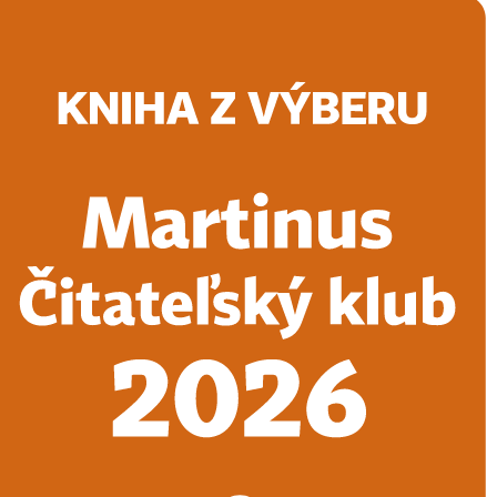
Doručenie
Kníhkupectvá
Knihovrátok
Poukážky
Knižný blog
Kontakt
E-knihy
Audioknihy
Hry
Filmy
Knihy
Doplnky
Vyhľadávanie
Prihlásiť
Vyhľadávanie
Knihy
E-knihy
Audioknihy
Hry
Filmy
Doplnky