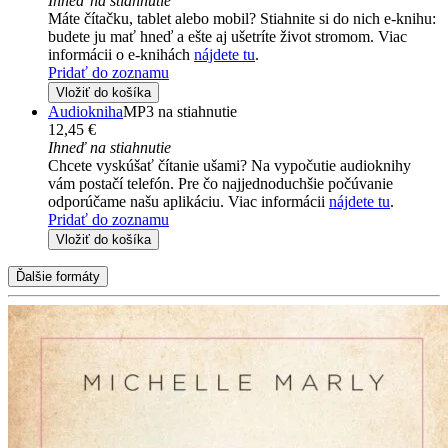
Ihneď na stiahnutie
Máte čítačku, tablet alebo mobil? Stiahnite si do nich e-knihu:
budete ju mať hneď a ešte aj ušetríte život stromom. Viac
informácii o e-knihách
nájdete tu
.
Pridať do zoznamu
Vložiť do košíka
Audiokniha
MP3 na stiahnutie
12,45 €
Ihneď na stiahnutie
Chcete vyskúšať čítanie ušami? Na vypočutie audioknihy
vám postačí telefón. Pre čo najjednoduchšie počúvanie
odporúčame našu aplikáciu. Viac informácii
nájdete tu
.
Pridať do zoznamu
Vložiť do košíka
Ďalšie formáty