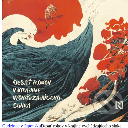
Cudzinec v Japonsku
Desať rokov v krajine vychádzajúceho slnka