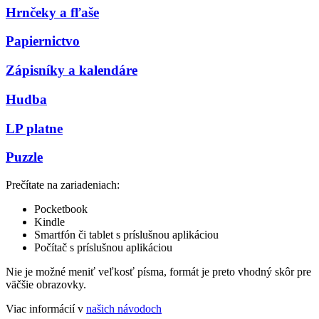
Hrnčeky a fľaše
Papiernictvo
Zápisníky a kalendáre
Hudba
LP platne
Puzzle
Prečítate na zariadeniach:
Pocketbook
Kindle
Smartfón či tablet s príslušnou aplikáciou
Počítač s príslušnou aplikáciou
Nie je možné meniť veľkosť písma, formát je preto vhodný skôr pre
väčšie obrazovky.
Viac informácií v
našich návodoch