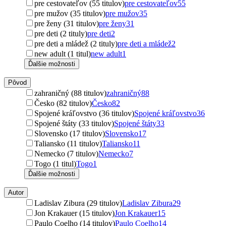
pre cestovateľov (55 titulov)
pre cestovateľov
55
pre mužov (35 titulov)
pre mužov
35
pre ženy (31 titulov)
pre ženy
31
pre deti (2 tituly)
pre deti
2
pre deti a mládež (2 tituly)
pre deti a mládež
2
new adult (1 titul)
new adult
1
Ďalšie možnosti
Pôvod
zahraničný (88 titulov)
zahraničný
88
Česko (82 titulov)
Česko
82
Spojené kráľovstvo (36 titulov)
Spojené kráľovstvo
36
Spojené štáty (33 titulov)
Spojené štáty
33
Slovensko (17 titulov)
Slovensko
17
Taliansko (11 titulov)
Taliansko
11
Nemecko (7 titulov)
Nemecko
7
Togo (1 titul)
Togo
1
Ďalšie možnosti
Autor
Ladislav Zibura (29 titulov)
Ladislav Zibura
29
Jon Krakauer (15 titulov)
Jon Krakauer
15
Paulo Coelho (14 titulov)
Paulo Coelho
14