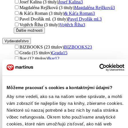
Josef Kalina (3 tituly)
Josef Kalina
3
Magdaléna Rejžková (3 tituly)
Magdaléna Rejžková
3
& Káťa Roman (3 tituly)
& Káťa Roman
3
Pavel Dvořák ml. (3 tituly)
Pavel Dvořák ml.
3
Vojtěch Říha (3 tituly)
Vojtěch Říha
3
Ďalšie možnosti
Vydavateľstvo
BIZBOOKS (23 titulov)
BIZBOOKS
23
Grada (15 titulov)
Grada
15
Ikar (12 titulov)
Ikar
12
Ikar CZ (11 titulov)
Ikar CZ
11
Pointa (9 titulov)
Pointa
9
Tympanum (7 titulov)
Tympanum
7
Argo (6 titulov)
Argo
6
Penguin Books (6 titulov)
Penguin Books
6
Môžeme pracovať s cookies a kontaktnými údajmi?
William Collins (6 titulov)
William Collins
6
Aby sme vedeli, ako sa na našom webe správate, a mohli
Host (5 titulov)
Host
5
vám zobraziť tie najlepšie tipy na knihy, zbierame cookies.
Galén (5 titulov)
Galén
5
Témbr (5 titulov)
Témbr
5
Niektoré sú naozaj potrebné a bez nich by naša stránka
Nakladatelství KAZDA (5 titulov)
Nakladatelství
vôbec nefungovala. Okrem toho používame analytické
KAZDA
5
cookies, ktoré nám umožňujú zisťovať, ako náš web
N Press (4 tituly)
N Press
4