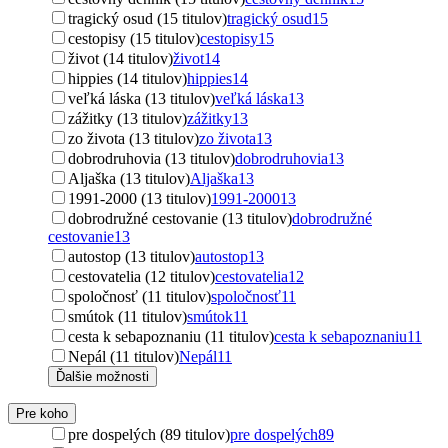
tragický osud (15 titulov)
tragický osud
15
cestopisy (15 titulov)
cestopisy
15
život (14 titulov)
život
14
hippies (14 titulov)
hippies
14
veľká láska (13 titulov)
veľká láska
13
zážitky (13 titulov)
zážitky
13
zo života (13 titulov)
zo života
13
dobrodruhovia (13 titulov)
dobrodruhovia
13
Aljaška (13 titulov)
Aljaška
13
1991-2000 (13 titulov)
1991-2000
13
dobrodružné cestovanie (13 titulov)
dobrodružné
cestovanie
13
autostop (13 titulov)
autostop
13
cestovatelia (12 titulov)
cestovatelia
12
spoločnosť (11 titulov)
spoločnosť
11
smútok (11 titulov)
smútok
11
cesta k sebapoznaniu (11 titulov)
cesta k sebapoznaniu
11
Nepál (11 titulov)
Nepál
11
Ďalšie možnosti
Pre koho
pre dospelých (89 titulov)
pre dospelých
89