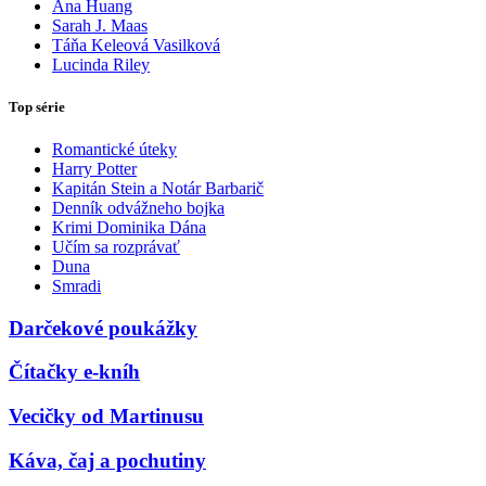
Ana Huang
Sarah J. Maas
Táňa Keleová Vasilková
Lucinda Riley
Top série
Romantické úteky
Harry Potter
Kapitán Stein a Notár Barbarič
Denník odvážneho bojka
Krimi Dominika Dána
Učím sa rozprávať
Duna
Smradi
Darčekové poukážky
Čítačky e-kníh
Vecičky od Martinusu
Káva, čaj a pochutiny