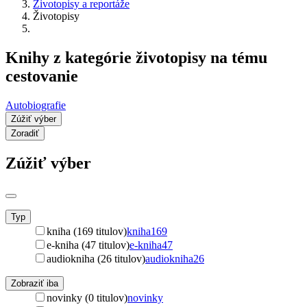
Životopisy a reportáže
Životopisy
Knihy z kategórie životopisy na tému
cestovanie
Autobiografie
Zúžiť výber
Zoradiť
Zúžiť výber
Typ
kniha (169 titulov)
kniha
169
e-kniha (47 titulov)
e-kniha
47
audiokniha (26 titulov)
audiokniha
26
Zobraziť iba
novinky (0 titulov)
novinky