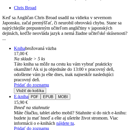
Chris Broad
Keď sa Angličan Chris Broad usadil na vidieku v severnom
Japonsku, začal premýšľať, či neurobil obrovskú chybu. Stane sa
najrýchlejšie prepusteným učiteľom angličtiny v japonských
dejinách, keďže neovláda jazyk a nemá žiadne učiteľské skúsenosti?
...
Kniha
brožovaná väzba
17,00 €
Na sklade > 5 ks
Táto kniha sa môže na cestu ku vám vybrať prakticky
okamžite! Ak si ju objednáte do 13:00 v pracovný deň,
odošleme vám ju ešte dnes, inak najneskôr nasledujúci
pracovný deň.
Pridať do zoznamu
Vložiť do košíka
E-kniha
PDF
EPUB
MOBI
15,90 €
Ihneď na stiahnutie
Máte čítačku, tablet alebo mobil? Stiahnite si do nich e-knihu:
budete ju mať hneď a ešte aj ušetríte život stromom. Viac
informácii o e-knihách
nájdete tu
.
Pridať do zoznamu