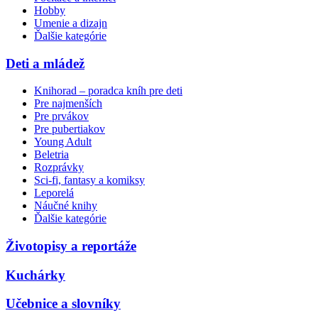
Hobby
Umenie a dizajn
Ďalšie kategórie
Deti a mládež
Knihorad – poradca kníh pre deti
Pre najmenších
Pre prvákov
Pre pubertiakov
Young Adult
Beletria
Rozprávky
Sci-fi, fantasy a komiksy
Leporelá
Náučné knihy
Ďalšie kategórie
Životopisy a reportáže
Kuchárky
Učebnice a slovníky