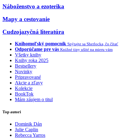
Náboženstvo a ezoterika
Mapy a cestovanie
Cudzojazyčná literatúra
Knihomoľský pomocník
Spýtajte sa Sherlocka, čo čítať
Odporúčame pre vás
Knižné tipy ušité na mieru vám
Všetky knihy
Knihy roka 2025
Bestsellery
Novinky
Pripravované
Akcie a zľavy
Kolekcie
BookTok
Mám záujem o titul
Top autori
Dominik Dán
Julie Caplin
Rebecca Yarros