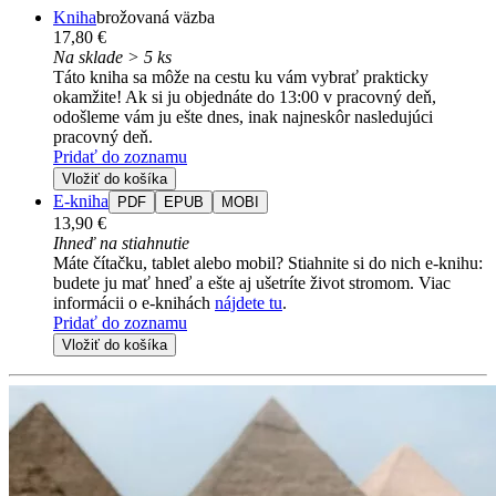
Kniha
brožovaná väzba
17,80 €
Na sklade > 5 ks
Táto kniha sa môže na cestu ku vám vybrať prakticky
okamžite! Ak si ju objednáte do 13:00 v pracovný deň,
odošleme vám ju ešte dnes, inak najneskôr nasledujúci
pracovný deň.
Pridať do zoznamu
Vložiť do košíka
E-kniha
PDF
EPUB
MOBI
13,90 €
Ihneď na stiahnutie
Máte čítačku, tablet alebo mobil? Stiahnite si do nich e-knihu:
budete ju mať hneď a ešte aj ušetríte život stromom. Viac
informácii o e-knihách
nájdete tu
.
Pridať do zoznamu
Vložiť do košíka