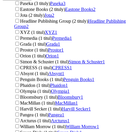
Paseka (3 tituly)
Paseka
3
Eastone Books (2 tituly)
Eastone Books
2
Jota (2 tituly)
Jota
2
Headline Publishing Group (2 tituly)
Headline Publishing
Group
2
XYZ (1 titul)
XYZ
1
Premedia (1 titul)
Premedia
1
Grada (1 titul)
Grada
1
Prostor (1 titul)
Prostor
1
Orion (1 titul)
Orion
1
Simon & Schuster (1 titul)
Simon & Schuster
1
CPRESS (1 titul)
CPRESS
1
Absynt (1 titul)
Absynt
1
Penguin Books (1 titul)
Penguin Books
1
Phaidon (1 titul)
Phaidon
1
Olympia (1 titul)
Olympia
1
Bloomsbury (1 titul)
Bloomsbury
1
MacMillan (1 titul)
MacMillan
1
Harvill Secker (1 titul)
Harvill Secker
1
Pangea (1 titul)
Pangea
1
Arcturus (1 titul)
Arcturus
1
William Morrow (1 titul)
William Morrow
1