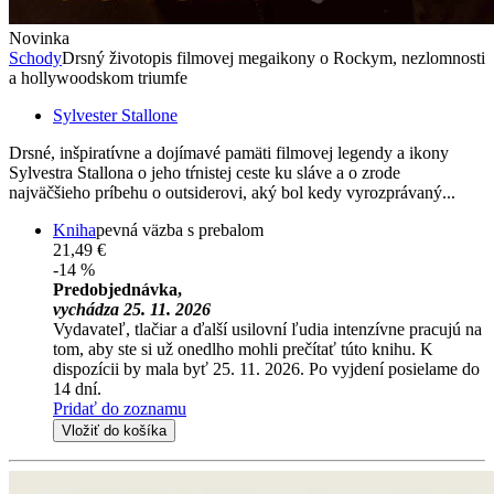
Novinka
Schody
Drsný životopis filmovej megaikony o Rockym, nezlomnosti
a hollywoodskom triumfe
Sylvester Stallone
Drsné, inšpiratívne a dojímavé pamäti filmovej legendy a ikony
Sylvestra Stallona o jeho tŕnistej ceste ku sláve a o zrode
najväčšieho príbehu o outsiderovi, aký bol kedy vyrozprávaný...
Kniha
pevná väzba s prebalom
21,49 €
-14 %
Predobjednávka,
vychádza 25. 11. 2026
Vydavateľ, tlačiar a ďalší usilovní ľudia intenzívne pracujú na
tom, aby ste si už onedlho mohli prečítať túto knihu. K
dispozícii by mala byť 25. 11. 2026. Po vyjdení posielame do
14 dní.
Pridať do zoznamu
Vložiť do košíka