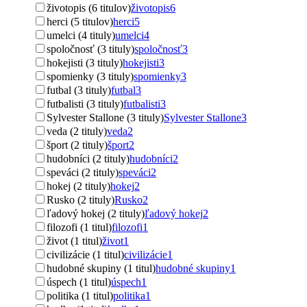
životopis (6 titulov)
životopis
6
herci (5 titulov)
herci
5
umelci (4 tituly)
umelci
4
spoločnosť (3 tituly)
spoločnosť
3
hokejisti (3 tituly)
hokejisti
3
spomienky (3 tituly)
spomienky
3
futbal (3 tituly)
futbal
3
futbalisti (3 tituly)
futbalisti
3
Sylvester Stallone (3 tituly)
Sylvester Stallone
3
veda (2 tituly)
veda
2
šport (2 tituly)
šport
2
hudobníci (2 tituly)
hudobníci
2
speváci (2 tituly)
speváci
2
hokej (2 tituly)
hokej
2
Rusko (2 tituly)
Rusko
2
ľadový hokej (2 tituly)
ľadový hokej
2
filozofi (1 titul)
filozofi
1
život (1 titul)
život
1
civilizácie (1 titul)
civilizácie
1
hudobné skupiny (1 titul)
hudobné skupiny
1
úspech (1 titul)
úspech
1
politika (1 titul)
politika
1