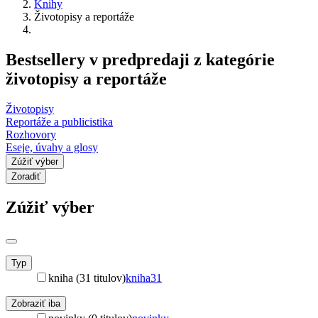
Knihy
Životopisy a reportáže
Bestsellery v predpredaji z kategórie
životopisy a reportáže
Životopisy
Reportáže a publicistika
Rozhovory
Eseje, úvahy a glosy
Zúžiť výber
Zoradiť
Zúžiť výber
Typ
kniha (31 titulov)
kniha
31
Zobraziť iba