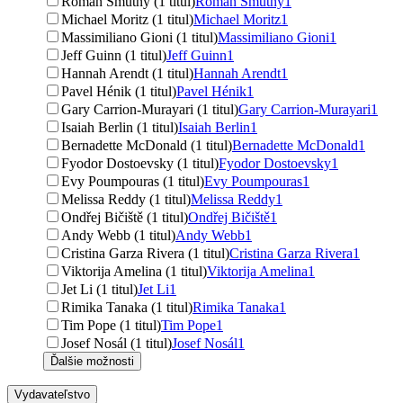
Roman Smutný (1 titul)
Roman Smutný
1
Michael Moritz (1 titul)
Michael Moritz
1
Massimiliano Gioni (1 titul)
Massimiliano Gioni
1
Jeff Guinn (1 titul)
Jeff Guinn
1
Hannah Arendt (1 titul)
Hannah Arendt
1
Pavel Hénik (1 titul)
Pavel Hénik
1
Gary Carrion-Murayari (1 titul)
Gary Carrion-Murayari
1
Isaiah Berlin (1 titul)
Isaiah Berlin
1
Bernadette McDonald (1 titul)
Bernadette McDonald
1
Fyodor Dostoevsky (1 titul)
Fyodor Dostoevsky
1
Evy Poumpouras (1 titul)
Evy Poumpouras
1
Melissa Reddy (1 titul)
Melissa Reddy
1
Ondřej Bičiště (1 titul)
Ondřej Bičiště
1
Andy Webb (1 titul)
Andy Webb
1
Cristina Garza Rivera (1 titul)
Cristina Garza Rivera
1
Viktorija Amelina (1 titul)
Viktorija Amelina
1
Jet Li (1 titul)
Jet Li
1
Rimika Tanaka (1 titul)
Rimika Tanaka
1
Tim Pope (1 titul)
Tim Pope
1
Josef Nosál (1 titul)
Josef Nosál
1
Ďalšie možnosti
Vydavateľstvo