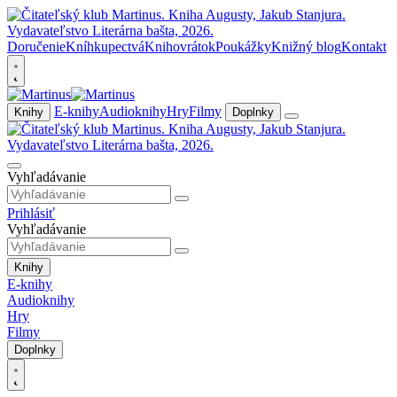
Doručenie
Kníhkupectvá
Knihovrátok
Poukážky
Knižný blog
Kontakt
E-knihy
Audioknihy
Hry
Filmy
Knihy
Doplnky
Vyhľadávanie
Prihlásiť
Vyhľadávanie
Knihy
E-knihy
Audioknihy
Hry
Filmy
Doplnky