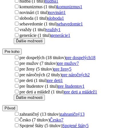
hudba (1 titul)
hudba
1
komunizmus (1 titul)
komunizmus
1
novinári (1 titul)
novinári
1
sloboda (1 titul)
sloboda
1
sebavedomie (1 titul)
sebavedomie
1
vraždy (1 titul)
vraždy
1
generácie (1 titul)
generácie
1
Ďalšie možnosti
Pre koho
pre dospelých (18 titulov)
pre dospelých
18
pre mužov (7 titulov)
pre mužov
7
pre ženy (5 titulov)
pre ženy
5
pre náročných (2 tituly)
pre náročných
2
pre deti (1 titul)
pre deti
1
pre študentov (1 titul)
pre študentov
1
pre deti a mládež (1 titul)
pre deti a mládež
1
Ďalšie možnosti
Pôvod
zahraničný (13 titulov)
zahraničný
13
Česko (7 titulov)
Česko
7
Spojené štáty (5 titulov)
Spojené štáty
5