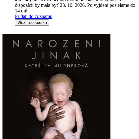
dispozícii by mala byť 28. 10. 2026. Po vyjdení posielame do
14 dní.
Pridať do zoznamu
Vložiť do košíka