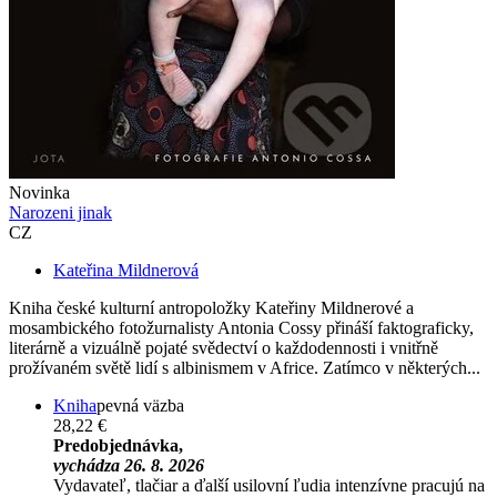
Novinka
Narozeni jinak
CZ
Kateřina Mildnerová
Kniha české kulturní antropoložky Kateřiny Mildnerové a
mosambického fotožurnalisty Antonia Cossy přináší faktograficky,
literárně a vizuálně pojaté svědectví o každodennosti i vnitřně
prožívaném světě lidí s albinismem v Africe. Zatímco v některých...
Kniha
pevná väzba
28,22 €
Predobjednávka,
vychádza 26. 8. 2026
Vydavateľ, tlačiar a ďalší usilovní ľudia intenzívne pracujú na