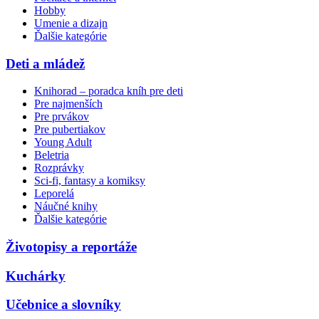
Hobby
Umenie a dizajn
Ďalšie kategórie
Deti a mládež
Knihorad – poradca kníh pre deti
Pre najmenších
Pre prvákov
Pre pubertiakov
Young Adult
Beletria
Rozprávky
Sci-fi, fantasy a komiksy
Leporelá
Náučné knihy
Ďalšie kategórie
Životopisy a reportáže
Kuchárky
Učebnice a slovníky