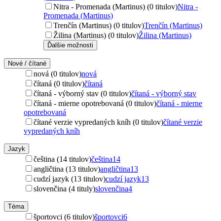
Nitra - Promenada (Martinus) (0 titulov)
Nitra -
Promenada (Martinus)
Trenčín (Martinus) (0 titulov)
Trenčín (Martinus)
Žilina (Martinus) (0 titulov)
Žilina (Martinus)
Ďalšie možnosti
Nové / čítané
nová (0 titulov)
nová
čítaná (0 titulov)
čítaná
čítaná - výborný stav (0 titulov)
čítaná - výborný stav
čítaná - mierne opotrebovaná (0 titulov)
čítaná - mierne
opotrebovaná
čítané verzie vypredaných kníh (0 titulov)
čítané verzie
vypredaných kníh
Jazyk
čeština (14 titulov)
čeština
14
angličtina (13 titulov)
angličtina
13
cudzí jazyk (13 titulov)
cudzí jazyk
13
slovenčina (4 tituly)
slovenčina
4
Téma
športovci (6 titulov)
športovci
6