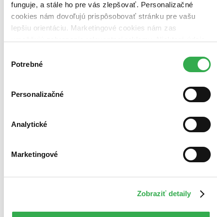
funguje, a stále ho pre vás zlepšovať. Personalizačné
Najlacnejšie
Najvyššia zľava
cookies nám dovoľujú prispôsobovať stránku pre vašu
31 produktov
lepšiu orientáciu. Marketingové cookies nám zas
umožňujú zobrazenie relevantnej reklamy. Niektoré údaje
Použité filtre
Zrušiť filtre
zdieľame aj s tretími stranami. Veľmi by nám pomohlo,
Výber
v predpredaji
keby sme mohli používať všetky tieto cookies. Ďakujeme!
Potrebné
súhlasu
Personalizačné
Analytické
Marketingové
Zobraziť detaily