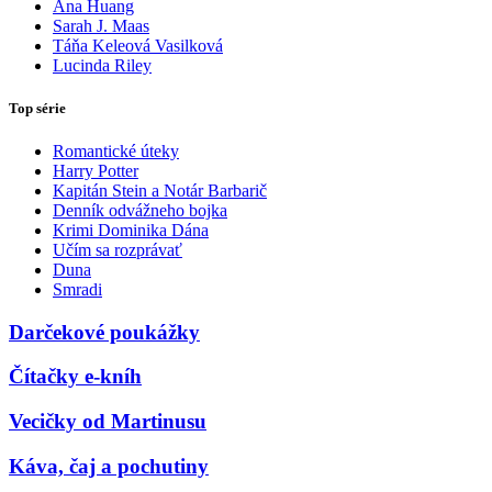
Ana Huang
Sarah J. Maas
Táňa Keleová Vasilková
Lucinda Riley
Top série
Romantické úteky
Harry Potter
Kapitán Stein a Notár Barbarič
Denník odvážneho bojka
Krimi Dominika Dána
Učím sa rozprávať
Duna
Smradi
Darčekové poukážky
Čítačky e-kníh
Vecičky od Martinusu
Káva, čaj a pochutiny