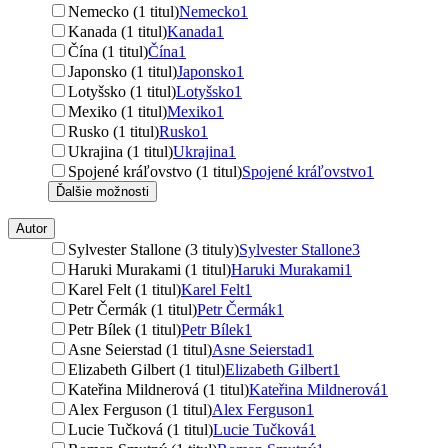
Nemecko (1 titul)
Nemecko
1
Kanada (1 titul)
Kanada
1
Čína (1 titul)
Čína
1
Japonsko (1 titul)
Japonsko
1
Lotyšsko (1 titul)
Lotyšsko
1
Mexiko (1 titul)
Mexiko
1
Rusko (1 titul)
Rusko
1
Ukrajina (1 titul)
Ukrajina
1
Spojené kráľovstvo (1 titul)
Spojené kráľovstvo
1
Ďalšie možnosti
Autor
Sylvester Stallone (3 tituly)
Sylvester Stallone
3
Haruki Murakami (1 titul)
Haruki Murakami
1
Karel Felt (1 titul)
Karel Felt
1
Petr Čermák (1 titul)
Petr Čermák
1
Petr Bílek (1 titul)
Petr Bílek
1
Asne Seierstad (1 titul)
Asne Seierstad
1
Elizabeth Gilbert (1 titul)
Elizabeth Gilbert
1
Kateřina Mildnerová (1 titul)
Kateřina Mildnerová
1
Alex Ferguson (1 titul)
Alex Ferguson
1
Lucie Tučková (1 titul)
Lucie Tučková
1