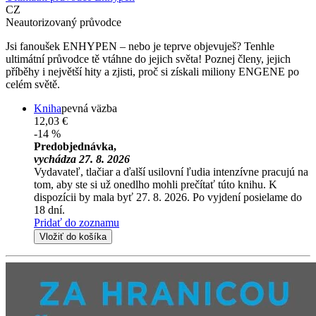
CZ
Neautorizovaný průvodce
Jsi fanoušek ENHYPEN – nebo je teprve objevuješ? Tenhle
ultimátní průvodce tě vtáhne do jejich světa! Poznej členy, jejich
příběhy i největší hity a zjisti, proč si získali miliony ENGENE po
celém světě.
Kniha
pevná väzba
12,03 €
-14 %
Predobjednávka,
vychádza 27. 8. 2026
Vydavateľ, tlačiar a ďalší usilovní ľudia intenzívne pracujú na
tom, aby ste si už onedlho mohli prečítať túto knihu. K
dispozícii by mala byť 27. 8. 2026. Po vyjdení posielame do
18 dní.
Pridať do zoznamu
Vložiť do košíka