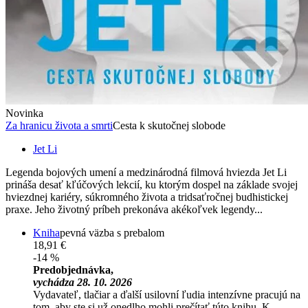
Novinka
Za hranicu života a smrti
Cesta k skutočnej slobode
Jet Li
Legenda bojových umení a medzinárodná filmová hviezda Jet Li
prináša desať kľúčových lekcií, ku ktorým dospel na základe svojej
hviezdnej kariéry, súkromného života a tridsaťročnej budhistickej
praxe. Jeho životný príbeh prekonáva akékoľvek legendy...
Kniha
pevná väzba s prebalom
18,91 €
-14 %
Predobjednávka,
vychádza 28. 10. 2026
Vydavateľ, tlačiar a ďalší usilovní ľudia intenzívne pracujú na
tom, aby ste si už onedlho mohli prečítať túto knihu. K