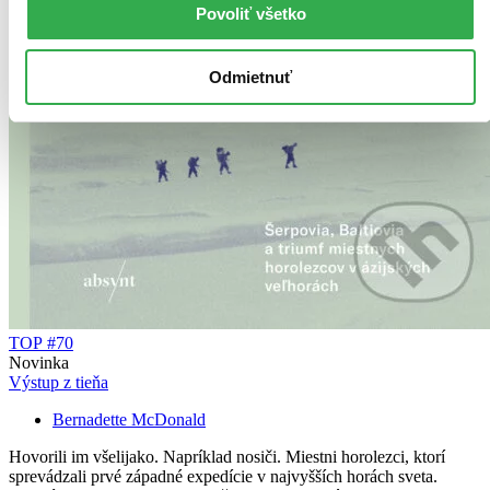
Povoliť všetko
Odmietnuť
TOP #70
Novinka
Výstup z tieňa
Bernadette McDonald
Hovorili im všelijako. Napríklad nosiči. Miestni horolezci, ktorí
sprevádzali prvé západné expedície v najvyšších horách sveta.