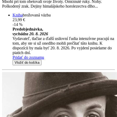
Mnohí pri tom obetovali svoje životy. Omrznuté ruky. Nohy.
Poškodený zrak. Dejiny himalájskeho horolezectva dlho...
Kniha
brožovaná väzba
23,99 €
-14 %
Predobjednávka,
vychádza 20. 8. 2026
Vydavateľ, tlačiar a ďalší usilovní ľudia intenzívne pracujú na
tom, aby ste si už onedlho mohli prečítať túto knihu. K
dispozícii by mala byť 20. 8. 2026. Po vyjdení posielame do
piatich dní.
Pridať do zoznamu
Vložiť do košíka