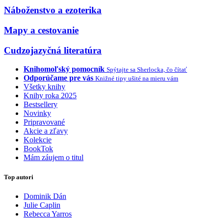
Náboženstvo a ezoterika
Mapy a cestovanie
Cudzojazyčná literatúra
Knihomoľský pomocník
Spýtajte sa Sherlocka, čo čítať
Odporúčame pre vás
Knižné tipy ušité na mieru vám
Všetky knihy
Knihy roka 2025
Bestsellery
Novinky
Pripravované
Akcie a zľavy
Kolekcie
BookTok
Mám záujem o titul
Top autori
Dominik Dán
Julie Caplin
Rebecca Yarros