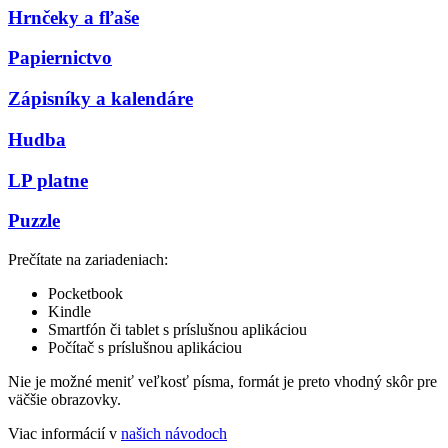
Hrnčeky a fľaše
Papiernictvo
Zápisníky a kalendáre
Hudba
LP platne
Puzzle
Prečítate na zariadeniach:
Pocketbook
Kindle
Smartfón či tablet s príslušnou aplikáciou
Počítač s príslušnou aplikáciou
Nie je možné meniť veľkosť písma, formát je preto vhodný skôr pre
väčšie obrazovky.
Viac informácií v
našich návodoch