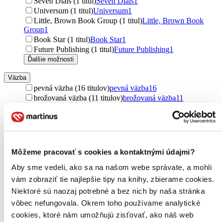
Seven Dials (1 titul)
Seven Dials
1
Universum (1 titul)
Universum
1
Little, Brown Book Group (1 titul)
Little, Brown Book
Group
1
Book Star (1 titul)
Book Star
1
Future Publishing (1 titul)
Future Publishing
1
Ďalšie možnosti
Väzba
pevná väzba (16 titulov)
pevná väzba
16
brožovaná väzba (11 titulov)
brožovaná väzba
11
pevná väzba s prebalom (4 tituly)
pevná väzba s prebalom
4
Zúžiť výber
Zoradiť
Môžeme pracovať s cookies a kontaktnými údajmi?
Aby sme vedeli, ako sa na našom webe správate, a mohli
vám zobraziť tie najlepšie tipy na knihy, zbierame cookies.
Niektoré sú naozaj potrebné a bez nich by naša stránka
Bestsellery
Top hodnotené
vôbec nefungovala. Okrem toho používame analytické
Novinky
cookies, ktoré nám umožňujú zisťovať, ako náš web
Najdrahšie