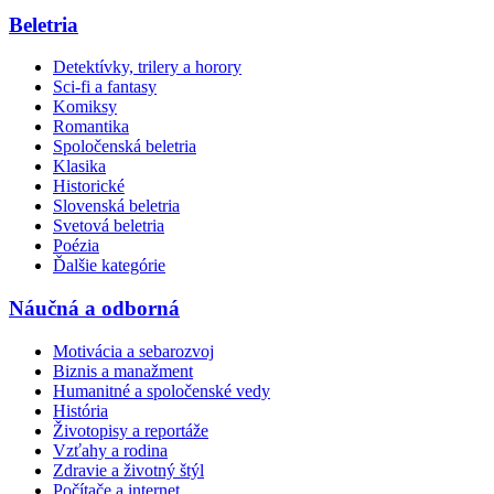
Beletria
Detektívky, trilery a horory
Sci-fi a fantasy
Komiksy
Romantika
Spoločenská beletria
Klasika
Historické
Slovenská beletria
Svetová beletria
Poézia
Ďalšie kategórie
Náučná a odborná
Motivácia a sebarozvoj
Biznis a manažment
Humanitné a spoločenské vedy
História
Životopisy a reportáže
Vzťahy a rodina
Zdravie a životný štýl
Počítače a internet