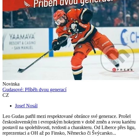
Novinka
Gudasové: Příběh dvou generací
CZ
Josef Nosál
Leo Gudas patřil mezi respektované obránce své generace. Prošel
československým i evropským hokejem v době změn a svou kariéru
postavil na spolehlivosti, tvrdosti a charakteru. Od Liberce přes ligu,
reprezentaci a OH až po Finsko, Německo či Švýcarsko...