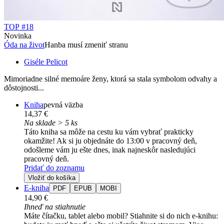
TOP #18
Novinka
Óda na život
Hanba musí zmeniť stranu
Giséle Pelicot
Mimoriadne silné memoáre ženy, ktorá sa stala symbolom odvahy a
dôstojnosti...
Kniha
pevná väzba
14,37 €
Na sklade > 5 ks
Táto kniha sa môže na cestu ku vám vybrať prakticky
okamžite! Ak si ju objednáte do 13:00 v pracovný deň,
odošleme vám ju ešte dnes, inak najneskôr nasledujúci
pracovný deň.
Pridať do zoznamu
Vložiť do košíka
E-kniha
PDF
EPUB
MOBI
14,90 €
Ihneď na stiahnutie
Máte čítačku, tablet alebo mobil? Stiahnite si do nich e-knihu: