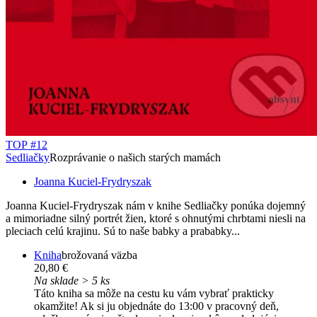
TOP #12
Sedliačky
Rozprávanie o našich starých mamách
Joanna Kuciel-Frydryszak
Joanna Kuciel-Frydryszak nám v knihe Sedliačky ponúka dojemný
a mimoriadne silný portrét žien, ktoré s ohnutými chrbtami niesli na
pleciach celú krajinu. Sú to naše babky a prababky...
Kniha
brožovaná väzba
20,80 €
Na sklade > 5 ks
Táto kniha sa môže na cestu ku vám vybrať prakticky
okamžite! Ak si ju objednáte do 13:00 v pracovný deň,