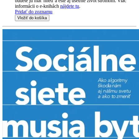
budete ju mať hneď a ešte aj ušetríte život stromom. Viac
informácii o e-knihách
nájdete tu
.
Pridať do zoznamu
Vložiť do košíka