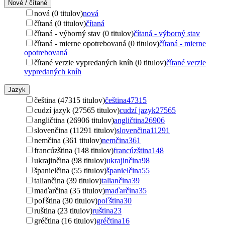
Nové / čítané
nová (0 titulov)
nová
čítaná (0 titulov)
čítaná
čítaná - výborný stav (0 titulov)
čítaná - výborný stav
čítaná - mierne opotrebovaná (0 titulov)
čítaná - mierne
opotrebovaná
čítané verzie vypredaných kníh (0 titulov)
čítané verzie
vypredaných kníh
Jazyk
čeština (47315 titulov)
čeština
47315
cudzí jazyk (27565 titulov)
cudzí jazyk
27565
angličtina (26906 titulov)
angličtina
26906
slovenčina (11291 titulov)
slovenčina
11291
nemčina (361 titulov)
nemčina
361
francúzština (148 titulov)
francúzština
148
ukrajinčina (98 titulov)
ukrajinčina
98
španielčina (55 titulov)
španielčina
55
taliančina (39 titulov)
taliančina
39
maďarčina (35 titulov)
maďarčina
35
poľština (30 titulov)
poľština
30
ruština (23 titulov)
ruština
23
gréčtina (16 titulov)
gréčtina
16