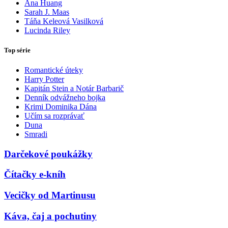
Ana Huang
Sarah J. Maas
Táňa Keleová Vasilková
Lucinda Riley
Top série
Romantické úteky
Harry Potter
Kapitán Stein a Notár Barbarič
Denník odvážneho bojka
Krimi Dominika Dána
Učím sa rozprávať
Duna
Smradi
Darčekové poukážky
Čítačky e-kníh
Vecičky od Martinusu
Káva, čaj a pochutiny