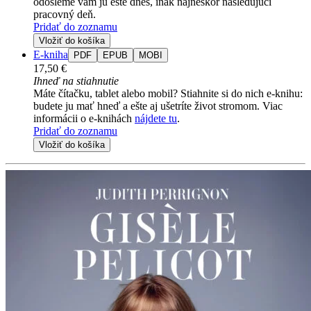
odošleme vám ju ešte dnes, inak najneskôr nasledujúci
pracovný deň.
Pridať do zoznamu
Vložiť do košíka
E-kniha
PDF
EPUB
MOBI
17,50 €
Ihneď na stiahnutie
Máte čítačku, tablet alebo mobil? Stiahnite si do nich e-knihu:
budete ju mať hneď a ešte aj ušetríte život stromom. Viac
informácii o e-knihách
nájdete tu
.
Pridať do zoznamu
Vložiť do košíka