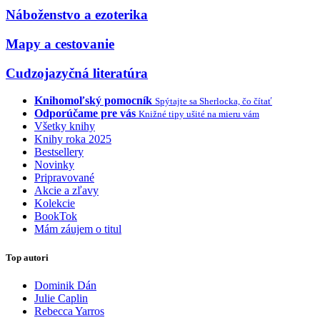
Náboženstvo a ezoterika
Mapy a cestovanie
Cudzojazyčná literatúra
Knihomoľský pomocník
Spýtajte sa Sherlocka, čo čítať
Odporúčame pre vás
Knižné tipy ušité na mieru vám
Všetky knihy
Knihy roka 2025
Bestsellery
Novinky
Pripravované
Akcie a zľavy
Kolekcie
BookTok
Mám záujem o titul
Top autori
Dominik Dán
Julie Caplin
Rebecca Yarros