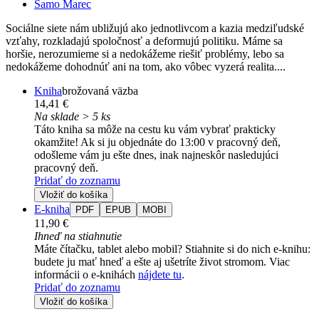
Samo Marec
Sociálne siete nám ubližujú ako jednotlivcom a kazia medziľudské
vzťahy, rozkladajú spoločnosť a deformujú politiku. Máme sa
horšie, nerozumieme si a nedokážeme riešiť problémy, lebo sa
nedokážeme dohodnúť ani na tom, ako vôbec vyzerá realita....
Kniha
brožovaná väzba
14,41 €
Na sklade > 5 ks
Táto kniha sa môže na cestu ku vám vybrať prakticky
okamžite! Ak si ju objednáte do 13:00 v pracovný deň,
odošleme vám ju ešte dnes, inak najneskôr nasledujúci
pracovný deň.
Pridať do zoznamu
Vložiť do košíka
E-kniha
PDF
EPUB
MOBI
11,90 €
Ihneď na stiahnutie
Máte čítačku, tablet alebo mobil? Stiahnite si do nich e-knihu:
budete ju mať hneď a ešte aj ušetríte život stromom. Viac
informácii o e-knihách
nájdete tu
.
Pridať do zoznamu
Vložiť do košíka