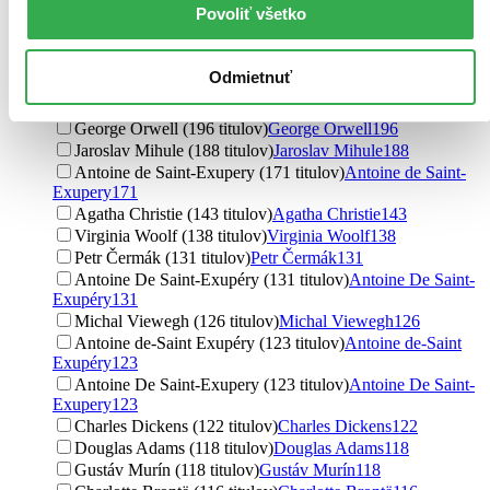
Povoliť všetko
Karel Čapek (306 titulov)
Karel Čapek
306
Johannes Steinhoff (297 titulov)
Johannes Steinhoff
297
Antoine de Saint-Exupéry (235 titulov)
Antoine de Saint-
Odmietnuť
Exupéry
235
Jane Austenová (206 titulov)
Jane Austenová
206
George Orwell (196 titulov)
George Orwell
196
Jaroslav Mihule (188 titulov)
Jaroslav Mihule
188
Antoine de Saint-Exupery (171 titulov)
Antoine de Saint-
Exupery
171
Agatha Christie (143 titulov)
Agatha Christie
143
Virginia Woolf (138 titulov)
Virginia Woolf
138
Petr Čermák (131 titulov)
Petr Čermák
131
Antoine De Saint-Exupéry (131 titulov)
Antoine De Saint-
Exupéry
131
Michal Viewegh (126 titulov)
Michal Viewegh
126
Antoine de-Saint Exupéry (123 titulov)
Antoine de-Saint
Exupéry
123
Antoine De Saint-Exupery (123 titulov)
Antoine De Saint-
Exupery
123
Charles Dickens (122 titulov)
Charles Dickens
122
Douglas Adams (118 titulov)
Douglas Adams
118
Gustáv Murín (118 titulov)
Gustáv Murín
118