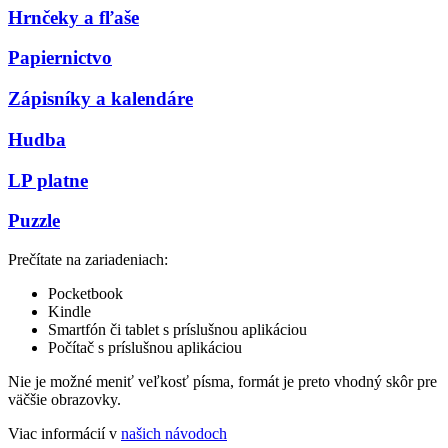
Hrnčeky a fľaše
Papiernictvo
Zápisníky a kalendáre
Hudba
LP platne
Puzzle
Prečítate na zariadeniach:
Pocketbook
Kindle
Smartfón či tablet s príslušnou aplikáciou
Počítač s príslušnou aplikáciou
Nie je možné meniť veľkosť písma, formát je preto vhodný skôr pre
väčšie obrazovky.
Viac informácií v
našich návodoch