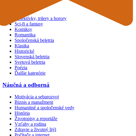
Beletria
Detektívky, trilery a horory
Sci-fi a fantasy
Komiksy
Romantika
Spoločenská beletria
Klasika
Historické
Slovenská beletria
Svetová beletria
Poézia
Ďalšie kategórie
Náučná a odborná
Motivácia a sebarozvoj
Biznis a manažment
Humanitné a spoločenské vedy
História
Životopisy a reportáže
Vzťahy a rodina
Zdravie a životný štýl
Počítače a internet