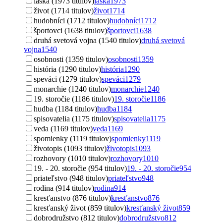
láska (1973 titulov)
láska
1973
život (1714 titulov)
život
1714
hudobníci (1712 titulov)
hudobníci
1712
športovci (1638 titulov)
športovci
1638
druhá svetová vojna (1540 titulov)
druhá svetová
vojna
1540
osobnosti (1359 titulov)
osobnosti
1359
história (1290 titulov)
história
1290
speváci (1279 titulov)
speváci
1279
monarchie (1240 titulov)
monarchie
1240
19. storočie (1186 titulov)
19. storočie
1186
hudba (1184 titulov)
hudba
1184
spisovatelia (1175 titulov)
spisovatelia
1175
veda (1169 titulov)
veda
1169
spomienky (1119 titulov)
spomienky
1119
životopis (1093 titulov)
životopis
1093
rozhovory (1010 titulov)
rozhovory
1010
19. - 20. storočie (954 titulov)
19. - 20. storočie
954
priateľstvo (948 titulov)
priateľstvo
948
rodina (914 titulov)
rodina
914
kresťanstvo (876 titulov)
kresťanstvo
876
kresťanský život (859 titulov)
kresťanský život
859
dobrodružstvo (812 titulov)
dobrodružstvo
812