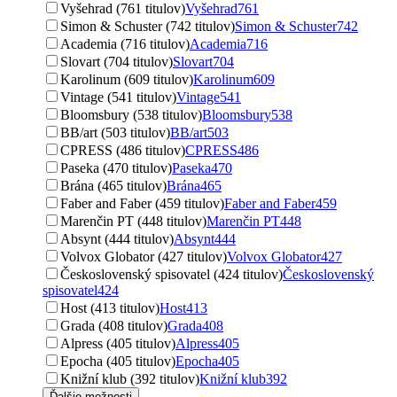
Vyšehrad (761 titulov)
Vyšehrad
761
Simon & Schuster (742 titulov)
Simon & Schuster
742
Academia (716 titulov)
Academia
716
Slovart (704 titulov)
Slovart
704
Karolinum (609 titulov)
Karolinum
609
Vintage (541 titulov)
Vintage
541
Bloomsbury (538 titulov)
Bloomsbury
538
BB/art (503 titulov)
BB/art
503
CPRESS (486 titulov)
CPRESS
486
Paseka (470 titulov)
Paseka
470
Brána (465 titulov)
Brána
465
Faber and Faber (459 titulov)
Faber and Faber
459
Marenčin PT (448 titulov)
Marenčin PT
448
Absynt (444 titulov)
Absynt
444
Volvox Globator (427 titulov)
Volvox Globator
427
Československý spisovatel (424 titulov)
Československý
spisovatel
424
Host (413 titulov)
Host
413
Grada (408 titulov)
Grada
408
Alpress (405 titulov)
Alpress
405
Epocha (405 titulov)
Epocha
405
Knižní klub (392 titulov)
Knižní klub
392
Ďalšie možnosti