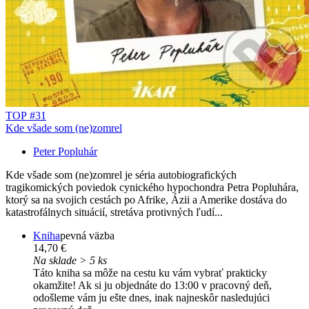
TOP #31
Kde všade som (ne)zomrel
Peter Popluhár
Kde všade som (ne)zomrel je séria autobiografických
tragikomických poviedok cynického hypochondra Petra Popluhára,
ktorý sa na svojich cestách po Afrike, Ázii a Amerike dostáva do
katastrofálnych situácií, stretáva protivných ľudí...
Kniha
pevná väzba
14,70 €
Na sklade > 5 ks
Táto kniha sa môže na cestu ku vám vybrať prakticky
okamžite! Ak si ju objednáte do 13:00 v pracovný deň,
odošleme vám ju ešte dnes, inak najneskôr nasledujúci