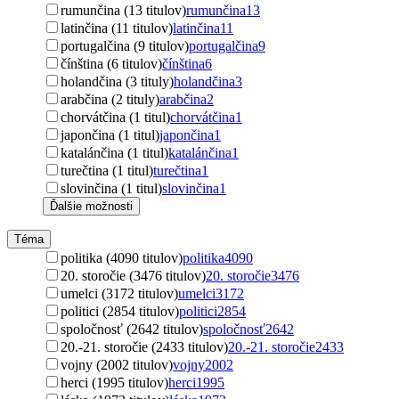
rumunčina (13 titulov)
rumunčina
13
latinčina (11 titulov)
latinčina
11
portugalčina (9 titulov)
portugalčina
9
čínština (6 titulov)
čínština
6
holandčina (3 tituly)
holandčina
3
arabčina (2 tituly)
arabčina
2
chorvátčina (1 titul)
chorvátčina
1
japončina (1 titul)
japončina
1
katalánčina (1 titul)
katalánčina
1
turečtina (1 titul)
turečtina
1
slovinčina (1 titul)
slovinčina
1
Ďalšie možnosti
Téma
politika (4090 titulov)
politika
4090
20. storočie (3476 titulov)
20. storočie
3476
umelci (3172 titulov)
umelci
3172
politici (2854 titulov)
politici
2854
spoločnosť (2642 titulov)
spoločnosť
2642
20.-21. storočie (2433 titulov)
20.-21. storočie
2433
vojny (2002 titulov)
vojny
2002
herci (1995 titulov)
herci
1995