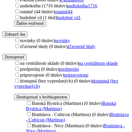
audiokniha (1716 titulov)
audiokniha
1716
ostatné (44 titulov)
ostatné
44
hudobné cd (1 titul)
hudobné cd
1
Ďalšie možnosti
Zobraziť iba
novinky (0 titulov)
novinky
zľavnené tituly (0 titulov)
zľavnené tituly
Dostupnosť
na centrálnom sklade (0 titulov)
na centrálnom sklade
predpredaj (0 titulov)
predpredaj
pripravujeme (0 titulov)
pripravujeme
dostupná (bez vypredaných) (0 titulov)
dostupná (bez
vypredaných)
Dostupnosť v kníhkupectve
Banská Bystrica (Martinus) (0 titulov)
Banská
Bystrica (Martinus)
Bratislava - Cubicon (Martinus) (0 titulov)
Bratislava
- Cubicon (Martinus)
Bratislava - Nivy (Martinus) (0 titulov)
Bratislava -
Nivy (Martinus)