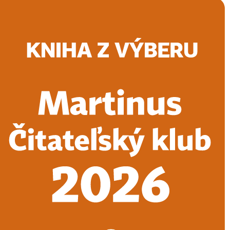
Doručenie
Kníhkupectvá
Knihovrátok
Poukážky
Knižný blog
Kontakt
E-knihy
Audioknihy
Hry
Filmy
Knihy
Doplnky
Vyhľadávanie
Prihlásiť
Vyhľadávanie
Knihy
E-knihy
Audioknihy
Hry
Filmy
Doplnky