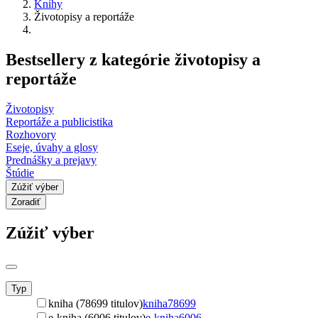
Knihy
Životopisy a reportáže
Bestsellery z kategórie životopisy a
reportáže
Životopisy
Reportáže a publicistika
Rozhovory
Eseje, úvahy a glosy
Prednášky a prejavy
Štúdie
Zúžiť výber
Zoradiť
Zúžiť výber
Typ
kniha (78699 titulov)
kniha
78699
e-kniha (6006 titulov)
e-kniha
6006