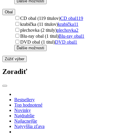
Ďalšie možnosti
Obal
CD obal (119 titulov)
CD obal
119
krabička (11 titulov)
krabička
11
plechovka (2 tituly)
plechovka
2
Blu-ray obal (1 titul)
Blu-ray obal
1
DVD obal (1 titul)
DVD obal
1
Ďalšie možnosti
Zúžiť výber
Zoradiť
Bestsellery
Top hodnotené
Novinky
Najdrahšie
Najlacnejšie
Najvyššia zľava