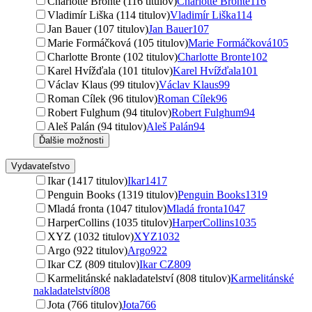
Charlotte Brontë (116 titulov)
Charlotte Brontë
116
Vladimír Liška (114 titulov)
Vladimír Liška
114
Jan Bauer (107 titulov)
Jan Bauer
107
Marie Formáčková (105 titulov)
Marie Formáčková
105
Charlotte Bronte (102 titulov)
Charlotte Bronte
102
Karel Hvížďala (101 titulov)
Karel Hvížďala
101
Václav Klaus (99 titulov)
Václav Klaus
99
Roman Cílek (96 titulov)
Roman Cílek
96
Robert Fulghum (94 titulov)
Robert Fulghum
94
Aleš Palán (94 titulov)
Aleš Palán
94
Ďalšie možnosti
Vydavateľstvo
Ikar (1417 titulov)
Ikar
1417
Penguin Books (1319 titulov)
Penguin Books
1319
Mladá fronta (1047 titulov)
Mladá fronta
1047
HarperCollins (1035 titulov)
HarperCollins
1035
XYZ (1032 titulov)
XYZ
1032
Argo (922 titulov)
Argo
922
Ikar CZ (809 titulov)
Ikar CZ
809
Karmelitánské nakladatelství (808 titulov)
Karmelitánské
nakladatelství
808
Jota (766 titulov)
Jota
766