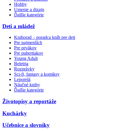
Hobby
Umenie a dizajn
Ďalšie kategórie
Deti a mládež
Knihorad – poradca kníh pre deti
Pre najmenších
Pre prvákov
Pre pubertiakov
Young Adult
Beletria
Rozprávky
Sci-fi, fantasy a komiksy
Leporelá
Náučné knihy
Ďalšie kategórie
Životopisy a reportáže
Kuchárky
Učebnice a slovníky