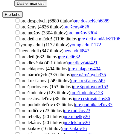
Ďalšie možnosti
Pre koho
pre dospelých (6889 titulov)
pre dospelých
6889
pre ženy (4626 titulov)
pre ženy
4626
pre mužov (3304 titulov)
pre mužov
3304
pre deti a mládež (1196 titulov)
pre deti a mládež
1196
young adult (1172 titulov)
young adult
1172
new adult (847 titulov)
new adult
847
pre deti (632 titulov)
pre deti
632
pre dievčatá (421 titulov)
pre dievčatá
421
pre chlapcov (404 titulov)
pre chlapcov
404
pre náročných (335 titulov)
pre náročných
335
pre kresťanov (249 titulov)
pre kresťanov
249
pre športovcov (153 titulov)
pre športovcov
153
pre študentov (123 titulov)
pre študentov
123
pre cestovateľov (86 titulov)
pre cestovateľov
86
pre podnikateľov (37 titulov)
pre podnikateľov
37
pre rodičov (23 titulov)
pre rodičov
23
pre rebelky (20 titulov)
pre rebelky
20
pre lekárov (20 titulov)
pre lekárov
20
pre žiakov (16 titulov)
pre žiakov
16