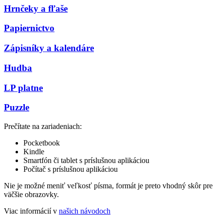
Hrnčeky a fľaše
Papiernictvo
Zápisníky a kalendáre
Hudba
LP platne
Puzzle
Prečítate na zariadeniach:
Pocketbook
Kindle
Smartfón či tablet s príslušnou aplikáciou
Počítač s príslušnou aplikáciou
Nie je možné meniť veľkosť písma, formát je preto vhodný skôr pre
väčšie obrazovky.
Viac informácií v
našich návodoch