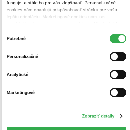
funguje, a stále ho pre vás zlepšovať. Personalizačné
cookies nám dovoľujú prispôsobovať stránku pre vašu
lepšiu orientáciu. Marketingové cookies nám zas
umožňujú zobrazenie relevantnej reklamy. Niektoré údaje
zdieľame aj s tretími stranami. Veľmi by nám pomohlo,
Výber
keby sme mohli používať všetky tieto cookies. Ďakujeme!
Potrebné
súhlasu
Personalizačné
Analytické
Marketingové
Zobraziť detaily