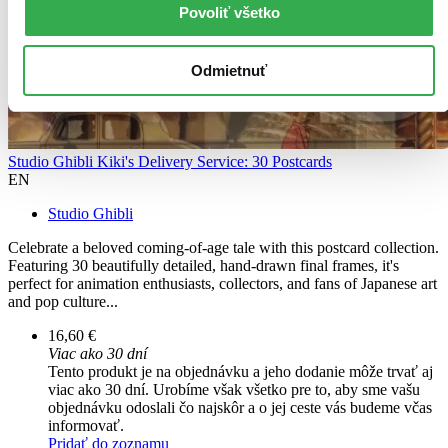
Povoliť všetko
Odmietnuť
Studio Ghibli Kiki's Delivery Service: 30 Postcards
EN
Studio Ghibli
Celebrate a beloved coming-of-age tale with this postcard collection.
Featuring 30 beautifully detailed, hand-drawn final frames, it's
perfect for animation enthusiasts, collectors, and fans of Japanese art
and pop culture...
16,60 €
Viac ako 30 dní
Tento produkt je na objednávku a jeho dodanie môže trvať aj
viac ako 30 dní. Urobíme však všetko pre to, aby sme vašu
objednávku odoslali čo najskôr a o jej ceste vás budeme včas
informovať.
Pridať do zoznamu