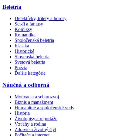
Beletria
Detektívky, trilery a horory
Sci-fi a fantasy
Komiksy
Romantika
Spoločenská beletria
Klasika
Historické
Slovenská beletria
Svetová beletria
Poézia
Ďalšie kategórie
Náučná a odborná
Motivácia a sebarozvoj
Biznis a manažment
Humanitné a spoločenské vedy
História
Životopisy a reportáže
Vzťahy a rodina
Zdravie a životný štýl
Počítače a internet