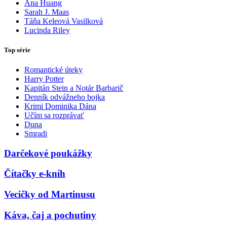
Ana Huang
Sarah J. Maas
Táňa Keleová Vasilková
Lucinda Riley
Top série
Romantické úteky
Harry Potter
Kapitán Stein a Notár Barbarič
Denník odvážneho bojka
Krimi Dominika Dána
Učím sa rozprávať
Duna
Smradi
Darčekové poukážky
Čítačky e-kníh
Vecičky od Martinusu
Káva, čaj a pochutiny