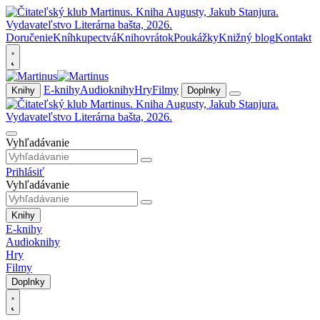
Doručenie
Kníhkupectvá
Knihovrátok
Poukážky
Knižný blog
Kontakt
E-knihy
Audioknihy
Hry
Filmy
Knihy
Doplnky
Vyhľadávanie
Prihlásiť
Vyhľadávanie
Knihy
E-knihy
Audioknihy
Hry
Filmy
Doplnky