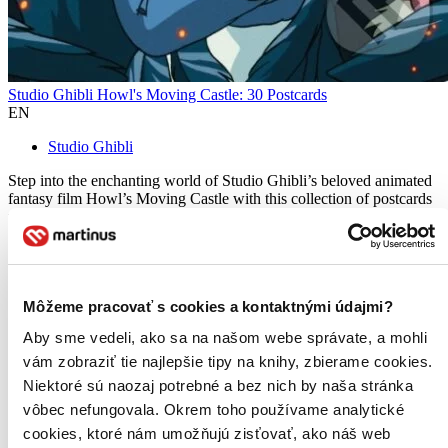
Studio Ghibli Howl's Moving Castle: 30 Postcards
EN
Studio Ghibli
Step into the enchanting world of Studio Ghibli’s beloved animated
fantasy film Howl’s Moving Castle with this collection of postcards
to keep or send. Featuring 30 final frames from the film―all hand-
drawn and gorgeously detailed―these postcards are...
14,80 €
Viac ako 30 dní
Tento produkt je na objednávku a jeho dodanie môže trvať aj
Môžeme pracovať s cookies a kontaktnými údajmi?
viac ako 30 dní. Urobíme však všetko pre to, aby sme vašu
Aby sme vedeli, ako sa na našom webe správate, a mohli
objednávku odoslali čo najskôr a o jej ceste vás budeme včas
informovať.
vám zobraziť tie najlepšie tipy na knihy, zbierame cookies.
Pridať do zoznamu
Niektoré sú naozaj potrebné a bez nich by naša stránka
Vložiť do košíka
vôbec nefungovala. Okrem toho používame analytické
cookies, ktoré nám umožňujú zisťovať, ako náš web