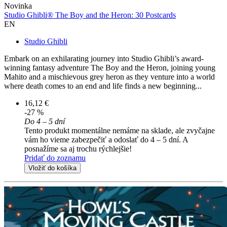
Novinka
Studio Ghibli® The Boy and the Heron: 30 Postcards
EN
Studio Ghibli
Embark on an exhilarating journey into Studio Ghibli’s award-
winning fantasy adventure The Boy and the Heron, joining young
Mahito and a mischievous grey heron as they venture into a world
where death comes to an end and life finds a new beginning...
16,12 €
-27 %
Do 4 – 5 dní
Tento produkt momentálne nemáme na sklade, ale zvyčajne
vám ho vieme zabezpečiť a odoslať do 4 – 5 dní. A
posnažíme sa aj trochu rýchlejšie!
Pridať do zoznamu
Vložiť do košíka