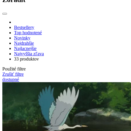
Bestsellery
Top hodnotené
Novinky
Najdrahšie
Najlacnejšie
Najvyššia zľava
33 produktov
Použité filtre
Zrušiť filtre
dostupné