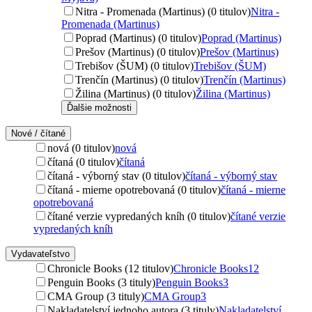
Nitra - Promenada (Martinus) (0 titulov)
Nitra -
Promenada (Martinus)
Poprad (Martinus) (0 titulov)
Poprad (Martinus)
Prešov (Martinus) (0 titulov)
Prešov (Martinus)
Trebišov (ŠUM) (0 titulov)
Trebišov (ŠUM)
Trenčín (Martinus) (0 titulov)
Trenčín (Martinus)
Žilina (Martinus) (0 titulov)
Žilina (Martinus)
Ďalšie možnosti
Nové / čítané
nová (0 titulov)
nová
čítaná (0 titulov)
čítaná
čítaná - výborný stav (0 titulov)
čítaná - výborný stav
čítaná - mierne opotrebovaná (0 titulov)
čítaná - mierne
opotrebovaná
čítané verzie vypredaných kníh (0 titulov)
čítané verzie
vypredaných kníh
Vydavateľstvo
Chronicle Books (12 titulov)
Chronicle Books
12
Penguin Books (3 tituly)
Penguin Books
3
CMA Group (3 tituly)
CMA Group
3
Nakladatelství jednoho autora (3 tituly)
Nakladatelství