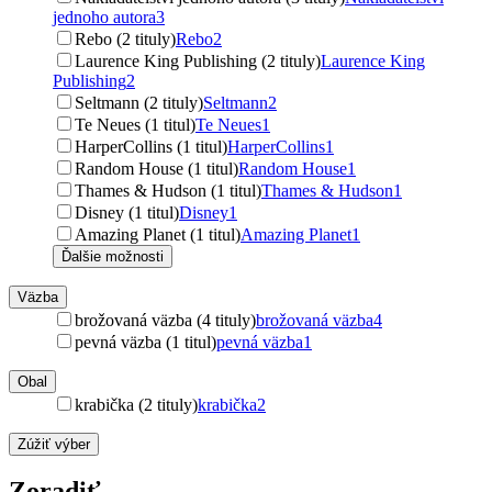
jednoho autora
3
Rebo (2 tituly)
Rebo
2
Laurence King Publishing (2 tituly)
Laurence King
Publishing
2
Seltmann (2 tituly)
Seltmann
2
Te Neues (1 titul)
Te Neues
1
HarperCollins (1 titul)
HarperCollins
1
Random House (1 titul)
Random House
1
Thames & Hudson (1 titul)
Thames & Hudson
1
Disney (1 titul)
Disney
1
Amazing Planet (1 titul)
Amazing Planet
1
Ďalšie možnosti
Väzba
brožovaná väzba (4 tituly)
brožovaná väzba
4
pevná väzba (1 titul)
pevná väzba
1
Obal
krabička (2 tituly)
krabička
2
Zúžiť výber
Zoradiť