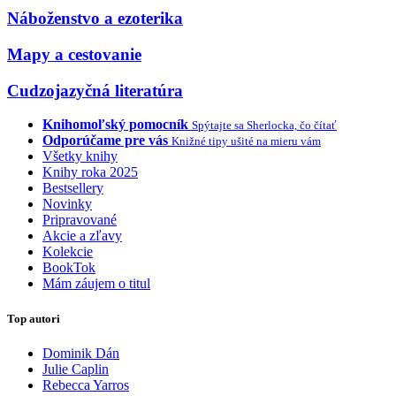
Náboženstvo a ezoterika
Mapy a cestovanie
Cudzojazyčná literatúra
Knihomoľský pomocník
Spýtajte sa Sherlocka, čo čítať
Odporúčame pre vás
Knižné tipy ušité na mieru vám
Všetky knihy
Knihy roka 2025
Bestsellery
Novinky
Pripravované
Akcie a zľavy
Kolekcie
BookTok
Mám záujem o titul
Top autori
Dominik Dán
Julie Caplin
Rebecca Yarros