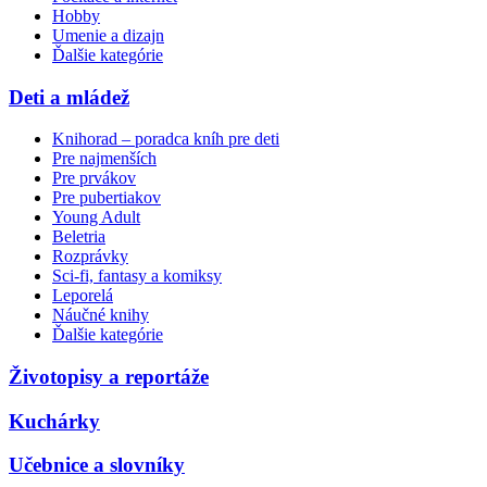
Hobby
Umenie a dizajn
Ďalšie kategórie
Deti a mládež
Knihorad – poradca kníh pre deti
Pre najmenších
Pre prvákov
Pre pubertiakov
Young Adult
Beletria
Rozprávky
Sci-fi, fantasy a komiksy
Leporelá
Náučné knihy
Ďalšie kategórie
Životopisy a reportáže
Kuchárky
Učebnice a slovníky