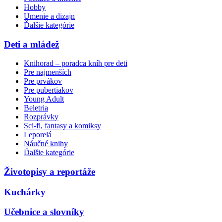
Hobby
Umenie a dizajn
Ďalšie kategórie
Deti a mládež
Knihorad – poradca kníh pre deti
Pre najmenších
Pre prvákov
Pre pubertiakov
Young Adult
Beletria
Rozprávky
Sci-fi, fantasy a komiksy
Leporelá
Náučné knihy
Ďalšie kategórie
Životopisy a reportáže
Kuchárky
Učebnice a slovníky