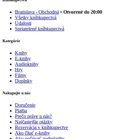
Bratislava - Obchodná
• Otvorené do 20:00
Všetky kníhkupectvá
Udalosti
Spriatelené kníhkupectvá
Kategórie
Knihy
E-knihy
Audioknihy
Hry
Filmy
Doplnky
Nakupujte u nás
Doručenie
Platba
Prečo práve u nás?
Najčastejšie otázky
Rezervácia v kníhkupectve
Ako čítať e-knihy
Ako počúvať audioknihy