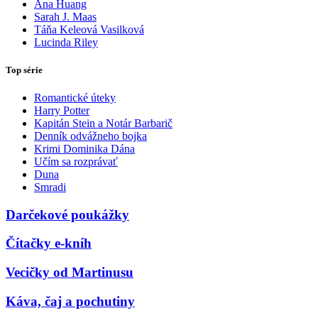
Ana Huang
Sarah J. Maas
Táňa Keleová Vasilková
Lucinda Riley
Top série
Romantické úteky
Harry Potter
Kapitán Stein a Notár Barbarič
Denník odvážneho bojka
Krimi Dominika Dána
Učím sa rozprávať
Duna
Smradi
Darčekové poukážky
Čítačky e-kníh
Vecičky od Martinusu
Káva, čaj a pochutiny