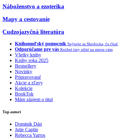
Náboženstvo a ezoterika
Mapy a cestovanie
Cudzojazyčná literatúra
Knihomoľský pomocník
Spýtajte sa Sherlocka, čo čítať
Odporúčame pre vás
Knižné tipy ušité na mieru vám
Všetky knihy
Knihy roka 2025
Bestsellery
Novinky
Pripravované
Akcie a zľavy
Kolekcie
BookTok
Mám záujem o titul
Top autori
Dominik Dán
Julie Caplin
Rebecca Yarros