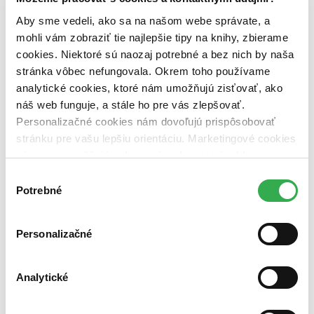
predpredaj (0 titulov)
predpredaj
Aby sme vedeli, ako sa na našom webe správate, a
pripravujeme (0 titulov)
pripravujeme
mohli vám zobraziť tie najlepšie tipy na knihy, zbierame
dostupná (bez vypredaných) (0 titulov)
dostupná (bez
vypredaných)
cookies. Niektoré sú naozaj potrebné a bez nich by naša
stránka vôbec nefungovala. Okrem toho používame
Nové / čítané
analytické cookies, ktoré nám umožňujú zisťovať, ako
nová (0 titulov)
nová
čítaná (0 titulov)
čítaná
náš web funguje, a stále ho pre vás zlepšovať.
čítaná - výborný stav (0 titulov)
čítaná - výborný stav
Personalizačné cookies nám dovoľujú prispôsobovať
čítaná - mierne opotrebovaná (0 titulov)
čítaná - mierne
stránku pre vašu lepšiu orientáciu. Marketingové cookies
opotrebovaná
nám zas umožňujú zobrazenie relevantnej reklamy.
čítané verzie vypredaných kníh (0 titulov)
čítané verzie
vypredaných kníh
Niektoré údaje zdieľame aj s tretími stranami. Veľmi by
Výber
nám pomohlo, keby sme mohli používať všetky tieto
Potrebné
súhlasu
Zúžiť výber
cookies. Ďakujeme!
Zoradiť
Personalizačné
Analytické
Bestsellery
Top hodnotené