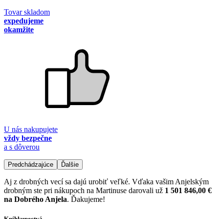
Tovar skladom
expedujeme
okamžite
U nás nakupujete
vždy bezpečne
a s dôverou
Predchádzajúce
Ďalšie
Aj z drobných vecí sa dajú urobiť veľké. Vďaka vašim Anjelským
drobným ste pri nákupoch na Martinuse darovali už
1 501 846,00 €
na Dobrého Anjela
. Ďakujeme!
Kníhkupectvá