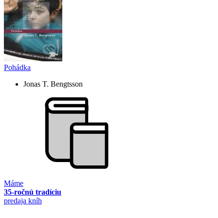
Pohádka
Jonas T. Bengtsson
Máme
35-ročnú tradíciu
predaja kníh