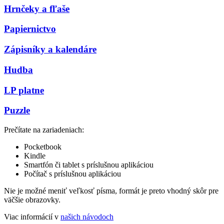
Hrnčeky a fľaše
Papiernictvo
Zápisníky a kalendáre
Hudba
LP platne
Puzzle
Prečítate na zariadeniach:
Pocketbook
Kindle
Smartfón či tablet s príslušnou aplikáciou
Počítač s príslušnou aplikáciou
Nie je možné meniť veľkosť písma, formát je preto vhodný skôr pre
väčšie obrazovky.
Viac informácií v
našich návodoch