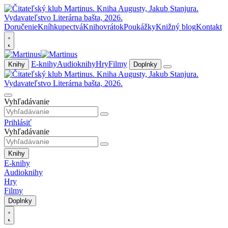
Doručenie
Kníhkupectvá
Knihovrátok
Poukážky
Knižný blog
Kontakt
E-knihy
Audioknihy
Hry
Filmy
Knihy
Doplnky
Vyhľadávanie
Prihlásiť
Vyhľadávanie
Knihy
E-knihy
Audioknihy
Hry
Filmy
Doplnky