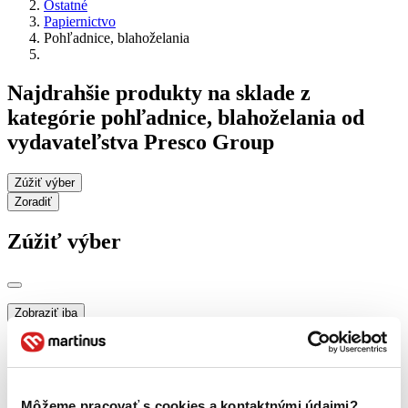
Ostatné
Papiernictvo
Pohľadnice, blahoželania
Najdrahšie produkty na sklade z
kategórie pohľadnice, blahoželania od
vydavateľstva Presco Group
Zúžiť výber
Zoradiť
Zúžiť výber
Zobraziť iba
novinky (0 titulov)
novinky
zľavnené tituly (0 titulov)
zľavnené tituly
Dostupnosť
na centrálnom sklade (0 titulov)
na centrálnom sklade
Môžeme pracovať s cookies a kontaktnými údajmi?