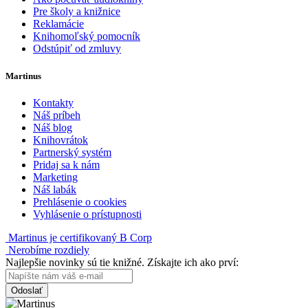
Pre školy a knižnice
Reklamácie
Knihomoľský pomocník
Odstúpiť od zmluvy
Martinus
Kontakty
Náš príbeh
Náš blog
Knihovrátok
Partnerský systém
Pridaj sa k nám
Marketing
Náš labák
Prehlásenie o cookies
Vyhlásenie o prístupnosti
Martinus je certifikovaný B Corp
Nerobíme rozdiely
Najlepšie novinky sú tie knižné. Získajte ich ako prví:
Odoslať