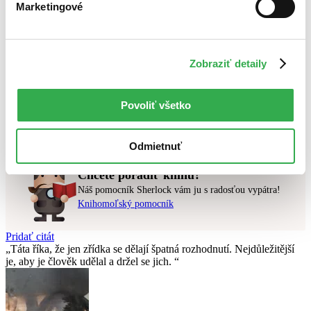
Novinky
Marketingové
Najdrahšie
Najlacnejšie
Najvyššia zľava
Zobraziť detaily
Použité filtre
Zrušiť filtre
na sklade
Vydavateľstvo Presco Group
Povoliť všetko
Nebol nájdený
žiadny titul
vyhovujúci zadaným podmienkam.
Skúste prosím zmeniť vyhľadávaný výraz.
Odmietnuť
Chcete poradiť knihu?
Náš pomocník Sherlock vám ju s radosťou vypátra!
Knihomoľský pomocník
Pridať citát
Táta říka, že jen zřídka se dělají špatná rozhodnutí. Nejdůležitější
je, aby je člověk udělal a držel se jich.