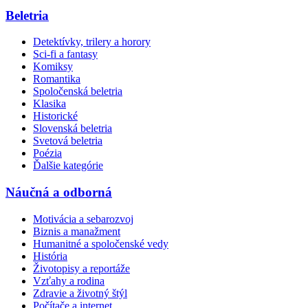
Beletria
Detektívky, trilery a horory
Sci-fi a fantasy
Komiksy
Romantika
Spoločenská beletria
Klasika
Historické
Slovenská beletria
Svetová beletria
Poézia
Ďalšie kategórie
Náučná a odborná
Motivácia a sebarozvoj
Biznis a manažment
Humanitné a spoločenské vedy
História
Životopisy a reportáže
Vzťahy a rodina
Zdravie a životný štýl
Počítače a internet