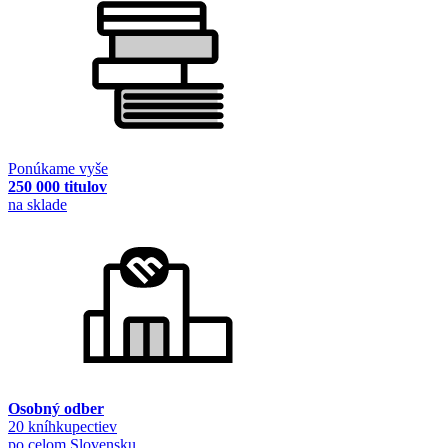
Ponúkame vyše
250 000 titulov
na sklade
Osobný odber
20 kníhkupectiev
po celom Slovensku