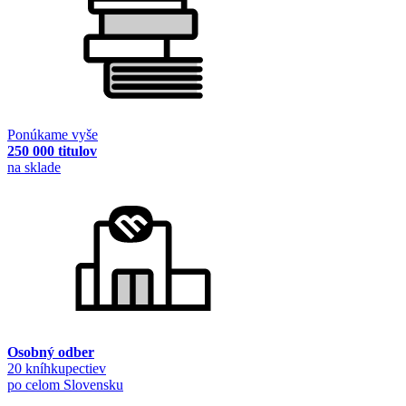
Ponúkame vyše
250 000 titulov
na sklade
Osobný odber
20 kníhkupectiev
po celom Slovensku