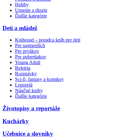
Hobby
Umenie a dizajn
Ďalšie kategórie
Deti a mládež
Knihorad – poradca kníh pre deti
Pre najmenších
Pre prvákov
Pre pubertiakov
Young Adult
Beletria
Rozprávky
Sci-fi, fantasy a komiksy
Leporelá
Náučné knihy
Ďalšie kategórie
Životopisy a reportáže
Kuchárky
Učebnice a slovníky