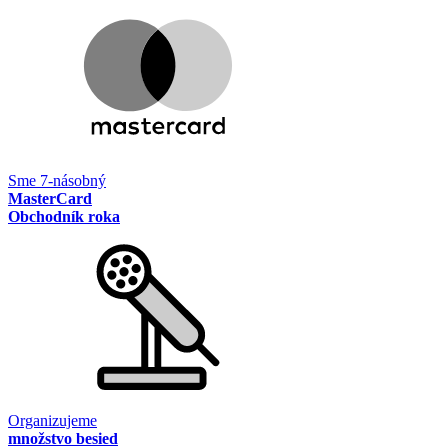
Sme 7-násobný
MasterCard
Obchodník roka
Organizujeme
množstvo besied