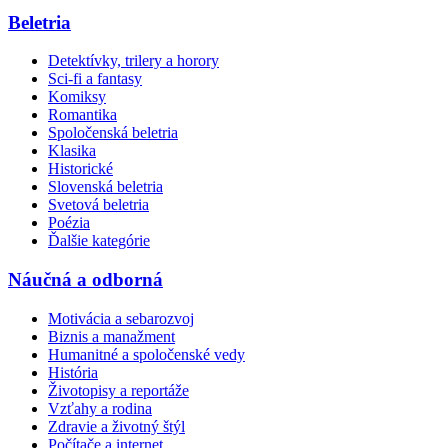
Beletria
Detektívky, trilery a horory
Sci-fi a fantasy
Komiksy
Romantika
Spoločenská beletria
Klasika
Historické
Slovenská beletria
Svetová beletria
Poézia
Ďalšie kategórie
Náučná a odborná
Motivácia a sebarozvoj
Biznis a manažment
Humanitné a spoločenské vedy
História
Životopisy a reportáže
Vzťahy a rodina
Zdravie a životný štýl
Počítače a internet