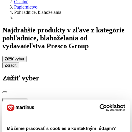
Ostatné
Papiernictvo
Pohľadnice, blahoželania
Najdrahšie produkty v zľave z kategórie
pohľadnice, blahoželania od
vydavateľstva Presco Group
Zúžiť výber
Zoradiť
Zúžiť výber
Zobraziť iba
novinky (0 titulov)
novinky
zľavnené tituly (0 titulov)
zľavnené tituly
Dostupnosť
Môžeme pracovať s cookies a kontaktnými údajmi?
na centrálnom sklade (0 titulov)
na centrálnom sklade