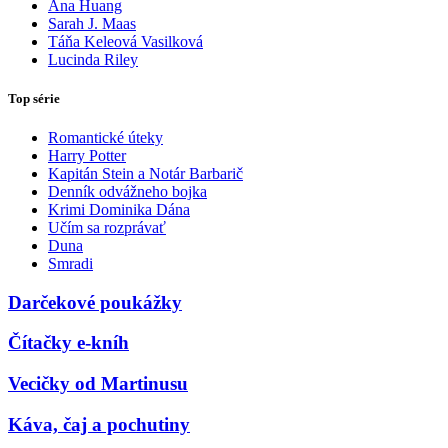
Ana Huang
Sarah J. Maas
Táňa Keleová Vasilková
Lucinda Riley
Top série
Romantické úteky
Harry Potter
Kapitán Stein a Notár Barbarič
Denník odvážneho bojka
Krimi Dominika Dána
Učím sa rozprávať
Duna
Smradi
Darčekové poukážky
Čítačky e-kníh
Vecičky od Martinusu
Káva, čaj a pochutiny