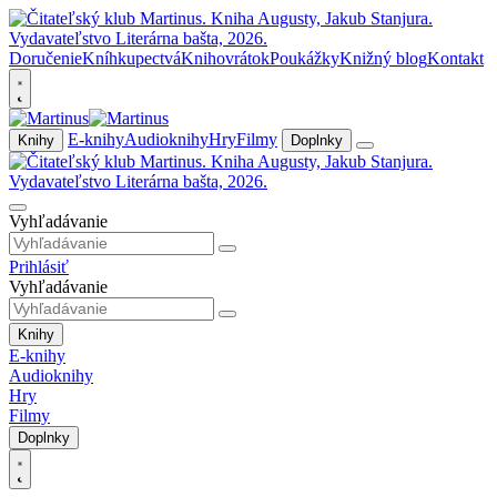
Doručenie
Kníhkupectvá
Knihovrátok
Poukážky
Knižný blog
Kontakt
E-knihy
Audioknihy
Hry
Filmy
Knihy
Doplnky
Vyhľadávanie
Prihlásiť
Vyhľadávanie
Knihy
E-knihy
Audioknihy
Hry
Filmy
Doplnky