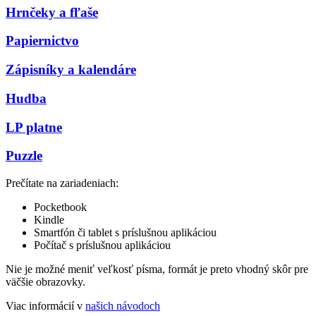
Hrnčeky a fľaše
Papiernictvo
Zápisníky a kalendáre
Hudba
LP platne
Puzzle
Prečítate na zariadeniach:
Pocketbook
Kindle
Smartfón či tablet s príslušnou aplikáciou
Počítač s príslušnou aplikáciou
Nie je možné meniť veľkosť písma, formát je preto vhodný skôr pre
väčšie obrazovky.
Viac informácií v
našich návodoch