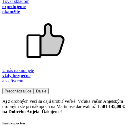
Tovar skladom
expedujeme
okamžite
U nás nakupujete
vždy bezpečne
a s dôverou
Predchádzajúce
Ďalšie
Aj z drobných vecí sa dajú urobiť veľké. Vďaka vašim Anjelským
drobným ste pri nákupoch na Martinuse darovali už
1 501 145,00 €
na Dobrého Anjela
. Ďakujeme!
Kníhkupectvá