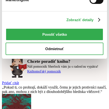
Novinky
Najdrahšie
Najlacnejšie
Najvyššia zľava
Zobraziť detaily
Použité filtre
Zrušiť filtre
Povoliť všetko
v zľave
Vydavateľstvo Presco Group
Nebol nájdený
žiadny titul
vyhovujúci zadaným podmienkam.
Skúste prosím zmeniť vyhľadávaný výraz.
Odmietnuť
Chcete poradiť knihu?
Náš pomocník Sherlock vám ju s radosťou vypátra!
Knihomoľský pomocník
Pridať citát
Pokud ti, co prohrají, dokáží využít, čemu je jejich protivníci naučí,
pak ano, mohou z nich být z dlouhodobějšího hlediska vítězové.