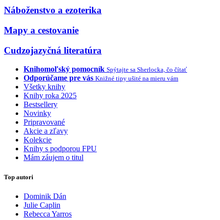
Náboženstvo a ezoterika
Mapy a cestovanie
Cudzojazyčná literatúra
Knihomoľský pomocník
Spýtajte sa Sherlocka, čo čítať
Odporúčame pre vás
Knižné tipy ušité na mieru vám
Všetky knihy
Knihy roka 2025
Bestsellery
Novinky
Pripravované
Akcie a zľavy
Kolekcie
Knihy s podporou FPU
Mám záujem o titul
Top autori
Dominik Dán
Julie Caplin
Rebecca Yarros