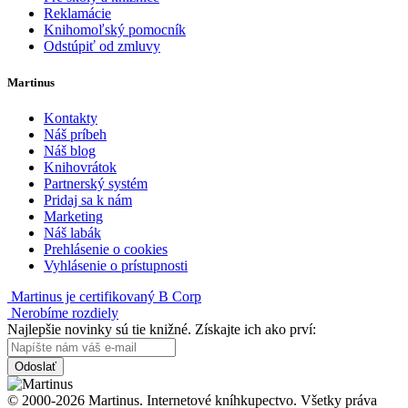
Reklamácie
Knihomoľský pomocník
Odstúpiť od zmluvy
Martinus
Kontakty
Náš príbeh
Náš blog
Knihovrátok
Partnerský systém
Pridaj sa k nám
Marketing
Náš labák
Prehlásenie o cookies
Vyhlásenie o prístupnosti
Martinus je certifikovaný B Corp
Nerobíme rozdiely
Najlepšie novinky sú tie knižné. Získajte ich ako prví:
Odoslať
© 2000-2026 Martinus. Internetové kníhkupectvo. Všetky práva