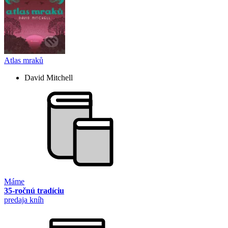
Atlas mraků
David Mitchell
Máme
35-ročnú tradíciu
predaja kníh