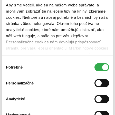
predpredaj (0 titulov)
predpredaj
Aby sme vedeli, ako sa na našom webe správate, a
pripravujeme (0 titulov)
pripravujeme
mohli vám zobraziť tie najlepšie tipy na knihy, zbierame
dostupná (bez vypredaných) (0 titulov)
dostupná (bez
cookies. Niektoré sú naozaj potrebné a bez nich by naša
vypredaných)
stránka vôbec nefungovala. Okrem toho používame
Nové / čítané
analytické cookies, ktoré nám umožňujú zisťovať, ako
nová (0 titulov)
nová
náš web funguje, a stále ho pre vás zlepšovať.
čítaná (0 titulov)
čítaná
Personalizačné cookies nám dovoľujú prispôsobovať
čítaná - výborný stav (0 titulov)
čítaná - výborný stav
stránku pre vašu lepšiu orientáciu. Marketingové cookies
čítaná - mierne opotrebovaná (0 titulov)
čítaná - mierne
opotrebovaná
nám zas umožňujú zobrazenie relevantnej reklamy.
čítané verzie vypredaných kníh (0 titulov)
čítané verzie
Niektoré údaje zdieľame aj s tretími stranami. Veľmi by
Výber
vypredaných kníh
nám pomohlo, keby sme mohli používať všetky tieto
Potrebné
súhlasu
Zúžiť výber
cookies. Ďakujeme!
Zoradiť
Personalizačné
Analytické
Bestsellery
Top hodnotené
Marketingové