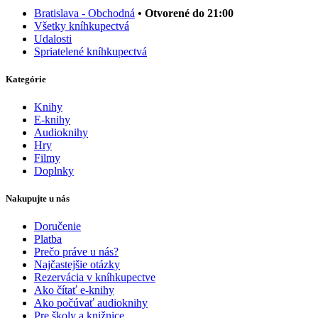
Bratislava - Obchodná
• Otvorené do 21:00
Všetky kníhkupectvá
Udalosti
Spriatelené kníhkupectvá
Kategórie
Knihy
E-knihy
Audioknihy
Hry
Filmy
Doplnky
Nakupujte u nás
Doručenie
Platba
Prečo práve u nás?
Najčastejšie otázky
Rezervácia v kníhkupectve
Ako čítať e-knihy
Ako počúvať audioknihy
Pre školy a knižnice