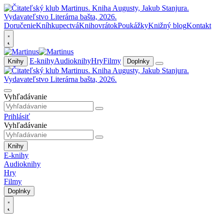
Doručenie
Kníhkupectvá
Knihovrátok
Poukážky
Knižný blog
Kontakt
E-knihy
Audioknihy
Hry
Filmy
Knihy
Doplnky
Vyhľadávanie
Prihlásiť
Vyhľadávanie
Knihy
E-knihy
Audioknihy
Hry
Filmy
Doplnky