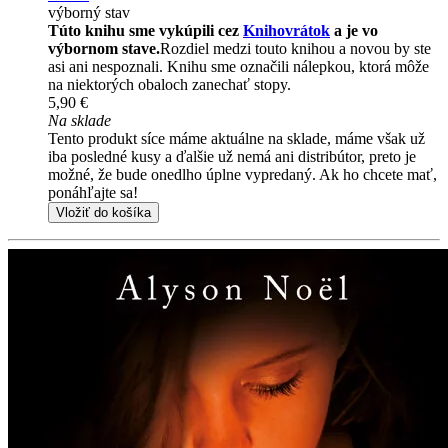
výborný stav
Túto knihu sme vykúpili cez
Knihovrátok
a je vo
výbornom stave.
Rozdiel medzi touto knihou a novou by ste
asi ani nespoznali. Knihu sme označili nálepkou, ktorá môže
na niektorých obaloch zanechať stopy.
5,90 €
Na sklade
Tento produkt síce máme aktuálne na sklade, máme však už
iba posledné kusy a ďalšie už nemá ani distribútor, preto je
možné, že bude onedlho úplne vypredaný. Ak ho chcete mať,
ponáhľajte sa!
Vložiť do košíka