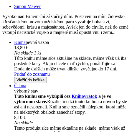
Simon Mawer
Vysoko nad Brnem ční zázračný dům. Postaven na míru židovsko-
křesťanskému novomanželskému páru vyzařuje bohatství,
sebevědomí, krásu a majestátnost. Avšak jen do chvíle, než do země
vstoupí nacistické vojsko a majitelé musí opustit vilu i zemi...
Kniha
pevná väzba
18,89 €
Na sklade 1 ks
Túto knihu máme síce aktuálne na sklade, máme však už iba
posledné kusy. Ak ju chcete mať rýchlo, ponáhľajte sa!
Dodanie ďalších môže trvať dlhšie, zvyčajne do 17 dní.
Pridať do zoznamu
Vložiť do košíka
Čítaná
výborný stav
Túto knihu sme vykúpili cez
Knihovrátok
a je vo
výbornom stave.
Rozdiel medzi touto knihou a novou by ste
asi ani nespoznali. Knihu sme označili nálepkou, ktorá môže
na niektorých obaloch zanechať stopy.
8,10 €
Na sklade
Tento produkt síce máme aktuálne na sklade, máme však už