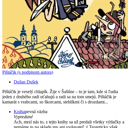
Pištáčik (s podpisom autora)
Dušan Dušek
Pištáčik je veselý chlapík. Žije v Šaštíne – to je tam, kde si ľudia
jeden z druhého radi uťahujú a radi sa na tom smejú. Pištáčik je
kamarát s vrabcami, so škorcami, stehlíkmi či s drozdami...
Kniha
pevná väzba
Vypredané
Ach, mrzí nás to, z tejto knihy sa už predali všetky výtlačky a
nemáme ju na sklade my ani vydavateľ :( Teoreticky však