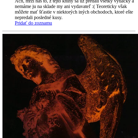
Ach, mrzí nás to, z tejto knihy sa už predali všetky výtlačky a
nemáme ju na sklade my ani vydavateľ :( Teoreticky však
môžete mať šťastie v niektorých iných obchodoch, ktoré ešte
nepredali posledné kusy.
Pridať do zoznamu