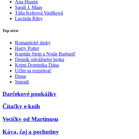
Ana Huang
Sarah J. Maas
Táňa Keleová Vasilková
Lucinda Riley
Top série
Romantické úteky
Harry Potter
Kapitán Stein a Notár Barbarič
Denník odvážneho bojka
Krimi Dominika Dána
Učím sa rozprávať
Duna
Smradi
Darčekové poukážky
Čítačky e-kníh
Vecičky od Martinusu
Káva, čaj a pochutiny