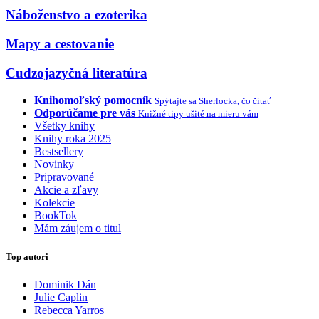
Náboženstvo a ezoterika
Mapy a cestovanie
Cudzojazyčná literatúra
Knihomoľský pomocník
Spýtajte sa Sherlocka, čo čítať
Odporúčame pre vás
Knižné tipy ušité na mieru vám
Všetky knihy
Knihy roka 2025
Bestsellery
Novinky
Pripravované
Akcie a zľavy
Kolekcie
BookTok
Mám záujem o titul
Top autori
Dominik Dán
Julie Caplin
Rebecca Yarros