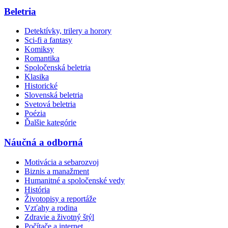
Beletria
Detektívky, trilery a horory
Sci-fi a fantasy
Komiksy
Romantika
Spoločenská beletria
Klasika
Historické
Slovenská beletria
Svetová beletria
Poézia
Ďalšie kategórie
Náučná a odborná
Motivácia a sebarozvoj
Biznis a manažment
Humanitné a spoločenské vedy
História
Životopisy a reportáže
Vzťahy a rodina
Zdravie a životný štýl
Počítače a internet