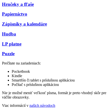
Hrnčeky a fľaše
Papiernictvo
Zápisníky a kalendáre
Hudba
LP platne
Puzzle
Prečítate na zariadeniach:
Pocketbook
Kindle
Smartfón či tablet s príslušnou aplikáciou
Počítač s príslušnou aplikáciou
Nie je možné meniť veľkosť písma, formát je preto vhodný skôr pre
väčšie obrazovky.
Viac informácií v
našich návodoch