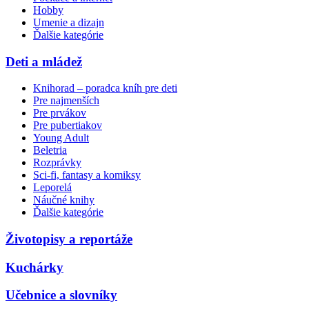
Hobby
Umenie a dizajn
Ďalšie kategórie
Deti a mládež
Knihorad – poradca kníh pre deti
Pre najmenších
Pre prvákov
Pre pubertiakov
Young Adult
Beletria
Rozprávky
Sci-fi, fantasy a komiksy
Leporelá
Náučné knihy
Ďalšie kategórie
Životopisy a reportáže
Kuchárky
Učebnice a slovníky