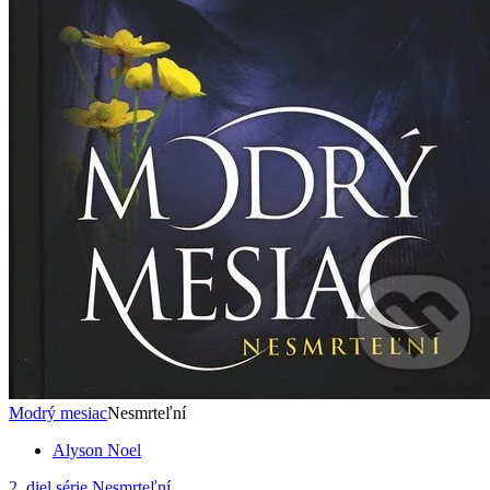
Modrý mesiac
Nesmrteľní
Alyson Noel
2. diel série
Nesmrteľní