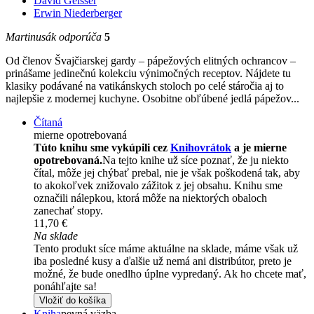
David Geisser
Erwin Niederberger
Martinusák odporúča
5
Od členov Švajčiarskej gardy – pápežových elitných ochrancov –
prinášame jedinečnú kolekciu výnimočných receptov. Nájdete tu
klasiky podávané na vatikánskych stoloch po celé stáročia aj to
najlepšie z modernej kuchyne. Osobitne obľúbené jedlá pápežov...
Čítaná
mierne opotrebovaná
Túto knihu sme vykúpili cez
Knihovrátok
a je mierne
opotrebovaná.
Na tejto knihe už síce poznať, že ju niekto
čítal, môže jej chýbať prebal, nie je však poškodená tak, aby
to akokoľvek znižovalo zážitok z jej obsahu. Knihu sme
označili nálepkou, ktorá môže na niektorých obaloch
zanechať stopy.
11,70 €
Na sklade
Tento produkt síce máme aktuálne na sklade, máme však už
iba posledné kusy a ďalšie už nemá ani distribútor, preto je
možné, že bude onedlho úplne vypredaný. Ak ho chcete mať,
ponáhľajte sa!
Vložiť do košíka
Kniha
pevná väzba