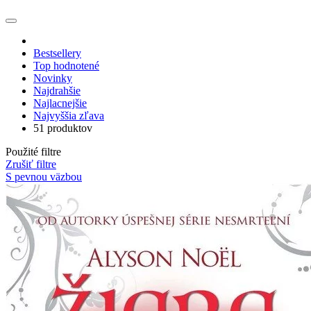
Bestsellery
Top hodnotené
Novinky
Najdrahšie
Najlacnejšie
Najvyššia zľava
51 produktov
Použité filtre
Zrušiť filtre
S pevnou väzbou