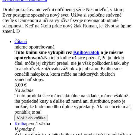
Druhé pokračovanie veľmi obľúbenej série Nesmrteľní, v ktorej
Ever postupne spoznáva nový svet. Užíva si spoločne strávené
chvíle s Damenom a učí sa využívať svoje novonadobudnuté
schopnosti. Keď na školu príde nový žiak Roman, jej život sa úplne
zmení. D
Čítaná
mierne opotrebovaná
Túto knihu sme vykúpili cez
Knihovrátok
a je mierne
opotrebovaná.
Na tejto knihe už síce poznať, že ju niekto
čítal, môže jej chýbať prebal, nie je však poškodená tak, aby
to akokoľvek znižovalo zážitok z jej obsahu. Knihu sme
označili nálepkou, ktorá môže na niektorých obaloch
zanechať stopy.
3,00 €
Na sklade
Tento produkt síce máme aktuálne na sklade, máme však už
iba posledné kusy a ďalšie už nemá ani distribútor, preto je
možné, že bude onedlho úplne vypredaný. Ak ho chcete mať,
ponáhľajte sa!
Vložiť do košíka
Kniha
pevná väzba
Vypredané
Ach, mrzí nás to, z tejto knihy sa už predali všetky výtlačky a