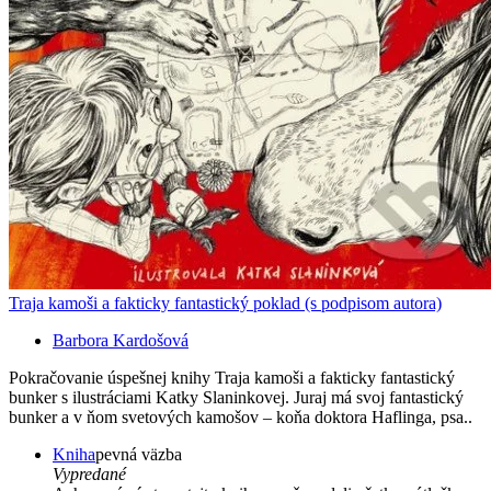
Traja kamoši a fakticky fantastický poklad (s podpisom autora)
Barbora Kardošová
Pokračovanie úspešnej knihy Traja kamoši a fakticky fantastický
bunker s ilustráciami Katky Slaninkovej. Juraj má svoj fantastický
bunker a v ňom svetových kamošov – koňa doktora Haflinga, psa..
Kniha
pevná väzba
Vypredané