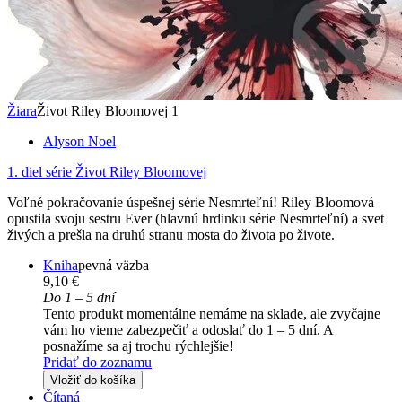
Žiara
Život Riley Bloomovej 1
Alyson Noel
1. diel série
Život Riley Bloomovej
Voľné pokračovanie úspešnej série Nesmrteľní! Riley Bloomová
opustila svoju sestru Ever (hlavnú hrdinku série Nesmrteľní) a svet
živých a prešla na druhú stranu mosta do života po živote.
Kniha
pevná väzba
9,10 €
Do 1 – 5 dní
Tento produkt momentálne nemáme na sklade, ale zvyčajne
vám ho vieme zabezpečiť a odoslať do 1 – 5 dní. A
posnažíme sa aj trochu rýchlejšie!
Pridať do zoznamu
Vložiť do košíka
Čítaná