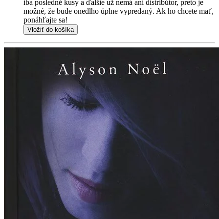
iba posledné kusy a ďalšie už nemá ani distribútor, preto je
možné, že bude onedlho úplne vypredaný. Ak ho chcete mať,
ponáhľajte sa!
Vložiť do košíka