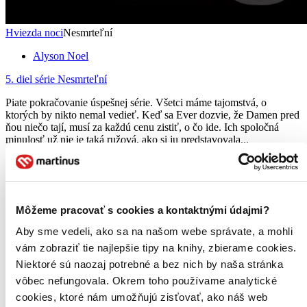
Hviezda noci
Nesmrteľní
Alyson Noel
5. diel série
Nesmrteľní
Piate pokračovanie úspešnej série. Všetci máme tajomstvá, o
ktorých by nikto nemal vedieť. Keď sa Ever dozvie, že Damen pred
ňou niečo tají, musí za každú cenu zistiť, o čo ide. Ich spoločná
minulosť už nie je taká ružová, ako si ju predstavovala...
Čítaná
výborný stav
Túto knihu sme vykúpili cez
Knihovrátok
a je vo
výbornom stave.
Rozdiel medzi touto knihou a novou by ste
Môžeme pracovať s cookies a kontaktnými údajmi?
asi ani nespoznali. Knihu sme označili nálepkou, ktorá môže
na niektorých obaloch zanechať stopy.
Aby sme vedeli, ako sa na našom webe správate, a mohli
8,60 €
vám zobraziť tie najlepšie tipy na knihy, zbierame cookies.
Na sklade
Tento produkt síce máme aktuálne na sklade, máme však už
Niektoré sú naozaj potrebné a bez nich by naša stránka
iba posledné kusy a ďalšie už nemá ani distribútor, preto je
vôbec nefungovala. Okrem toho používame analytické
možné, že bude onedlho úplne vypredaný. Ak ho chcete mať,
cookies, ktoré nám umožňujú zisťovať, ako náš web
ponáhľajte sa!