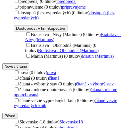
predpredaj (0 titulov)
predpredaj
pripravujeme (0 titulov)
pripravujeme
dostupná (bez vypredaných) (0 titulov)
dostupná (bez
vypredaných)
Dostupnosť v kníhkupectve
Bratislava - Nivy (Martinus) (0 titulov)
Bratislava -
Nivy (Martinus)
Bratislava - Obchodná (Martinus) (0
titulov)
Bratislava - Obchodná (Martinus)
Martin (Martinus) (0 titulov)
Martin (Martinus)
Nové / čítané
nová (0 titulov)
nová
čítaná (0 titulov)
čítaná
čítaná - výborný stav (0 titulov)
čítaná - výborný stav
čítaná - mierne opotrebovaná (0 titulov)
čítaná - mierne
opotrebovaná
čítané verzie vypredaných kníh (0 titulov)
čítané verzie
vypredaných kníh
Pôvod
Slovensko (18 titulov)
Slovensko
18
zahraničný (4 tituly)
zahraničný
4