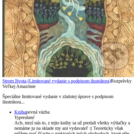
Strom života (Limitované vydanie s podpisom ilustrátora)
Rozprávky
Veľkej Amazónie
Špeciálne limitované vydanie v zlatistej úprave s podpisom
ilustrátora...
Kniha
pevná väzba
Vypredané
Ach, mrzí nás to, z tejto knihy sa už predali všetky výtlačky a
nemáme ju na sklade my ani vydavateľ :( Teoreticky však
môžete mať šťastie v niektorých iných obchodoch, ktoré ešte