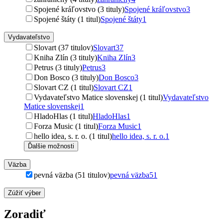
Spojené kráľovstvo (3 tituly)
Spojené kráľovstvo
3
Spojené štáty (1 titul)
Spojené štáty
1
Vydavateľstvo
Slovart (37 titulov)
Slovart
37
Kniha Zlín (3 tituly)
Kniha Zlín
3
Petrus (3 tituly)
Petrus
3
Don Bosco (3 tituly)
Don Bosco
3
Slovart CZ (1 titul)
Slovart CZ
1
Vydavateľstvo Matice slovenskej (1 titul)
Vydavateľstvo
Matice slovenskej
1
HladoHlas (1 titul)
HladoHlas
1
Forza Music (1 titul)
Forza Music
1
hello idea, s. r. o. (1 titul)
hello idea, s. r. o.
1
Ďalšie možnosti
Väzba
pevná väzba (51 titulov)
pevná väzba
51
Zúžiť výber
Zoradiť